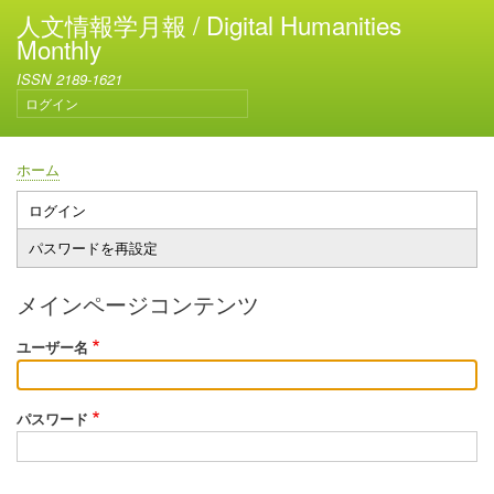
メ
人文情報学月報 / Digital Humanities
イ
Monthly
ン
ISSN 2189-1621
コ
ログイン
ン
ユ
テ
ー
ン
ザ
ホーム
ー
ツ
パ
ア
に
ン
ログイン
プ
カ
移
く
パスワードを再設定
ウ
ラ
動
ず
ン
イ
ト
メインページコンテンツ
メ
マ
ニ
ユーザー名
リ
ュ
ー
ー
タ
パスワード
ブ