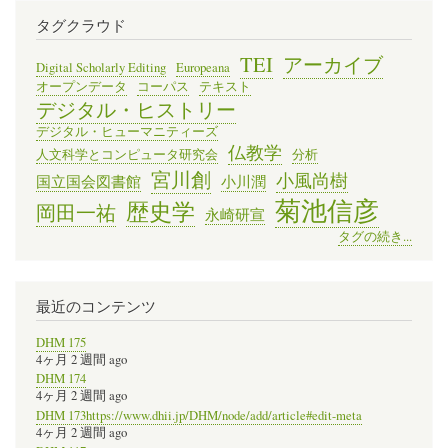
タグクラウド
TEI
アーカイブ
Digital Scholarly Editing
Europeana
オープンデータ
コーパス
テキスト
デジタル・ヒストリー
デジタル・ヒューマニティーズ
仏教学
人文科学とコンピュータ研究会
分析
宮川創
小風尚樹
国立国会図書館
小川潤
菊池信彦
歴史学
岡田一祐
永崎研宣
タグの続き...
最近のコンテンツ
DHM 175
4ヶ月 2 週間 ago
DHM 174
4ヶ月 2 週間 ago
DHM 173https://www.dhii.jp/DHM/node/add/article#edit-meta
4ヶ月 2 週間 ago