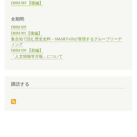
DHM 085 【後編】
全期間:
DHM 005
DHM 091【後編】
集合知で読む歴史史料－SMART-GSが実現するグループリーデ
ィング
DHM 039 【前編】
「人文情報学月報」について
購読する