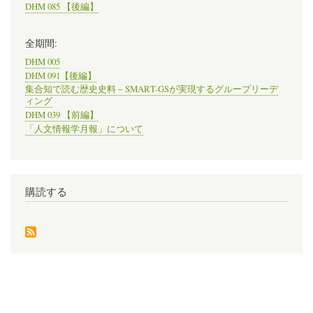
DHM 085 【後編】
全期間:
DHM 005
DHM 091【後編】
集合知で読む歴史史料－SMART-GSが実現するグループリーデ
ィング
DHM 039 【前編】
「人文情報学月報」について
購読する