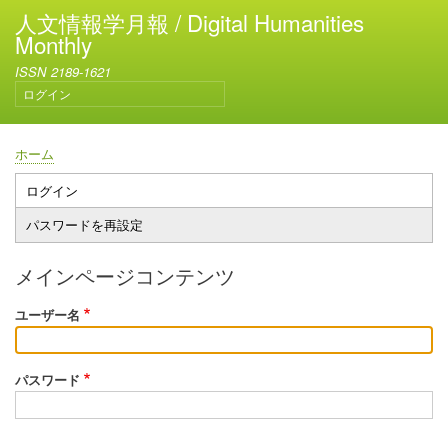
メ
人文情報学月報 / Digital Humanities
イ
Monthly
ン
ISSN 2189-1621
コ
ログイン
ン
ユ
テ
ー
ン
ザ
ホーム
ー
ツ
パ
ア
に
ン
ログイン
プ
カ
移
く
パスワードを再設定
ウ
ラ
動
ず
ン
イ
ト
メインページコンテンツ
メ
マ
ニ
ユーザー名
リ
ュ
ー
ー
タ
パスワード
ブ