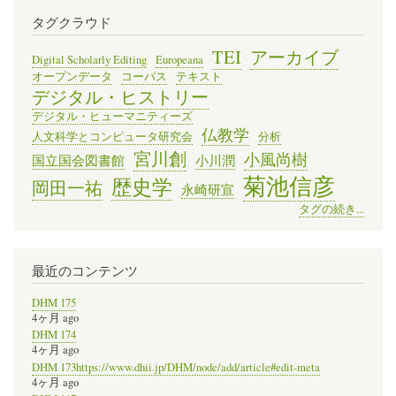
タグクラウド
TEI
アーカイブ
Digital Scholarly Editing
Europeana
オープンデータ
コーパス
テキスト
デジタル・ヒストリー
デジタル・ヒューマニティーズ
仏教学
人文科学とコンピュータ研究会
分析
宮川創
小風尚樹
国立国会図書館
小川潤
菊池信彦
歴史学
岡田一祐
永崎研宣
タグの続き...
最近のコンテンツ
DHM 175
4ヶ月 ago
DHM 174
4ヶ月 ago
DHM 173https://www.dhii.jp/DHM/node/add/article#edit-meta
4ヶ月 ago