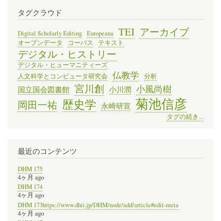
タグクラウド
TEI
アーカイブ
Digital Scholarly Editing
Europeana
オープンデータ
コーパス
テキスト
デジタル・ヒストリー
デジタル・ヒューマニティーズ
仏教学
人文科学とコンピュータ研究会
分析
宮川創
小風尚樹
国立国会図書館
小川潤
菊池信彦
歴史学
岡田一祐
永崎研宣
タグの続き...
最近のコンテンツ
DHM 175
4ヶ月 ago
DHM 174
4ヶ月 ago
DHM 173https://www.dhii.jp/DHM/node/add/article#edit-meta
4ヶ月 ago