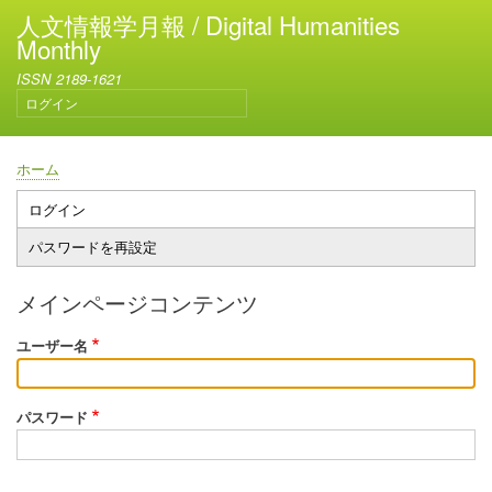
メ
人文情報学月報 / Digital Humanities
イ
Monthly
ン
ISSN 2189-1621
コ
ログイン
ン
ユ
テ
ー
ン
ザ
ホーム
ー
ツ
パ
ア
に
ン
ログイン
プ
カ
移
く
パスワードを再設定
ウ
ラ
動
ず
ン
イ
ト
メインページコンテンツ
メ
マ
ニ
ユーザー名
リ
ュ
ー
ー
タ
パスワード
ブ