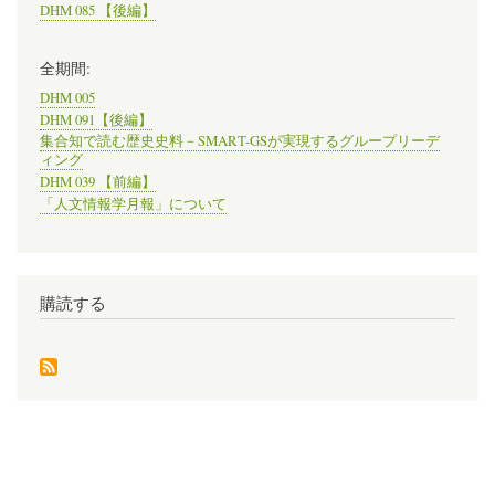
DHM 085 【後編】
全期間:
DHM 005
DHM 091【後編】
集合知で読む歴史史料－SMART-GSが実現するグループリーデ
ィング
DHM 039 【前編】
「人文情報学月報」について
購読する