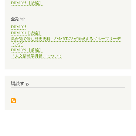
DHM 085 【後編】
全期間:
DHM 005
DHM 091【後編】
集合知で読む歴史史料－SMART-GSが実現するグループリーデ
ィング
DHM 039 【前編】
「人文情報学月報」について
購読する