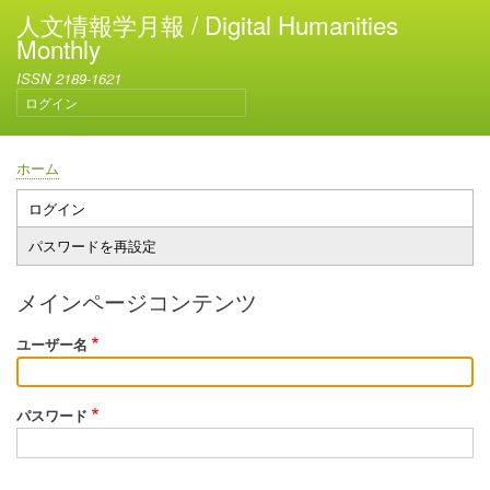
メ
人文情報学月報 / Digital Humanities
イ
Monthly
ン
ISSN 2189-1621
コ
ログイン
ン
ユ
テ
ー
ン
ザ
ホーム
ー
ツ
パ
ア
に
ン
ログイン
プ
カ
移
く
パスワードを再設定
ウ
ラ
動
ず
ン
イ
ト
メインページコンテンツ
メ
マ
ニ
ユーザー名
リ
ュ
ー
ー
タ
パスワード
ブ