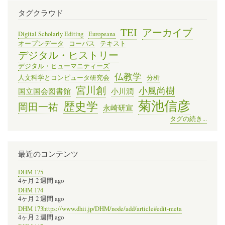
タグクラウド
TEI
アーカイブ
Digital Scholarly Editing
Europeana
オープンデータ
コーパス
テキスト
デジタル・ヒストリー
デジタル・ヒューマニティーズ
仏教学
人文科学とコンピュータ研究会
分析
宮川創
小風尚樹
国立国会図書館
小川潤
菊池信彦
歴史学
岡田一祐
永崎研宣
タグの続き...
最近のコンテンツ
DHM 175
4ヶ月 2 週間 ago
DHM 174
4ヶ月 2 週間 ago
DHM 173https://www.dhii.jp/DHM/node/add/article#edit-meta
4ヶ月 2 週間 ago