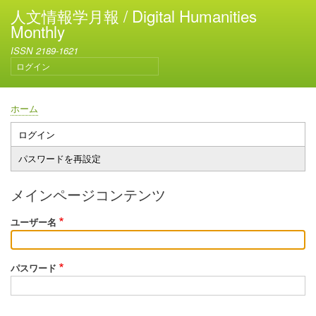
メ
人文情報学月報 / Digital Humanities
イ
Monthly
ン
ISSN 2189-1621
コ
ログイン
ン
ユ
テ
ー
ン
ザ
ホーム
ー
ツ
パ
ア
に
ン
ログイン
プ
カ
移
く
パスワードを再設定
ウ
ラ
動
ず
ン
イ
ト
メインページコンテンツ
メ
マ
ニ
ユーザー名
リ
ュ
ー
ー
タ
パスワード
ブ