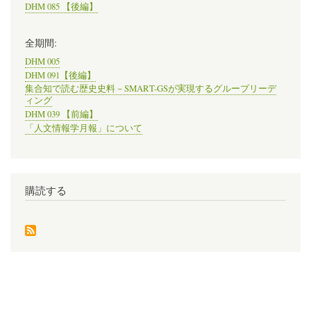
DHM 085 【後編】
全期間:
DHM 005
DHM 091【後編】
集合知で読む歴史史料－SMART-GSが実現するグループリーデ
ィング
DHM 039 【前編】
「人文情報学月報」について
購読する