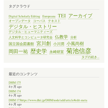
タグクラウド
TEI
アーカイブ
Digital Scholarly Editing
Europeana
オープンデータ
コーパス
テキスト
デジタル・ヒストリー
デジタル・ヒューマニティーズ
仏教学
人文科学とコンピュータ研究会
分析
宮川創
小風尚樹
国立国会図書館
小川潤
菊池信彦
歴史学
岡田一祐
永崎研宣
タグの続き...
最近のコンテンツ
DHM 175
4ヶ月 ago
DHM 174
4ヶ月 ago
DHM 173https://www.dhii.jp/DHM/node/add/article#edit-meta
4ヶ月 ago