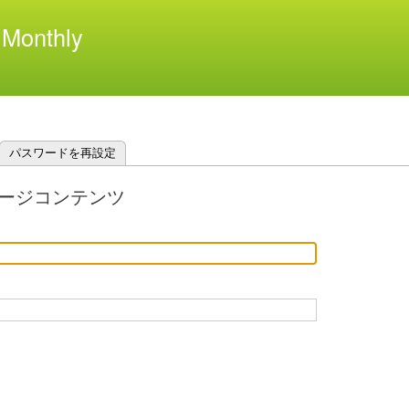
メ
Monthly
イ
ン
コ
ン
テ
ン
ツ
パスワードを再設定
に
移
ージコンテンツ
動