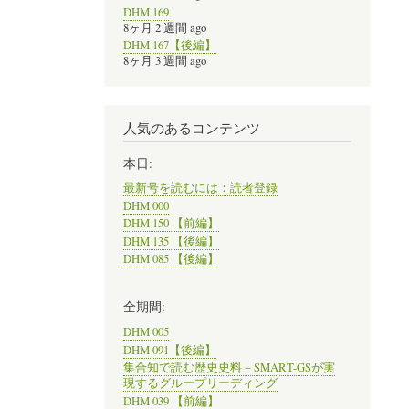
DHM 169
8ヶ月 2 週間 ago
DHM 167【後編】
8ヶ月 3 週間 ago
人気のあるコンテンツ
本日:
最新号を読むには：読者登録
DHM 000
DHM 150 【前編】
DHM 135 【後編】
DHM 085 【後編】
全期間:
DHM 005
DHM 091【後編】
集合知で読む歴史史料－SMART-GSが実
現するグループリーディング
DHM 039 【前編】