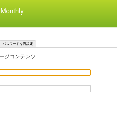
メ
Monthly
イ
ン
コ
ン
テ
ン
ツ
パスワードを再設定
に
移
ージコンテンツ
動