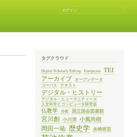
ログイン
ユ
ー
ザ
ー
ア
カ
ウ
ン
タグクラウド
ト
メ
TEI
Digital Scholarly Editing
Europeana
ニ
アーカイブ
オープンデータ
ュ
コーパス
テキスト
ー
デジタル・ヒストリー
デジタル・ヒューマニティーズ
人文科学とコンピュータ研究会
仏教学
国立国会図書館
分析
宮川創
小風尚樹
小川潤
歴史学
岡田一祐
永崎研宣