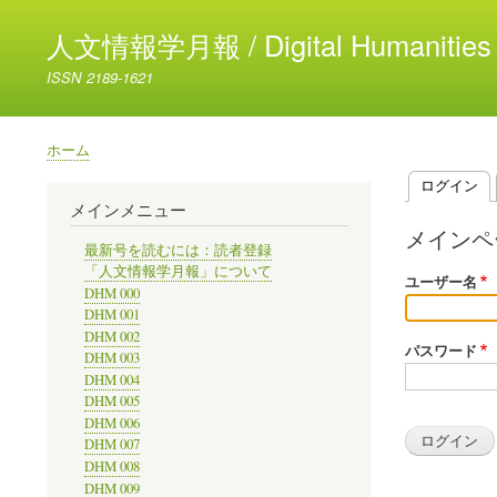
人文情報学月報 / Digital Humanities 
ISSN 2189-1621
ホーム
パ
ログイン
ン
プ
メインメニュー
く
ラ
メインペ
ず
最新号を読むには：読者登録
イ
「人文情報学月報」について
ユーザー名
DHM 000
マ
DHM 001
リ
DHM 002
パスワード
ー
DHM 003
DHM 004
タ
DHM 005
ブ
DHM 006
DHM 007
DHM 008
DHM 009