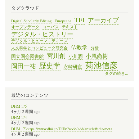
タグクラウド
TEI
アーカイブ
Digital Scholarly Editing
Europeana
オープンデータ
コーパス
テキスト
デジタル・ヒストリー
デジタル・ヒューマニティーズ
仏教学
人文科学とコンピュータ研究会
分析
宮川創
小風尚樹
国立国会図書館
小川潤
菊池信彦
歴史学
岡田一祐
永崎研宣
タグの続き...
最近のコンテンツ
DHM 175
4ヶ月 2 週間 ago
DHM 174
4ヶ月 2 週間 ago
DHM 173https://www.dhii.jp/DHM/node/add/article#edit-meta
4ヶ月 2 週間 ago