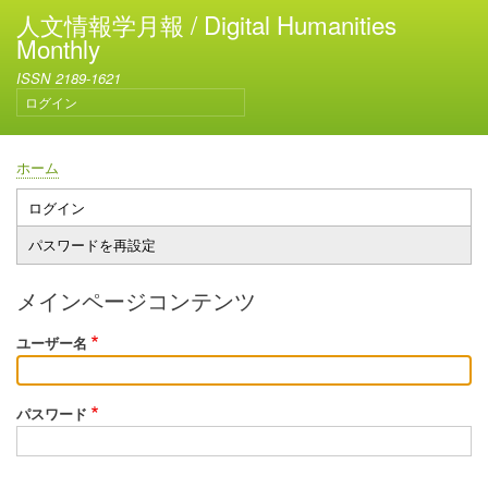
メ
人文情報学月報 / Digital Humanities
イ
Monthly
ン
ISSN 2189-1621
コ
ログイン
ン
ユ
テ
ー
ン
ザ
ホーム
ー
ツ
パ
ア
に
ン
ログイン
プ
カ
移
く
パスワードを再設定
ウ
ラ
動
ず
ン
イ
ト
メインページコンテンツ
メ
マ
ニ
ユーザー名
リ
ュ
ー
ー
タ
パスワード
ブ