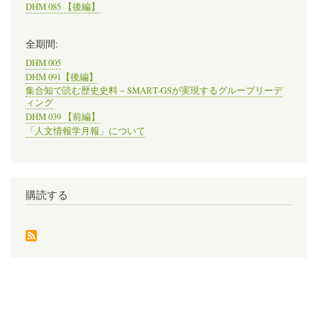
DHM 085 【後編】
全期間:
DHM 005
DHM 091【後編】
集合知で読む歴史史料－SMART-GSが実現するグループリーデ
ィング
DHM 039 【前編】
「人文情報学月報」について
購読する