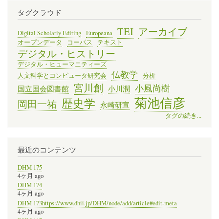
タグクラウド
TEI
アーカイブ
Digital Scholarly Editing
Europeana
オープンデータ
コーパス
テキスト
デジタル・ヒストリー
デジタル・ヒューマニティーズ
仏教学
人文科学とコンピュータ研究会
分析
宮川創
小風尚樹
国立国会図書館
小川潤
菊池信彦
歴史学
岡田一祐
永崎研宣
タグの続き...
最近のコンテンツ
DHM 175
4ヶ月 ago
DHM 174
4ヶ月 ago
DHM 173https://www.dhii.jp/DHM/node/add/article#edit-meta
4ヶ月 ago