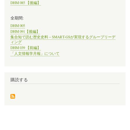
DHM 085 【後編】
全期間:
DHM 005
DHM 091【後編】
集合知で読む歴史史料－SMART-GSが実現するグループリーデ
ィング
DHM 039 【前編】
「人文情報学月報」について
購読する