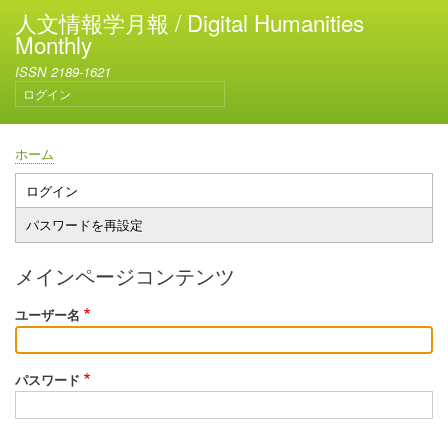
メ
人文情報学月報 / Digital Humanities
イ
Monthly
ン
ISSN 2189-1621
コ
ログイン
ン
ユ
テ
ー
ン
ザ
ホーム
ー
ツ
パ
ア
に
ン
ログイン
プ
カ
移
く
パスワードを再設定
ウ
ラ
動
ず
ン
イ
ト
メインページコンテンツ
メ
マ
ニ
ユーザー名
リ
ュ
ー
ー
タ
パスワード
ブ