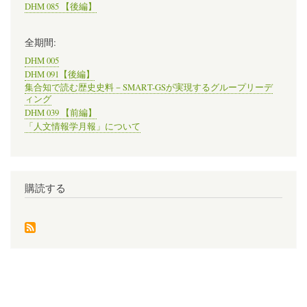
DHM 085 【後編】
全期間:
DHM 005
DHM 091【後編】
集合知で読む歴史史料－SMART-GSが実現するグループリーデ
ィング
DHM 039 【前編】
「人文情報学月報」について
購読する