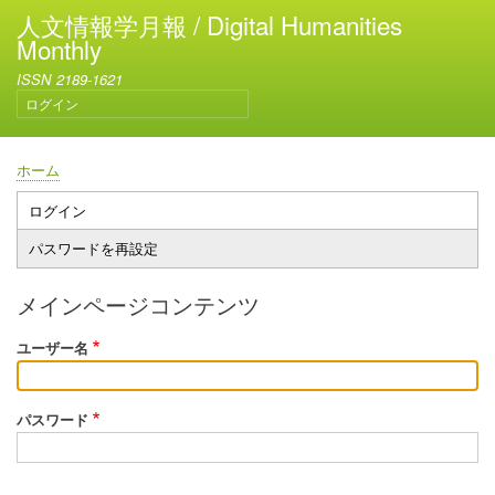
メ
人文情報学月報 / Digital Humanities
イ
Monthly
ン
ISSN 2189-1621
コ
ログイン
ン
ユ
テ
ー
ン
ザ
ホーム
ー
ツ
パ
ア
に
ン
ログイン
プ
カ
移
く
パスワードを再設定
ウ
ラ
動
ず
ン
イ
ト
メインページコンテンツ
メ
マ
ニ
ユーザー名
リ
ュ
ー
ー
タ
パスワード
ブ