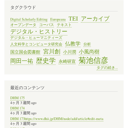
タグクラウド
TEI
アーカイブ
Digital Scholarly Editing
Europeana
オープンデータ
コーパス
テキスト
デジタル・ヒストリー
デジタル・ヒューマニティーズ
仏教学
人文科学とコンピュータ研究会
分析
宮川創
小風尚樹
国立国会図書館
小川潤
菊池信彦
歴史学
岡田一祐
永崎研宣
タグの続き...
最近のコンテンツ
DHM 175
4ヶ月 3 週間 ago
DHM 174
4ヶ月 3 週間 ago
DHM 173https://www.dhii.jp/DHM/node/add/article#edit-meta
4ヶ月 3 週間 ago