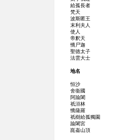
給孤長者
梵天
波斯匿王
末利夫人
使人
帝釈天
憍尸迦
聖徳太子
法雲大士
地名
恒沙
舍衞國
阿踰闍
祇洹林
憍薩羅
祇樹給孤獨園
踰闍宮
崑崙山頂