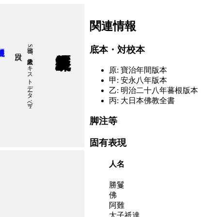
関連情報
編 SAT大蔵経テキストデータベース研究会
底本・対校本
原: 寶治年間版本
甲: 安永八年版本
乙: 明治二十八年蕃根版本
丙: 大日本佛教全書
著 聖徳太子
脚注等
固有表現
人名
勝鬘
佛
阿難
太子祇達