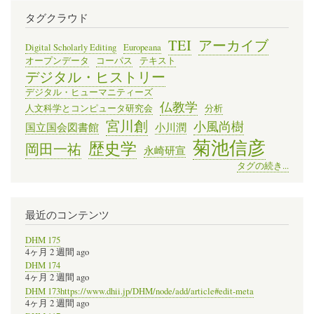
タグクラウド
TEI
アーカイブ
Digital Scholarly Editing
Europeana
オープンデータ
コーパス
テキスト
デジタル・ヒストリー
デジタル・ヒューマニティーズ
仏教学
人文科学とコンピュータ研究会
分析
宮川創
小風尚樹
国立国会図書館
小川潤
菊池信彦
歴史学
岡田一祐
永崎研宣
タグの続き...
最近のコンテンツ
DHM 175
4ヶ月 2 週間 ago
DHM 174
4ヶ月 2 週間 ago
DHM 173https://www.dhii.jp/DHM/node/add/article#edit-meta
4ヶ月 2 週間 ago