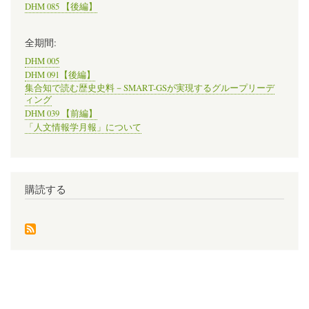
DHM 085 【後編】
全期間:
DHM 005
DHM 091【後編】
集合知で読む歴史史料－SMART-GSが実現するグループリーデ
ィング
DHM 039 【前編】
「人文情報学月報」について
購読する