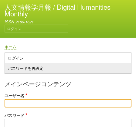
メ
人文情報学月報 / Digital Humanities
イ
Monthly
ン
ISSN 2189-1621
コ
ログイン
ン
ユ
テ
ー
ン
ザ
ホーム
ー
ツ
パ
ア
に
ン
ログイン
プ
カ
移
く
パスワードを再設定
ウ
ラ
動
ず
ン
イ
ト
メインページコンテンツ
メ
マ
ニ
ユーザー名
リ
ュ
ー
ー
タ
パスワード
ブ