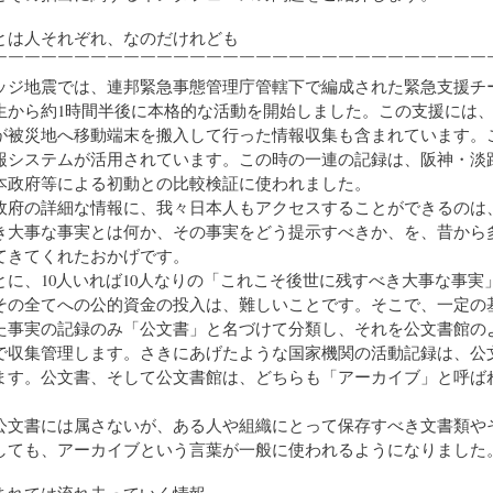
ことは人それぞれ、なのだけれども
￣￣￣￣￣￣￣￣￣￣￣￣￣￣￣￣￣￣￣￣￣￣￣￣￣￣￣￣￣￣
ジ地震では、連邦緊急事態管理庁管轄下で編成された緊急支援チ
生から約1時間半後に本格的な活動を開始しました。この支援には
が被災地へ移動端末を搬入して行った情報収集も含まれています。
報システムが活用されています。この時の一連の記録は、阪神・淡
本政府等による初動との比較検証に使われました。
府の詳細な情報に、我々日本人もアクセスすることができるのは
き大事な事実とは何か、その事実をどう提示すべきか、を、昔から
てきてくれたおかげです。
に、10人いれば10人なりの「これこそ後世に残すべき大事な事実
その全てへの公的資金の投入は、難しいことです。そこで、一定の
た事実の記録のみ「公文書」と名づけて分類し、それを公文書館の
で収集管理します。さきにあげたような国家機関の活動記録は、公
ます。公文書、そして公文書館は、どちらも「アーカイブ」と呼ば
文書には属さないが、ある人や組織にとって保存すべき文書類や
しても、アーカイブという言葉が一般に使われるようになりました
生まれては流れ去っていく情報