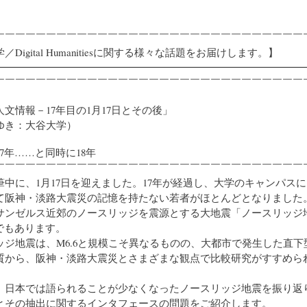
￣￣￣￣￣￣￣￣￣￣￣￣￣￣￣￣￣￣￣￣￣￣￣￣￣￣￣￣￣￣
Digital Humanitiesに関する様々な話題をお届けします。】
━━━━━━━━━━━━━━━━━━━━━━━━━━━━━━
￣￣￣￣￣￣￣￣￣￣￣￣￣￣￣￣￣￣￣￣￣￣￣￣￣￣￣￣￣￣
文情報－17年目の1月17日とその後」
き：大谷大学）
17年……と同時に18年
￣￣￣￣￣￣￣￣￣￣￣￣￣￣￣￣￣￣￣￣￣￣￣￣￣￣￣￣￣￣
中に、1月17日を迎えました。17年が経過し、大学のキャンパスに
て阪神・淡路大震災の記憶を持たない若者がほとんどとなりました
サンゼルス近郊のノースリッジを震源とする大地震「ノースリッジ
でもあります。
ジ地震は、M6.6と規模こそ異なるものの、大都市で発生した直下
質から、阪神・淡路大震災とさまざまな観点で比較研究がすすめら
日本では語られることが少なくなったノースリッジ地震を振り返
とその抽出に関するインタフェースの問題をご紹介します。