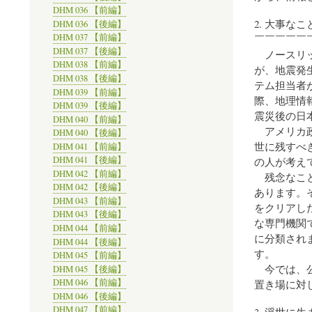
DHM 036 【前編】
2. 大事な
DHM 036 【後編】
DHM 037 【前編】
￣￣￣￣￣
DHM 037 【後編】
ノースリッ
DHM 038 【前編】
が、地震発
DHM 038 【後編】
テム担当者
DHM 039 【前編】
際、地理情
DHM 039 【後編】
震災後の日
DHM 040 【前編】
アメリカ政
DHM 040 【後編】
世に残すべ
DHM 041 【前編】
DHM 041 【後編】
の人が考え
DHM 042 【前編】
残念なこと
DHM 042 【後編】
あります。
DHM 043 【前編】
をクリアし
DHM 043 【後編】
な専門機関
DHM 044 【前編】
に分類され
DHM 044 【後編】
す。
DHM 045 【前編】
今では、公
DHM 045 【後編】
DHM 046 【前編】
置き場に対
DHM 046 【後編】
DHM 047 【前編】
3. 浮世に