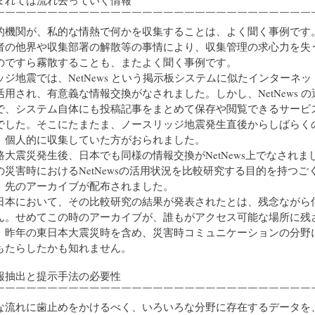
￣￣￣￣￣￣￣￣￣￣￣￣￣￣￣￣￣￣￣￣￣￣￣￣￣￣￣￣￣￣
機関が、私的な情熱で何かを収集することは、よく聞く事例です
者の他界や収集部署の解散等の事情により、収集管理の求心力を失
のですら霧散することも、またよく聞く事例です。
地震では、NetNews という掲示板システムに似たインターネッ
用され、有意義な情報交換がなされました。しかし、NetNews の
で、システム自体にも投稿記事をまとめて保存や閲覧できるサービ
でした。そこにたまたま、ノースリッジ地震発生直後からしばらく
、個人的に収集していた方がおられました。
大震災発生後、日本でも同様の情報交換がNetNews上でなされま
災害時におけるNetNewsの活用状況を比較研究する目的を持つご
、先のアーカイブが配布されました。
本において、その比較研究の結果が発表されたとは、残念ながら
ん。せめてこの時のアーカイブが、誰もがアクセス可能な場所に残
、昨年の東日本大震災時を含め、災害時コミュニケーションの分野
もたらしたかも知れません。
情報抽出と提示手法の必要性
￣￣￣￣￣￣￣￣￣￣￣￣￣￣￣￣￣￣￣￣￣￣￣￣￣￣￣￣￣￣
流れに歯止めをかけるべく、いろいろな分野に存在するデータを