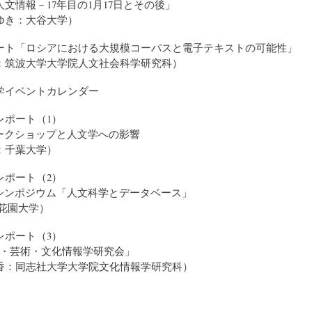
文情報－17年目の1月17日とその後」
き：大谷大学）
ート「ロシアにおける大規模コーパスと電子テキストの可能性」
筑波大学大学院人文社会科学研究科）
学イベントカレンダー
レポート（1）
eyワークショップと人文学への影響
：千葉大学）
レポート（2）
開シンポジウム「人文科学とデータベース」
：花園大学）
レポート（3）
識・芸術・文化情報学研究会」
香：同志社大学大学院文化情報学研究科）