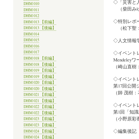
◇「災害と人
DHM 010
（柴田みゆ
DHM 011
DHM 012
◇特別レポ
DHM 013 【前編】
（松下聖：
DHM 013 【後編】
DHM 014
◇人文情報
DHM 015
DHM 016
DHM 017
◇イベント
DHM 018 【前編】
Mendel
DHM 018 【後編】
（崎山直樹
DHM 019 【前編】
DHM 019 【後編】
◇イベント
DHM 020 【前編】
第17回公
DHM 020 【後編】
（師 茂樹
DHM 021 【前編】
DHM 021 【後編】
◇イベント
DHM 022 【前編】
第1回「知
DHM 022 【後編】
（小野原彩
DHM 023 【前編】
DHM 023 【後編】
◇編集後記
DHM 024 【前編】
DHM 024 【後編】