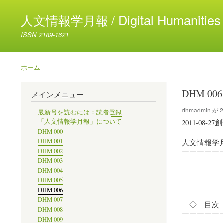
人文情報学月報 / Digital Humanities 
ISSN 2189-1621
ホーム
パ
ン
DHM 006
メインメニュー
く
ず
dhmadmin
が
2
最新号を読むには：読者登録
2011-08-27
「人文情報学月報」について
DHM 000
DHM 001
人文情報学
DHM 002
￣￣￣￣￣￣￣
DHM 003
DHM 004
201
DHM 005
DHM 006
＿＿＿＿＿
DHM 007
◇ 目次
DHM 008
￣￣￣￣￣
DHM 009