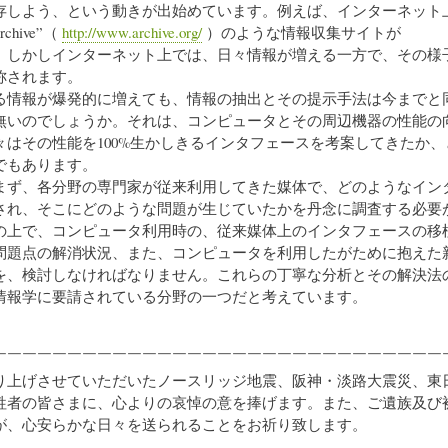
存しよう、という動きが出始めています。例えば、インターネット
Archive”（
http://www.archive.org/
）のような情報収集サイトが
。しかしインターネット上では、日々情報が増える一方で、その様
称されます。
情報が爆発的に増えても、情報の抽出とその提示手法は今までと
無いのでしょうか。それは、コンピュータとその周辺機器の性能の
々はその性能を100%生かしきるインタフェースを考案してきたか、
でもあります。
ず、各分野の専門家が従来利用してきた媒体で、どのようなイン
され、そこにどのような問題が生じていたかを丹念に調査する必要
の上で、コンピュータ利用時の、従来媒体上のインタフェースの移
問題点の解消状況、また、コンピュータを利用したがために抱えた
を、検討しなければなりません。これらの丁寧な分析とその解決法
情報学に要請されている分野の一つだと考えています。
￣￣￣￣￣￣￣￣￣￣￣￣￣￣￣￣￣￣￣￣￣￣￣￣￣￣￣￣￣￣
上げさせていただいたノースリッジ地震、阪神・淡路大震災、東
牲者の皆さまに、心よりの哀悼の意を捧げます。また、ご遺族及び
が、心安らかな日々を送られることをお祈り致します。