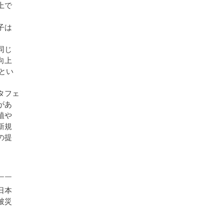
上で
子は
同じ
向上
とい
タフェ
があ
植や
新規
の提
￣￣
日本
被災