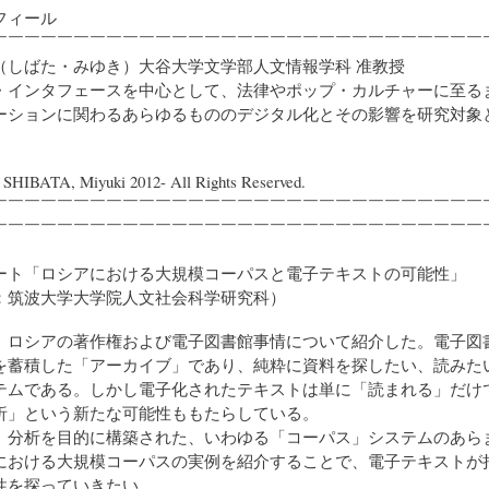
フィール
￣￣￣￣￣￣￣￣￣￣￣￣￣￣￣￣￣￣￣￣￣￣￣￣￣￣￣￣￣￣
（しばた・みゆき）大谷大学文学部人文情報学科 准教授
・インタフェースを中心として、法律やポップ・カルチャーに至る
ーションに関わるあらゆるもののデジタル化とその影響を研究対象
) SHIBATA, Miyuki 2012- All Rights Reserved.
￣￣￣￣￣￣￣￣￣￣￣￣￣￣￣￣￣￣￣￣￣￣￣￣￣￣￣￣￣￣
￣￣￣￣￣￣￣￣￣￣￣￣￣￣￣￣￣￣￣￣￣￣￣￣￣￣￣￣￣￣
ート「ロシアにおける大規模コーパスと電子テキストの可能性」
筑波大学大学院人文社会科学研究科）
ロシアの著作権および電子図書館事情について紹介した。電子図
を蓄積した「アーカイブ」であり、純粋に資料を探したい、読みた
テムである。しかし電子化されたテキストは単に「読まれる」だけ
析」という新たな可能性ももたらしている。
分析を目的に構築された、いわゆる「コーパス」システムのあら
における大規模コーパスの実例を紹介することで、電子テキストが
性を探っていきたい。