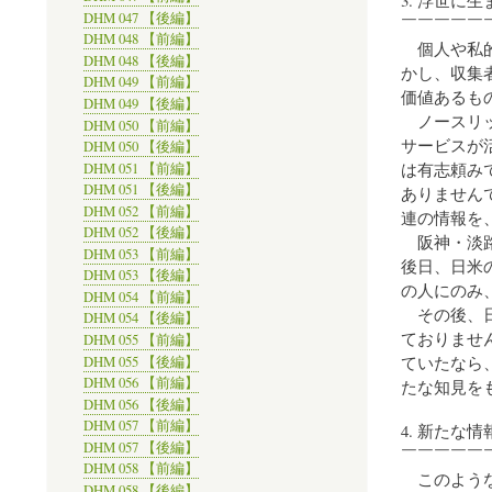
DHM 047 【後編】
￣￣￣￣￣
DHM 048 【前編】
個人や私的
DHM 048 【後編】
かし、収集
DHM 049 【前編】
価値あるも
DHM 049 【後編】
ノースリッジ
DHM 050 【前編】
サービスが活
DHM 050 【後編】
は有志頼み
DHM 051 【前編】
DHM 051 【後編】
ありません
DHM 052 【前編】
連の情報を
DHM 052 【後編】
阪神・淡路
DHM 053 【前編】
後日、日米の
DHM 053 【後編】
の人にのみ
DHM 054 【前編】
その後、日
DHM 054 【後編】
ておりませ
DHM 055 【前編】
ていたなら
DHM 055 【後編】
DHM 056 【前編】
たな知見を
DHM 056 【後編】
DHM 057 【前編】
4. 新たな
DHM 057 【後編】
￣￣￣￣￣
DHM 058 【前編】
このような
DHM 058 【後編】