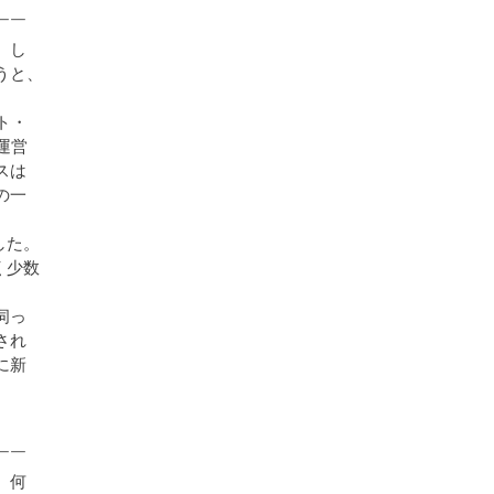
￣￣
。し
うと、
ト・
運営
スは
の一
した。
く少数
伺っ
され
に新
￣￣
、何