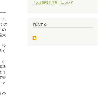
「人文情報学月報」について
￣￣
ーム
、シス
購読する
この
路大
、後
多く
」が
基準
よう
文書
れま
その
。