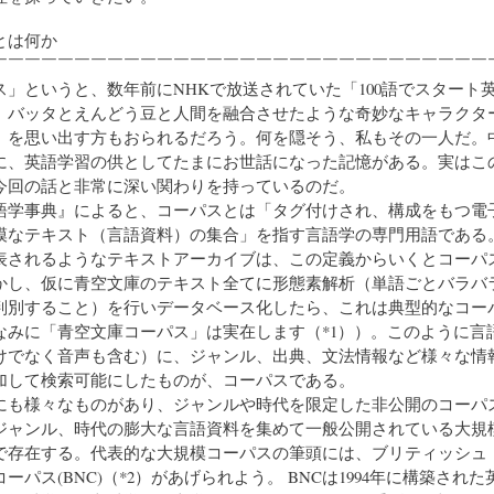
スとは何か
￣￣￣￣￣￣￣￣￣￣￣￣￣￣￣￣￣￣￣￣￣￣￣￣￣￣￣￣￣￣
」というと、数年前にNHKで放送されていた「100語でスタート
、バッタとえんどう豆と人間を融合させたような奇妙なキャラクタ
」を思い出す方もおられるだろう。何を隠そう、私もその一人だ。
に、英語学習の供としてたまにお世話になった記憶がある。実はこ
今回の話と非常に深い関わりを持っているのだ。
学事典』によると、コーパスとは「タグ付けされ、構成をもつ電
模なテキスト（言語資料）の集合」を指す言語学の専門用語である
表されるようなテキストアーカイブは、この定義からいくとコーパ
かし、仮に青空文庫のテキスト全てに形態素解析（単語ごとバラバ
判別すること）を行いデータベース化したら、これは典型的なコー
なみに「青空文庫コーパス」は実在します（*1））。このように言
けでなく音声も含む）に、ジャンル、出典、文法情報など様々な情
加して検索可能にしたものが、コーパスである。
も様々なものがあり、ジャンルや時代を限定した非公開のコーパ
ジャンル、時代の膨大な言語資料を集めて一般公開されている大規
で存在する。代表的な大規模コーパスの筆頭には、ブリティッシュ
ーパス(BNC)（*2）があげられよう。 BNCは1994年に構築された