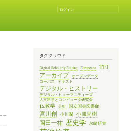
ログイン
ユ
ー
ザ
ー
ア
カ
ウ
ン
タグクラウド
ト
メ
TEI
Digital Scholarly Editing
Europeana
ニ
アーカイブ
オープンデータ
ュ
コーパス
テキスト
ー
デジタル・ヒストリー
デジタル・ヒューマニティーズ
人文科学とコンピュータ研究会
号
仏教学
国立国会図書館
分析
宮川創
小風尚樹
＿＿
小川潤
歴史学
岡田一祐
永崎研宣
￣￣