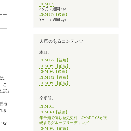
DHM 169
8ヶ月 2 週間 ago
DHM 167【後編】
￣￣
8ヶ月 3 週間 ago
━━
￣￣
人気のあるコンテンツ
本日:
DHM 128 【後編】
DHM 059 【前編】
￣￣
DHM 089【後編】
は、
DHM 142 【後編】
DHM 050 【前編】
。こ
地震」
全期間:
型地
DHM 005
れま
DHM 091【後編】
集合知で読む歴史史料－SMART-GSが実
りな
現するグループリーディング
DHM 039 【前編】