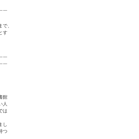
￣￣
まで、
とす
￣￣
￣￣
書館
い人
では
まし
持つ