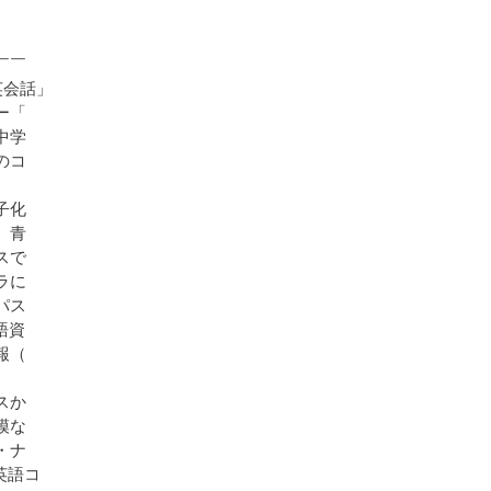
￣￣
英会話」
ー「
中学
のコ
子化
。青
スで
ラに
パス
語資
報（
スか
模な
・ナ
英語コ