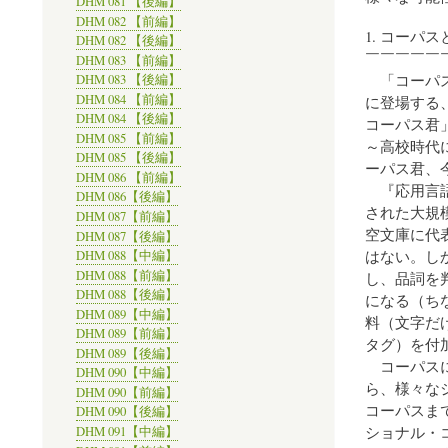
DHM 081 【後編】
DHM 082 【前編】
1. コーパ
DHM 082 【後編】
￣￣￣￣￣
DHM 083 【前編】
「コーパス
DHM 083 【後編】
DHM 084 【前編】
に登場する
DHM 084 【後編】
コーパス君
DHM 085 【前編】
～高校時代
DHM 085 【後編】
ーパス君、
DHM 086 【前編】
『応用言語
DHM 086【後編】
された大規
DHM 087【前編】
空文庫に代
DHM 087【後編】
はない。し
DHM 088【中編】
DHM 088【前編】
し、品詞を
DHM 088【後編】
になる（ち
DHM 089【中編】
料（文字だ
DHM 089【前編】
タグ）を付
DHM 089【後編】
コーパスに
DHM 090【中編】
ら、様々な
DHM 090【前編】
コーパスま
DHM 090【後編】
ショナル・コ
DHM 091【中編】