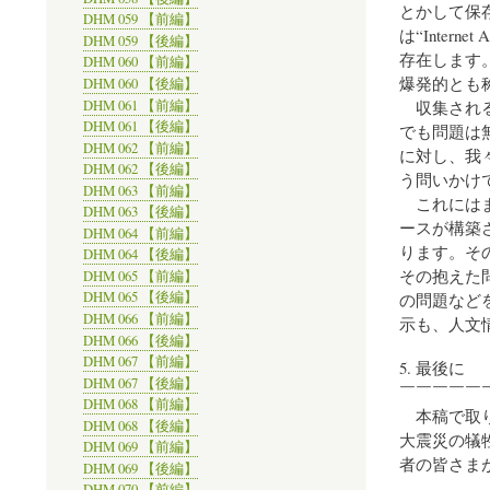
とかして保
DHM 059 【前編】
は“Internet 
DHM 059 【後編】
存在します
DHM 060 【前編】
爆発的とも
DHM 060 【後編】
DHM 061 【前編】
収集される
DHM 061 【後編】
でも問題は
DHM 062 【前編】
に対し、我
DHM 062 【後編】
う問いかけ
DHM 063 【前編】
これにはま
DHM 063 【後編】
ースが構築
DHM 064 【前編】
ります。そ
DHM 064 【後編】
その抱えた
DHM 065 【前編】
DHM 065 【後編】
の問題など
DHM 066 【前編】
示も、人文
DHM 066 【後編】
DHM 067 【前編】
5. 最後に
DHM 067 【後編】
￣￣￣￣￣
DHM 068 【前編】
本稿で取り
DHM 068 【後編】
大震災の犠
DHM 069 【前編】
者の皆さま
DHM 069 【後編】
DHM 070 【前編】