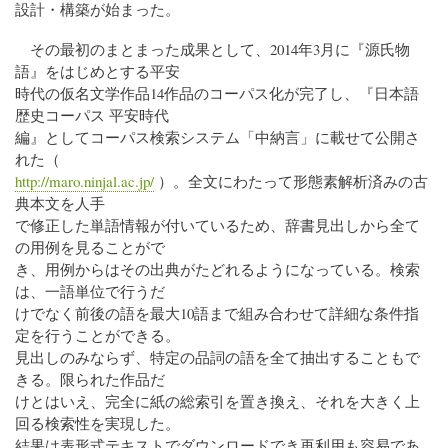
設計・構築が始まった。
その最初のまとまった成果として、2014年3月に『源氏物
語』をはじめとする平安
時代の仮名文学作品14作品のコーパス化が完了し、『日本語
歴史コーパス 平安時代
編』としてコーパス検索システム「中納言」に載せて公開さ
れた（
http://maro.ninjal.ac.jp/
）。全文にわたって形態素解析済みの古
典本文を人手
で修正した単語情報が付いているため、辞書見出しから全て
の用例を見ることがで
き、用例からはその出典がたどれるようになっている。検索
は、一語単位で行うだ
けでなく前後の語を最大10語まで組み合わせて詳細な条件指
定を行うことができる。
見出しのみならず、特定の品詞の語を全て抽出することもで
きる。限られた作品だ
けとはいえ、完全に紙の総索引を置き換え、それを大きく上
回る検索性を実現した。
結果は表形式テキストでダウンロードでき再利用も容易であ