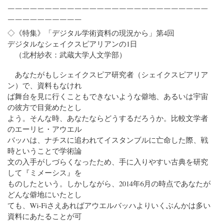
￣￣￣￣￣￣￣￣￣￣￣￣￣￣￣￣￣￣￣￣￣￣￣￣￣￣￣
￣￣￣￣￣￣￣￣￣￣
◇《特集》「デジタル学術資料の現況から」第4回
デジタルなシェイクスピアリアンの1日
（北村紗衣：武蔵大学人文学部）
あなたがもしシェイクスピア研究者（シェイクスピアリア
ン）で、資料もなけれ
ば舞台を見に行くこともできないような僻地、あるいは宇宙
の彼方で目覚めたとし
よう。そんな時、あなたならどうするだろうか。比較文学者
のエーリヒ・アウエル
バッハは、ナチスに追われてイスタンブルに亡命した際、戦
時ということで学術論
文の入手がしづらくなったため、手に入りやすい古典を研究
して『ミメーシス』を
ものしたという。しかしながら、2014年6月の時点であなたが
どんな僻地にいたとし
ても、Wi-Fiさえあればアウエルバッハよりいくぶんかは多い
資料にあたることが可