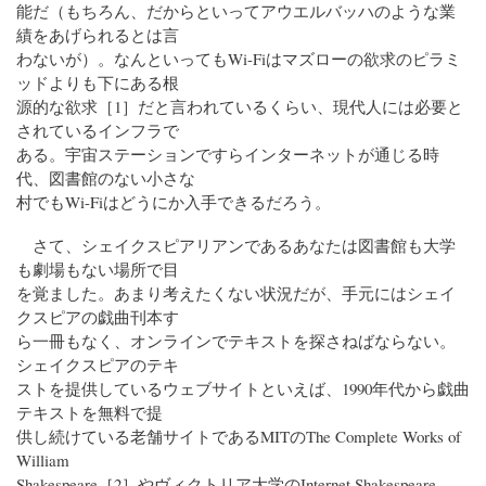
能だ（もちろん、だからといってアウエルバッハのような業
績をあげられるとは言
わないが）。なんといってもWi-Fiはマズローの欲求のピラミ
ッドよりも下にある根
源的な欲求［1］だと言われているくらい、現代人には必要と
されているインフラで
ある。宇宙ステーションですらインターネットが通じる時
代、図書館のない小さな
村でもWi-Fiはどうにか入手できるだろう。
さて、シェイクスピアリアンであるあなたは図書館も大学
も劇場もない場所で目
を覚ました。あまり考えたくない状況だが、手元にはシェイ
クスピアの戯曲刊本す
ら一冊もなく、オンラインでテキストを探さねばならない。
シェイクスピアのテキ
ストを提供しているウェブサイトといえば、1990年代から戯曲
テキストを無料で提
供し続けている老舗サイトであるMITのThe Complete Works of
William
Shakespeare［2］やヴィクトリア大学のInternet Shakespeare