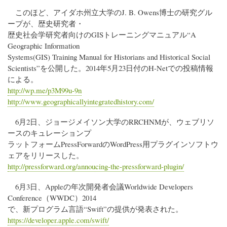
このほど、アイダホ州立大学のJ. B. Owens博士の研究グル
ープが、歴史研究者・
歴史社会学研究者向けのGISトレーニングマニュアル“A
Geographic Information
Systems(GIS) Training Manual for Historians and Historical Social
Scientists”を公開した。2014年5月23日付のH-Netでの投稿情報
による。
http://wp.me/p3M99u-9n
http://www.geographicallyintegratedhistory.com/
6月2日、ジョージメイソン大学のRRCHNMが、ウェブリソ
ースのキュレーションプ
ラットフォームPressForwardのWordPress用プラグインソフトウ
ェアをリリースした。
http://pressforward.org/annoucing-the-pressforward-plugin/
6月3日、Appleの年次開発者会議Worldwide Developers
Conference（WWDC）2014
で、新プログラム言語“Swift”の提供が発表された。
https://developer.apple.com/swift/