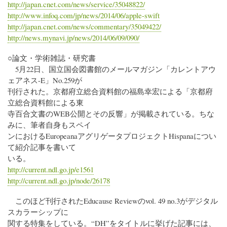
http://japan.cnet.com/news/service/35048822/
http://www.infoq.com/jp/news/2014/06/apple-swift
http://japan.cnet.com/news/commentary/35049422/
http://news.mynavi.jp/news/2014/06/09/090/
○論文・学術雑誌・研究書
5月22日、国立国会図書館のメールマガジン「カレントアウ
ェアネス-E」No.259が
刊行された。京都府立総合資料館の福島幸宏による「京都府
立総合資料館による東
寺百合文書のWEB公開とその反響」が掲載されている。ちな
みに、筆者自身もスペイ
ンにおけるEuropeanaアグリゲータプロジェクトHispanaについ
て紹介記事を書いて
いる。
http://current.ndl.go.jp/e1561
http://current.ndl.go.jp/node/26178
このほど刊行されたEducause Reviewのvol. 49 no.3がデジタル
スカラーシップに
関する特集をしている。“DH”をタイトルに挙げた記事には、