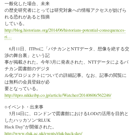
一般化した場合、未来
の歴史研究者にとっては研究対象への情報アクセスが妨げら
れる恐れがあると指摘
している。
http://blog.historians.org/2014/06/historians-potential-consequences-
ri…
6月11日、ITProに「バチカンとNTTデータ、想像を絶する交
渉の舞台裏」という記
事が掲載された。今年3月に発表された、NTTデータによるバ
チカン図書館のデジタ
ル化プロジェクトについての詳細記事。なお、記事の閲覧に
は無料の会員登録が必
要となっている。
http://itpro.nikkeibp.co.jp/article/Watcher/20140606/562246/
○イベント・出来事
5月14日に、ロンドンで図書館におけるLODの活用を目的と
したハッカソン“RLUK
Hack Day”が開催された。
http://www.rluk.ac.uk/events/rluk-hack-day/