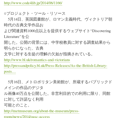
http://www.code4lib.jp/2014/06/1166/
○プロジェクト・ツール・リソース
5月14日、英国図書館が、ロマン主義時代、ヴィクトリア朝
時代の古典文学作品お
よび関連資料1000点以上を提供するウェブサイト“Discovering
Literature”を公
開した。公開の背景には、中学校教員に対する調査結果から
明らかになった、古典
文学に対する生徒の理解の欠如が指摘されている。
http://www.bl.uk/romantics-and-victorians
http://pressandpolicy.bl.uk/Press-Releases/As-the-British-Library-
posts…
5月16日、メトロポリタン美術館が、所蔵するパブリックド
メインの作品のデジタ
ル画像40万点を公開した。非営利目的での利用に限り、同館
に対して許諾なく利用
可能とのこと。
http://metmuseum.org/about-the-museum/press-
room/news/2014/oasc-access