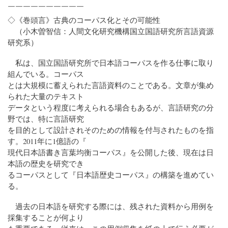
￣￣￣￣￣￣￣￣￣￣
◇《巻頭言》古典のコーパス化とその可能性
（小木曽智信：人間文化研究機構国立国語研究所言語資源
研究系）
私は、国立国語研究所で日本語コーパスを作る仕事に取り
組んでいる。コーパス
とは大規模に蓄えられた言語資料のことである。文章が集め
られた大量のテキスト
データという程度に考えられる場合もあるが、言語研究の分
野では、特に言語研究
を目的として設計されそのための情報を付与されたものを指
す。2011年に1億語の『
現代日本語書き言葉均衡コーパス』を公開した後、現在は日
本語の歴史を研究でき
るコーパスとして『日本語歴史コーパス』の構築を進めてい
る。
過去の日本語を研究する際には、残された資料から用例を
採集することが何より