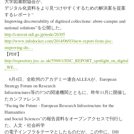
大学図書館協会が、
デジタル化資料をより見つけやすくするための解決案を提案
するレポート“
Improving discoverability of digitised collections: above-campus and
national solutions”を公開した。
http://current.ndl.go.jp/node/26305
http://www.infodocket.com/2014/06/03/new-report-from-jisc-
improving-dis…
【PDF】
http://repository.jisc.ac.uk/5569/1/JISC_REPORT_spotlight_on_digital
_WE…
6月4日、全欧州のアカデミー連合ALLEAが、European
Strategy Forum on Research
Infrastructures等の3つの関連機関とともに、昨年11月に開催し
たカンファレンス
“Facing the Future - European Research Infrastructure for the
Humanities
and Social Sciences”の報告資料をオープンアクセスで刊行し
た。人文・社会科学
の電子インフラをテーマとしたものだが、この中に、DH