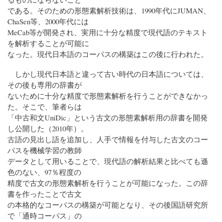
である。そのための形態素解析技術は、1990年代にJUMAN、
ChaSen等、2000年代には
MeCab等が開発され、実用に十分な精度で現代語のテキスト
を解析することが可能に
なった。現代日本語のコーパスの構築はこの後に行われた。
しかし現代日本語と違って古い時代の日本語については、
その後も専用の辞書が
ないために十分な精度で形態素解析を行うことができなかっ
た。そこで、筆者らは
「中古和文UniDic」という古文の形態素解析用の辞書を開発
し公開した（2010年）。
古語の見出し語を追加し、人手で情報を付与した古文のコー
パスを機械学習の教師
データとして用いることで、現代語の解析結果と比べても遜
色のない、97％程度の
精度で古文の形態素解析を行うことが可能になった。この辞
書を作ったことで古文
の本格的なコーパスの構築が可能となり、その後国語研究所
で「通時コーパス」の