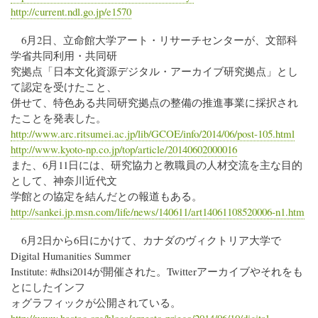
http://current.ndl.go.jp/e1570
6月2日、立命館大学アート・リサーチセンターが、文部科
学省共同利用・共同研
究拠点「日本文化資源デジタル・アーカイブ研究拠点」とし
て認定を受けたこと、
併せて、特色ある共同研究拠点の整備の推進事業に採択され
たことを発表した。
http://www.arc.ritsumei.ac.jp/lib/GCOE/info/2014/06/post-105.html
http://www.kyoto-np.co.jp/top/article/20140602000016
また、6月11日には、研究協力と教職員の人材交流を主な目的
として、神奈川近代文
学館との協定を結んだとの報道もある。
http://sankei.jp.msn.com/life/news/140611/art14061108520006-n1.htm
6月2日から6日にかけて、カナダのヴィクトリア大学で
Digital Humanities Summer
Institute: #dhsi2014が開催された。Twitterアーカイブやそれをも
とにしたインフ
ォグラフィックが公開されている。