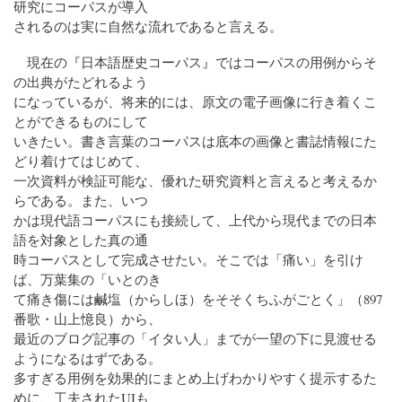
研究にコーパスが導入
されるのは実に自然な流れであると言える。
現在の『日本語歴史コーパス』ではコーパスの用例からそ
の出典がたどれるよう
になっているが、将来的には、原文の電子画像に行き着くこ
とができるものにして
いきたい。書き言葉のコーパスは底本の画像と書誌情報にた
どり着けてはじめて、
一次資料が検証可能な、優れた研究資料と言えると考えるか
らである。また、いつ
かは現代語コーパスにも接続して、上代から現代までの日本
語を対象とした真の通
時コーパスとして完成させたい。そこでは「痛い」を引け
ば、万葉集の「いとのき
て痛き傷には鹹塩（からしほ）をそそくちふがごとく」（897
番歌・山上憶良）から、
最近のブログ記事の「イタい人」までが一望の下に見渡せる
ようになるはずである。
多すぎる用例を効果的にまとめ上げわかりやすく提示するた
めに、工夫されたUIも