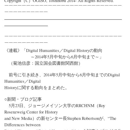
Copyright（C）OGISO, Toshinobu 2014- All Rights Reserved.
￣￣￣￣￣￣￣￣￣￣￣￣￣￣￣￣￣￣￣￣￣￣￣￣￣￣￣
￣￣￣￣￣￣￣￣￣￣
━━━━━━━━━━━━━━━━━━━━━━━━━━━
━━━━━━━━━━
￣￣￣￣￣￣￣￣￣￣￣￣￣￣￣￣￣￣￣￣￣￣￣￣￣￣￣
￣￣￣￣￣￣￣￣￣￣
《連載》「Digital Humanities／Digital Historyの動向
～2014年5月中旬から6月中旬まで～」
（菊池信彦：国立国会図書館関西館）
前号に引き続き、2014年5月中旬から6月中旬までのDigital
Humanities／Digital
Historyに関する動向をまとめた。
○新聞・ブログ記事
5月23日、ジョージメイソン大学のRRCHNM（Roy
Rosenzweig Center for History
and New Media）の新センター長Stephen Robertsonが、“The
Differences between