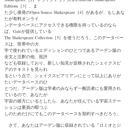
Editions［3］、ま
た少し後発のOpen Source Shakespeare［4］があるが、もしあな
たが有料オンライ
ンデータベースにアクセスできる権限を持っているのなら
ば、Galeが提供している
The Shakespeare Collection［5］を使うだろう。このデータベー
スは、世界中の大
学で使われているエディションのひとつであるアーデン版の
全文と注釈の他、批評
なども収録しており、新しい知見が反映されたシェイクスピ
アのテキストを見られ
るという点で、シェイクスピアリアンにとって以上にありが
たいデータベースのひ
とつだ。アーデン版は学者のみならず一般読者にも愛用され
ているので、あなたが
宇宙の彼方にいるとしたら、あなたが住んでいる宇宙ステー
ションは乗員の暇つぶ
しのためだけにでもこのデータベースを契約すべきだろう。
さて、あなたはアーデン版に収録されている『ロミオとジ