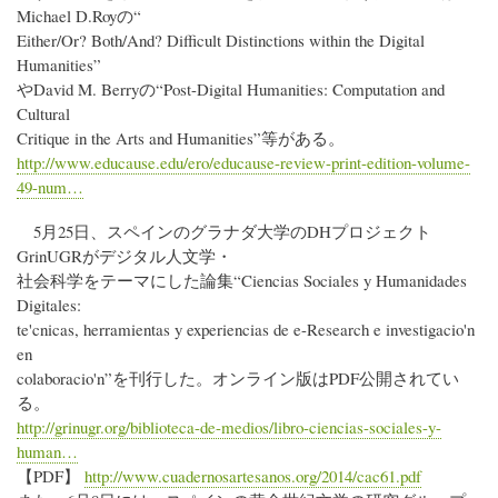
Michael D.Royの“
Either/Or? Both/And? Difficult Distinctions within the Digital
Humanities”
やDavid M. Berryの“Post-Digital Humanities: Computation and
Cultural
Critique in the Arts and Humanities”等がある。
http://www.educause.edu/ero/educause-review-print-edition-volume-
49-num…
5月25日、スペインのグラナダ大学のDHプロジェクト
GrinUGRがデジタル人文学・
社会科学をテーマにした論集“Ciencias Sociales y Humanidades
Digitales:
te'cnicas, herramientas y experiencias de e-Research e investigacio'n
en
colaboracio'n”を刊行した。オンライン版はPDF公開されてい
る。
http://grinugr.org/biblioteca-de-medios/libro-ciencias-sociales-y-
human…
【PDF】
http://www.cuadernosartesanos.org/2014/cac61.pdf