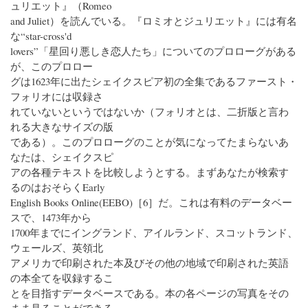
ュリエット』（Romeo
and Juliet）を読んでいる。『ロミオとジュリエット』には有名
な“star-cross'd
lovers”「星回り悪しき恋人たち」についてのプロローグがある
が、このプロロー
グは1623年に出たシェイクスピア初の全集であるファースト・
フォリオには収録さ
れていないというではないか（フォリオとは、二折版と言わ
れる大きなサイズの版
である）。このプロローグのことが気になってたまらないあ
なたは、シェイクスピ
アの各種テキストを比較しようとする。まずあなたが検索す
るのはおそらくEarly
English Books Online(EEBO)［6］だ。これは有料のデータベー
スで、1473年から
1700年までにイングランド、アイルランド、スコットランド、
ウェールズ、英領北
アメリカで印刷された本及びその他の地域で印刷された英語
の本全てを収録するこ
とを目指すデータベースである。本の各ページの写真をその