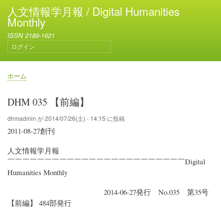
メ
人文情報学月報 / Digital Humanities
イ
Monthly
ン
ISSN 2189-1621
コ
ログイン
ン
ユ
テ
ー
ン
ザ
ホーム
ー
ツ
パ
ア
に
ン
DHM 035 【前編】
カ
移
く
ウ
動
ず
dhmadmin
が
2014/07/26(土) - 14:15
に投稿
ン
2011-08-27創刊
ト
メ
人文情報学月報
ニ
ュ
￣￣￣￣￣￣￣￣￣￣￣￣￣￣￣￣￣￣￣￣￣￣￣￣Digital
ー
Humanities Monthly
2014-06-27発行 No.035 第35号
【前編】 484部発行