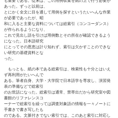
も重要である。従来は、この用例収集を紙の上で行う必要が
あった。ずっと以前は、
とにかく全文に目を通して用例を探すというたいへんな作業
が必要であったが、昭
和に入ると主要な資料については総索引（コンコーダンス）
が作られるようになり、
これで見出し語を引けば用例数とその所在が確認できるよう
になった。日本語研究
にとってその恩恵は計り知れず、索引は欠かすことのできな
い研究の基礎資料とな
った。
もっとも、紙の本である総索引は、検索性も十分とはいえ
ず再利用がたいへんで
ある。筆者自身、大学・大学院で日本語学を専攻し、演習発
表の準備などで総索引
のお世話になった。総索引は通常、禁帯出だから研究室や図
書館のリファレンスコ
ーナーで総索引を繰っては調査対象語の情報を一々ノートに
手書きで書き写したも
のである。文脈付きでない索引では、このあと索引に対応し