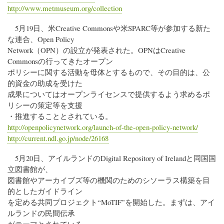
http://www.metmuseum.org/collection
5月19日、米Creative Commonsや米SPARC等が参加する新た
な連合、Open Policy
Network（OPN）の設立が発表された。OPNはCreative
Commonsの行ってきたオープン
ポリシーに関する活動を母体とするもので、その目的は、公
的資金の助成を受けた
成果についてはオープンライセンスで提供するよう求めるポ
リシーの策定等を支援
・推進することとされている。
http://openpolicynetwork.org/launch-of-the-open-policy-network/
http://current.ndl.go.jp/node/26168
5月20日、アイルランドのDigital Repository of Irelandと同国国
立図書館が、
図書館やアーカイブズ等の機関のためのシソーラス構築を目
的としたガイドライン
を定める共同プロジェクト“MoTIF”を開始した。まずは、アイ
ルランドの民間伝承