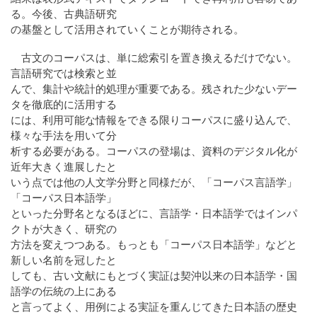
る。今後、古典語研究
の基盤として活用されていくことが期待される。
古文のコーパスは、単に総索引を置き換えるだけでない。
言語研究では検索と並
んで、集計や統計的処理が重要である。残された少ないデー
タを徹底的に活用する
には、利用可能な情報をできる限りコーパスに盛り込んで、
様々な手法を用いて分
析する必要がある。コーパスの登場は、資料のデジタル化が
近年大きく進展したと
いう点では他の人文学分野と同様だが、「コーパス言語学」
「コーパス日本語学」
といった分野名となるほどに、言語学・日本語学ではインパ
クトが大きく、研究の
方法を変えつつある。もっとも「コーパス日本語学」などと
新しい名前を冠したと
しても、古い文献にもとづく実証は契沖以来の日本語学・国
語学の伝統の上にある
と言ってよく、用例による実証を重んじてきた日本語の歴史