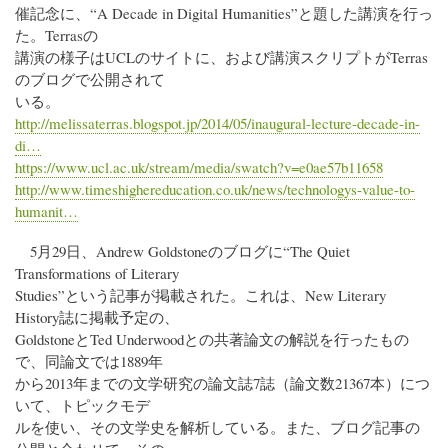
催記念に、“A Decade in Digital Humanities”と題した講演を行っ
た。Terrasの
講演の様子はUCLのサイトに、および講演スクリプトがTerras
のブログで公開されて
いる。
http://melissaterras.blogspot.jp/2014/05/inaugural-lecture-decade-in-
di…
https://www.ucl.ac.uk/stream/media/swatch?v=e0ae57b11658
http://www.timeshighereducation.co.uk/news/technologys-value-to-
humanit…
5月29日、Andrew Goldstoneのブログに“The Quiet
Transformations of Literary
Studies”という記事が掲載された。これは、New Literary
History誌に掲載予定の、
GoldstoneとTed Underwoodとの共著論文の解説を行ったもの
で、同論文では1889年
から2013年までの文学研究の論文誌7誌（論文数21367本）につ
いて、トピックモデ
ルを使い、その文学史を解析している。また、ブログ記事の