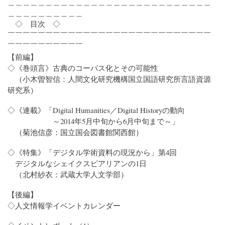
＿＿＿＿＿＿＿＿＿＿＿＿＿＿＿＿＿＿＿＿＿＿＿＿＿＿＿
＿＿＿＿＿＿＿＿＿＿
◇ 目次 ◇
￣￣￣￣￣￣￣￣￣￣￣￣￣￣￣￣￣￣￣￣￣￣￣￣￣￣￣
￣￣￣￣￣￣￣￣￣￣
【前編】
◇《巻頭言》古典のコーパス化とその可能性
（小木曽智信：人間文化研究機構国立国語研究所言語資源
研究系）
◇《連載》「Digital Humanities／Digital Historyの動向
～2014年5月中旬から6月中旬まで～」
（菊池信彦：国立国会図書館関西館）
◇《特集》「デジタル学術資料の現況から」第4回
デジタルなシェイクスピアリアンの1日
（北村紗衣：武蔵大学人文学部）
【後編】
◇人文情報学イベントカレンダー