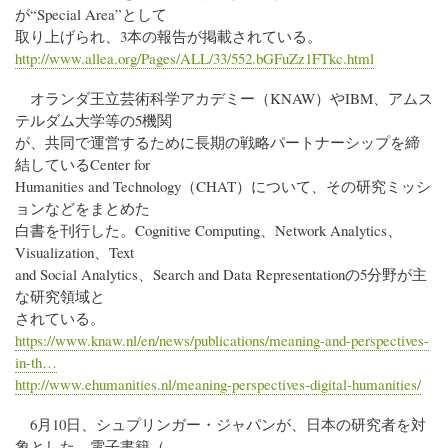
が“Special Area”として
取り上げられ、3本の報告が掲載されている。
http://www.allea.org/Pages/ALL/33/552.bGFuZz1FTkc.html
オランダ王立芸術科学アカデミー（KNAW）やIBM、アムス
テルダム大学等の5機関
が、共同で運営するために長期の戦略パートナーシップを締
結しているCenter for
Humanities and Technology（CHAT）について、その研究ミッシ
ョンなどをまとめた
白書を刊行した。Cognitive Computing、Network Analytics、
Visualization、Text
and Social Analytics、Search and Data Representationの5分野が主
な研究領域と
されている。
https://www.knaw.nl/en/news/publications/meaning-and-perspectives-
in-th…
http://www.ehumanities.nl/meaning-perspectives-digital-humanities/
6月10日、シュプリンガー・ジャパンが、日本の研究者を対
象とした、電子書籍（