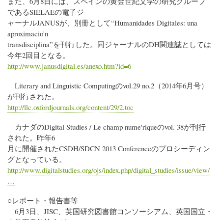
また、6月8日には、スペインの黄金世紀文学の研究グループ
であるSIELAEの電子ジ
ャーナルJANUSが、別冊として“Humanidades Digitales: una
aproximacio'n
transdisciplina”を刊行した。同ジャーナルのDH関連誌としては
今年2回目となる。
http://www.janusdigital.es/anexo.htm?id=6
Literary and Linguistic Computingのvol.29 no.2（2014年6月号）
が刊行された。
http://llc.oxfordjournals.org/content/29/2.toc
カナダのDigital Studies / Le champ nume'riqueのvol. 38が刊行
された。昨年6
月に開催されたCSDH/SDCN 2013 Conferenceのプロシーディン
グとなっている。
http://www.digitalstudies.org/ojs/index.php/digital_studies/issue/view/
…
○レポート・報告書等
6月3日、JISC、英国研究図書館コンソーシアム、英国国立・