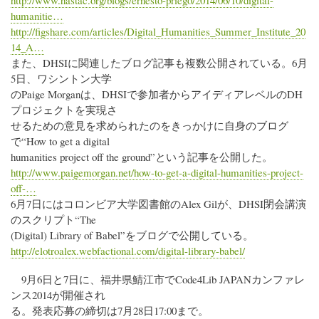
http://www.hastac.org/blogs/ernesto-priego/2014/06/10/digital-
humanitie…
http://figshare.com/articles/Digital_Humanities_Summer_Institute_20
14_A…
また、DHSIに関連したブログ記事も複数公開されている。6月
5日、ワシントン大学
のPaige Morganは、DHSIで参加者からアイディアレベルのDH
プロジェクトを実現さ
せるための意見を求められたのをきっかけに自身のブログ
で“How to get a digital
humanities project off the ground”という記事を公開した。
http://www.paigemorgan.net/how-to-get-a-digital-humanities-project-
off-…
6月7日にはコロンビア大学図書館のAlex Gilが、DHSI閉会講演
のスクリプト“The
(Digital) Library of Babel”をブログで公開している。
http://elotroalex.webfactional.com/digital-library-babel/
9月6日と7日に、福井県鯖江市でCode4Lib JAPANカンファレ
ンス2014が開催され
る。発表応募の締切は7月28日17:00まで。