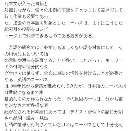
た本文が入った書籍と
対照しながら、個々の用例の前後をチェックして書き写して
行く作業も必要であっ
た。過去の日本語を対象としたコーパスは、まずはこうした
総索引の役割をコンピ
ュータ上で代替できるものである必要がある。
言語の研究では、必ずしも珍しくない語を対象にして、そ
の用例にもとづいて語
の意味や用法を調査することが多い。したがって、キーワー
ドの付与や部分的なタ
グ付けでは足りず、全文に単語の情報を付けることが必要と
なる。英語のコーパス
は1960年代から構築が進められてきたが、日本語のコーパスは
21世紀になるまで本
格的なものが作られなかった。その原因の一つは、分かち書
きがなされず多様な表
記がなされる日本語にあっては、テキストが個々の語に分割
され品詞・読み・見出
し語の情報が付与されていなければコーパスとして十分使え
るものにならないこと