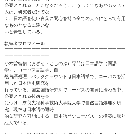
必要とされることになるだろう。こうしてできあがるシステ
ムは、研究者だけでな
く、日本語を使い言葉に関心を持つ全ての人々にとって有用
なものとなるに違いな
いと夢想している。
執筆者プロフィール
￣￣￣￣￣￣￣￣￣￣￣￣￣￣￣￣￣￣￣￣￣￣￣￣￣￣￣
￣￣￣￣￣￣￣￣￣￣
小木曽智信（おぎそ・としのぶ）専門は日本語学（国語
学）、コーパス言語学、自
然言語処理。バックグラウンドは日本語学で、コーパスを活
用した日本語史研究を
行っている。国立国語研究所でコーパスの開発に携わる中、
必要とされる技術を身
につけ、奈良先端科学技術大学院大学で自然言語処理を研
究。現在は日本語の通時
的な研究を可能にする「日本語歴史コーパス」の構築に取り
組んでいる。