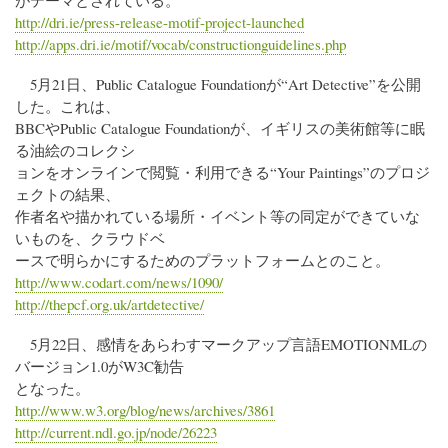
がテーマとされている。
http://dri.ie/press-release-motif-project-launched
http://apps.dri.ie/motif/vocab/constructionguidelines.php
5月21日、Public Catalogue Foundationが“Art Detective”を公開
した。これは、
BBCやPublic Catalogue Foundationが、イギリスの美術館等に眠
る油絵のコレクシ
ョンをオンラインで閲覧・利用できる“Your Paintings”のプロジ
ェクトの結果、
作者名や描かれている場所・イベント等の同定ができていな
いものを、クラウドベ
ースで明らかにするためのプラットフォームとのこと。
http://www.codart.com/news/1090/
http://thepcf.org.uk/artdetective/
5月22日、感情をあらわすマークアップ言語EMOTIONMLの
バージョン1.0がW3C勧告
となった。
http://www.w3.org/blog/news/archives/3861
http://current.ndl.go.jp/node/26223