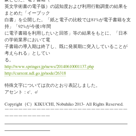
英文学術書の電子版）の認知度および利用行動調査の結果を
まとめた「イーブック
白書」を公開した。「紙と電子の比較では81%が電子書籍を支
持」「92%が今後1年間
に電子書籍を利用したいと回答」等の結果をもとに、「日本
の学術業界において電
子書籍の導入期は終了し、既に発展期に突入していることが
考えられる」としてい
る。
http://www.springer.jp/news/20140610001137.php
http://current.ndl.go.jp/node/26318
特殊文字については次のとおり表記しました。
アセント：e'、o'
Copyright（C）KIKUCHI, Nobuhiko 2013- All Rights Reserved.
￣￣￣￣￣￣￣￣￣￣￣￣￣￣￣￣￣￣￣￣￣￣￣￣￣￣￣
￣￣￣￣￣￣￣￣￣￣
━━━━━━━━━━━━━━━━━━━━━━━━━━━
━━━━━━━━━━