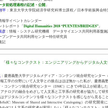
ータ前処理過程の記述・公開
」
翔平
：
東京大学大学院経済学研究科
博士課程／日本学術振興会特
情報学イベントカレンダー
Digital Humanities 2018 “PUENTES/BRIDGES”
ントレポート「
」
親彦
：
情報・システム研究機構 データサイエンス共同利用基盤施
ープンデータ共同利用センター
特任研究員
後記
》「
様々なコンテクスト：エンジニアリングからデジタル人文
代
：
慶應義塾大学デジタルメディア・コンテンツ統合研究センター（
情報工学の分野にいて人文学との接点はほぼ無かった私が、慶應義
・コンテンツ統合研究センター（DMC）にきて6年以上が経過した
とアナログの融合をめざして人文系と工学系の研究者が協力して研
私はデジタルコンテンツを様々なコンテクストを感じながら見るこ
IC: Museum of Shared and Interactive Cataloguing）の研
MoSaICは人文系の研究者が実現したい「様々なコンテクスト」と