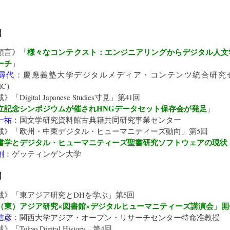
】
様々なコンテクスト：エンジニアリングからデジタル人文
頭言》「
ーチ
」
尋代
：
慶應義塾大学デジタルメディア・コンテンツ統合研究
MC）
載》「
Digital Japanese Studies寸見
」第41回
立記念シンポジウムが催されHNGデータセット保存会が発足
」
一祐
：
国文学研究資料館古典籍共同研究事業センター
載》「
欧州・中東デジタル・ヒューマニティーズ動向
」第5回
書学とデジタル・ヒューマニティーズ聖書研究ソフトウェアの現状
創
：
ゲッティンゲン大学
】
載》「
東アジア研究とDHを学ぶ
」第5回
（東）アジア研究×図書館×デジタルヒューマニティーズ講演会」開
信彦
：
関西大学アジア・オープン・リサーチセンター
特命准教授
載》「
Tokyo Digital History
」第4回