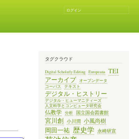
ログイン
ユ
ー
ザ
ー
ア
カ
ウ
ン
タグクラウド
ト
メ
TEI
Digital Scholarly Editing
Europeana
ニ
アーカイブ
オープンデータ
ュ
コーパス
テキスト
ー
デジタル・ヒストリー
デジタル・ヒューマニティーズ
人文科学とコンピュータ研究会
仏教学
国立国会図書館
分析
宮川創
小風尚樹
小川潤
歴史学
岡田一祐
永崎研宣