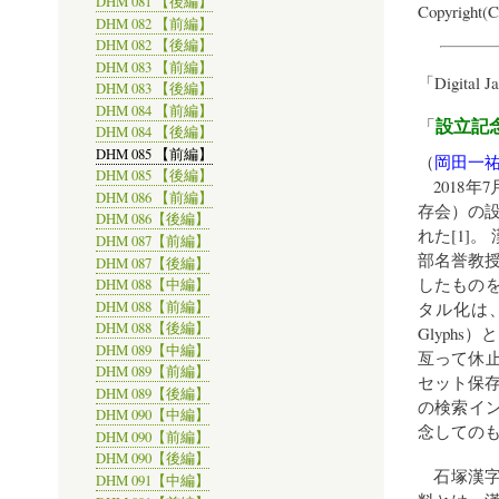
DHM 081 【後編】
Copyright(C
DHM 082 【前編】
DHM 082 【後編】
DHM 083 【前編】
「
Digital 
DHM 083 【後編】
DHM 084 【前編】
設立記
「
DHM 084 【後編】
DHM 085 【前編】
（
岡田一
DHM 085 【後編】
2018
DHM 086 【前編】
存会）の
DHM 086【後編】
れた[1]
DHM 087【前編】
部名誉教
DHM 087【後編】
したもの
DHM 088【中編】
タル化は、
DHM 088【前編】
DHM 088【後編】
Glyph
DHM 089【中編】
亙って休
DHM 089【前編】
セット保
DHM 089【後編】
の検索イン
DHM 090【中編】
念してのも
DHM 090【前編】
DHM 090【後編】
石塚漢字
DHM 091【中編】