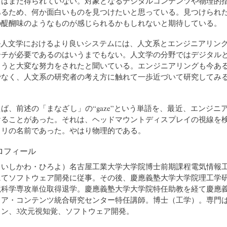
さはまだ得られていない。対象となるデジタルコンテンツや物理的
あるため、何か面白いものを見つけたいと思っている。見つけられ
の醍醐味のようなものが感じられるかもしれないと期待している。
ル人文学におけるより良いシステムには、人文系とエンジニアリン
ーチが必要であるのはいうまでもない。人文学の分野ではデジタル
ようと大変な努力をされたと聞いている。エンジニアリングも今あ
でなく、人文系の研究者の考え方に触れて一歩近づいて研究してみ
ば、前述の「まなざし」の“gaze”という単語を、最近、エンジニ
けることがあった。それは、ヘッドマウントディスプレイの視線を
ラリの名前であった。やはり物理的である。
ロフィール
（いしかわ・ひろよ）名古屋工業大学大学院博士前期課程電気情報
にてソフトウェア開発に従事。その後、慶應義塾大学大学院理工学
境科学専攻単位取得退学。慶應義塾大学大学院特任助教を経て慶應
ィア・コンテンツ統合研究センター特任講師。博士（工学）。専門
ン、3次元視知覚、ソフトウェア開発。