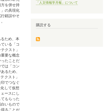
「人文情報学月報」について
両方を併せ持
ト」の具現化
試行錯誤やそ
う。
購読する
あるため、本
っている「コ
ンテクスト」
の重要な概念
かったことだ
学では「コン
があるため、
ンテクスト」
矢印でつなぐ
視化して仮想
フェースにし
してもらった
面白いもので
を得ることが