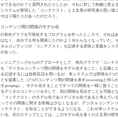
何ができるのか？と質問されたりしたが、それに対して的確に答え
。システムが実現した「コンテクスト」と人文系の研究者が思い描
はやはり隔たりがあったのだろう。
ルコンテンツ間の関係のモデル化
数の有向グラフを可視化するプログラムを作ったところで、それは
ではなく、自分でも何を開発したのかよく分からなくなっていた。
ジタルコンテンツの「コンテクスト」を記述する意味と意義をシス
要があった。
エンジニアリングからのアプローチとして、有向グラフで「コンテ
味を「デジタルコンテンツ間の関係をモデル化すること」と定義し
係を記述するには自然言語を用いるが、本システムでは関係を2つ
とを提案した（2つのコンテンツ間の関連を表すassociatingと何
すgrouping）。モデル化することですべての関係を一様に扱うこ
するデジタルコンテンツを介して、別の関係を見出すことも可能と
、「コンテクスト」のモデル化でありデジタル化であると考えてい
たってその関係に関する情報は少なくなるが、デジタルコンテン
コンテクスト」を知ることができるようになる。 これが本システ
ている。次のステップとしては、このモデル化を多くの人文系の研