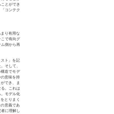
ることができ
く「コンテク
あまり有用な
そこで有向グ
テム側から再
クスト」を記
た。そして、
の構造でモデ
らかの意味を持
とができ、ま
なる。これは
る。モデル化
ツをとりまく
ムの意義であ
究者に理解し