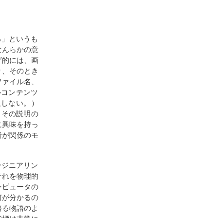
る」というも
なんらかの意
グ的には、画
り、そのとき
ファイル名、
ルコンテンツ
及しない。）
。その説明の
に興味を持っ
者が関係のモ
。
ンジニアリン
それを物理的
ンピュータの
何が分かるの
語る物語のよ