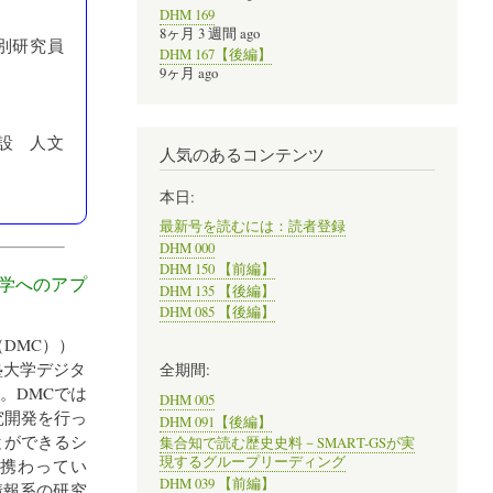
DHM 169
8ヶ月 3 週間 ago
別研究員
DHM 167【後編】
9ヶ月 ago
設 人文
人気のあるコンテンツ
本日:
最新号を読むには：読者登録
DHM 000
DHM 150 【前編】
学へのアプ
DHM 135 【後編】
DHM 085 【後編】
DMC）
）
塾大学デジタ
全期間:
。DMCでは
DHM 005
究開発を行っ
DHM 091【後編】
とができるシ
集合知で読む歴史史料－SMART-GSが実
現するグループリーディング
究開発に携わってい
DHM 039 【前編】
情報系の研究