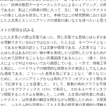
したい「自律分散型データベースシステムによるシェアリング」の
ムであるが、私はこの両者の間に入って、主に「様々なコンテクス
ムへの落とし込みを担当してきた。本稿ではこの研究開発における
感じた人文系とエンジニアリングの感覚の違いなどを述べたいと思
クストの実現を試みる
感じた人文系との壁は言葉であった。同じ言葉でも意味にゆらぎが
味を理解できているわけではなかった。たとえば、キーワードとな
ト」であるが単語の訳としては文脈や環境である。人文系では「コ
ろんゆらぎはあるのだが）物や事を表現したり説明したりするため
あらためて説明することもない共通認識であるらしい。（後々、分
は人によってやはりゆらいでおり困惑している。）一方で、情報工
」と表記し、ハードウェアの物理的な状態を示す単語としてなじみ
的な感覚である。 こういった差異を気にすることなく「様々なコ
るために、エンジニアリングからは有向グラフ（オブジェクト間を
造）で記述することを提案した。 そして、複数の有向グラフを可
ンピュータグラフィックス（CG）で表示し、それをユーザインタ
ンツ閲覧するシステムを開発した。この時、人文系の研究者に作成
コンテクスト」は作成者の解説を聞きながら閲覧したためか、大変
しかし、システム的な説明をしても人文系の研究者の直感的な理解