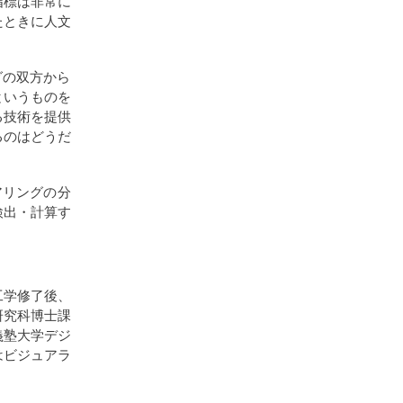
指標は非常に
たときに人文
グの双方から
というものを
る技術を提供
るのはどうだ
アリングの分
検出・計算す
工学修了後、
研究科博士課
義塾大学デジ
はビジュアラ