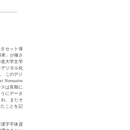
ータセット保
継承」が催さ
海道大学文学
をデジタル化
。 このデジ
rmative
ースは長期に
ようにデータ
され、またそ
れたことを記
塚漢字字体資