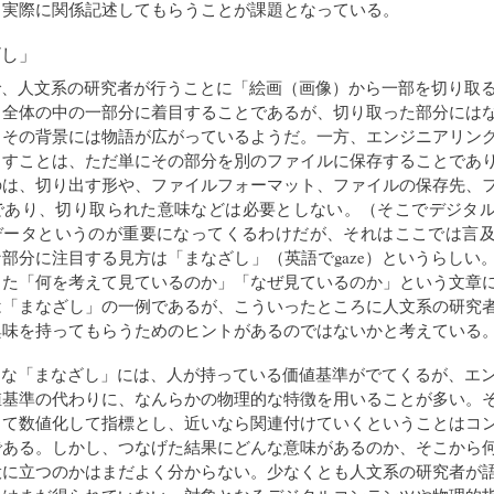
、実際に関係記述してもらうことが課題となっている。
ざし」
で、人文系の研究者が行うことに「絵画（画像）から一部を切り取
。全体の中の一部分に着目することであるが、切り取った部分には
、その背景には物語が広がっているようだ。一方、エンジニアリン
出すことは、ただ単にその部分を別のファイルに保存することであ
のは、切り出す形や、ファイルフォーマット、ファイルの保存先、
とであり、切り取られた意味などは必要としない。（そこでデジタ
データというのが重要になってくるわけだが、それはここでは言
部分に注目する見方は「まなざし」（英語でgaze）というらしい
きた「何を考えて見ているのか」「なぜ見ているのか」という文章
は「まなざし」の一例であるが、こういったところに人文系の研究
興味を持ってもらうためのヒントがあるのではないかと考えている
うな「まなざし」には、人が持っている価値基準がでてくるが、エ
値基準の代わりに、なんらかの物理的な特徴を用いることが多い。
して数値化して指標とし、近いなら関連付けていくということはコ
である。しかし、つなげた結果にどんな意味があるのか、そこから
役に立つのかはまだよく分からない。少なくとも人文系の研究者が