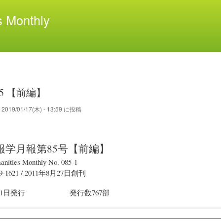
メ
 Monthly
イ
ン
コ
ン
テ
ン
ツ
85 【前編】
に
移
が
2019/01/17(木) - 13:59
に投稿
動
報学月報
第85号【前編】
anities Monthly No. 085-1
9-1621
/
2011年8月27日
創刊
31日
発行
発行数767部