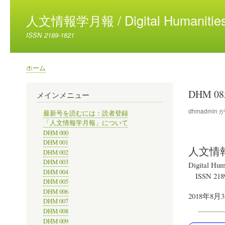
人文情報学月報 / Digital Humanities
ISSN 2189-1621
ホーム
パ
ン
DHM 0
メインメニュー
く
ず
dhmadmin
最新号を読むには：読者登録
「人文情報学月報」について
DHM 000
DHM 001
人文情
DHM 002
DHM 003
Digital Hum
DHM 004
ISSN 218
DHM 005
DHM 006
2018年8月
DHM 007
DHM 008
DHM 009