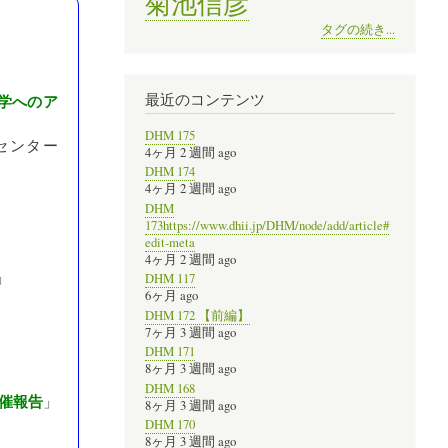
菊池信彦
タグの続き...
最近のコンテンツ
学へのア
DHM 175
センター
4ヶ月 2 週間 ago
DHM 174
4ヶ月 2 週間 ago
DHM
173https://www.dhii.jp/DHM/node/add/article#
edit-meta
4ヶ月 2 週間 ago
」
DHM 117
6ヶ月 ago
DHM 172 【前編】
7ヶ月 3 週間 ago
DHM 171
8ヶ月 3 週間 ago
DHM 168
催報告
」
8ヶ月 3 週間 ago
DHM 170
8ヶ月 3 週間 ago