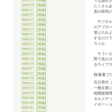
うな面白
DHM 070 【後編】
たくさん
DHM 071 【前編】
系の研究
DHM 071 【後編】
DHM 072 【前編】
デジタ
DHM 072 【後編】
のアプロ
DHM 073 【前編】
受け入れ
DHM 073 【後編】
するだけ
DHM 074 【前編】
ろうか。
DHM 074 【後編】
DHM 075 【前編】
そういえ
DHM 075 【後編】
野で見か
DHM 076 【前編】
DHM 076 【後編】
るライブ
DHM 077 【前編】
DHM 077 【後編】
執筆者プ
DHM 078 【前編】
石川尋代
DHM 078 【後編】
一般企業
DHM 079 【前編】
程開放環
DHM 079 【後編】
DHM 080 【前編】
タルメデ
DHM 080 【後編】
イゼーショ
DHM 081 【前編】