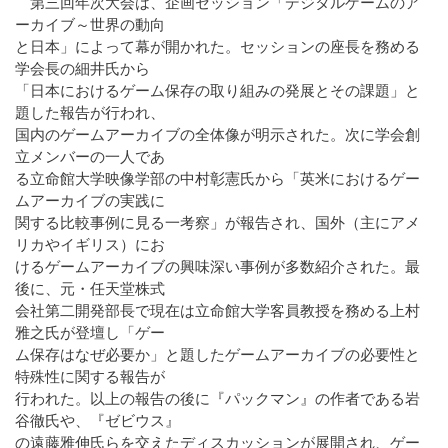
第三回年次大会は、企画セッション「デジタルゲームのア
ーカイブ～世界の動向
と日本」によって幕が開かれた。セッションの座長を務める
学会長の細井氏から
「日本におけるゲーム保存の取り組みの発展とその課題」と
題した報告が行われ、
国内のゲームアーカイブの全体像が明示された。次に学会創
立メンバーの一人であ
る立命館大学映像学部の中村彰憲氏から「英米におけるゲー
ムアーカイブの実践に
関する比較事例に見る一考察」が報告され、国外（主にアメ
リカやイギリス）にお
けるゲームアーカイブの興味深い事例が多数紹介された。最
後に、元・任天堂株式
会社第二開発部長で現在は立命館大学客員教授を務める上村
雅之氏が登壇し「ゲー
ム保存はなぜ必要か」と題したゲームアーカイブの必要性と
特殊性に関する報告が
行われた。以上の報告の後に『パックマン』の作者である岩
谷徹氏や、『ゼビウス』
の遠藤雅伸氏らを交えたディスカッションが展開され、ゲー