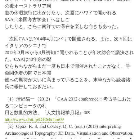
の後オーストラリア周
遊の休暇旅行に出かけたり、次週にハワイで開かれる
SAA（米国考古学会）へはしご
したりと、さらに南洋での滞在を楽しむ向きもあった。
次回CAAは2014年4月にパリで開催される。また、次々回は
イタリアのシエナで
2015年3月末から4月初旬に開かれることが年次総会で議決され
た。CAAは40年余の歴
史をもちながらまだ一度も日本で開催されたことがなく、学
会関係者の間で日本開
催への期待が大いに高まっていることを、末筆ながら読者諸
氏に報告しておきたい。
［1］清野陽一（2012）「CAA 2012 conference：考古学におけ
るコンピュータの利
用と数量的方法」『人文情報学月報』009.
http://www.dhii.jp/DHM/dhm09
［2］Optiz, R. S. and Cowley, D. C. (eds.) (2013) Interpreting
Archaeological Topography: 3D Data, Visualisation and Observation.