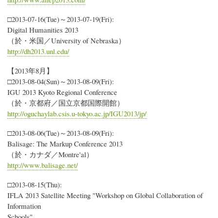
□2013-07-16(Tue)～2013-07-19(Fri):
Digital Humanities 2013
（於・米国／University of Nebraska）
http://dh2013.unl.edu/
【2013年8月】
□2013-08-04(Sun)～2013-08-09(Fri):
IGU 2013 Kyoto Regional Conference
（於・京都府／国立京都国際開館）
http://oguchaylab.csis.u-tokyo.ac.jp/IGU2013/jp/
□2013-08-06(Tue)～2013-08-09(Fri):
Balisage: The Markup Conference 2013
（於・カナダ／Montre'al）
http://www.balisage.net/
□2013-08-15(Thu):
IFLA 2013 Satellite Meeting "Workshop on Global Collaboration of
Information
Schools"