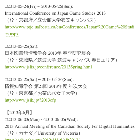
□2013-05-24(Fri)～2013-05-26(Sun):
International Conference on Japan Game Studies 2013
（於・京都府／立命館大学衣笠キャンパス）
http://www.ptjc.ualberta.ca/en/Conferences/Japan%20Game%20Studi
es.aspx
□2013-05-25(Sat):
日本図書館情報学会 2013年 春季研究集会
（於・茨城県／筑波大学 筑波キャンパス 春日エリア）
http://www.jslis.jp/conference/2013Spring.html
□2013-05-25(Sat)～2013-05-26(Sun):
情報知識学会 第21回 2013年度 年次大会
（於・東京都／お茶の水女子大学）
http://www.jsik.jp/?2013cfp
【2013年6月】
□2013-06-03(Mon)～2013-06-05(Wed):
2013 Annual Meeting of the Canadian Society For Digital Humanities
（於・カナダ／University of Victoria）
http://csdh-schn.org/2012/11/16/cfp2013/