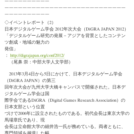
￣￣￣￣￣￣￣￣￣￣
￣￣￣￣￣￣￣￣￣￣￣￣￣￣￣￣￣￣￣￣￣￣￣￣￣￣￣
￣￣￣￣￣￣￣￣￣￣
◇イベントレポート（2）
日本デジタルゲーム学会 2012年次大会（DiGRA JAPAN 2012）
「デジタルゲーム研究の発展－アジアを背景としたコンテン
ツ創成・地域の魅力の
発信」
：
http://digrajapan.org/conf2012/
（尾鼻 崇：中部大学人文学部）
2013年3月4日から5日にかけて、日本デジタルゲーム学会
（DiGRA JAPAN）の第三
回年次大会が九州大学大橋キャンパスで開催された。日本デ
ジタルゲーム学会は国
際学会であるDiGRA（Digital Games Research Association）の
日本支部という位置
づけで2006年に設立されたものである。初代会長は東京大学の
馬場章氏であり、現
会長は立命館大学の細井浩一氏が務めている。両者ともに、
専門領域を越境した幅