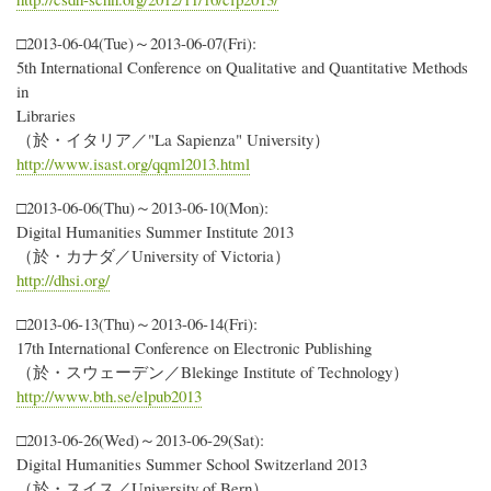
□2013-06-04(Tue)～2013-06-07(Fri):
5th International Conference on Qualitative and Quantitative Methods
in
Libraries
（於・イタリア／"La Sapienza" University）
http://www.isast.org/qqml2013.html
□2013-06-06(Thu)～2013-06-10(Mon):
Digital Humanities Summer Institute 2013
（於・カナダ／University of Victoria）
http://dhsi.org/
□2013-06-13(Thu)～2013-06-14(Fri):
17th International Conference on Electronic Publishing
（於・スウェーデン／Blekinge Institute of Technology）
http://www.bth.se/elpub2013
□2013-06-26(Wed)～2013-06-29(Sat):
Digital Humanities Summer School Switzerland 2013
（於・スイス／University of Bern）