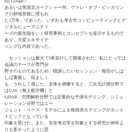
my Google）、
あるいは英国北ヨークシャー州、ヴァレ・オブ・ピッカリン
グの耕地景観に埋もれ
た1万年」であった。いずれも考古学コンピューティングとデ
ジタルヒューマニティ
ーズの最先端をいく研究事例とコンセプトを提示するもので
あり、大変エキサイテ
ィングな内容であった。
セッションは最大で5本並行して開催された。私にとっては
会議のテーマが専門分
野そのものであるため、聴講したいセッション・報告がしば
しば重複し、悩ましく
も、うれしく感じた。全体を俯瞰すると、三次元計測分野で
はUAV（無人航空機）と
LiDAR、空間解析分野では定量的な予測モデリング、シミュ
レーション分野ではエー
ジェント・ベース・モデルによる複雑系モデリングがホット
トピックとなっている
印象を受けた。また、先史考古学を対象とする研究が例年よ
りも多かったように思