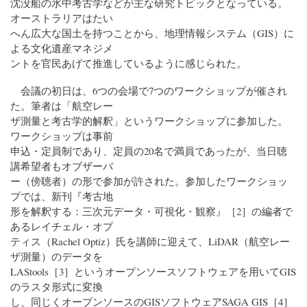
沈没船の水中考古学などが主な研究トピックとなっている。
オーストラリアはたい
へん広大な国土を持つことから、地理情報システム（GIS）に
よる文化遺産マネジメ
ントを官民あげて推進しているように感じられた。
会議の初日は、6つの会場で7つのワークショップが催され
た。筆者は「航空レー
ザ測量と考古学的解釈」というワークショップに参加した。
ワークショップは事前
申込・定員制であり、定員の20名で満員であったが、当日聴
講希望者もオブザーバ
ー（傍聴者）の形で参加が許された。参加したワークショッ
プでは、新刊『考古地
形を解釈する：三次元データ・可視化・観察』［2］の編者で
あるレイチェル・オプ
ティス（Rachel Optiz）氏を講師に迎えて、LiDAR（航空レー
ザ測量）のデータを
LAStools［3］というオープンソースソフトウェアを用いてGIS
のラスタ形式に変換
し、同じくオープンソースのGISソフトウェアSAGA GIS［4］