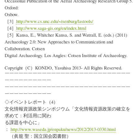
Occasional Publication of the Aerial Archaeology Research Group 5.
Oxford:
Oxbow.
［3］
http://www.cs.unc.edu/~isenburg/lastools/
［4］
http://www.saga-gis.org/en/index.html
［5］Kansa, E., Whitcher Kansa, S. and Watrall, E. (eds.) (2011)
Archaeology 2.0: New Approaches to Communication and
Collaboration. Cotsen
Digital Archaeology. Los Angles: Cotsen Institute of Archaeology.
Copyright（C）KONDO, Yasuhisa 2013- All Rights Reserved.
￣￣￣￣￣￣￣￣￣￣￣￣￣￣￣￣￣￣￣￣￣￣￣￣￣￣￣
￣￣￣￣￣￣￣￣￣￣
￣￣￣￣￣￣￣￣￣￣￣￣￣￣￣￣￣￣￣￣￣￣￣￣￣￣￣
￣￣￣￣￣￣￣￣￣￣
◇イベントレポート（4）
文化情報資源政策シンポジウム「文化情報資源政策の確立を
求めて：利活用に関わ
る課題を中心に」
：
http://www.waseda.jp/enpaku/news/2012/2013-0330.html
（眞籠 聖：国立国会図書館）