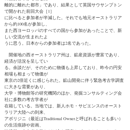
離的に離れた都市」であり、結果として英国サウサンプトン
で開かれた前回大会［1］
に比べると参加者が半減した。それでも地元オーストラリア
から約100名が参加し、
また西ヨーロッパのすべての国から参加があったことで、新
しい交流が生まれたよ
うに思う。日本からの参加者は2名であった。
開催地の西オーストラリア州は、鉱産資源が豊富であり、
経済が活況を呈してい
る。余談だが、そのために物価も上昇しており、昨今の円安
相場も相まって物価が
東京の2倍近くに感じられた。鉱山開発に伴う緊急考古学調査
に大きな需要があり、
大学・博物館等の研究機関のほか、発掘コンサルティング会
社に多数の考古学者が
在籍している。当地では、新人ホモ・サピエンスのオースト
ラリア大陸への到来、
アボリジニ（最近はTraditional Ownerと呼ばれることも多い）
の生活痕跡や岩画、