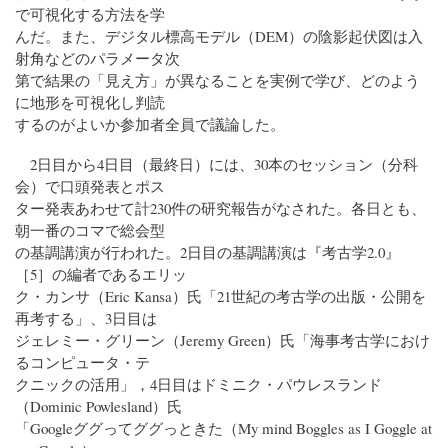
で可視化する方法を学
んだ。また、デジタル標高モデル（DEM）の陰影起伏図は入
射角などのパラメータ次
第で結果の「見え方」が異なることを実例で学び、どのよう
に地形を可視化し判読
するのがよいか参加者全員で議論した。
2日目から4日目（最終日）には、30本のセッション（分科
会）で口頭発表とポス
ター発表あわせて計230件の研究報告がなされた。各日とも、
朝一番のコマで総会型
の基調講演が行われた。2日目の基調講演は『考古学2.0』
［5］の編者であるエリッ
ク・カンサ（Eric Kansa）氏「21世紀の考古学の出版・公開を
再考する」、3日目は
ジェレミー・グリーン（Jeremy Green）氏「海事考古学におけ
るコンピュータ・テ
クニックの活用」，4日目はドミニク・パウレスランド
（Dominic Powlesland）氏
「Googleググってググっときた（My mind Boggles as I Goggle at