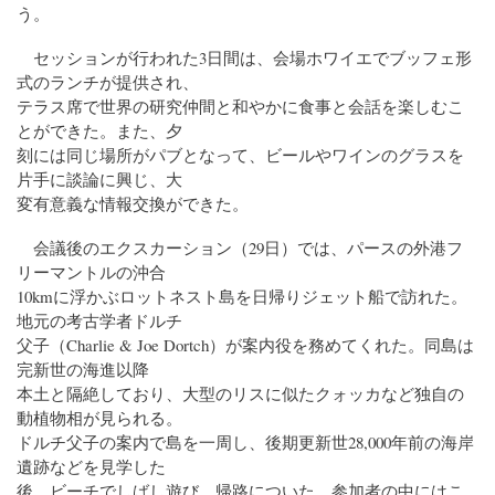
う。
セッションが行われた3日間は、会場ホワイエでブッフェ形
式のランチが提供され、
テラス席で世界の研究仲間と和やかに食事と会話を楽しむこ
とができた。また、夕
刻には同じ場所がパブとなって、ビールやワインのグラスを
片手に談論に興じ、大
変有意義な情報交換ができた。
会議後のエクスカーション（29日）では、パースの外港フ
リーマントルの沖合
10kmに浮かぶロットネスト島を日帰りジェット船で訪れた。
地元の考古学者ドルチ
父子（Charlie & Joe Dortch）が案内役を務めてくれた。同島は
完新世の海進以降
本土と隔絶しており、大型のリスに似たクォッカなど独自の
動植物相が見られる。
ドルチ父子の案内で島を一周し、後期更新世28,000年前の海岸
遺跡などを見学した
後、ビーチでしばし遊び、帰路についた。参加者の中にはこ