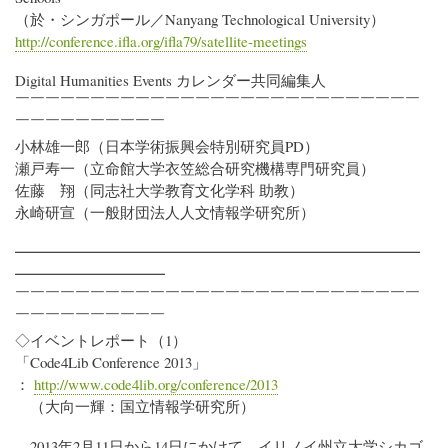
（於・シンガポール／Nanyang Technological University）
http://conference.ifla.org/ifla79/satellite-meetings
Digital Humanities Events カレンダー共同編集人
￣￣￣￣￣￣￣￣￣￣￣￣￣￣￣￣￣￣￣￣￣￣￣￣￣￣￣
￣￣￣￣￣￣￣￣￣￣
小林雄一郎（日本学術振興会特別研究員PD）
瀬戸寿一（立命館大学衣笠総合研究機構専門研究員）
佐藤 翔（同志社大学教育文化学科 助教）
永崎研宣（一般財団法人人文情報学研究所）
━━━━━━━━━━━━━━━━━━━━━━━━━━━
━━━━━━━━━━
￣￣￣￣￣￣￣￣￣￣￣￣￣￣￣￣￣￣￣￣￣￣￣￣￣￣￣
￣￣￣￣￣￣￣￣￣￣
◇イベントレポート（1）
「Code4Lib Conference 2013」
：
http://www.code4lib.org/conference/2013
（大向一輝：国立情報学研究所）
2013年2月11日から14日にかけて、イリノイ州立大学シカゴ