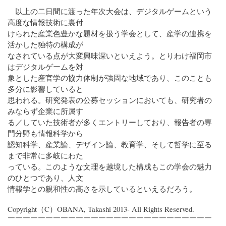
以上の二日間に渡った年次大会は、デジタルゲームという
高度な情報技術に裏付
けられた産業色豊かな題材を扱う学会として、産学の連携を
活かした独特の構成が
なされている点が大変興味深いといえよう。とりわけ福岡市
はデジタルゲームを対
象とした産官学の協力体制が強固な地域であり、このことも
多分に影響していると
思われる。研究発表の公募セッションにおいても、研究者の
みならず企業に所属す
る／していた技術者が多くエントリーしており、報告者の専
門分野も情報科学から
認知科学、産業論、デザイン論、教育学、そして哲学に至る
まで非常に多岐にわた
っている。このような文理を越境した構成もこの学会の魅力
のひとつであり、人文
情報学との親和性の高さを示しているといえるだろう。
Copyright（C）OBANA, Takashi 2013- All Rights Reserved.
￣￣￣￣￣￣￣￣￣￣￣￣￣￣￣￣￣￣￣￣￣￣￣￣￣￣￣