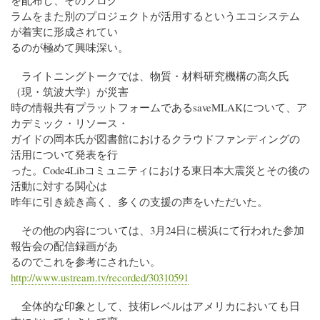
を配布し、そのプログ
ラムをまた別のプロジェクトが活用するというエコシステム
が着実に形成されてい
るのが極めて興味深い。
ライトニングトークでは、物質・材料研究機構の高久氏
（現・筑波大学）が災害
時の情報共有プラットフォームであるsaveMLAKについて、ア
カデミック・リソース・
ガイドの岡本氏が図書館におけるクラウドファンディングの
活用について発表を行
った。Code4Libコミュニティにおける東日本大震災とその後の
活動に対する関心は
昨年に引き続き高く、多くの支援の声をいただいた。
その他の内容については、3月24日に横浜にて行われた参加
報告会の配信録画があ
るのでこれを参考にされたい。
http://www.ustream.tv/recorded/30310591
全体的な印象として、技術レベルはアメリカにおいても日