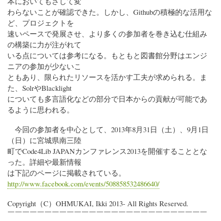
本においてもさして変
わらないことが確認できた。しかし、Githubの積極的な活用な
ど、プロジェクトを
速いペースで発展させ、より多くの参加者を巻き込む仕組み
の構築に力が注がれて
いる点については参考になる。もともと図書館分野はエンジ
ニアの参加が少ないこ
ともあり、限られたリソースを活かす工夫が求められる。ま
た、SolrやBlacklight
についても多言語化などの部分で日本からの貢献が可能であ
るように思われる。
今回の参加者を中心として、2013年8月31日（土）、9月1日
（日）に宮城県南三陸
町でCode4Lib JAPANカンファレンス2013を開催することとな
った。詳細や最新情報
は下記のページに掲載されている。
http://www.facebook.com/events/508858532486640/
Copyright（C）OHMUKAI, Ikki 2013- All Rights Reserved.
￣￣￣￣￣￣￣￣￣￣￣￣￣￣￣￣￣￣￣￣￣￣￣￣￣￣￣