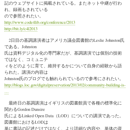
記のウェブサイトに掲載されている。またネット中継が行わ
れ、録画もされている
ので参照されたい。
http://www.code4lib.org/conference/2013
http://bit.ly/c4l2013
2日目の基調講演者はアメリカ議会図書館のLeslie Johnston氏
である。Johnston
氏は資料デジタル化の専門家だが、基調講演では個別の技術
ではなく、コミュニテ
ィをどのように育て、維持するかについて自身の経験から語
られた。講演の内容は
Johnston氏のブログでも触れられているので参考にされたい。
http://blogs.loc.gov/digitalpreservation/2013/02/community-building-is-
…
最終日の基調講演はイギリスの図書館員で各種の標準化に
関わるGordon Dunsire
氏によるLinked Open Data（LOD）についての講演であった。
図書館におけるLODは
単に書誌の記述だけではなく、より詳細な内容や、単体の資