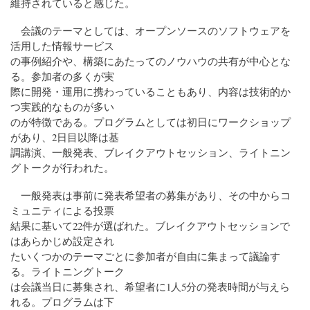
維持されていると感じた。
会議のテーマとしては、オープンソースのソフトウェアを
活用した情報サービス
の事例紹介や、構築にあたってのノウハウの共有が中心とな
る。参加者の多くが実
際に開発・運用に携わっていることもあり、内容は技術的か
つ実践的なものが多い
のが特徴である。プログラムとしては初日にワークショップ
があり、2日目以降は基
調講演、一般発表、ブレイクアウトセッション、ライトニン
グトークが行われた。
一般発表は事前に発表希望者の募集があり、その中からコ
ミュニティによる投票
結果に基いて22件が選ばれた。ブレイクアウトセッションで
はあらかじめ設定され
たいくつかのテーマごとに参加者が自由に集まって議論す
る。ライトニングトーク
は会議当日に募集され、希望者に1人5分の発表時間が与えら
れる。プログラムは下