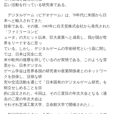
広い活動を行っている研究者である。
デジタルゲーム（ビデオゲーム）は、70年代に米国から日
本へと輸入されてきた
技術である。その後、1983年に任天堂株式会社から発売された
「ファミリーコンピ
ュータ」の大ヒット以来、巨大産業へと成長し、我が国が世
界をリードするに至っ
ている。しかし、デジタルゲームの学術研究という面に関し
ては、日本は完全に北
米や欧州の後塵を拝しているのが実情である。このような背
景から、日本デジタル
ゲーム学会は世界各国の研究者や産業関係者とのネットワー
クを担保し、活発な研
究や交流活動を通じて「日本固有のデジタルゲーム研究」を
樹立せしめることを目
的に設立された。今回は、その三度目の年次大会となる（過
去の二度の年次大会は
それぞれ芝浦工業大学、立命館大学で開催された）。