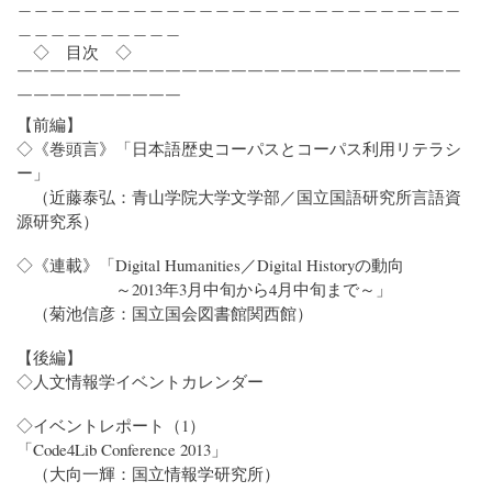
＿＿＿＿＿＿＿＿＿＿＿＿＿＿＿＿＿＿＿＿＿＿＿＿＿＿＿
＿＿＿＿＿＿＿＿＿＿
◇ 目次 ◇
￣￣￣￣￣￣￣￣￣￣￣￣￣￣￣￣￣￣￣￣￣￣￣￣￣￣￣
￣￣￣￣￣￣￣￣￣￣
【前編】
◇《巻頭言》「日本語歴史コーパスとコーパス利用リテラシ
ー」
（近藤泰弘：青山学院大学文学部／国立国語研究所言語資
源研究系）
◇《連載》「Digital Humanities／Digital Historyの動向
～2013年3月中旬から4月中旬まで～」
（菊池信彦：国立国会図書館関西館）
【後編】
◇人文情報学イベントカレンダー
◇イベントレポート（1）
「Code4Lib Conference 2013」
（大向一輝：国立情報学研究所）