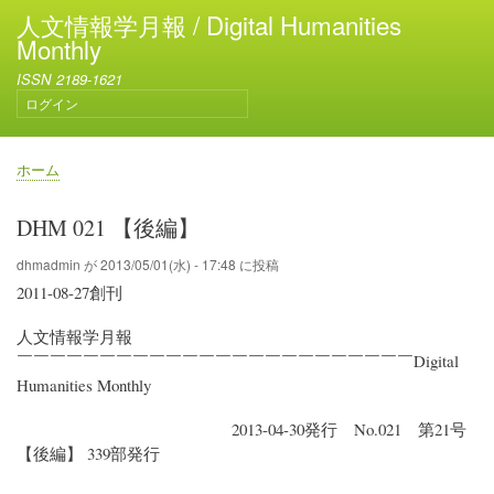
メ
人文情報学月報 / Digital Humanities
イ
Monthly
ン
ISSN 2189-1621
コ
ログイン
ン
ユ
テ
ー
ン
ザ
ホーム
ー
ツ
パ
ア
に
ン
DHM 021 【後編】
カ
移
く
ウ
動
ず
dhmadmin
が
2013/05/01(水) - 17:48
に投稿
ン
2011-08-27創刊
ト
メ
人文情報学月報
ニ
ュ
￣￣￣￣￣￣￣￣￣￣￣￣￣￣￣￣￣￣￣￣￣￣￣￣Digital
ー
Humanities Monthly
2013-04-30発行 No.021 第21号
【後編】 339部発行