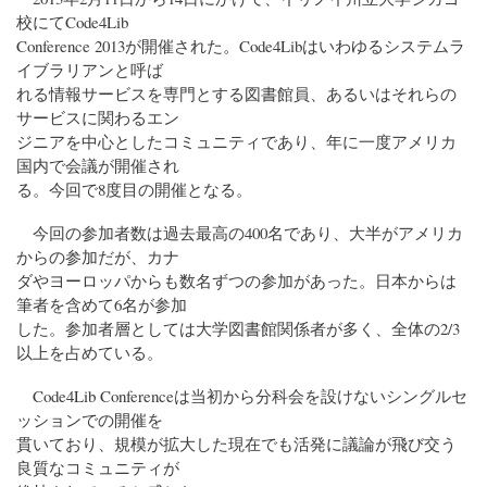
校にてCode4Lib
Conference 2013が開催された。Code4Libはいわゆるシステムラ
イブラリアンと呼ば
れる情報サービスを専門とする図書館員、あるいはそれらの
サービスに関わるエン
ジニアを中心としたコミュニティであり、年に一度アメリカ
国内で会議が開催され
る。今回で8度目の開催となる。
今回の参加者数は過去最高の400名であり、大半がアメリカ
からの参加だが、カナ
ダやヨーロッパからも数名ずつの参加があった。日本からは
筆者を含めて6名が参加
した。参加者層としては大学図書館関係者が多く、全体の2/3
以上を占めている。
Code4Lib Conferenceは当初から分科会を設けないシングルセ
ッションでの開催を
貫いており、規模が拡大した現在でも活発に議論が飛び交う
良質なコミュニティが