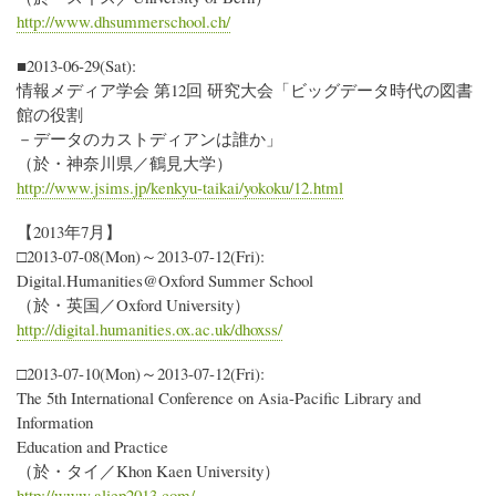
http://www.dhsummerschool.ch/
■2013-06-29(Sat):
情報メディア学会 第12回 研究大会「ビッグデータ時代の図書
館の役割
－データのカストディアンは誰か」
（於・神奈川県／鶴見大学）
http://www.jsims.jp/kenkyu-taikai/yokoku/12.html
【2013年7月】
□2013-07-08(Mon)～2013-07-12(Fri):
Digital.Humanities@Oxford Summer School
（於・英国／Oxford University）
http://digital.humanities.ox.ac.uk/dhoxss/
□2013-07-10(Mon)～2013-07-12(Fri):
The 5th International Conference on Asia-Pacific Library and
Information
Education and Practice
（於・タイ／Khon Kaen University）
http://www.aliep2013.com/