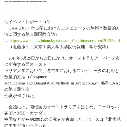
￣￣￣￣￣￣￣￣￣￣
￣￣￣￣￣￣￣￣￣￣￣￣￣￣￣￣￣￣￣￣￣￣￣￣￣￣￣
￣￣￣￣￣￣￣￣￣￣
◇イベントレポート（3）
「CAA 2013：考古学におけるコンピュータの利用と数量的方
法に関する第41回国際会議」
：
http://www.kanji.zinbun.kyoto-u.ac.jp/seminars/oricom/2013.html
（近藤康久：東京工業大学大学院情報理工学研究科）
2013年3月25日から28日にかけ、オーストラリア・パース市
に所在する西オースト
ラリア大学において、考古学におけるコンピュータの利用と
数量的方法（Computer
Applications and Quantitative Methods in Archaeology；略称CAA）
の第41回年次
会議が催された。
会議には、開催国のオーストラリアをはじめ、ヨーロッパ
各国と米国・カナダ・
中国などから約280名の研究者が参加した。パースは「北半球
の主要都市から最も距