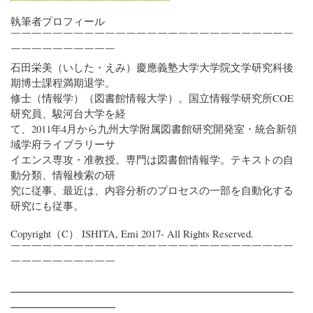
執筆者プロフィール
￣￣￣￣￣￣￣￣￣￣￣￣￣￣￣￣￣￣￣￣￣￣￣￣￣￣￣
￣￣￣￣￣￣￣￣￣￣
石田栄美（いした・えみ）慶應義塾大学大学院文学研究科後
期博士課程満期退学。
修士（情報学）（図書館情報大学）。国立情報学研究所COE
研究員、駿河台大学を経
て、2011年4月から九州大学附属図書館研究開発室・統合新領
域学府ライブラリーサ
イエンス専攻・准教授。専門は図書館情報学。テキストの自
動分類、情報検索の研
究に従事。最近は、内容分析のプロセスの一部を自動化する
研究にも従事。
Copyright（C） ISHITA, Emi 2017- All Rights Reserved.
￣￣￣￣￣￣￣￣￣￣￣￣￣￣￣￣￣￣￣￣￣￣￣￣￣￣￣
￣￣￣￣￣￣￣￣￣￣
━━━━━━━━━━━━━━━━━━━━━━━━━━━
━━━━━━━━━━