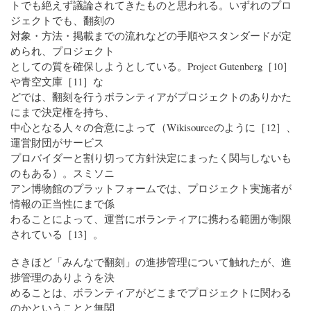
トでも絶えず議論されてきたものと思われる。いずれのプロ
ジェクトでも、翻刻の
対象・方法・掲載までの流れなどの手順やスタンダードが定
められ、プロジェクト
としての質を確保しようとしている。Project Gutenberg［10］
や青空文庫［11］な
どでは、翻刻を行うボランティアがプロジェクトのありかた
にまで決定権を持ち、
中心となる人々の合意によって（Wikisourceのように［12］、
運営財団がサービス
プロバイダーと割り切って方針決定にまったく関与しないも
のもある）。スミソニ
アン博物館のプラットフォームでは、プロジェクト実施者が
情報の正当性にまで係
わることによって、運営にボランティアに携わる範囲が制限
されている［13］。
さきほど「みんなで翻刻」の進捗管理について触れたが、進
捗管理のありようを決
めることは、ボランティアがどこまでプロジェクトに関わる
のかということと無関