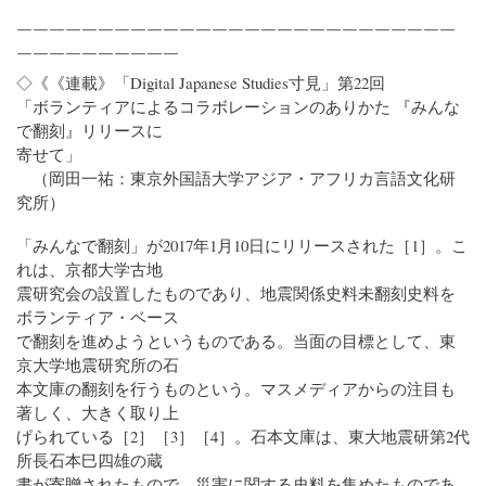
￣￣￣￣￣￣￣￣￣￣￣￣￣￣￣￣￣￣￣￣￣￣￣￣￣￣￣
￣￣￣￣￣￣￣￣￣￣
◇《《連載》「Digital Japanese Studies寸見」第22回
「ボランティアによるコラボレーションのありかた 『みんな
で翻刻』リリースに
寄せて」
（岡田一祐：東京外国語大学アジア・アフリカ言語文化研
究所）
「みんなで翻刻」が2017年1月10日にリリースされた［1］。こ
れは、京都大学古地
震研究会の設置したものであり、地震関係史料未翻刻史料を
ボランティア・ベース
で翻刻を進めようというものである。当面の目標として、東
京大学地震研究所の石
本文庫の翻刻を行うものという。マスメディアからの注目も
著しく、大きく取り上
げられている［2］［3］［4］。石本文庫は、東大地震研第2代
所長石本巳四雄の蔵
書が寄贈されたもので、災害に関する史料を集めたものであ