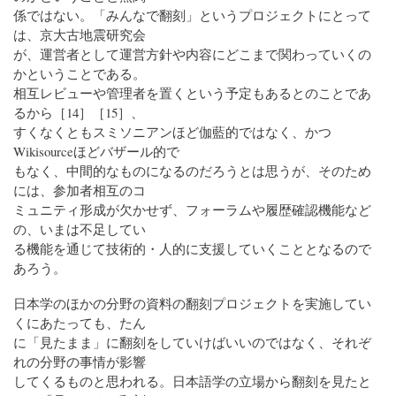
係ではない。「みんなで翻刻」というプロジェクトにとって
は、京大古地震研究会
が、運営者として運営方針や内容にどこまで関わっていくの
かということである。
相互レビューや管理者を置くという予定もあるとのことであ
るから［14］［15］、
すくなくともスミソニアンほど伽藍的ではなく、かつ
Wikisourceほどバザール的で
もなく、中間的なものになるのだろうとは思うが、そのため
には、参加者相互のコ
ミュニティ形成が欠かせず、フォーラムや履歴確認機能など
の、いまは不足してい
る機能を通じて技術的・人的に支援していくこととなるので
あろう。
日本学のほかの分野の資料の翻刻プロジェクトを実施してい
くにあたっても、たん
に「見たまま」に翻刻をしていけばいいのではなく、それぞ
れの分野の事情が影響
してくるものと思われる。日本語学の立場から翻刻を見たと