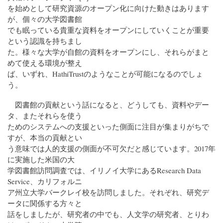
を始めとして研究資源のオープン化に向けた動きはあります
が、個々の大学図書館
でも眠っている貴重な資料をオープンにしていくことが重要
という認識を持ちまし
た。様々な大学が自館の資料をオープンにし、それらがまと
めて使える環境が整え
ば、いずれ、HathiTrustのようなことが可能になるのでしょ
う。
図書館の貢献という話になると、どうしても、資料やデー
タ、またそれらを使う
ためのシステムへの支援といった側面に注目が集まりがちで
すが、本当の貢献とい
う意味では人的支援の側面が不可欠だと感じています。2017年
に実施した米国の大
学図書館訪問調査では、イリノイ大学にあるResearch Data
Service、カリフォルニ
ア州立大学バークレイ校を訪問しました。それぞれ、研究デ
ータに関係する方々と
話をしましたが、研究者の中でも、人文学の研究者、とりわ