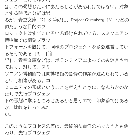
ば、この発想じたいにあたらしさがあるわけではない。対象
とする時代と分野は異
るが、青空文庫［7］を筆頭に、Project Gutenberg［8］などの
似たような目的のプ
ロジェクトはすでにいろいろ続けられている。スミソニアン
博物館では翻刻プラッ
トフォームを設けて、同様のプロジェクトを多数運営してい
るそうである［9］［追
記］。青空文庫などは、ボランティアによってのみ運営され
ており、対して、スミ
ソニアン博物館では同博物館の監修の作業が進められている
という相違がある。コ
ミュニティの形成ということを考えたときに、なんらかのか
たちで先行プロジェク
トの形態に学ぶところはあるかと思うので、印象論ではある
が、比較を行ってみた
い。
このようなプロセスの差は、最終的な責任のありようとも係
わり、先行プロジェク