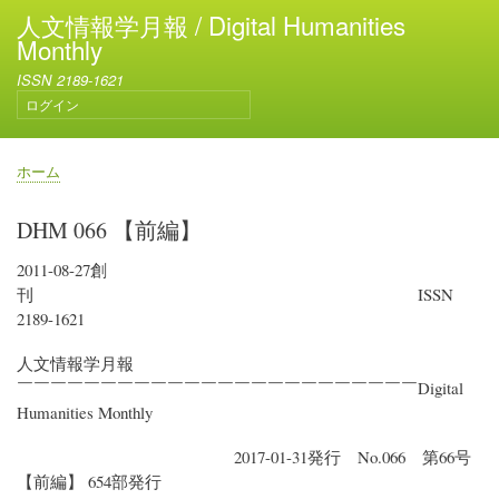
メ
人文情報学月報 / Digital Humanities
イ
Monthly
ン
ISSN 2189-1621
コ
ログイン
ン
ユ
テ
ー
ン
ザ
ホーム
ー
ツ
パ
ア
に
ン
DHM 066 【前編】
カ
移
く
ウ
動
ず
2011-08-27創
ン
刊 ISSN
ト
メ
2189-1621
ニ
ュ
人文情報学月報
ー
￣￣￣￣￣￣￣￣￣￣￣￣￣￣￣￣￣￣￣￣￣￣￣￣Digital
Humanities Monthly
2017-01-31発行 No.066 第66号
【前編】 654部発行