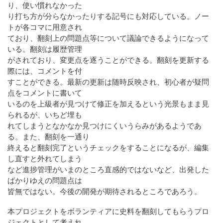
り、使い慣れなかった
り打ち方が分らなかったりする記号にも対応している。ノー
トが各コマに用意され
ており、翻刻上の問題点等について議論できるようになって
いる。翻刻は履歴管理
がされており、変更点を逐うことができる。翻刻を更新する
際には、コメントを付
すことができる。最新の更新は随時反映され、初心者が疑問
点をコメントに書いて
いるのを上級者が見つけて修正を加えるという光景もまま見
られるが、いちど埋も
れてしまうとなかなか見つけにくいうらみがあるようであ
る。また、翻刻を一通り
終えると翻刻完了というチェックをすることになるが、編集
し直すと外れてしまう
など進捗管理がいまのところ直感的ではないなど、出発した
ばかりゆえの問題点は
皆無ではない。今後の開発が期待されるところであろう。
本プロジェクトをボランティアに史料を翻刻してもらうプロ
ジェクトとして考えれ