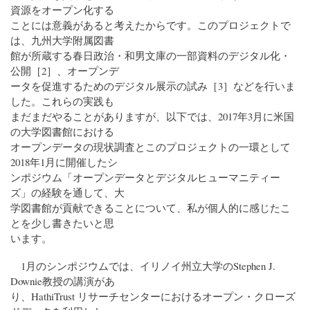
資源をオープン化する
ことには意義があると考えたからです。このプロジェクトで
は、九州大学附属図書
館が所蔵する春日政治・和男文庫の一部資料のデジタル化・
公開［2］、オープンデ
ータを促進するためのデジタル展示の試み［3］などを行いま
した。これらの実践も
まだまだやることがありますが、以下では、2017年3月に米国
の大学図書館における
オープンデータの現状調査とこのプロジェクトの一環として
2018年1月に開催したシ
ンポジウム「オープンデータとデジタルヒューマニティー
ズ」の経験を通して、大
学図書館が貢献できることについて、私が個人的に感じたこ
とを少し書きたいと思
います。
1月のシンポジウムでは、イリノイ州立大学のStephen J.
Downie教授の講演があ
り、HathiTrust リサーチセンターにおけるオープン・クローズ