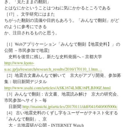
き、「見たままの翻刻」
とはなにかということはつねに気にかかるところである
［17］。文学研究にはまた
ちがった翻刻の流儀や目的もあろう。「みんなで翻刻」がど
のように参考にできる
か、注目されるものと思う。
［1］Webアプリケーション「みんなで翻刻【地震史料】」の
公開 －市民参加で地震]
史料を後世に残し、新たな史料発掘へ－京都大学
http://www.kyoto-
u.ac.jp/ja/research/research_results/2016/170110_1.htm…
［2］地震古文書みんなで解いて 京大がアプリ開発、参加募
集：朝日新聞デジタル
http://www.asahi.com/articles/ASK1674LMK16PLBJ00Z.html
［3］みんなで翻刻：古文書、地震読み解け 京大の研究会、
市民参加へサイト－毎
日新聞
http://mainichi.jp/articles/20170111/ddf/041/040/005000c
［4］ 古い地震史料のくずし字をユーザーがテキスト化する
「みんなで翻刻」、京
大・古地震研が公開－INTERNET Watch