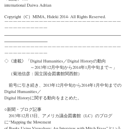
international Daiwa Adrian
Copyright（C）MIMA, Hideki 2014- All Rights Reserved.
￣￣￣￣￣￣￣￣￣￣￣￣￣￣￣￣￣￣￣￣￣￣￣￣￣￣￣
￣￣￣￣￣￣￣￣￣￣
━━━━━━━━━━━━━━━━━━━━━━━━━━━
━━━━━━━━━━
￣￣￣￣￣￣￣￣￣￣￣￣￣￣￣￣￣￣￣￣￣￣￣￣￣￣￣
￣￣￣￣￣￣￣￣￣￣
◇《連載》「Digital Humanities／Digital Historyの動向
～2013年12月中旬から2014年1月中旬まで～」
（菊池信彦：国立国会図書館関西館）
前号に引き続き、2013年12月中旬から2014年1月中旬までの
Digital Humanities／
Digital Historyに関する動向をまとめた。
○新聞・ブログ記事
2013年12月13日、アメリカ議会図書館（LC）のブログ
に“Mapping the Movement
of Books Using Viewshare: An Interview with Mitch Fraas”という