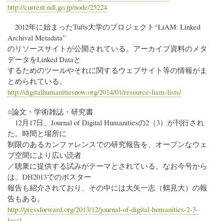
http://current.ndl.go.jp/node/25224
2012年に始まったTufts大学のプロジェクト“LiAM: Linked
Archival Metadata”
のリソースサイトが公開されている。アーカイブ資料のメタ
データをLinked Dataと
するためのツールやそれに関するウェブサイト等の情報がま
とめられている。
http://digitalhumanitiesnow.org/2014/01/resource-liam-lists/
○論文・学術雑誌・研究書
12月17日、Journal of Digital Humanitiesの2（3）が刊行され
た。時間と場所に
制限のあるカンファレンスでの研究報告を、オープンなウェ
ブ空間により広い読者
／聴衆に提供する試みがテーマとされている。なお今号から
は、DH2013でのポスター
報告も紹介されており、その中には大矢一志（鶴見大）の報
告もある。
http://pressforward.org/2013/12/journal-of-digital-humanities-2-3-
local…