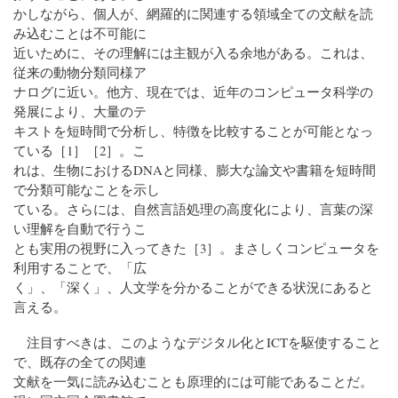
かしながら、個人が、網羅的に関連する領域全ての文献を読
み込むことは不可能に
近いために、その理解には主観が入る余地がある。これは、
従来の動物分類同様ア
ナログに近い。他方、現在では、近年のコンピュータ科学の
発展により、大量のテ
キストを短時間で分析し、特徴を比較することが可能となっ
ている［1］［2］。こ
れは、生物におけるDNAと同様、膨大な論文や書籍を短時間
で分類可能なことを示し
ている。さらには、自然言語処理の高度化により、言葉の深
い理解を自動で行うこ
とも実用の視野に入ってきた［3］。まさしくコンピュータを
利用することで、「広
く」、「深く」、人文学を分かることができる状況にあると
言える。
注目すべきは、このようなデジタル化とICTを駆使すること
で、既存の全ての関連
文献を一気に読み込むことも原理的には可能であることだ。