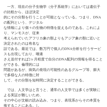
一方、現在の分子生物学（分子系統学）においては遺伝子
の比較から、ほぼ決定
的にその分類を行うことが可能となっている。つまり、DNA
の配列という、デジタル
な情報により個々の生物の特徴を捉えるのである。これによ
り、マンモスが、従来
考えられていたアフリカ象の類よりもアジア象の類に近いと
決定されたのは有名な
話である。最近では、数万円で個人のDNA分析を行うサービ
スも出現しており、唾液
さえ送付すれば2ヶ月程度で自分のDNA配列の情報を得ること
ができる。倫理的には
問題があるが、病気の発現の可能性のあるグループ等、膨大
で多様な人の特徴に対
して、その分類を短時間に決定することができる。
では、人文学はと言うと、通常の人文学では多くが実験に
よる実証が難しいため、
その中心が文献の読み込み、つまり、表現系からその本質を
推することにある。し