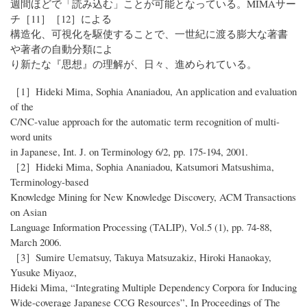
週間ほどで「読み込む」ことが可能となっている。MIMAサー
チ［11］［12］による
構造化、可視化を駆使することで、一世紀に渡る膨大な著書
や著者の自動分類によ
り新たな『思想』の理解が、日々、進められている。
［1］Hideki Mima, Sophia Ananiadou, An application and evaluation
of the
C/NC-value approach for the automatic term recognition of multi-
word units
in Japanese, Int. J. on Terminology 6/2, pp. 175-194, 2001.
［2］Hideki Mima, Sophia Ananiadou, Katsumori Matsushima,
Terminology-based
Knowledge Mining for New Knowledge Discovery, ACM Transactions
on Asian
Language Information Processing (TALIP), Vol.5 (1), pp. 74-88,
March 2006.
［3］Sumire Uematsuy, Takuya Matsuzakiz, Hiroki Hanaokay,
Yusuke Miyaoz,
Hideki Mima, “Integrating Multiple Dependency Corpora for Inducing
Wide-coverage Japanese CCG Resources”, In Proceedings of The