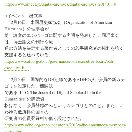
http://www.ameet.jp/digital-archives/digital-archives_20140114/
○イベント・出来事
12月16日、米国歴史家協会（Organization of American
Historians）の理事会が
博士論文のエンバーゴに関する声明を発表した。同理事会
は、博士論文の刊行や流
通の方法を決定する著作者としての若手研究者の権利を強く
支援すると述べている。
http://www.oah.org/about/governance/oah-executive-board/oah-
executive-b…
12月20日、国際的なDH組織であるADHOが、会員の新カテ
ゴリを設定した。機関誌
である“LLC: The Journal of Digital Scholarship in the
Humanities”の購読資
格はなく、会員登録のみというカテゴリとのこと。また、い
わゆる低所得の国々の
研究者の会員登録料が低く設定された。
http://www.adho.org/announcements/2013/adho-announces-members-
only-rates