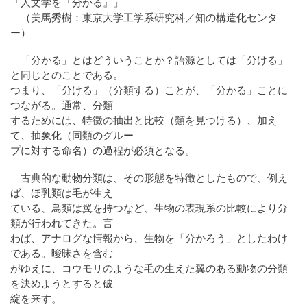
「人文学を『分かる』」
（美馬秀樹：東京大学工学系研究科／知の構造化センタ
ー）
「分かる」とはどういうことか？語源としては「分ける」
と同じとのことである。
つまり、「分ける」（分類する）ことが、「分かる」ことに
つながる。通常、分類
するためには、特徴の抽出と比較（類を見つける）、加え
て、抽象化（同類のグルー
プに対する命名）の過程が必須となる。
古典的な動物分類は、その形態を特徴としたもので、例え
ば、ほ乳類は毛が生え
ている、鳥類は翼を持つなど、生物の表現系の比較により分
類が行われてきた。言
わば、アナログな情報から、生物を「分かろう」としたわけ
である。曖昧さを含む
がゆえに、コウモリのような毛の生えた翼のある動物の分類
を決めようとすると破
綻を来す。