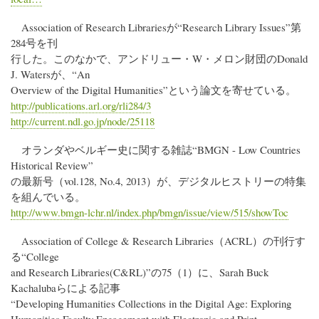
Association of Research Librariesが“Research Library Issues”第
284号を刊
行した。このなかで、アンドリュー・W・メロン財団のDonald
J. Watersが、“An
Overview of the Digital Humanities”という論文を寄せている。
http://publications.arl.org/rli284/3
http://current.ndl.go.jp/node/25118
オランダやベルギー史に関する雑誌“BMGN - Low Countries
Historical Review”
の最新号（vol.128, No.4, 2013）が、デジタルヒストリーの特集
を組んでいる。
http://www.bmgn-lchr.nl/index.php/bmgn/issue/view/515/showToc
Association of College & Research Libraries（ACRL）の刊行す
る“College
and Research Libraries(C&RL)”の75（1）に、Sarah Buck
Kachalubaらによる記事
“Developing Humanities Collections in the Digital Age: Exploring