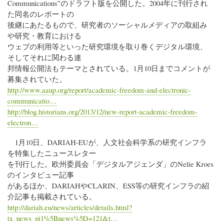
Communications”のドラフト版を公開した。2004年に刊行され
た同名のレポートの
後継にあたるもので、研究者のソーシャルメディアの取組み
や研究・教育における
ウェブの利用等といった研究環境を取り巻くデジタル環境、
そしてそれに関わる連
邦情報公開法もテーマとされている。1月10日までコメントが
募集されていた。
http://www.aaup.org/report/academic-freedom-and-electronic-
communicatio…
http://blog.historians.org/2013/12/new-report-academic-freedom-
electron…
1月10日、DARIAH-EUが、人文社会科学系の研究インフラ
を特集したニュースレター
を刊行した。欧州委員会「デジタルアジェンダ」のNelie Kroes
のインタビュー記事
があるほか、DARIAHやCLARIN、ESS等の研究インフラの紹
介記事も掲載されている。
http://dariah.eu/news/articles/details.html?
tx_news_pi1%5Bnews%5D=121&t…