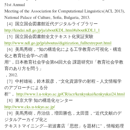
51st Annual
Meeting of the Association for Computational Linguistics(ACL 2013),
National Palace of Culture, Sofia, Bulgaria, 2013.
［4］国立国会図書館近代デジタルライブラリー
http://kindai.ndl.go.jp/ja/aboutKDL.html#aboutKDL1_1
［5］国立国会図書館全文テキスト化実証実験
http://www.ndl.go.jp/jp/aboutus/digitization_fulltextreport.html
［6］美馬秀樹，“知の構造化による工学教育の可視化・構造
化と教育社会学への適
用”，日本教育社会学会第64回大会 課題研究II「教育社会学教
育のあり方を問う」
，2012.
［7］中村雄祐，鈴木親彦，“文化資源学の射程－人文情報学
のアプローチによる分
析”，
http://www.l.u-tokyo.ac.jp/CR/acr/kenkyukai/kenkyukai24.html
［8］東京大学 知の構造化センター
http://www.cks.u-tokyo.ac.jp/
［9］美馬秀樹，丹治信，増田勝也，太田晋，“近代文献のデ
ジタルアーカイブ化と
テキストマイニング―岩波書店「思想」を題材に”，情報処理