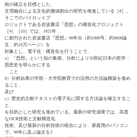
術の確立を目標とした、
文理融合による文化的価値創出の研究を推進している［8］。
そこでのパイロットプ
ロジェクトである岩波書店『思想』の構造化プロジェクト
［9］［10］では、1921年
に創刊された岩波書店『思想』90年分（約1000号、約8600論
文、約16万ページ）を
対象とし、電子化・構造化を行うことで、
a）『思想』という知の集積、分析により20世紀日本の哲学・
思想史を明らかにする
こと
b）分析結果の学部・大学院教育での活用の方法論構築を進め
ること、
及び
c）歴史的文献テキストの電子化に関する方法論を確立するこ
と、
を目的とした研究を進めている。最新の研究成果では、高度
なOCR技術と文献構造化
技術、及び最新の分析技術の統合により、家庭用のパソコン
で、90年に及ぶ論文を2