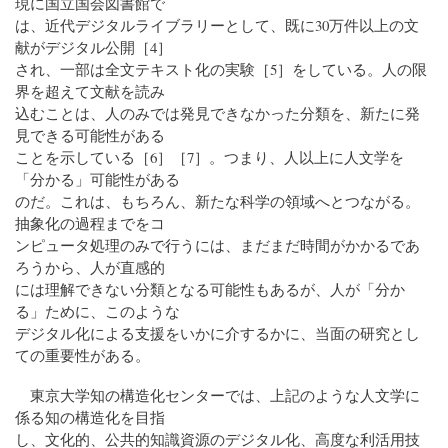
現に国立国会図書館で
は、近代デジタルライブラリーとして、既に30万件以上の文
献がデジタル公開［4］
され、一部は全文テキスト化の実験［5］をしている。人の限
界を超えて文献を読み
込むことは、人のみでは発見できなかった分類を、新たに発
見できる可能性がある
ことを示している［6］［7］。つまり、人以上に人文学を
「分かる」可能性がある
のだ。これは、もちろん、新たな科学の領域へとつながる。
抽象化の過程までをコ
ンピュータ処理のみで行うには、まだまだ時間がかかるであ
ろうから、人が直感的
には理解できない分類となる可能性もあるが、人が「分か
る」ために、このような
デジタル化による支援をいかに介するかに、当面の研究とし
ての重要性がある。
東京大学知の構造化センターでは、上記のような人文学に
係る知の構造化を目指
し、文化的、公共的知識資源のデジタル化、高度な利活用技