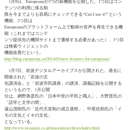
1月8日、Europeanaが3つの新機能を公開した。1つ目はコン
テンツの利用に係る制
限を今までよりも容易にチェックできる“Can I use it?”という
機能、2つ目は
Europeanaのプラットフォーム上で動画や音声を再生できる機
能（これまではコンテ
ンツ提供先の機関サイトまで遷移する必要があった）、3つ目
は検索ウィジェットの
機能改善だという。
http://blog.europeana.eu/2014/01/new-features-for-europeana/
1月7日、岩波デジタルアーカイブスが公開された。過去に
開催された「岩波の文
化講演会」と「岩波市民講座」の講演、講義記録を公開する
というもので、1月公開
分は、網野善彦氏の「日本中世の平民と職人」、大野晋氏の
「語学と文学の間」、
遠山茂樹氏の「近代天皇制の成立過程」、中尾佐助氏の「イ
モの文化とイネの文化」
となっている。
http://www.iwanami.co.jp/museum/archives/index.html