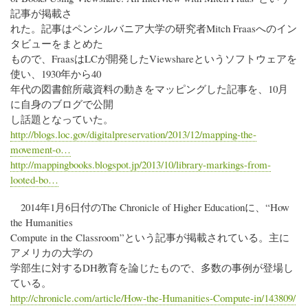
記事が掲載さ
れた。記事はペンシルバニア大学の研究者Mitch Fraasへのイン
タビューをまとめた
もので、FraasはLCが開発したViewshareというソフトウェアを
使い、1930年から40
年代の図書館所蔵資料の動きをマッピングした記事を、10月
に自身のブログで公開
し話題となっていた。
http://blogs.loc.gov/digitalpreservation/2013/12/mapping-the-
movement-o…
http://mappingbooks.blogspot.jp/2013/10/library-markings-from-
looted-bo…
2014年1月6日付のThe Chronicle of Higher Educationに、“How
the Humanities
Compute in the Classroom”という記事が掲載されている。主に
アメリカの大学の
学部生に対するDH教育を論じたもので、多数の事例が登場し
ている。
http://chronicle.com/article/How-the-Humanities-Compute-in/143809/