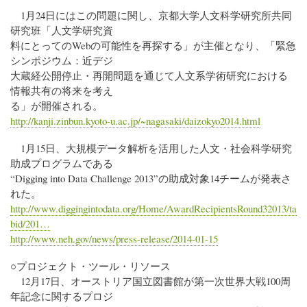
1月24日にはこの問題に関し、京都大学人文科学研究所共同
研究班「人文学研究資
料にとってのWebの可能性を再探する」が主催となり、「緊急
シンポジウム：近デジ
大蔵経公開停止・再開問題を通じて人文系学術研究における
情報共有の将来を考え
る」が開催される。
http://kanji.zinbun.kyoto-u.ac.jp/~nagasaki/daizokyo2014.html
1月15日、大規模データ解析を活用した人文・社会科学研究
助成プログラムである
“Digging into Data Challenge 2013”の助成対象14チームが発表さ
れた。
http://www.diggingintodata.org/Home/AwardRecipientsRound32013/ta
bid/201…
http://www.neh.gov/news/press-release/2014-01-15
○プロジェクト・ツール・リソース
12月17日、オーストリア国立図書館が第一次世界大戦100周
年記念に関するプロジ