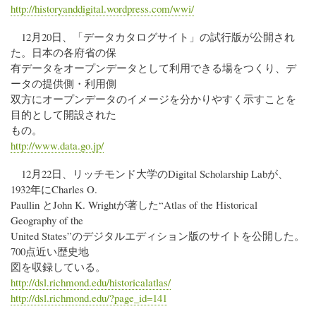
http://historyanddigital.wordpress.com/wwi/
12月20日、「データカタログサイト」の試行版が公開され
た。日本の各府省の保
有データをオープンデータとして利用できる場をつくり、デ
ータの提供側・利用側
双方にオープンデータのイメージを分かりやすく示すことを
目的として開設された
もの。
http://www.data.go.jp/
12月22日、リッチモンド大学のDigital Scholarship Labが、
1932年にCharles O.
Paullin とJohn K. Wrightが著した“Atlas of the Historical
Geography of the
United States”のデジタルエディション版のサイトを公開した。
700点近い歴史地
図を収録している。
http://dsl.richmond.edu/historicalatlas/
http://dsl.richmond.edu/?page_id=141