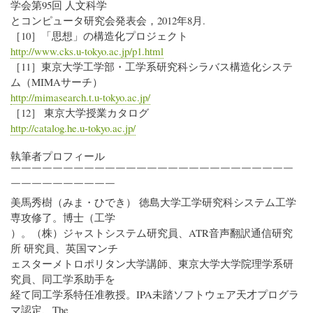
学会第95回 人文科学
とコンピュータ研究会発表会，2012年8月.
［10］「思想」の構造化プロジェクト
http://www.cks.u-tokyo.ac.jp/p1.html
［11］東京大学工学部・工学系研究科シラバス構造化システ
ム（MIMAサーチ）
http://mimasearch.t.u-tokyo.ac.jp/
［12］ 東京大学授業カタログ
http://catalog.he.u-tokyo.ac.jp/
執筆者プロフィール
￣￣￣￣￣￣￣￣￣￣￣￣￣￣￣￣￣￣￣￣￣￣￣￣￣￣￣
￣￣￣￣￣￣￣￣￣￣
美馬秀樹（みま・ひでき） 徳島大学工学研究科システム工学
専攻修了。博士（工学
）。（株）ジャストシステム研究員、ATR音声翻訳通信研究
所 研究員、英国マンチ
ェスターメトロポリタン大学講師、東京大学大学院理学系研
究員、同工学系助手を
経て同工学系特任准教授。IPA未踏ソフトウェア天才プログラ
マ認定、The