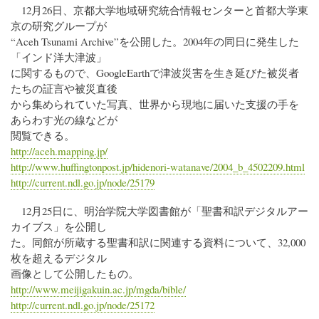
12月26日、京都大学地域研究統合情報センターと首都大学東
京の研究グループが
“Aceh Tsunami Archive”を公開した。2004年の同日に発生した
「インド洋大津波」
に関するもので、GoogleEarthで津波災害を生き延びた被災者
たちの証言や被災直後
から集められていた写真、世界から現地に届いた支援の手を
あらわす光の線などが
閲覧できる。
http://aceh.mapping.jp/
http://www.huffingtonpost.jp/hidenori-watanave/2004_b_4502209.html
http://current.ndl.go.jp/node/25179
12月25日に、明治学院大学図書館が「聖書和訳デジタルアー
カイブス」を公開し
た。同館が所蔵する聖書和訳に関連する資料について、32,000
枚を超えるデジタル
画像として公開したもの。
http://www.meijigakuin.ac.jp/mgda/bible/
http://current.ndl.go.jp/node/25172