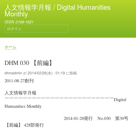
メ
人文情報学月報 / Digital Humanities
イ
Monthly
ン
ISSN 2189-1621
コ
ログイン
ン
ユ
テ
ー
ン
ザ
ホーム
ー
ツ
パ
ア
に
ン
DHM 030 【前編】
カ
移
く
ウ
動
ず
dhmadmin
が
2014/02/26(水) - 01:19
に投稿
ン
2011-08-27創刊
ト
メ
人文情報学月報
ニ
ュ
￣￣￣￣￣￣￣￣￣￣￣￣￣￣￣￣￣￣￣￣￣￣￣￣Digital
ー
Humanities Monthly
2014-01-28発行 No.030 第30号
【前編】 428部発行