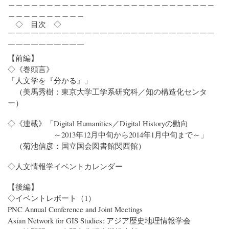
＿＿＿＿＿＿＿＿＿＿＿＿＿＿＿＿＿＿＿＿＿＿＿＿＿＿＿
＿＿＿＿＿＿＿＿＿＿
◇ 目次 ◇
￣￣￣￣￣￣￣￣￣￣￣￣￣￣￣￣￣￣￣￣￣￣￣￣￣￣￣
￣￣￣￣￣￣￣￣￣￣
【前編】
◇《巻頭言》
「人文学を『分かる』」
（美馬秀樹：東京大学工学系研究科／知の構造化センタ
ー）
◇《連載》「Digital Humanities／Digital Historyの動向
～2013年12月中旬から2014年1月中旬まで～」
（菊池信彦：国立国会図書館関西館）
◇人文情報学イベントカレンダー
【後編】
◇イベントレポート（1）
PNC Annual Conference and Joint Meetings
Asian Network for GIS Studies: アジア歴史地理情報学会