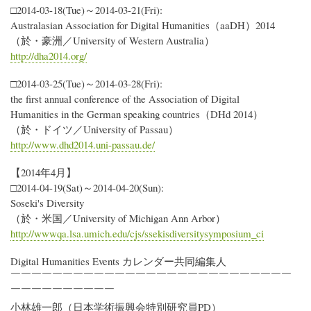
□2014-03-18(Tue)～2014-03-21(Fri):
Australasian Association for Digital Humanities（aaDH）2014
（於・豪洲／University of Western Australia）
http://dha2014.org/
□2014-03-25(Tue)～2014-03-28(Fri):
the first annual conference of the Association of Digital
Humanities in the German speaking countries（DHd 2014）
（於・ドイツ／University of Passau）
http://www.dhd2014.uni-passau.de/
【2014年4月】
□2014-04-19(Sat)～2014-04-20(Sun):
Soseki's Diversity
（於・米国／University of Michigan Ann Arbor）
http://wwwqa.lsa.umich.edu/cjs/ssekisdiversitysymposium_ci
Digital Humanities Events カレンダー共同編集人
￣￣￣￣￣￣￣￣￣￣￣￣￣￣￣￣￣￣￣￣￣￣￣￣￣￣￣
￣￣￣￣￣￣￣￣￣￣
小林雄一郎（日本学術振興会特別研究員PD）