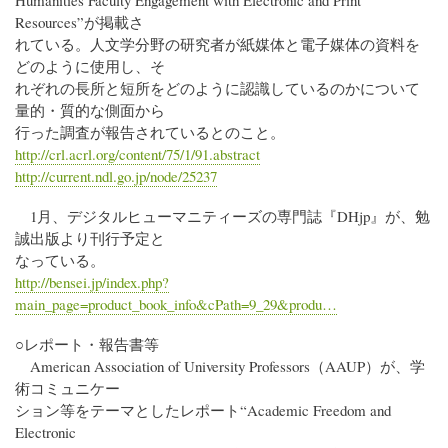
Humanities Faculty Engagement with Electronic and Print
Resources”が掲載さ
れている。人文学分野の研究者が紙媒体と電子媒体の資料を
どのように使用し、そ
れぞれの長所と短所をどのように認識しているのかについて
量的・質的な側面から
行った調査が報告されているとのこと。
http://crl.acrl.org/content/75/1/91.abstract
http://current.ndl.go.jp/node/25237
1月、デジタルヒューマニティーズの専門誌『DHjp』が、勉
誠出版より刊行予定と
なっている。
http://bensei.jp/index.php?
main_page=product_book_info&cPath=9_29&produ…
○レポート・報告書等
American Association of University Professors（AAUP）が、学
術コミュニケー
ション等をテーマとしたレポート“Academic Freedom and
Electronic