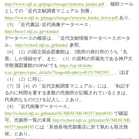
http://www.nijl.ac.jp/pages/images/youryou_kindai.pdf
、補助ツール
としての「近代文献調査マニュアル 別冊」
https://www.nijl.ac.jp/pages/images/youryou_kindai_betsu.pdf
あり。
［5］「近代書誌･近代画像データベース」
http://base1.nijl.ac.jp/~kindai/
データベースの概容は、「近代文献情報データベースポータ
ル」
http://school.nijl.ac.jp/kindai/
参照。
［6］（2）の国立国会図書館は、2箇所の発行所のうち「丸
善」しか採録せず。また、（3）の資料の所蔵先である神戸大
学附属図書館のOPACでも
https://op.lib.kobe-
u.ac.jp/opac/opac_details/?lang=0&opkey=B1517982393…
、ほぼ
（1）（2）に同じ。
［7］注［4］の「近代文献調査マニュアル」には、「転記す
るのに時間を要する多数の売捌所が記載されているときは、
代表的なものだけを記入し」とあり。
［8］「近代画像データベース」
http://school.nijl.ac.jp/kindai/SUMI/SUMI-00357.html#183
で確認
可。売捌所一覧の末尾
http://school.nijl.ac.jp/kindai/SUMI/SUMI-
00357.html#185
には「其他各地売捌書店に於て孰れも取次致
候」とあり。