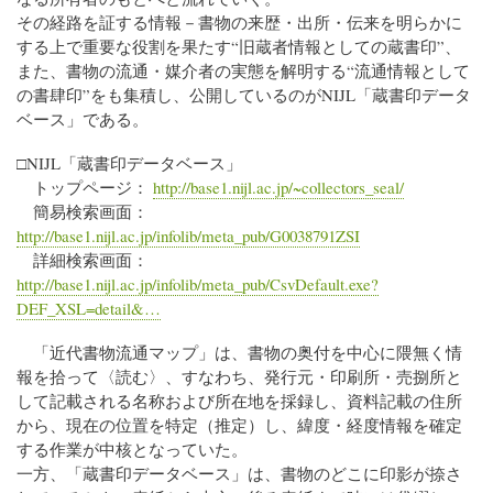
その経路を証する情報－書物の来歴・出所・伝来を明らかに
する上で重要な役割を果たす“旧蔵者情報としての蔵書印”、
また、書物の流通・媒介者の実態を解明する“流通情報として
の書肆印”をも集積し、公開しているのがNIJL「蔵書印データ
ベース」である。
□NIJL「蔵書印データベース」
トップページ：
http://base1.nijl.ac.jp/~collectors_seal/
簡易検索画面：
http://base1.nijl.ac.jp/infolib/meta_pub/G0038791ZSI
詳細検索画面：
http://base1.nijl.ac.jp/infolib/meta_pub/CsvDefault.exe?
DEF_XSL=detail&…
「近代書物流通マップ」は、書物の奥付を中心に隈無く情
報を拾って〈読む〉、すなわち、発行元・印刷所・売捌所と
して記載される名称および所在地を採録し、資料記載の住所
から、現在の位置を特定（推定）し、緯度・経度情報を確定
する作業が中核となっていた。
一方、「蔵書印データベース」は、書物のどこに印影が捺さ