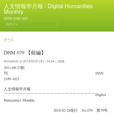
メ
人文情報学月報 / Digital Humanities
イ
Monthly
ン
ISSN 2189-1621
コ
ログイン
ン
ユ
テ
ー
ン
ザ
ホーム
ー
ツ
パ
ア
に
ン
DHM 079 【前編】
カ
移
く
ウ
動
ず
dhmadmin
が
2018/05/31(木) - 04:34
に投稿
ン
2011-08-27創
ト
メ
刊 ISSN
ニ
2189-1621
ュ
ー
人文情報学月報
￣￣￣￣￣￣￣￣￣￣￣￣￣￣￣￣￣￣￣￣￣￣￣￣Digital
Humanities Monthly
2018-02-28発行 No.079 第79号