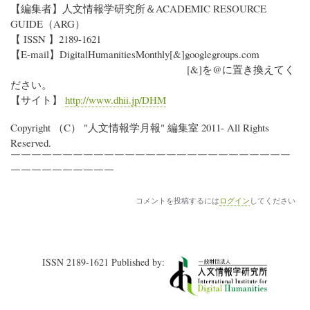
【編集者】人文情報学研究所＆ACADEMIC RESOURCE
GUIDE（ARG）
【 ISSN 】2189-1621
【E-mail】DigitalHumanitiesMonthly[&]googlegroups.com
[&]を@に置き換えてく
ださい。
【サイト】
http://www.dhii.jp/DHM
Copyright （C） "人文情報学月報" 編集室 2011- All Rights
Reserved.
￣￣￣￣￣￣￣￣￣￣￣￣￣￣￣￣￣￣￣￣￣￣￣￣￣￣￣
￣￣￣￣￣￣￣￣￣￣
コメントを投稿するには
ログイン
してください
ISSN 2189-1621 Published by: