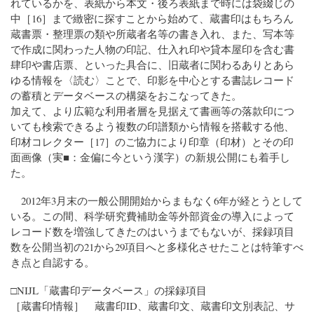
れているかを、表紙から本文・後ろ表紙まで時には袋綴じの
中［16］まで緻密に探すことから始めて、蔵書印はもちろん
蔵書票・整理票の類や所蔵者名等の書き入れ、また、写本等
で作成に関わった人物の印記、仕入れ印や貸本屋印を含む書
肆印や書店票、といった具合に、旧蔵者に関わるありとあら
ゆる情報を〈読む〉ことで、印影を中心とする書誌レコード
の蓄積とデータベースの構築をおこなってきた。
加えて、より広範な利用者層を見据えて書画等の落款印につ
いても検索できるよう複数の印譜類から情報を搭載する他、
印材コレクター［17］のご協力により印章（印材）とその印
面画像（実■：金偏に今という漢字）の新規公開にも着手し
た。
2012年3月末の一般公開開始からまもなく6年が経とうとして
いる。この間、科学研究費補助金等外部資金の導入によって
レコード数を増強してきたのはいうまでもないが、採録項目
数を公開当初の21から29項目へと多様化させたことは特筆すべ
き点と自認する。
□NIJL「蔵書印データベース」の採録項目
［蔵書印情報］ 蔵書印ID、蔵書印文、蔵書印文別表記、サ