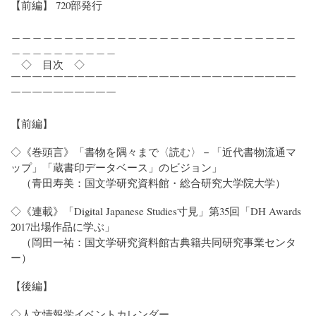
【前編】 720部発行
＿＿＿＿＿＿＿＿＿＿＿＿＿＿＿＿＿＿＿＿＿＿＿＿＿＿＿
＿＿＿＿＿＿＿＿＿＿
◇ 目次 ◇
￣￣￣￣￣￣￣￣￣￣￣￣￣￣￣￣￣￣￣￣￣￣￣￣￣￣￣
￣￣￣￣￣￣￣￣￣￣
【前編】
◇《巻頭言》「書物を隅々まで〈読む〉－「近代書物流通マ
ップ」「蔵書印データベース」のビジョン」
（青田寿美：国文学研究資料館・総合研究大学院大学）
◇《連載》「Digital Japanese Studies寸見」第35回「DH Awards
2017出場作品に学ぶ」
（岡田一祐：国文学研究資料館古典籍共同研究事業センタ
ー）
【後編】
◇人文情報学イベントカレンダー