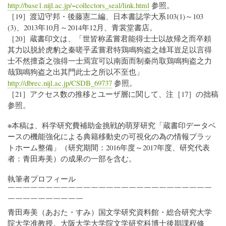
http://base1.nijl.ac.jp/~collectors_seal/link.html
参照。
［19］渡辺守邦・後藤憲二編、日本書誌学大系103(1)～103
(3)、2013年10月～2014年12月、青裳堂書店。
［20］蔵書印文は、「世皆称孟嘗君能得士士以故帰之而卒頼
其力以脱於虎豹之秦嗟乎孟嘗君特鶏鳴狗盗之雄耳豈足以言得
士不然擅斎之強得一士焉宜可以南面而制秦尚取鶏鳴狗盗之力
哉鶏鳴狗盗之出其門此士之所以不至也」
http://dbrec.nijl.ac.jp/CSDB_69737
参照。
［21］アクセス数の推移とユーザ層に関して、注［17］の拙稿
参照。
※本稿は、科学研究費補助金挑戦的萌芽研究「蔵書印データベ
ースの機能強化による典籍移動史の可視化の為の情報プラッ
トホーム整備」（研究期間：2016年度～2017年度、研究代表
者：青田寿美）の成果の一部を含む。
執筆者プロフィール
￣￣￣￣￣￣￣￣￣￣￣￣￣￣￣￣￣￣￣￣￣￣￣￣￣￣￣
￣￣￣￣￣￣￣￣￣￣
青田寿美（あおた・すみ）国文学研究資料館・総合研究大学
院大学准教授。大阪大学大学院文学研究科博士後期課程修