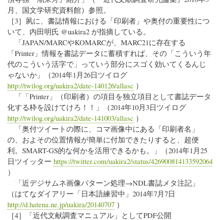
月、国文学研究資料館）参照。
［3］夙に、書誌情報における「印刷者」や奥付の重要性につ
いて、内田明氏 @uakira2 が指摘している。
「JAPAN/MARCやKOMARCが、MARC21に存在する
「Printer」情報を書誌データに蓄積すれば、その「こういう年
代のこういう活字で」っていう部分にスゴく効いてくるんじ
ゃないか」（2014年1月26日ツイログ
http://twilog.org/uakira2/date-140126/allasc
）
「「Printer」（印刷者）の項目を独立項目として書誌データ
化する枠を設けてけろ！！」（2014年10月3日ツイログ
http://twilog.org/uakira2/date-141003/allasc
）
「奥付ツイートの際に、コマ画像中にある「印刷者名」
の、およその位置情報が簡単に付加できたりすると、超便
利。SMART-GS的な何かを活用できるかも。」（2014年1月25
日ツイッター
https://twitter.com/uakira2/status/426900814133592064
）
「近デジサムネ画像パターン処理→NDL書誌メタ注記」
（はてなダイアリー「日本語練習中」2014年7月7日
http://d.hatena.ne.jp/uakira/20140707
）
［4］「近代文献調査マニュアル」としてPDF公開