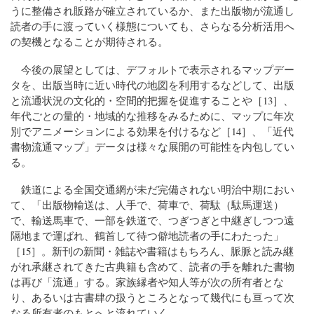
うに整備され販路が確立されているか、また出版物が流通し
読者の手に渡っていく様態についても、さらなる分析活用へ
の契機となることが期待される。
今後の展望としては、デフォルトで表示されるマップデー
タを、出版当時に近い時代の地図を利用するなどして、出版
と流通状況の文化的・空間的把握を促進することや［13］、
年代ごとの量的・地域的な推移をみるために、マップに年次
別でアニメーションによる効果を付けるなど［14］、「近代
書物流通マップ」データは様々な展開の可能性を内包してい
る。
鉄道による全国交通網が未だ完備されない明治中期におい
て、「出版物輸送は、人手で、荷車で、荷駄（駄馬運送）
で、輸送馬車で、一部を鉄道で、つぎつぎと中継ぎしつつ遠
隔地まで運ばれ、鶴首して待つ僻地読者の手にわたった」
［15］。新刊の新聞・雑誌や書籍はもちろん、脈脈と読み継
がれ承継されてきた古典籍も含めて、読者の手を離れた書物
は再び「流通」する。家族縁者や知人等が次の所有者とな
り、あるいは古書肆の扱うところとなって幾代にも亘って次
なる所有者のもとへと流れていく。