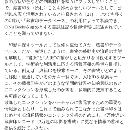
影の形状や色などの判断材料を様々にプラスしていくこと
で、蔵書印を〈読む〉ことを諦めさせないツールとして、公
開以来広く活用されていると推察される［21］。1つでも多く
の印影が「蔵書印データベース」の利用によって釈読でき、
CiNii Booksを始めとする書誌注記や目録情報に記述されてい
くことを願ってやまない。
印影を探すツールとして改修を重ねてきた「蔵書印データ
ベース」だが、先述したように、書物の移動史や流通の実態
を解明し、“書脈”と“人脈”の繋がりと広がりを可視化するツー
ルとして、学術的な利活用に応える情報基盤の整備を目指し
ている。例えば、典籍IDを検索キーに、その書物がどのよう
に移動・流通しているのかを一覧でき、人物IDを検索キー
に、その蔵書印主がどのような学問的背景や知的興味のもと
にコレクションを形成したのか等を、多層的に把握すること
も可能となってこよう。
散逸したコレクションをバーチャルに復元するための重要な
情報源ともなり、これまで顧みられてこなかった書肆印をは
じめとする流通情報のコンテンツ分析のためにも、4万件近い
蔵書印レコード（3万超の印影を搭載）に更なる情報の蓄積と
提供を続けていきたい。