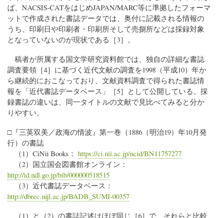
ば、NACSIS-CATをはじめJAPAN/MARC等に準拠したフォーマ
ットで作成された書誌データでは、奥付に記載される情報の
うち、印刷日や印刷者・印刷所そして売捌所などは採録対象
となっていないのが現状である［3］。
稿者が所属する国文学研究資料館では、独自の詳細な書誌
調査要領［4］に基づく近代文献の調査を1998（平成10）年か
ら継続的におこなっており、文献資料調査で得られた書誌情
報を「近代書誌データベース」［5］として公開している。採
録書誌の違いは、同一タイトルの文献で見比べてみると分か
りやすい。
□『三英双美／政海の情波』第一巻（1886（明治19）年10月発
行）の書誌
（1）CiNii Books：
https://ci.nii.ac.jp/ncid/BN11757277
（2）国立国会図書館オンライン：
http://id.ndl.go.jp/bib/000000518515
（3）近代書誌データベース：
http://dbrec.nijl.ac.jp/BADB_SUMI-00357
（1）と（2）の書誌記述はほぼ同じ［6］で、それらと比較