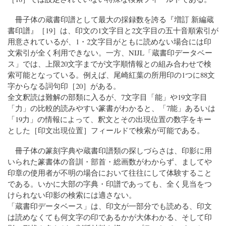
冊子体の蔵書印譜として最大の採録数を誇る『増訂 新編蔵
書印譜』［19］は、印文の1文字目と2文字目の五十音順索引が
用意されているが、1・2文字目がともに読めない場合には印
文索引が全く利用できない。一方、NIJL「蔵書印データベー
ス」では、上限20文字までが文字順情報との組み合わせで検
索可能となっている。例えば、尾崎紅葉の所用印の1つに88文
字からなる詞句印［20］がある。
全文釈読は難解の部類に入るが、7文字目「能」や19文字目
「力」の比較的読みやすい篆書がわかると、「7能」あるいは
「19力」の情報によって、釈文とその出現位置の数字をキー
とした［印文出現位置］フィールドで検索が可能である。
冊子体の篆刻字典や蔵書印譜類の探しづらさは、印影に用
いられた篆書体の音訓・部首・総画数がわからず、ましてや
印章の使用者が不明の場合において往往にして体験すること
である。いかに大部の字典・印譜であっても、全く見当をつ
けられない印影の検索には適さない。
「蔵書印データベース」は、印文が一部分でも読める、印文
は読めなくても何文字の印であるかが大体わかる、そして印