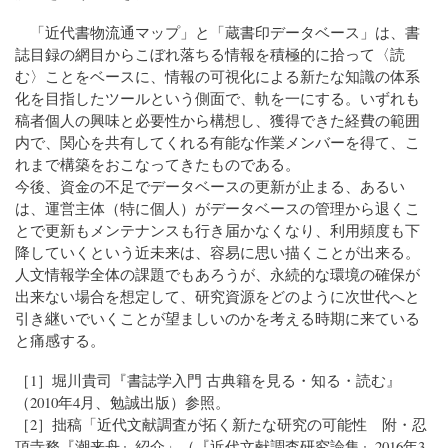
「近代書物流通マップ」と「蔵書印データベース」は、書
誌目録の網目からこぼれ落ちる情報を積極的に拾って〈読
む〉ことをベースに、情報の可視化による新たな知識の体系
化を目指したツールという側面で、軌を一にする。いずれも
稿者個人の興味と必要性から構想し、獲得できた経費の範囲
内で、関心を共有してくれる有能な作業メンバーを得て、こ
れまで構築をおこなってきたものである。
今後、資金の不足でデータベースの更新が止まる、あるい
は、運営主体（特に個人）がデータベースの管理から退くこ
とで更新もメンテナンスも行き届かなくなり、利用頻度も下
降していくという近未来は、容易に思い描くことが出来る。
人文情報学全体の課題でもあろうが、永続的な環境の確保が
出来ない場合を想定して、研究資源をどのように次世代へと
引き継いでいくことが望ましいのかを考える時期に来ている
と痛感する。
［1］堀川貴司『書誌学入門 古典籍を見る・知る・読む』
（2010年4月、勉誠出版）参照。
［2］拙稿「近代文献調査が拓く新たな研究の可能性 附・忍
頂寺務『潮来舟』紹介」（『近代文献調査研究論集』2016年3