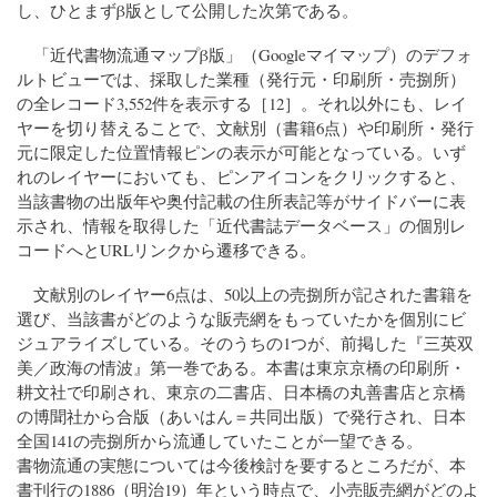
し、ひとまずβ版として公開した次第である。
「近代書物流通マップβ版」（Googleマイマップ）のデフォ
ルトビューでは、採取した業種（発行元・印刷所・売捌所）
の全レコード3,552件を表示する［12］。それ以外にも、レイ
ヤーを切り替えることで、文献別（書籍6点）や印刷所・発行
元に限定した位置情報ピンの表示が可能となっている。いず
れのレイヤーにおいても、ピンアイコンをクリックすると、
当該書物の出版年や奥付記載の住所表記等がサイドバーに表
示され、情報を取得した「近代書誌データベース」の個別レ
コードへとURLリンクから遷移できる。
文献別のレイヤー6点は、50以上の売捌所が記された書籍を
選び、当該書がどのような販売網をもっていたかを個別にビ
ジュアライズしている。そのうちの1つが、前掲した『三英双
美／政海の情波』第一巻である。本書は東京京橋の印刷所・
耕文社で印刷され、東京の二書店、日本橋の丸善書店と京橋
の博聞社から合版（あいはん＝共同出版）で発行され、日本
全国141の売捌所から流通していたことが一望できる。
書物流通の実態については今後検討を要するところだが、本
書刊行の1886（明治19）年という時点で、小売販売網がどのよ