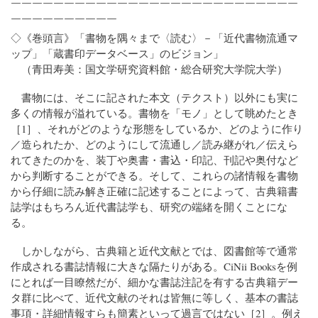
￣￣￣￣￣￣￣￣￣￣￣￣￣￣￣￣￣￣￣￣￣￣￣￣￣￣￣
￣￣￣￣￣￣￣￣￣￣
◇《巻頭言》「書物を隅々まで〈読む〉－「近代書物流通マ
ップ」「蔵書印データベース」のビジョン」
（青田寿美：国文学研究資料館・総合研究大学院大学）
書物には、そこに記された本文（テクスト）以外にも実に
多くの情報が溢れている。書物を「モノ」として眺めたとき
［1］、それがどのような形態をしているか、どのように作り
／造られたか、どのようにして流通し／読み継がれ／伝えら
れてきたのかを、装丁や奥書・書込・印記、刊記や奥付など
から判断することができる。そして、これらの諸情報を書物
から仔細に読み解き正確に記述することによって、古典籍書
誌学はもちろん近代書誌学も、研究の端緒を開くことにな
る。
しかしながら、古典籍と近代文献とでは、図書館等で通常
作成される書誌情報に大きな隔たりがある。CiNii Booksを例
にとれば一目瞭然だが、細かな書誌注記を有する古典籍デー
タ群に比べて、近代文献のそれは皆無に等しく、基本の書誌
事項・詳細情報すらも簡素といって過言ではない［2］。例え