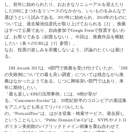
し、前年に始められたり、おおきなリニューアルを迎えたり
したDHにまつわるリソースのなかから、いいものをみんなで
選ぼうという試みである。2013年に始められ、2014年のものに
ついては、過去菊池信彦氏が取り上げておられる［2］。推薦
はすべて公募であり、自由参加でGoogle Formで投票するいわ
ば、お祭りである（副賞もない）。今回は、推薦作品を概観
したい（各々のURLは［3］参照）。
なお、投票の楽しみを邪魔しないよう、評論のたぐいは避け
る。
DH Awards 2017は、6部門で推薦を受け付けていたが、「DH
の失敗例についての最も良い調査」については残念ながら推
薦はなかったようである。じつに興味深い部門ではあり、来
年に期待したい。
「最も楽しいDHの活用事例」には、6例が挙が
る。“Cancionero Escolar”は、20世紀前半のコロンビアの童謡集
をアニメなども添えてリバイバルしたも
の。“PostcardTree”は、はがき収集・検索サービス。過去探し
ということらしい。“Public Domain Cut-Up”は、NYPLやメトロ
ポリタン美術館のパブリックドメイン画像を重ね合わせて