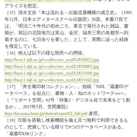
アライズを想定。
［15］清水文吉『本は流れる－出版流通機構の成立史』（1991
年12月、日本エディタースクール出版部）26頁。本書37頁で
は、「明治二十年代の初めごろ、東京で発行された雑誌、書
籍が、前記の北陸地方は富山、金沢、福井三県の各都市へ到
着するのに、七日余りを要した」として、実際に辿った経路
を推定している。
［16］例えば以下の様な箇所への押捺。
http://base1.nijl.ac.jp/~collectors_seal/L0030022.jpg
http://base1.nijl.ac.jp/~collectors_seal/L0030082.jpg
http://base1.nijl.ac.jp/~collectors_seal/L0031048.jpg
http://base1.nijl.ac.jp/~collectors_seal/L0031642.jpg
［17］「丼古庵印材コレクション」。拙稿「NIJL「蔵書印デ
ータベース」を起点に、書物・人・知のネットワーク+αへ」
（『リポート笠間』62号「特集2・デジタル化で未来をどう創
るか」、2017年5月、笠間書院）
http://kasamashoin.jp/shoten/report62_full.pdf
参照。
［18］印影を搭載し検索機能を備え且つ無料で利用できるも
のとして、把握している限りで6つのデータベースがある。
「蔵書印DBリンク」