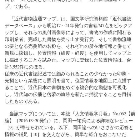
プ」である。
「近代書物流通マップ」は、国文学研究資料館「近代書誌
データベース」から明治17～21年発行の書籍747点をピックア
ップし、それらの奥付画像等によって、書物の作成に関わる
印刷業者、完成した書物を売り出す発行元、そして書物流通
の要となる売捌所の名称を、それぞれの所在地情報と併せて
新規に採録し、位置情報（緯度・経度）を使用してマップ上
に描出することを試みた。マップに登録した位置情報は、合
計3,552件にのぼる。
従来の近代書誌記述では顧みられることの少なかった印刷・
売捌という業態にも照明を当て、位置情報を地図上に点描す
ることで、近代日本の書物をめぐる複合的な動態を可視化
し、近代知の伝播と啓蒙の軌跡を新たに捕捉することを目指
したものである。
当該マップについては、本誌『人文情報学月報』No.062【前
編】（2016-09-30発行）に、岡田一祐氏による詳細なレビュー
［9］が寄せられている。以下、岡田論へのいささかの応答と
情報の補足［10］を交えながら、簡単な紹介をおこないた