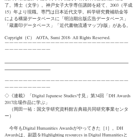
了。博士（文学）。神戸女子大学専任講師を経て、2003（平成
15）年より現職。専門は日本近代文学。科学研究費補助金等
による構築データベースに「明治期出版広告データベース」
「蔵書印データベース」「近代書物流通マップβ版」がある。
Copyright（C） AOTA, Sumi 2018- All Rights Reserved.
￣￣￣￣￣￣￣￣￣￣￣￣￣￣￣￣￣￣￣￣￣￣￣￣￣￣￣
￣￣￣￣￣￣￣￣￣￣
━━━━━━━━━━━━━━━━━━━━━━━━━━━
━━━━━━━━━━
￣￣￣￣￣￣￣￣￣￣￣￣￣￣￣￣￣￣￣￣￣￣￣￣￣￣￣
￣￣￣￣￣￣￣￣￣￣
◇《連載》「Digital Japanese Studies寸見」第34回「DH Awards
2017出場作品に学ぶ」
（岡田一祐：国文学研究資料館古典籍共同研究事業センタ
ー）
今年もDigital Humanities Awardsがやってきた［1］。DH
Awardsは、副題をHighlighting resources in Digital Humanitiesと