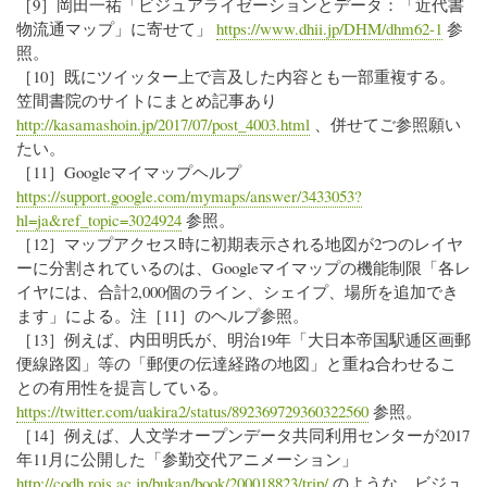
［9］岡田一祐「ビジュアライゼーションとデータ：「近代書
物流通マップ」に寄せて」
https://www.dhii.jp/DHM/dhm62-1
参
照。
［10］既にツイッター上で言及した内容とも一部重複する。
笠間書院のサイトにまとめ記事あり
http://kasamashoin.jp/2017/07/post_4003.html
、併せてご参照願い
たい。
［11］Googleマイマップヘルプ
https://support.google.com/mymaps/answer/3433053?
hl=ja&ref_topic=3024924
参照。
［12］マップアクセス時に初期表示される地図が2つのレイヤ
ーに分割されているのは、Googleマイマップの機能制限「各レ
イヤには、合計2,000個のライン、シェイプ、場所を追加でき
ます」による。注［11］のヘルプ参照。
［13］例えば、内田明氏が、明治19年「大日本帝国駅逓区画郵
便線路図」等の「郵便の伝達経路の地図」と重ね合わせるこ
との有用性を提言している。
https://twitter.com/uakira2/status/892369729360322560
参照。
［14］例えば、人文学オープンデータ共同利用センターが2017
年11月に公開した「参勤交代アニメーション」
http://codh.rois.ac.jp/bukan/book/200018823/trip/
のような、ビジュ