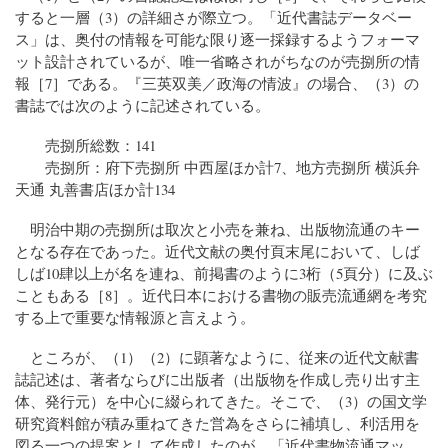
すると一層（3）の詳細さが際立つ。「近代書誌データベー
ス」は、奥付の情報を可能な限り逐一採録するようフォーマ
ット設計されているが、唯一省略されがちなのが売捌所の情
報［7］である。『三英双美／政海の情波』の場合、（3）の
書誌では次のように記述されている。
売捌所総数：141
売捌所：府下売捌所 中西屋ほか計7、地方売捌所 横浜弁
天通 丸善書店ほか計134
明治中期の売捌所は取次と小売を兼ね、出版物流通のキー
となる存在であった。近代文献の奥付頁末尾において、しば
しば10肆以上が名を連ね、前掲書のように3桁（5頁分）に及ぶ
こともある［8］。近代日本における書物の販売流通網を考究
する上で重要な情報源と言えよう。
ところが、（1）（2）に顕著なように、従来の近代文献書
誌記述は、著者ならびに出版者（出版物を作成し売り出す主
体、発行元）を中心に綴られてきた。そこで、（3）の国文学
研究資料館が積み重ねてきた営為をさらに補填し、利活用を
図る一つの提案として作成したのが、「近代書物流通マッ