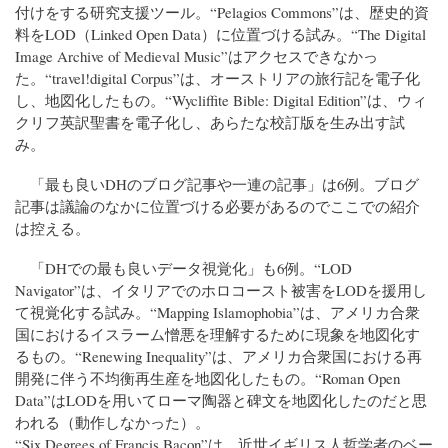
付けをする研究支援ツール。“Pelagios Commons”は、歴史的資
料をLOD（Linked Open Data）に位置づける試み。“The Digital
Image Archive of Medieval Music”はアクセスできなかっ
た。“travel!digital Corpus”は、オーストリアの旅行記を電子化
し、地図化したもの。“Wycliffite Bible: Digital Edition”は、ウィ
クリフ英訳聖書を電子化し、あらたな校訂版を生み出す試
み。
「最も良いDHのブログ記事や一連の記事」は6例。ブログ
記事は議論のなかに位置づける必要があるのでここでの紹介
は控える。
「DHでの最も良いデータ視覚化」も6例。“LOD
Navigator”は、イタリアでのホロコースト被害をLODを援用し
て視覚化する試み。“Mapping Islamophobia”は、アメリカ合衆
国におけるイスラーム憎悪を理解するために現象を地図化す
るもの。“Renewing Inequality”は、アメリカ合衆国における再
開発に伴う不均衡再生産を地図化したもの。“Roman Open
Data”はLODを用いてローマ陶器と碑文を地図化したのだと思
われる（動作しなかった）。
“Six Degrees of Francis Bacon”は、近世イギリス人哲学者のベー