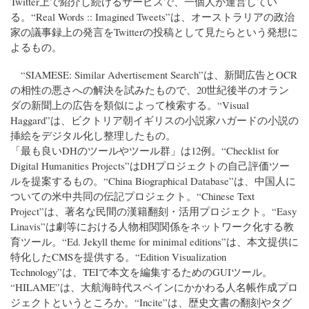
Twitter上で紹介し続けるサービスで、一個人が運営してい
る。“Real Words :: Imagined Tweets”は、オーストラリアの政治
家の議事録上の発言をTwitterの投稿として見たらという発想に
よるもの。
“SIAMESE: Similar Advertisement Search”は、新聞広告とOCR
の相性の悪さへの解決を試みたもので、20世紀後半のオラン
ダの新聞上の広告を類似によって検索する。“Visual
Haggard”は、ビクトリア朝イギリスの小説家ハガードの小説の
挿絵をデジタル化し整理したもの。
「最も良いDHのツールやツール群」は12例。“Checklist for
Digital Humanities Projects”はDHプロジェクトの自己評価ツー
ルを提案するもの。“China Biographical Database”は、中国人に
ついての米中共同の伝記プロジェクト。“Chinese Text
Project”は、著名な民間の漢籍翻刻・活用プロジェクト。“Easy
Linavis”は劇等における人物相関関係をネットワーク化する教
育ツール。“Ed. Jekyll theme for minimal editions”は、本文提供に
特化したCMSを提供する。“Edition Visualization
Technology”は、TEIで本文を編集するためのGUIツール。
“HILAME”は、大航海時代スペインにかかわる人名帳作成プロ
ジェクトというところか。“Incite”は、歴史文書の翻刻やタグ