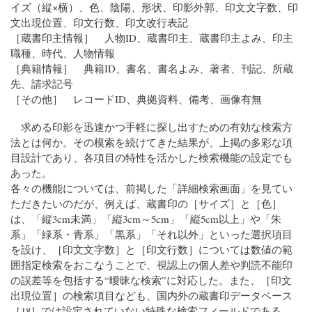
イズ（縦×横）、色、陰陽、形状、印影外郭、印文文字数、印
文出現位置、印文行数、印文改行表記
［蔵書印主情報］ 人物ID、蔵書印主、蔵書印主よみ、印主
職種、時代、人物情報
［典籍情報］ 典籍ID、書名、書名よみ、著者、刊記、所蔵
先、請求記号
［その他］ レコードID、典拠資料、備考、画像有無
求める印影を迅速かつ手軽に探し出すための有効な検索方
法とは何か。その模索を続けてきた結果が、上掲の多彩な項
目設計であり、各項目の特性を活かした検索機能の設定でも
あった。
各々の機能については、前掲した「詳細検索画面」を見てい
ただきたいのだが、例えば、蔵書印の［サイズ］と［色］
は、「縦3cm未満」「縦3cm～5cm」「縦5cm以上」や「朱
系」「緑系・青系」「黒系」「それ以外」といった選択項目
を設け、［印文文字数］と［印文行数］については数値の範
囲指定検索をおこなうことで、視認上の個人差や判読不能印
の誤差等を包括する“曖昧な検索”に対応した。また、［印文
出現位置］の検索項目なども、国内外の蔵書印データベース
［18］では設定されていない特殊な検索フィールドである。