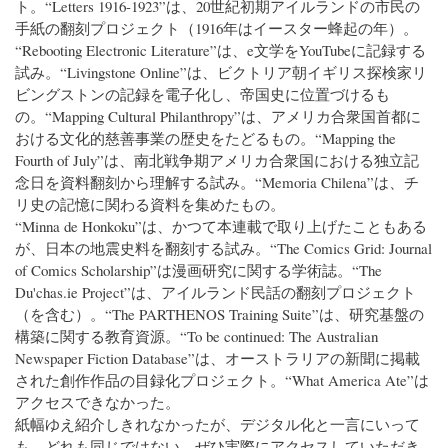
ト。“Letters 1916-1923”は、20世紀初期アイルランドの市民の
手紙の翻刻プロジェクト（1916年はイースター蜂起の年）。
“Rebooting Electronic Literature”は、e文学をYouTubeに記録する
試み。“Livingstone Online”は、ビクトリア朝イギリス探検家リ
ビングストンの記録を電子化し、帝国史に位置づけるも
の。“Mapping Cultural Philanthropy”は、アメリカ合衆国首都に
おける文化的慈善事業の歴史をたどるもの。“Mapping the
Fourth of July”は、南北戦争期アメリカ合衆国における独立記
念日を資料翻刻から理解する試み。“Memoria Chilena”は、チ
リ史の記憶に関わる資料を集めたもの。
“Minna de Honkoku”は、かつて本連載で取り上げたこともある
が、日本の地震史料を翻刻する試み。“The Comics Grid: Journal
of Comics Scholarship”は漫画研究に関する学術誌。“The
Du'chas.ie Project”は、アイルランド民話の翻刻プロジェクト
（を含む）。“The PARTHENOS Training Suite”は、研究基盤の
構築に関する教育資源。“To be continued: The Australian
Newspaper Fiction Database”は、オーストラリアの新聞に掲載
された創作作品の目録化プロジェクト。“What America Ate”は
アクセスできなかった。
紙幅ゆえ紹介しきれなかったが、デジタル化と一言にいって
も、どれも同じではない。ぜひ実際にアクセスしていただき