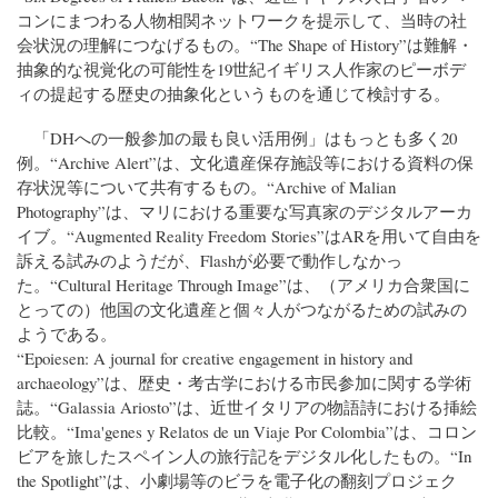
コンにまつわる人物相関ネットワークを提示して、当時の社
会状況の理解につなげるもの。“The Shape of History”は難解・
抽象的な視覚化の可能性を19世紀イギリス人作家のピーボデ
ィの提起する歴史の抽象化というものを通じて検討する。
「DHへの一般参加の最も良い活用例」はもっとも多く20
例。“Archive Alert”は、文化遺産保存施設等における資料の保
存状況等について共有するもの。“Archive of Malian
Photography”は、マリにおける重要な写真家のデジタルアーカ
イブ。“Augmented Reality Freedom Stories”はARを用いて自由を
訴える試みのようだが、Flashが必要で動作しなかっ
た。“Cultural Heritage Through Image”は、（アメリカ合衆国に
とっての）他国の文化遺産と個々人がつながるための試みの
ようである。
“Epoiesen: A journal for creative engagement in history and
archaeology”は、歴史・考古学における市民参加に関する学術
誌。“Galassia Ariosto”は、近世イタリアの物語詩における挿絵
比較。“Ima'genes y Relatos de un Viaje Por Colombia”は、コロン
ビアを旅したスペイン人の旅行記をデジタル化したもの。“In
the Spotlight”は、小劇場等のビラを電子化の翻刻プロジェク