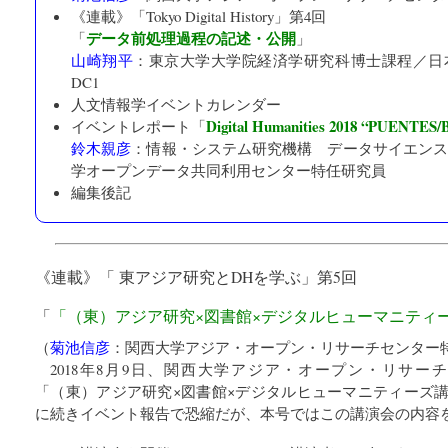
《連載》「
Tokyo Digital History
」第4回
データ前処理過程の記述・公開
「
」
山崎翔平
：
東京大学大学院経済学研究科
博士課程／日
DC1
人文情報学イベントカレンダー
Digital Humanities 2018 “PUENTES
イベントレポート「
鈴木親彦
：
情報・システム研究機構 データサイエン
学オープンデータ共同利用センター
特任研究員
編集後記
《連載》「
東アジア研究とDHを学ぶ
」第5回
「
「（東）アジア研究×図書館×デジタルヒューマニティ
（
菊池信彦
：
関西大学アジア・オープン・リサーチセンター
2018年8月9日、関西大学アジア・オープン・リサーチセン
「（東）アジア研究×図書館×デジタルヒューマニティーズ講
に続きイベント報告で恐縮だが、本号ではこの講演会の内容