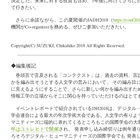
決定した。未来に対する投資も含め、3年後に向けてさらに
て行きたい。
さらに余談ながら、この夏開催のJADH2018（
https://conf20
機関がCo-organizerを務める。ぜひご参加いただきたい。
Copyright(C) SUZUKI, Chikahiko 2018 All Rights Reserved.
◆編集後記
巻頭言で言及される「コンテクスト」は、過去の資料、言
かを編み出そうとする人文学の営みにおいて、 その編み目
に見えるようにすることで、さらに新しい何かを編み出すた
情報工学の立場からそこに関心を持っていただけるのはとて
イベントレポートで紹介されているDH2018は、デジタ
学会連合による最大の年次学術大会である。人文学の有りよ
マニティーズに端的に表れてくるところもこの国際学会の大
年はユトレヒトで開催
され、 発表申し込み締切りは例年通り
ろそろデジタル・ヒューマニティーズの国際学会でも 発表