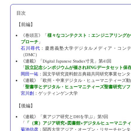
目次
【前編】
様々なコンテクスト：エンジニアリング
《巻頭言》「
プローチ
」
石川尋代
：
慶應義塾大学デジタルメディア・コン
（DMC）
《連載》「
Digital Japanese Studies寸見
」第41回
設立記念シンポジウムが催されHNGデータセット保
「
岡田一祐
：
国文学研究資料館古典籍共同研究事業センタ
《連載》「
欧州・中東デジタル・ヒューマニティーズ動
聖書学とデジタル・ヒューマニティーズ聖書研究ソフ
「
宮川創
：
ゲッティンゲン大学
【後編】
《連載》「
東アジア研究とDHを学ぶ
」第5回
「（東）アジア研究×図書館×デジタルヒューマニテ
「
菊池信彦
：
関西大学アジア・オープン・リサーチセンタ