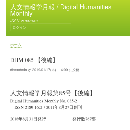
メ
人文情報学月報 / Digital Humanities
イ
Monthly
ン
ISSN 2189-1621
コ
ログイン
ン
ユ
テ
ー
ン
ザ
ホーム
ー
ツ
パ
ア
に
ン
DHM 085 【後編】
カ
移
く
ウ
動
ず
dhmadmin
が
2019/01/17(木) - 14:00
に投稿
ン
ト
メ
ニ
人文情報学月報
第85号【後編】
ュ
ー
Digital Humanities Monthly No. 085-2
ISSN 2189-1621
/
2011年8月27日
創刊
2018年8月31日
発行
発行数767部