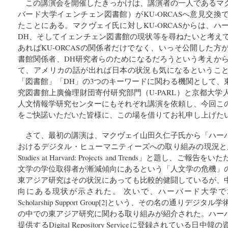
この講演会を開催したきっかけは、講演者の一人であるマ
バード大学イェンチェン図書館）がKU-ORCASへ意見交
たことにある。マクヴェイ氏に対しKU-ORCASからは、
DH、そしてイェンチェン図書館の現状等を尋ねたいと考え
あればKU-ORCASの関係者だけでなく、いっそ公開した
書館関係者、DH研究者らのためになるだろうという考えから
て、アメリカの話が出れば日本の状況も気になるというこ
「図書館」「DH」の3つのキーワードに関わる機関として、
究図書館上廣倫理財団寄付研究部門（U-PARL）と京都大
人文情報学研究センターにもそれぞれ講演を依頼し、今回こ
をご快諾いただいた皆様に、この場を借りてお礼申し上げた
さて、最初の講演は、マクヴェイ山田久仁子氏から「ハー
おけるデジタル・ヒューマニティーズへの取り組みの現況と展望／DH Wo
Studies at Harvard: Projects and Trends」と題し
文学の学位取得者が漸減傾向にあるという「人文学の危機」
東アジア研究はその状況にあっても比較的健闘しているが、
向にある現状が示された。 次いで、ハーバード大学で2015
Scholarship Support Group[2]という、その名の通り
の中での東アジア研究に関わる取り組みが紹介された。ハー
提供するDigital Repository Serviceに登録されてい