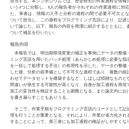
担当する。本シンポジウムでは、歴史研究の作業過程を情報
いう4つに分類し、8人の報告者がそれぞれの作業過程に対
た。筆者は、情報の入手と分析の過程の間で必要不可欠となる
ついて担当し、この過程をプログラミング言語により、記述
いて論じた。以下、報告の内容を簡潔に紹介するとともに、
ついて補足を行いたい。
報告内容
本報告では、明治期県境変更の補正を事例にデータの整備
ミング言語を用いたバッチ処理（あらかじめ処理に必要な指
を一括して処理する手法）の有用性を示した。データの整備
した後、分析の前準備として不可欠な過程であり、複数の統
わせてデータセットを構築するなど、しばしば煩雑なものと
間違いが発生する可能性が高くなり、自身が加工過程を再現
加工の妥当性を検証することも困難となる。また論文内にお
を書き漏らすこともありうる。
そこで、作業手順をプログラミング言語のコードとして記
理を行うことが重要となる。それにより、作業が省力化され
することによって、第三者にも加工過程の検証がしやすくな