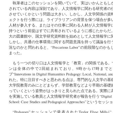
執筆者はこのセッションを聞いていて、実はいかんともし
されている内容は深刻であり、人文情報学に関わる研究者の
させていくかという問題は大きい。しかし、人文学関係の資
ェクトを行う際には、ライブラリアンの背景を保つ場合が多
人材が参入する、またはその仕事に関わる人材が人文情報学
持つという前提はすでに共有されているように感じたからだ
大の図書館や、国文学研究資料館を始めとして人文情報学に
しかし、共通の仕事環境に関する問題意識を持って議論を行
況なのかと問われると、“Precarious Labor”の前段階な
まった。
もう一つの切り口は人文情報学と「教育」の関係である。“Pe
ンは全体の中で2回組まれており、9時から17時まで
プ“Innovations in Digital Humanities Pedagogy: Local, National, a
れた。特に注目すべきと思われる点は、専門的な人文学の基
大学院教育のみにとどまらず、学部教育などより早期の基礎
っていくという姿勢がはっきりと見られた点である。実際に
を実施している教員と人文情報学研究者が報告を行う“Digital Humanitie
School: Case Studies and Pedagogical Approaches”
“Pedagogy”セッションで発表されたTaylor Elyse Millsによる“N