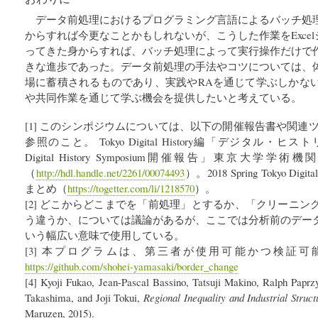
データ前処理におけるプログラミング言語によるバッチ処
からすれば今更なことかもしれないが、こうした作業をExcel
ってきた身からすれば、バッチ処理によって実行操作だけで
きな進歩であった。データ前処理の手法やコツについては、
場に蓄積されるものであり、実践やRAを通じて学ぶしかないが[
や共同作業を通じて学ぶ機会を提供したいと考えている。
[1] このシンポジウムについては、以下の開催報告書や関連ツイー
参照のこと。 Tokyo Digital History編「デジタル・ヒストリー入
Digital History Symposium開催報告」東京大学学
（
http://hdl.handle.net/2261/00074493
）。2018 Spring Tokyo Digi
まとめ（
https://togetter.com/li/1218570
）。
[2] どこからどこまでを「前処理」とするか、「クリーニ
う違うか、については議論があるが、ここでは分析前のデー
いう幅広い意味で使用している。
[3] 本プログラムは、第三者が使用可能かつ検証
https://github.com/shohei-yamasaki/border_change
[4] Kyoji Fukao, Jean-Pascal Bassino, Tatsuji Makino, Ralph Paprzy
Takashima, and Joji Tokui,
Regional Inequality and Industrial Struc
Maruzen, 2015).