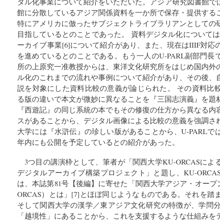
タル化事業について紹介をいただいた。アジア研究図書館では
館に分散しているアジア関係資料を一か所で保存・提供する
特にアメリカに倣ったサブジェクトライブラリアンとしての
目指しているとのことであった。 資料デジタル化については、F
ーカイブ事業[6]について紹介があり、また、現在はIIIF対
を進めているとのことである。もう一人のU-PARL副部門
所の上原究一准教授からは、東洋文化研究所をはじめ国内外
ル化のこれまでの流れや事例について紹介があり、その後、
説を対象にした資料比較の意義が論じられた。 その資料比
る版の違いで本文が微妙に異なることを『三国志演義』を題
『西遊記』の同じ系統の本でもその修復の仕方から異なる内
スがあることから、デジタル画像による比較の意義を強調さ
大学には『水滸伝』の珍しい版があることから、U-PARL
年内にも公開を予定しているとの紹介があった。
3つ目の講演枠として、筆者が「関西大学KU-ORCASに
デジタルアーカイブ構築プロジェクト」と題し、KU-ORC
は、本誌第81号【後編】に寄せた「関西大学アジア・オープ
ORCAS）とは」[7]とほぼ同じようなものである。それを踏ま
そして関西大学の漢学／東アジア文化研究の特徴が、学問
「越境性」にあることから、これを支援するような仕組みを