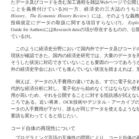
たデータ及びコードを含む加工過程を雑誌Webページで公開
ことを義務付けている[6]一方、経済史の三大誌のうち
History
、
The Economic History Review
）には、そのような義
投稿規定にデータの取扱に関する項目すらない[7]。
Explo
Guide for AuthorsにはResearch dataの項が存在するものの
ている[8]。
このように経済史分野において国内外でデータ及びコード
現状が確認できた。国内の経済史研究では、大量のデータを
そうした状況に対応できていないことも要因の一つであろう
外の経済史学会においても進んでいない状況を踏まえれば、
例えば、データの入手費用の違いである。すでに電子化さ
代的な経済分析に対し、電子化から始めなくてはならない歴
用が高いため、それを公開することに対する抵抗感が拭えな
ころである。近い将来、OCR技術やデジタル・アーカイブ
ータの入手費用が下がり、誰もが同じデータを使えるような
要請も変わってくると信じたい。
コード自体の再現性について
プログラミング言語の互換性の問題により、コード自体の