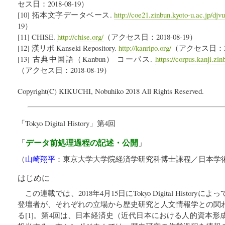
セス日：2018-08-19）
[10] 拓本文字データベース.
http://coe21.zinbun.kyoto-u.ac.jp/djv
19）
[11] CHISE.
http://chise.org/
（アクセス日：2018-08-19）
[12] 漢リポ Kanseki Repository.
http://kanripo.org/
（アクセス日：201
[13] 古典中国語（Kanbun） コーパス.
https://corpus.kanji.zi
（アクセス日：2018-08-19）
Copyright(C) KIKUCHI, Nobuhiko 2018 All Rights Reserved.
「
Tokyo Digital History
」第4回
データ前処理過程の記述・公開
「
」
（
山崎翔平
：
東京大学大学院経済学研究科
博士課程／日本学術
はじめに
この連載では、2018年4月15日にTokyo Digital Histo
登壇者が、それぞれの立場から歴史研究と人文情報学との関
る[1]。第4回は、日本経済史（近代日本における人的資本