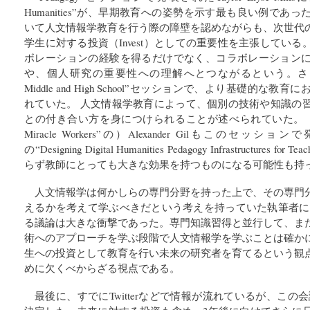
Humanities”が、早期教育への姿勢を示す最も良い例で
いて人文情報学教育を行う際の障壁を認めながらも、次世代
学生に対する投資（Invest）としての重要性を主張してい
ボレーションの経験を得るだけでなく、コラボレーション
や、個人研究の重要性への理解へとつながるという。さらに、“Digit
Middle and High School”セッションで、より基礎的
れていた。 人文情報学教育によって、個別の技術や知識の
との付き合い方を身につけられることが述べられていた。（前述した“O
Miracle Workers”の）Alexander Gilもこのセ
の“Designing Digital Humanities Pedagogy Infrastructure
らず教師にとっても大きな効果を持つものになる可能性も持
人文情報学は何かしらの専門分野を持った上で、その専門
えるかを考えて学ぶべきだという考えを持っていた執筆者にと
る議論は大きな衝撃であった。専門知識習得と並行して、ま
術へのアプローチを学ぶ段階で人文情報学を学ぶことは確か
生への投資として教育を行い未来の研究者を育てるという観
めに欠くべからざる視点である。
最後に、すでにTwitterなどで情報が流れているが、この会