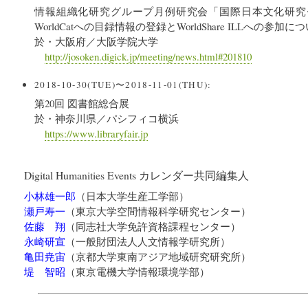
情報組織化研究グループ月例研究会「国際日本文化研究
WorldCatへの目録情報の登録とWorldShare ILLへの参加に
於・大阪府／大阪学院大学
http://josoken.digick.jp/meeting/news.html#201810
2018-10-30(TUE)〜2018-11-01(THU):
第20回 図書館総合展
於・神奈川県／パシフィコ横浜
https://www.libraryfair.jp
Digital Humanities Events カレンダー共同編集人
小林雄一郎
（
日本大学生産工学部
）
瀬戸寿一
（
東京大学空間情報科学研究センター
）
佐藤 翔
（
同志社大学免許資格課程センター
）
永崎研宣
（
一般財団法人人文情報学研究所
）
亀田尭宙
（
京都大学東南アジア地域研究研究所
）
堤 智昭
（
東京電機大学情報環境学部
）