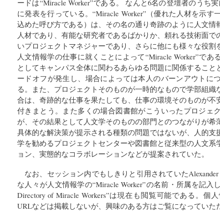
ードは“Miracle Worker”である。 なんと6名の登壇者の
に発表を行っている。“Miracle Worker”（優れた人材を
込めた呼び方である）は、その名の通り奇跡のように人文情
人材であり、有能な研究者であるばかりか、頼れる技術面で
いプロジェクトマネジャーであり、さらに他にも様々な役割
人文情報学の仕事に就くことによって“Miracle Worker”
としてキャンパス全体に関わるあらゆる問題に関係すること
ードオフが発生し、場合によっては本人のバーンアウトに
る。また、プロジェクトそのものが一時的なもので学部組織
合は、奇跡的な仕事を果たしても、仕事の環境そのものが不
付きまとう。また多くの場合図書館がこういったプロジェ
が、その結果として人文学そのものの部門とのつながりが希
具体的な解決策が提示される種類の問題ではないが、人的支
学を勧めるプロジェクトセンターや図書館と従来型の人文系
ョン、実態的なコラボレーションなどが提案されていた。
なお、セッション内でもしきりと引用されていたAlexander
な人々が人文情報学の“Miracle Worker”の名前・所属を記入したGoogl
Directory of Miracle Workers”は現在も閲覧可能
URLなどは掲載しないが、興味のある方はご覧になっていた