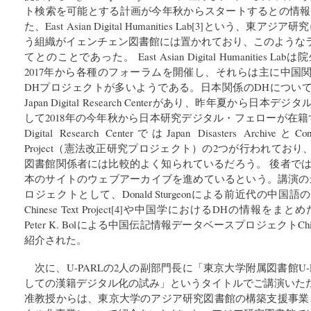
ト検索を可能とする計画が今年秋からスタートするとの情報
た、East Asian Digital Humanities Lab[3]という
う組織がイェンチェン図書館には置かれており、このような
てとのことであった。 East Asian Digital Humanitie
2017年から各種のフォーラムを開催し、それらは主に中国
DHプロジェクトが多いようである。日本関係のDHについ
Japan Digital Research Centerがあり、昨年夏から
して2018年の今年秋から日本研究デジタル・フェローが在籍す
Digital Research CenterではJapan Disasters ArchiveとConsti
Project（憲法改正研究プロジェクト）の2つが行われてお
図書館関係者には比較的よく知られているだろう。 後者では、2
本のサイトのウェブアーカイブを進めているという。講演の
ロジェクトとして、Donald Sturgeonによる前近代の中
Chinese Text Project[4]や中国学におけるDHの情報をまとめたDig
Peter K. Bolによる中国伝記情報データベースプロジェクトChina Bio
紹介された。
次に、U-PARLの2人の副部門長に「東京大学附属図書館U
しての漢籍デジタル化の試み」というタイトルでご講演いた
准教授からは、東京大学のアジア研究図書館の構築支援事業と