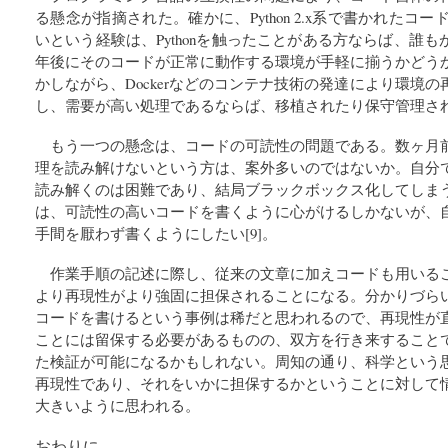
る懸念が指摘された。確かに、Python 2.x系で書かれたコードが、
いという経験は、Pythonを触ったことがある方ならば、誰も
年後にそのコードが正常に動作する環境が手軽に揃うかどう
かしながら、Dockerなどのコンテナ技術の発達により環境
し、需要が高い処理であるならば、移植されたり保守管理さ
もう一つの懸念は、コードの可読性の問題である。数ヶ月
理を読み解けないという方は、案外多いのではないか。自分
読み解くのは困難であり、結局ブラックボックス化してしま
は、可読性の高いコードを書くように心がけるしかないが、
手間を厭わず書くようにしたい[9]。
作業手順の記述に際し、従来の文章に加えコードも用いる
より再現性がより強固に担保されることになる。分かりづら
コードを書けるという事例は稀だと思われるので、再現性が
ことには留保する必要があるものの、双方を行き来すること
た検証が可能になるかもしれない。周知の通り、科学という
再現性であり、それをいかに担保するかということに対して
大きいように思われる。
おわりに