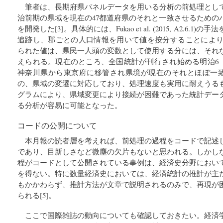
筆者は、長期府県パネルデータを用いる分析の前処理とし
治前期の県域を現在の47都道府県のそれと一致させるための
を開発した[3]。具体的には、Fukao et al. (2015, A2.6
追跡し、郡ごとの人口情報を用いて値を按分することにより補
られた値は、県民一人頭の変数として使用する分には、それ
えられる。現在のところ、全国統計が刊行され始める明治6（
神奈川県から東京府に移管され県境が現在のそれとほぼ一致し
の、県域の変遷に対応しており、処理速度も実用に耐えうる
グラムにより、県域変更により接続が困難であった統計デー
る分析が容易に可能となった。
コードの公開について
本月報の読者層を考えれば、前処理の過程をコードで記述
であり、目新しさなど微塵の欠片もないと思われる。しかし
程がコードとして公開されている事例は、経済史分野におい
を得ない。特に数量経済史においては、経済統計の推計が主
もかかわらず、推計方法が文章で説明されるのみで、再現が
られる[5]。
ここで国際雑誌の動向についても確認しておきたい。経済