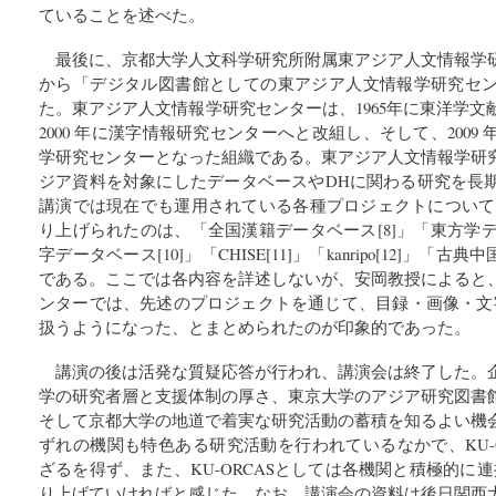
ていることを述べた。
最後に、京都大学人文科学研究所附属東アジア人文情報学
から「デジタル図書館としての東アジア人文情報学研究セ
た。東アジア人文情報学研究センターは、1965年に東洋学
2000 年に漢字情報研究センターへと改組し、そして、200
学研究センターとなった組織である。東アジア人文情報学研
ジア資料を対象にしたデータベースやDHに関わる研究を長
講演では現在でも運用されている各種プロジェクトについて
り上げられたのは、「全国漢籍データベース[8]」「東方学デ
字データベース[10]」「CHISE[11]」「kanripo[12]」「古典中国
である。ここでは各内容を詳述しないが、安岡教授によると
ンターでは、先述のプロジェクトを通じて、目録・画像・文
扱うようになった、とまとめられたのが印象的であった。
講演の後は活発な質疑応答が行われ、講演会は終了した。
学の研究者層と支援体制の厚さ、東京大学のアジア研究図書
そして京都大学の地道で着実な研究活動の蓄積を知るよい機
ずれの機関も特色ある研究活動を行われているなかで、KU-
ざるを得ず、また、KU-ORCASとしては各機関と積極的に
り上げていければと感じた。なお、講演会の資料は後日関西