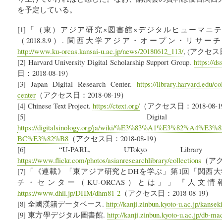
を予定している。
[1]「（東）アジア研究×図書館×デジタルヒューマニ
（2018.8.9）. 関西大学アジア・オープン・リサーチ
http://www.ku-orcas.kansai-u.ac.jp/news/20180612_113/
, (アクセス日：
[2] Harvard University Digital Scholarship Support Group.
https://ds
日：2018-08-19）
[3] Japan Digital Research Center.
https://library.harvard.edu/co
center
（アクセス日：2018-08-19）
[4] Chinese Text Project.
https://ctext.org/
（アクセス日：2018-08-1
[5] Digital Si
https://digitalsinology.org/ja/wiki/%E3%83%A1%E3%82%A4
BC%E3%82%B8
（アクセス日：2018-08-19）
[6] “U-PARL, UTokyo Library Sy
https://www.flickr.com/photos/asianresearchlibrary/collections
（アクセ
[7]「《連載》「東アジア研究とDHを学ぶ」第1回「関西
チ・センター（KU-ORCAS）とは」」『人文情
https://www.dhii.jp/DHM/dhm81-2
（アクセス日：2018-08-19）
[8] 全國漢籍データベース.
http://kanji.zinbun.kyoto-u.ac.jp/kansek
[9] 東方學デジタル圖書館.
http://kanji.zinbun.kyoto-u.ac.jp/db-ma