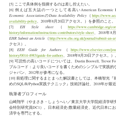
[5] ここで具体例を指摘するのは差し控えたい。
[6] 例えば五大誌の一つとして名高いAmerican Economic
Economic AssociationのData Availability Policy
（
https://www.aea
availability-policy
、2018年8月20日アクセス。）を参照のこと。
[7]
EH Style sheet
（
https://www.cambridge.org/cor
history/information/instructions-contributors/style-sheet
、2018年
EHR Submit an Article
（
http://www.ehs.org.uk/journal/submit-an-ar
クセス）。
[8]
EEH Guide for Authors
（
https://www.elsevier.com/jou
history/0014-4983/guide-for-authors
、2018年8月20日アクセス。）
[9] 可読性の高いコードについては、Dustin Boswell, Trevo
ブルコード：より良いコードを書くためのシンプルで実践的
ジャパン、2012年が参考になる。
[10] 前処理に関するまとまった解説書としては、本橋智光
めのSQL/R/Python実践テクニック』技術評論社、2018年が
執筆者プロフィール
山崎翔平（やまさき・しょうへい／東京大学大学院経済学研
会特別研究員DC1）。日本経済史(数量経済史、近代日本に
済学を専門とする。