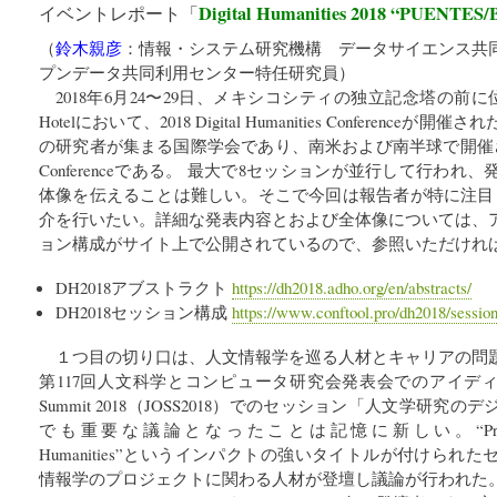
Digital Humanities 2018 “PUENTES
イベントレポート「
（
鈴木親彦
：
情報・システム研究機構 データサイエンス共
プンデータ共同利用センター
特任研究員
）
2018年6月24〜29日、メキシコシティの独立記念塔の前に位置するMar
Hotelにおいて、2018 Digital Humanities Conferen
の研究者が集まる国際学会であり、南米および南半球で開催された初のDi
Conferenceである。 最大で8セッションが並行して行わ
体像を伝えることは難しい。そこで今回は報告者が特に注目
介を行いたい。詳細な発表内容とおよび全体像については、
ョン構成がサイト上で公開されているので、参照いただけれ
DH2018アブストラクト
https://dh2018.adho.org/en/abstracts/
DH2018セッション構成
https://www.conftool.pro/dh2018/sessio
１つ目の切り口は、人文情報学を巡る人材とキャリアの問
第117回人文科学とコンピュータ研究会発表会でのアイディアソン、Ja
Summit 2018（JOSS2018）でのセッション「人文学研
でも重要な議論となったことは記憶に新しい。“Precarious Lab
Humanities”というインパクトの強いタイトルが付けら
情報学のプロジェクトに関わる人材が登壇し議論が行われた