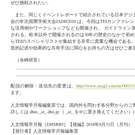
ぜひ挑戦されたい。
また、同じくイベントレポートで紹介されている日本デジ
会の年次国際学術大会JADH2018 は、今回はTEIカンファレ
な活用例やワークショップなども開催され、 ガイドライン
される。欧米以外で開催されるのは30年の歴史のなかで初め
らTEIのスペシャリストが集結する非常に貴重な機会である
造的記述や効果的な共有手法に関心をお持ちの方はぜひご参
（永崎研宣）
配信の解除・送信先の変更は、
http://www.mag2.com/m/000131
ます。
人文情報学月報編集室では、国内外を問わず各分野からのご
詳しくは dhm _at_ dhii.jp （ _at_ を@に置き換えてく
人文情報学月報［DHM085］【後編】2018年8月31日（月刊）
【発行者】人文情報学月報編集室