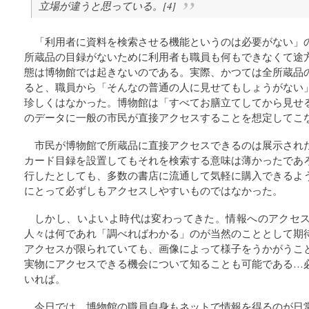
立場が違うと思っている。[4]
「利用者に資料を検索させる機能というのは必要がない」
所蔵品の目録がないために利用者も職員も何もできなくて途
態は博物館では起きないのである。実際、かつては全所蔵品
ると、職員から「そんなの普通の人に見せてもしょうがない
珍しくはなかった。博物館は「すべてお膳立てしてから見せ
のデータに一般の市民が直接アクセスすることを想定してこ
市民が博物館で所蔵品に直接アクセスできるのは展示され
カード目録を設置してもそれを検索する意味は薄かったであ
行したとしても、多数の書店に流通して気軽に購入できるよ
にとって必ずしもアクセスしやすいものではなかった。
しかし、いよいよ時代は変わってきた。情報へのアクセ
人々は何であれ「調べればわかる」のが当然のこととして期
アクセスが限られていても、画像によって様子をうかがうこ
実物にアクセスできる機会について知ることも可能である…
いれば。
今日では、博物館の職員自身もネットで情報を得るのが日