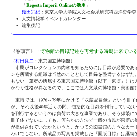
Regesta Imperii Onlineの活用
「
」
纓田宗紀
：
東京大学大学院人文社会系研究科西洋史学専
人文情報学イベントカレンダー
編集後記
《巻頭言》「
博物館の目録記述を再考する時期に来てい
（
村田良二
：
東京国立博物館
）
市民がコレクションの内容を知るためには目録が必要であ
ンを所蔵する組織は当然のこととして目録を整備するはずだ
もない。筆者の所属する東京国立博物館（以下「東博」）は
かなり性格が異なるので、ここでは人文系の博物館・美術館
東博では、1976～79年にかけて『収蔵品目録』という冊
が、それ以後40年近くの間、包括的な目録を刊行していない
を刊行するというのは負荷の大きな事業であり、そう頻繁に
冊子体でないにしても、何らかの方法で一般の市民が東博の
が提供されていたかというと、かつての図書館のようなカー
わけでもない。所蔵品の写真を掲載した『図版目録』は継続