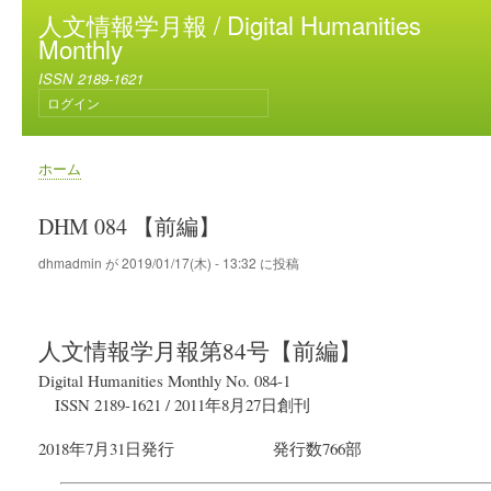
メ
人文情報学月報 / Digital Humanities
イ
Monthly
ン
ISSN 2189-1621
コ
ログイン
ン
ユ
テ
ー
ン
ザ
ホーム
ー
ツ
パ
ア
に
ン
DHM 084 【前編】
カ
移
く
ウ
動
ず
dhmadmin
が
2019/01/17(木) - 13:32
に投稿
ン
ト
メ
ニ
人文情報学月報
第84号【前編】
ュ
ー
Digital Humanities Monthly No. 084-1
ISSN 2189-1621
/
2011年8月27日
創刊
2018年7月31日
発行
発行数766部