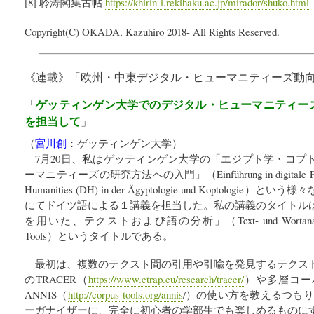
[8] 聆涛閣集古帖
https://khirin-i.rekihaku.ac.jp/mirador/shuko.html
Copyright(C) OKADA, Kazuhiro 2018- All Rights Reserved.
《連載》「
欧州・中東デジタル・ヒューマニティーズ動
ゲッティンゲン大学でのデジタル・ヒューマニティー
「
を担当して
」
（
宮川創
：
ゲッティンゲン大学
）
7月20日、私はゲッティンゲン大学の「エジプト学・コプ
ーマニティーズの研究方法への入門」（Einführung in digitale Forschu
Humanities (DH) in der Ägyptologie und Koptolo
にてドイツ語による１講義を担当した。私の講義のタイトル
を用いた、テクストおよび語の分析」（Text- und Wortanalysen mit
Tools）というタイトルである。
最初は、複数のテクスト間の引用や引喩を発見するテクス
のTRACER（
https://www.etrap.eu/research/tracer/
）や多層コー
ANNIS（
http://corpus-tools.org/annis
/）の使い方を教えるつもり
ーガナイザーに、完全に初心者の学部生でも楽しめるものに