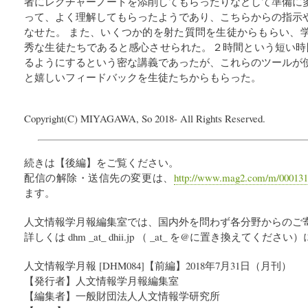
者にレクチャーノートを添削してもらったりなどして準備に
って、よく理解してもらったようであり、こちらからの指示
なせた。 また、いくつか的を射た質問を生徒からもらい、
秀な生徒たちであると感心させられた。２時間という短い時
るようにするという密な講義であったが、これらのツールが
と嬉しいフィードバックを生徒たちからもらった。
Copyright(C) MIYAGAWA, So 2018- All Rights Reserved.
続きは【後編】をご覧ください。
配信の解除・送信先の変更は、
http://www.mag2.com/m/000131
ます。
人文情報学月報編集室では、国内外を問わず各分野からのご
詳しくは dhm _at_ dhii.jp （ _at_ を@に置き換えてく
人文情報学月報 [DHM084]【前編】2018年7月31日（月刊）
【発行者】人文情報学月報編集室
【編集者】一般財団法人人文情報学研究所