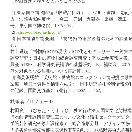
何が必要かを考えるということである。
[1] 東京国立博物館編『収蔵品目録』（｢絵画・書跡・彫
古・法隆寺献納宝物」「金工・刀剣・陶磁器・染織・漆工」
冊）東京国立博物館、1976～79。
[2]
https://colbase.nich.go.jp/
[3] 日本博物館協会編『「博物館の運営改善のための調査研究
187。
井上透編「博物館ICTの現状：ICT化とセキュリティー対
調査研究：日本の博物館総合調査研究：平成26年度報告書』平
興会（JSPS）科学研究費補助金基盤研究（B）補助金、2015、p
稿の対象となる館種について再計算した。
[4] 高見沢明雄「美術館・博物館のコレクション情報提供
室編『研究と資料と情報を結ぶ: 「日本研究学術資料情報の
の記録』国際交流基金（発行）、2002、p. 162。
執筆者プロフィール
村田良二（むらた・りょうじ）独立行政法人国立文化財機構
博物館情報課情報管理室長および文化財活用センターデジタ
学院芸術研究科修士課程修了（総合造形分野、デザイン学修士
大学美術学部先端芸術表現科非常勤助手、武蔵野美術大学芸