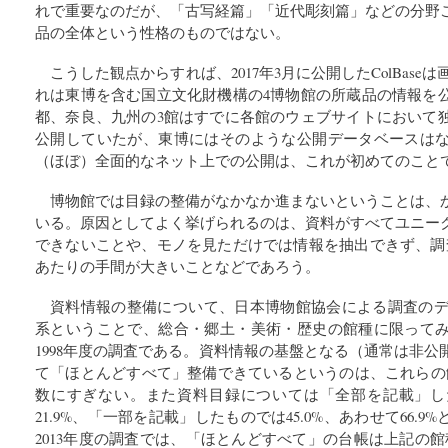
れで重要なのだが、「古写経篇」「近代彫刻篇」などの分野
品の全体という性格のものではない。
こうした観点からすれば、2017年3月に公開したColBase
れは東博を含む国立文化財機構の4博物館の所蔵品の情報を
都、奈良、九州の3館はすでに各館のウェブサイトにおいて
公開していたが、東博にはそのような公開データベースは
（ほぼ）全面的なネット上での公開は、これが初めてのこと
博物館では目録の整備がなかなか進まないということは、
いる。原因としてよく挙げられるのは、資料がすべてユニー
できないことや、モノを見ただけでは情報を抽出できず、調
あたりの手間が大きいことなどであろう。
資料情報の整備について、日本博物館協会による調査のデー
系ということで、総合・郷土・美術・歴史の館種に限って
1998年度の調査である。資料情報の基盤となる（通常は非
て「ほとんどすべて」整備できているというのは、これらの館
数にすぎない。また資料目録については「全部を記載」し
21.9%、「一部を記載」したものでは45.0%、あわせて66.9
2013年度の調査では、「ほとんどすべて」の台帳は上記の館種