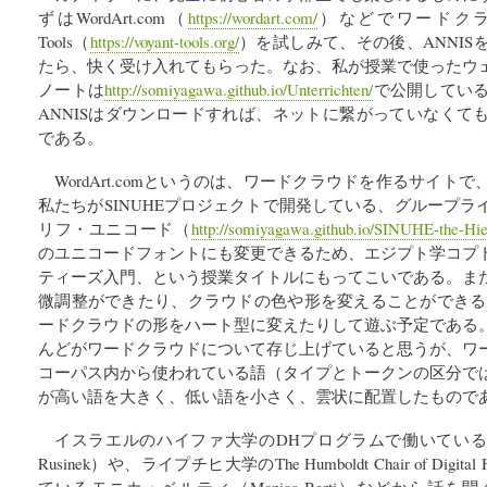
ずはWordArt.com（
https://wordart.com/
）などでワードクラウ
Tools（
https://voyant-tools.org/
）を試しみて、その後、ANNI
たら、快く受け入れてもらった。なお、私が授業で使ったウ
ノートは
http://somiyagawa.github.io/Unterrichten/
で公開している。ち
ANNISはダウンロードすれば、ネットに繋がっていなくて
である。
WordArt.comというのは、ワードクラウドを作るサイ
私たちがSINUHEプロジェクトで開発している、グループ
リフ・ユニコード（
http://somiyagawa.github.io/SINUHE-the-Hie
のユニコードフォントにも変更できるため、エジプト学コプ
ティーズ入門、という授業タイトルにもってこいである。ま
微調整ができたり、クラウドの色や形を変えることができる
ードクラウドの形をハート型に変えたりして遊ぶ予定である
んどがワードクラウドについて存じ上げていると思うが、ワ
コーパス内から使われている語（タイプとトークンの区分で
が高い語を大きく、低い語を小さく、雲状に配置したもので
イスラエルのハイファ大学のDHプログラムで働いているシ
Rusinek）や、ライプチヒ大学のThe Humboldt Chair of Digit