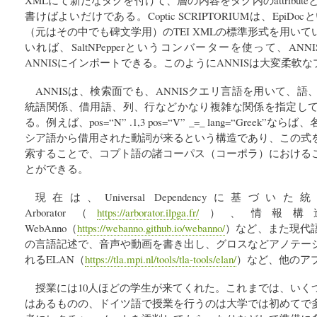
書けばよいだけである。Coptic SCRIPTORIUMは、Epi
（元はその中でも碑文学用）のTEI XMLの標準形式を用いてい
いれば、SaltNPepperというコンバーターを使って、A
ANNISにインポートできる。このようにANNISは大変柔軟
ANNISは、検索面でも、ANNISクエリ言語を用いて、
統語関係、借用語、列、行などかなり複雑な関係を指定し
る。例えば、pos=“N” .1,3 pos=“V” _=_ lang=“Gree
シア語から借用された動詞が来るという構造であり、この式
索することで、コプト語の諸コーパス（コーポラ）における
とができる。
現在は、Universal Dependencyに
Arborator（
https://arborator.ilpga.fr/
）、情報構
WebAnno（
https://webanno.github.io/webanno/
）など、また現代
の言語記述で、音声や動画を書き出し、グロスなどアノテー
れるELAN（
https://tla.mpi.nl/tools/tla-tools/elan/
）など、他のア
授業には10人ほどの学生が来てくれた。これまでは、いく
はあるものの、ドイツ語で授業を行うのは大学では初めてで