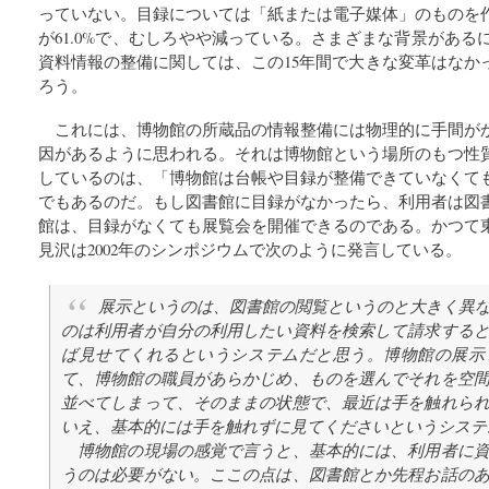
っていない。目録については「紙または電子媒体」のものを
が61.0%で、むしろやや減っている。さまざまな背景があ
資料情報の整備に関しては、この15年間で大きな変革はなか
ろう。
これには、博物館の所蔵品の情報整備には物理的に手間が
因があるように思われる。それは博物館という場所のもつ性
しているのは、「博物館は台帳や目録が整備できていなくて
でもあるのだ。もし図書館に目録がなかったら、利用者は図
館は、目録がなくても展覧会を開催できるのである。かつて
見沢は2002年のシンポジウムで次のように発言している。
展示というのは、図書館の閲覧というのと大きく異
のは利用者が自分の利用したい資料を検索して請求する
ば見せてくれるというシステムだと思う。博物館の展示
て、博物館の職員があらかじめ、ものを選んでそれを空
並べてしまって、そのままの状態で、最近は手を触れら
いえ、基本的には手を触れずに見てくださいというシステ
博物館の現場の感覚で言うと、基本的には、利用者に資
うのは必要がない。ここの点は、図書館とか先程お話の