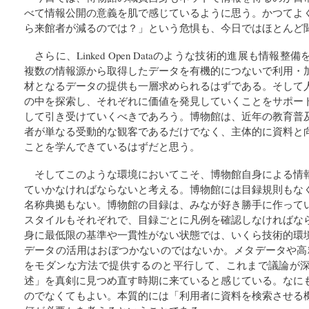
べて情報公開の意義を肌で感じているように思う。かつてよ
ら来館者が減るのでは？」という危惧も、今日ではほとんど
さらに、Linked Open Dataのような技術的進展も情
複数の情報源から取得したデータを有機的につないで利用・
材となるデータの提供も一層求められるはずである。そして
の中を探索し、それぞれに価値を発見していくことをサポー
して引き受けていくべきであろう。博物館は、近年の教育普
者が単なる受動的な観客であるだけでなく、主体的に資料と
ことを学んできているはずだと思う。
そしてこのような環境においてこそ、博物館自身による情
ていかなければならないと考える。博物館には目録規則もな
名称典拠もない。博物館の目録は、みなが好き勝手に作って
スタイルもそれぞれで、目録ごとに凡例を確認しなければな
身に最低限の基準や一貫性がない状態では、いくら技術的環
データの活用はおぼつかないのではないか。メタデータや高
をモダンな方法で提供するのと平行して、これまで議論が
述」を真剣に見つめ直す時期に来ていると感じている。なに
のでなくてもよい。本質的には「利用者に資料を検索させる