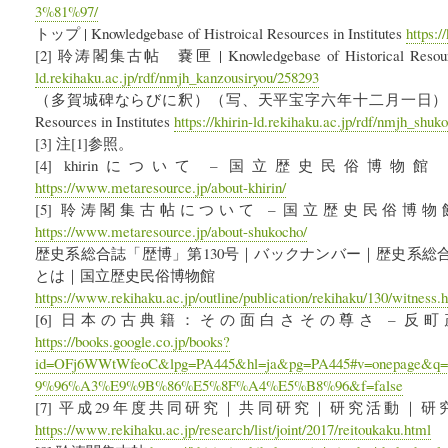
3%81%97/
トップ | Knowledgebase of Histroical Resources in Institutes
https:/
[2] 聆涛閣集古帖 嚢匣 | Knowledgebase of Historical Resources
ld.rekihaku.ac.jp/rdf/nmjh_kanzousiryou/258293
（多賀城碑ならびに釈）（写、天平宝字六年十二月一日） | Knowledge
Resources in Institutes
https://khirin-ld.rekihaku.ac.jp/rdf/nmjh_shu
[3] 注[1]参照。
[4] khirinについて – 国立歴史民俗博
https://www.metaresource.jp/about-khirin/
[5] 聆涛閣集古帖について – 国立歴史民俗博
https://www.metaresource.jp/about-shukocho/
歴史系総合誌「歴博」第130号｜バックナンバー｜歴史系総
とは｜国立歴史民俗博物館
https://www.rekihaku.ac.jp/outline/publication/rekihaku/130/witness.
[6] 日本の古典籍：その面白さその尊さ – 反町茂雄 
https://books.google.co.jp/books?
id=OFj6WWtWfeoC&lpg=PA445&hl=ja&pg=PA445#v=onepage
9%96%A3%E9%9B%86%E5%8F%A4%E5%B8%96&f=false
[7] 平成29年度共同研究｜共同研究｜研究活動｜
https://www.rekihaku.ac.jp/research/list/joint/2017/reitoukaku.html