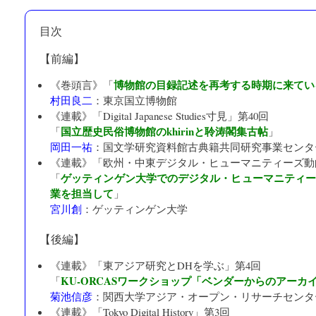
目次
【前編】
博物館の目録記述を再考する時期に来てい
《巻頭言》「
村田良二
：
東京国立博物館
《連載》「
Digital Japanese Studies寸見
」第40回
国立歴史民俗博物館のkhirinと聆涛閣集古帖
「
」
岡田一祐
：
国文学研究資料館古典籍共同研究事業センタ
《連載》「
欧州・中東デジタル・ヒューマニティーズ動
ゲッティンゲン大学でのデジタル・ヒューマニティ
「
業を担当して
」
宮川創
：
ゲッティンゲン大学
【後編】
《連載》「
東アジア研究とDHを学ぶ
」第4回
KU-ORCASワークショップ「ベンダーからのアーカ
「
菊池信彦
：
関西大学アジア・オープン・リサーチセンタ
《連載》「
Tokyo Digital History
」第3回