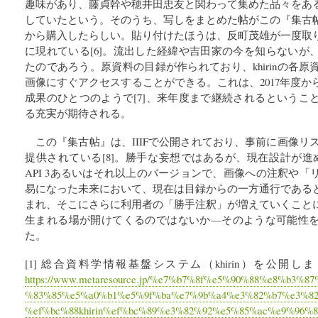
趣味があり、藤貞幹や穂井田忠友と関わって集めた品々をあ
していたという。そのうち、写しをまとめた帖がこの『集古帖』で
から購入したらしい。貼り付けたほうは、反町茂雄が一度取
に現れている[6]。流出した経緯や吉田家の今を知らないが
たのであろう。原資料の目録が作られており、khirinの各
画像にすぐアクセスすることができる。これは、2017年度
成果のひとつのようで[7]、来年度まで継続されるというこ
る充実が期待される。
この『集古帖』は、IIIFで公開されており、事前に画像リスト
提供されている[8]。勝手な妄想ではあるが、現在設計が進められているI
API 3あるいはそれ以上のバージョンで、画像への注釈や
易になった未来において、現在は目録からの一方通行である
まれ、そこにさらに利用者の「勝手注釈」が増えていくこと
生まれる場が開けてくるのではないか—そのような可能性
た。
[1] 総合資料学情報基盤システム（khirin）を公開し
https://www.metaresource.jp/%e7%b7%8f%e5%90%88%e8%b3%
%83%85%e5%a0%b1%e5%9f%ba%e7%9b%a4%e3%82%b7%e3%8
%ef%bc%88khirin%ef%bc%89%e3%82%92%e5%85%ac%e9%96%