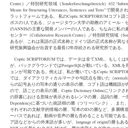
Centre）／特別研究領域（Sonderforschungsbereich）632 “Information
Means for Structuring Utterances, Sentences and 
ラットフォームである。 私のCoptic SCRIPTORIUMコ
ボスの1人である、ジョージタウン大学の助教のアミール・ゼルデス
のANNISの主要な開発メンバーの1人である。ちなみに私
センター（Collaborative Research Centre）／特別研究領域（Sonder
あるが、これは英語の正式名称とドイツ語の正式名称が異な
研究振興協会が出資する最長12年存続される研究所である。
Coptic SCRIPTORIUMでは、データは全てXML、もし
が、バックグラウンドではPostgreSQLが動いている。XM
ョンが可能である。例えば、私が働いているCoptic SCRIPT
では、ダイアクリティカルマークや句読点を除いた（normal
らの記号ありの写本の通りの表示の層、コプト語は機能語が
ので、語ごとの表示の層、Coptic Dictionary Onlineに
の辞書における意味が表示されるレンマの層、品詞の層、一部のコ
Dependencyに基づいた統語樹の層（ツリーバンク）、 
それぞれの文献学的情報の層、写本のIDの層など、多層構
ーパスであれば、動画や音声の層も含めることも可能である
ア語などからの外来語が多いが、language of originの
XMLにて新たなタグを付けて、層の内容をタグ内のattribute