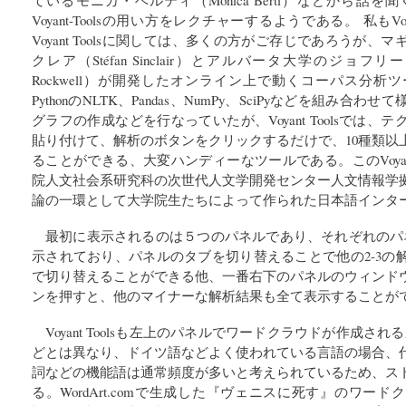
ているモニカ・ベルティ（Monica Berti）などから話
Voyant-Toolsの用い方をレクチャーするようである。 私もVoy
Voyant Toolsに関しては、多くの方がご存じであろうが
クレア（Stéfan Sinclair）とアルバータ大学のジョフリー
Rockwell）が開発したオンライン上で動くコーパス分
PythonのNLTK、Pandas、NumPy、SciPyなどを組み
グラフの作成などを行なっていたが、Voyant Toolsでは
貼り付けて、解析のボタンをクリックするだけで、10種類以
ることができる、大変ハンディーなツールである。このVoyant
院人文社会系研究科の次世代人文学開発センター人文情報学
論の一環として大学院生たちによって作られた日本語インタ
最初に表示されるのは５つのパネルであり、それぞれのパ
示されており、パネルのタブを切り替えることで他の2-3の
で切り替えることができる他、一番右下のパネルのウィンド
ンを押すと、他のマイナーな解析結果も全て表示することが
Voyant Toolsも左上のパネルでワードクラウドが作成されるが
どとは異なり、ドイツ語などよく使われている言語の場合、
詞などの機能語は通常頻度が多いと考えられているため、ス
る。WordArt.comで生成した『ヴェニスに死す』のワー