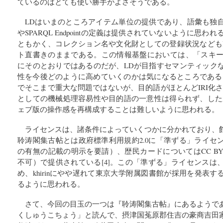
ているのはとても使い勝手がよさそうである。
LDはいまのところアイテム単位の提供であり、語彙も独
やSPARQL Endpointの定義は提供されていないように思わ
ともかく、コレクション名や文化財としての登録状況などもI
ト直書きのままである。この情報基盤においては、「スキーマ
にそのとおりではあるのだが、LDが目指すセマンティック
性を今後どのように高めていくのかは気になるところである。SPAR
でそこまで重大な問題ではないが、目的語がほとんどIRI化
としての機械処理容易性や目的語の一意性は得られず、した
ェブ版の操作感を再構成することは難しいように思われる。
ライセンスは、諸条件によっていくつかに分かれており、
聆涛閣集古帖とは政府標準利用規約2.0に「準ずる」ライセ
の有無の記載の明示を要請）、歴民カードについてはCC BY-
不可）で提供されている[4]。この「準ずる」ライセンスは
め、khirinにやや遅れて東京大学附属図書館が採用を発表
るように思われる。
さて、今回の目玉の一つは『聆涛閣集古帖』にあるようで
くしゅうこちょう」と読んで、摂津国菟原郡住吉の豪商吉田