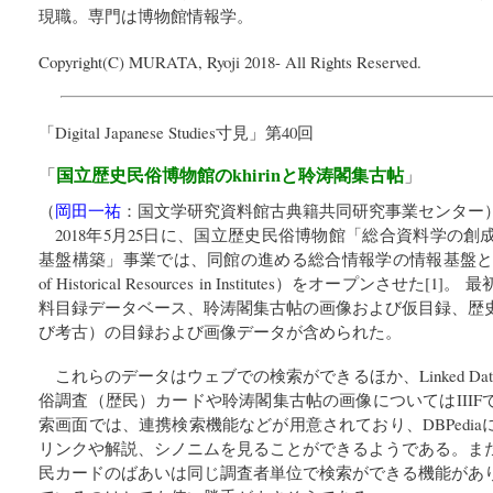
現職。専門は博物館情報学。
Copyright(C) MURATA, Ryoji 2018- All Rights Reserved.
「
Digital Japanese Studies寸見
」第40回
国立歴史民俗博物館のkhirinと聆涛閣集古帖
「
」
（
岡田一祐
：
国文学研究資料館古典籍共同研究事業センター
2018年5月25日に、国立歴史民俗博物館「総合資料学の
基盤構築」事業では、同館の進める総合情報学の情報基盤として、khir
of Historical Resources in Institutes）をオープンさ
料目録データベース、聆涛閣集古帖の画像および仮目録、歴
び考古）の目録および画像データが含められた。
これらのデータはウェブでの検索ができるほか、Linked D
俗調査（歴民）カードや聆涛閣集古帖の画像についてはIII
索画面では、連携検索機能などが用意されており、DBPedi
リンクや解説、シノニムを見ることができるようである。ま
民カードのばあいは同じ調査者単位で検索ができる機能があ