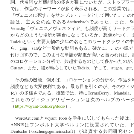
詞、代名詞など機能語の多さが目についたが、ストップワードが除去
では、作品のキーワードが多く表示される。 この授業では
『ヴェニスに死す』をサンプル・データとして用いた。この
語は、主人公の姓であるAschenbachであった。また、St
Venedig「ヴェニス／ヴェネツィア」も頻度が高くワード
からどのような場所が舞台になっているか、想像がつく。また、A
Tadzioという主要人物の少年の名もこのワードクラウド
ら、ging、sahなど一般的な動詞もある。確かに、この小説ではAsc
付け回すので、このような単語が頻度が高いと言われれば、頷ける
のコロケーション分析で、共起するものとして多かったのが
Gustav、また、彼が執心していたTadzio、そして、augen、gu
その他の機能、例えば、コロケーションの分析や、作品を
頻度なども大変便利である。最も目を引くのが、そのヴィ
化）の多様さである。授業では、特にTermsBerry、Mandala
これらのヴィジュアリゼーションは次のヘルプのペー
（
https://voyant-tools.org/docs/
）。
WordArt.comとVoyant Toolsを学生に試してもらった
ANNISはフンボルト大学ベルリンに設置されていた、ド
Deutsche Forschungsgemeinschaft）が出資する共同研究センター（