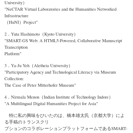
University）
"NeCTAR Virtual Laboratories and the Humanities Networked
Infrastructure
（HuNI）Project"
2．Yuta Hashimoto（Kyoto University）
"SMART-GS Web: A HTML5-Powered, Collaborative Manuscript
Transcription
Platform"
3．Ya-Ju Yeh（Aletheia University）
"Participatory Agency and Technological Literacy via Museum
Collection:
The Case of Peter Mitterhofer Museum"
4．Nirmala Menon（Indian Institute of Technology Indore）
"A Multilingual Digital Humanities Project for Asia"
特に私の興味をひいたのは、橋本雄太氏（京都大学）によ
る手稿のトランスクリ
プションのコラボレーションプラットフォームであるSMART-