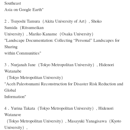
Southeast
Asia on Google Earth"
2．Tsuyoshi Tamura（Akita University of Art）, Shoko
Sumida（Ritsumeikan
University）, Mariko Kaname（Osaka University）
"Landscape Documentation: Collecting “Personal” Landscapes for
Sharing
within Communities"
3．Nurjanah Jane（Tokyo Metropolitan University）, Hidenori
Watanabe
（Tokyo Metropolitan University）
"Aceh Paleotsunami Reconstruction for Disaster Risk Reduction and
Global
Information"
4．Yurina Takata（Tokyo Metropolitan University）, Hidenori
Watanave
（Tokyo Metropolitan University）, Masayuki Yanagisawa（Kyoto
University）,