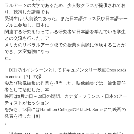
ラルアーツの大学であるため、少人数クラスが提供されてお
り、聴講した講義でも
受講生は5人前後であった。また日本語クラス及び日本語テー
ブルに参加し、日本に
関連する研究を行っている研究者や日本語を学んでいる学生
との交流も行った。ア
メリカのリベラルアーツ校での授業を実際に体験することが
でき、大変勉強になっ
た。
DHiではインターンとしてドキュメンタリー映画Crossroads
in context［7］の撮
影及び映像編集の作業を担当した。映像編集では、編集責任
者として活動した。本
映画は8月24日－28日の期間、カナダ・フランス・日本のアー
ティストがセッション
を持ち、28日にはHamilton CollegeのF.I.L.M. Seriesにて映画の
発表を行った［8］
。