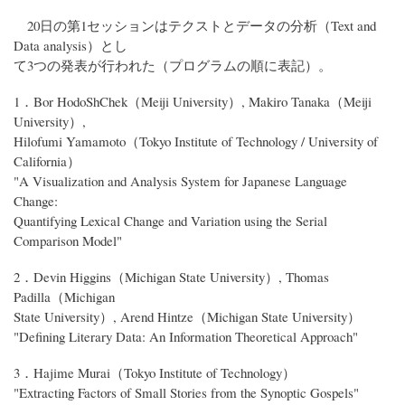
20日の第1セッションはテクストとデータの分析（Text and
Data analysis）とし
て3つの発表が行われた（プログラムの順に表記）。
1．Bor HodoShChek（Meiji University）, Makiro Tanaka（Meiji
University）,
Hilofumi Yamamoto（Tokyo Institute of Technology / University of
California）
"A Visualization and Analysis System for Japanese Language
Change:
Quantifying Lexical Change and Variation using the Serial
Comparison Model"
2．Devin Higgins（Michigan State University）, Thomas
Padilla（Michigan
State University）, Arend Hintze（Michigan State University）
"Defining Literary Data: An Information Theoretical Approach"
3．Hajime Murai（Tokyo Institute of Technology）
"Extracting Factors of Small Stories from the Synoptic Gospels"