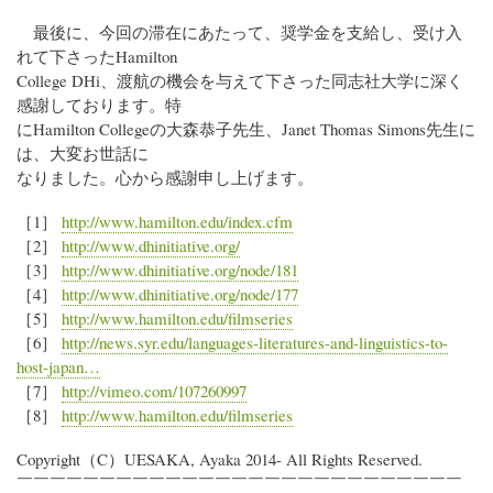
最後に、今回の滞在にあたって、奨学金を支給し、受け入
れて下さったHamilton
College DHi、渡航の機会を与えて下さった同志社大学に深く
感謝しております。特
にHamilton Collegeの大森恭子先生、Janet Thomas Simons先生に
は、大変お世話に
なりました。心から感謝申し上げます。
［1］
http://www.hamilton.edu/index.cfm
［2］
http://www.dhinitiative.org/
［3］
http://www.dhinitiative.org/node/181
［4］
http://www.dhinitiative.org/node/177
［5］
http://www.hamilton.edu/filmseries
［6］
http://news.syr.edu/languages-literatures-and-linguistics-to-
host-japan…
［7］
http://vimeo.com/107260997
［8］
http://www.hamilton.edu/filmseries
Copyright（C）UESAKA, Ayaka 2014- All Rights Reserved.
￣￣￣￣￣￣￣￣￣￣￣￣￣￣￣￣￣￣￣￣￣￣￣￣￣￣￣