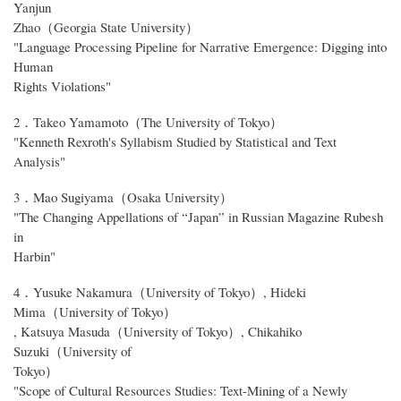
Yanjun
Zhao（Georgia State University）
"Language Processing Pipeline for Narrative Emergence: Digging into
Human
Rights Violations"
2．Takeo Yamamoto（The University of Tokyo）
"Kenneth Rexroth's Syllabism Studied by Statistical and Text
Analysis"
3．Mao Sugiyama（Osaka University）
"The Changing Appellations of “Japan” in Russian Magazine Rubesh
in
Harbin"
4．Yusuke Nakamura（University of Tokyo）, Hideki
Mima（University of Tokyo）
, Katsuya Masuda（University of Tokyo）, Chikahiko
Suzuki（University of
Tokyo）
"Scope of Cultural Resources Studies: Text-Mining of a Newly