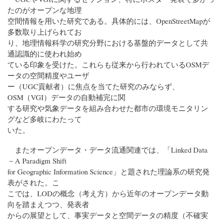
たのがオープンな地理
空間情報を用いた研究である。具体的には、OpenStreetMapが
多数取り上げられてお
り、地理情報科学の研究分野における基盤的データとして共
通認識的に使われ始め
ている印象を受けた。これらも従来から行われているOSMデ
ータの空間精度やユーザ
ー（UGC貢献者）に焦点を当てた研究のみならず、
OSM（VGI）データの自動補完に関
する研究や気象データを組み合わせた都市の環境モニタリン
グなど多岐にわたって
いた。
またオープンデータ・データ流通関連では、「Linked Data
－A Paradigm Shift
for Geographic Information Science」と題された理論系の研究発
表がされた。こ
こでは、LODの概念（考え方）から近年のオープンデータ動
向を踏まえつつ、発表者
からの展望として、事実データと空間データの精度（不確実