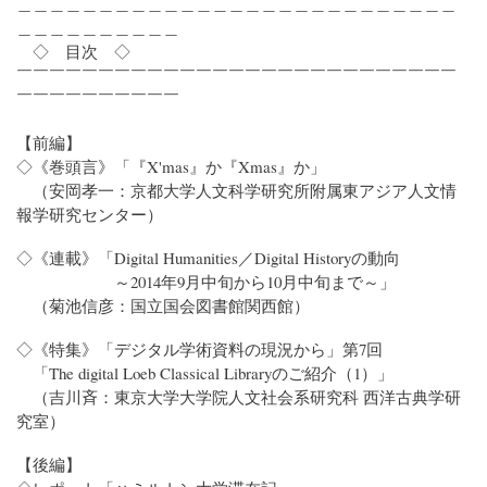
＿＿＿＿＿＿＿＿＿＿＿＿＿＿＿＿＿＿＿＿＿＿＿＿＿＿＿
＿＿＿＿＿＿＿＿＿＿
◇ 目次 ◇
￣￣￣￣￣￣￣￣￣￣￣￣￣￣￣￣￣￣￣￣￣￣￣￣￣￣￣
￣￣￣￣￣￣￣￣￣￣
【前編】
◇《巻頭言》「『X'mas』か『Xmas』か」
（安岡孝一：京都大学人文科学研究所附属東アジア人文情
報学研究センター）
◇《連載》「Digital Humanities／Digital Historyの動向
～2014年9月中旬から10月中旬まで～」
（菊池信彦：国立国会図書館関西館）
◇《特集》「デジタル学術資料の現況から」第7回
「The digital Loeb Classical Libraryのご紹介（1）」
（吉川斉：東京大学大学院人文社会系研究科 西洋古典学研
究室）
【後編】