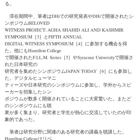
る。
滞在期間中、筆者はDHiでの研究発表やDHiで開催されたシ
ンポジウムBELOVED
WITNESS PROJECT: AGHA SHAHID ALI AND KASHMIR
SYMPOSIUM［3］とFIFTH ANNUAL
DIGITAL WITNESS SYMPOSIUM［4］に参加する機会を得
た。他にもHamilton College
で開催されたF.I.L.M. Series［5］やSyracuse Universityで開催さ
れた日本研究の
研究者を集めたシンポジウムJAPAN TODAY［6］にも参加し
た。デジタルヒューマニ
ティーズや日本研究のシンポジウムに参加し、学外からスピ
ーカーを招集したシン
ポジウムが数多く開催されていることに大変驚いた。またど
のシンポジウムにも聴
衆が多く集まり、研究者と学生が熱心に交流していたのが印
象的であった。
筆者は研究分野に関連のある研究者の講義を聴講した。
Hamilton Collegeはリベ