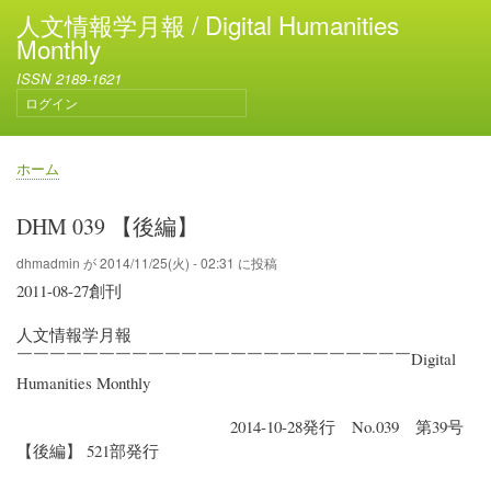
メ
人文情報学月報 / Digital Humanities
イ
Monthly
ン
ISSN 2189-1621
コ
ログイン
ン
ユ
テ
ー
ン
ザ
ホーム
ー
ツ
パ
ア
に
ン
DHM 039 【後編】
カ
移
く
ウ
動
ず
dhmadmin
が
2014/11/25(火) - 02:31
に投稿
ン
2011-08-27創刊
ト
メ
人文情報学月報
ニ
ュ
￣￣￣￣￣￣￣￣￣￣￣￣￣￣￣￣￣￣￣￣￣￣￣￣Digital
ー
Humanities Monthly
2014-10-28発行 No.039 第39号
【後編】 521部発行