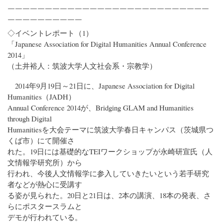
￣￣￣￣￣￣￣￣￣￣￣￣￣￣￣￣￣￣￣￣￣￣￣￣￣￣￣
￣￣￣￣￣￣￣￣￣￣
◇イベントレポート（1）
「Japanese Association for Digital Humanities Annual Conference
2014」
（土井裕人：筑波大学人文社会系・宗教学）
2014年9月19日～21日に、Japanese Association for Digital
Humanities（JADH）
Annual Conference 2014が、Bridging GLAM and Humanities
through Digital
Humanitiesを大会テーマに筑波大学春日キャンパス（茨城県つ
くば市）にて開催さ
れた。19日には基礎的なTEIワークショップが永崎研宣氏（人
文情報学研究所）から
行われ、今後人文情報学に参入していきたいという若手研究
者などが熱心に受講す
る姿が見られた。20日と21日は、2本の講演、18本の発表、さ
らにポスタースラムと
デモが行われている。