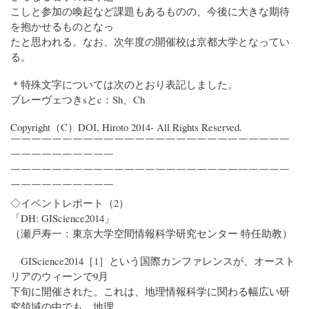
こしと参加の喚起など課題もあるものの、今後に大きな期待
を抱かせるものとなっ
たと思われる。なお、次年度の開催校は京都大学となってい
る。
＊特殊文字については次のとおり表記しました。
ブレーヴェつきsとc：Sh、Ch
Copyright（C）DOI, Hiroto 2014- All Rights Reserved.
￣￣￣￣￣￣￣￣￣￣￣￣￣￣￣￣￣￣￣￣￣￣￣￣￣￣￣
￣￣￣￣￣￣￣￣￣￣
￣￣￣￣￣￣￣￣￣￣￣￣￣￣￣￣￣￣￣￣￣￣￣￣￣￣￣
￣￣￣￣￣￣￣￣￣￣
◇イベントレポート（2）
「DH: GIScience2014」
（瀬戸寿一：東京大学空間情報科学研究センター 特任助教）
GIScience2014［1］という国際カンファレンスが、オースト
リアのウィーンで9月
下旬に開催された。これは、地理情報科学に関わる幅広い研
究領域の中でも、地理