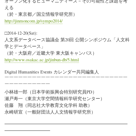
オープン化するヒューマニティーズ－その可能性と課題を考
える
（於・東京都／国立情報学研究所）
http://jinmoncom.jp/sympo2014/
□2014-12-20(Sat):
人文系データベース協議会 第20回 公開シンポジウム「人文科
学とデータベース」
（於・大阪府／近畿大学 東大阪キャンパス）
http://www.osakac.ac.jp/jinbun-db/5.html
Digital Humanities Events カレンダー共同編集人
￣￣￣￣￣￣￣￣￣￣￣￣￣￣￣￣￣￣￣￣￣￣￣￣￣￣￣
￣￣￣￣￣￣￣￣￣￣
小林雄一郎（日本学術振興会特別研究員PD）
瀬戸寿一（東京大学空間情報科学研究センター）
佐藤 翔（同志社大学教育文化学科 助教）
永崎研宣（一般財団法人人文情報学研究所）
━━━━━━━━━━━━━━━━━━━━━━━━━━━
━━━━━━━━━━