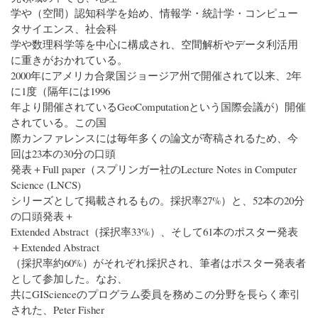
学や（空間）認知科学を始め、情報学・統計学・コンピュー
タサイエンス、社会科
学や数理科学等を中心に構成され、空間解析やデータ利活用
に重きがおかれている。
2000年にアメリカ合衆国ジョージア州で開催されて以来、2年
に1度（隔年には1996
年より開催されているGeoComputationという国際会議が）開催
されている。この国
際カンファレンスには毎年多くの論文が寄稿されるため、今
回は23本の30分の口頭
発表＋Full paper（スプリンガー社のLecture Notes in Computer
Science (LNCS)
シリーズとして掲載されるもの。採択率27%）と、52本の20分
の口頭発表＋
Extended Abstract（採択率33%）、そして61本のポスター発表
＋Extended Abstract
（採択率約60%）がそれぞれ採択され、筆者はポスター発表者
として参加した。なお、
共にGIScienceのプログラム委員を務めこの分野を長らく牽引
された、Peter Fisher