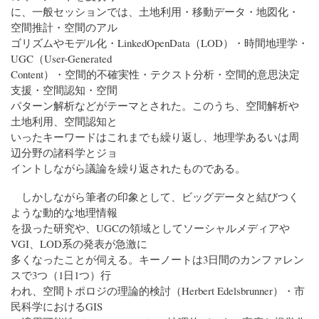
に、一般セッションでは、土地利用・移動データ・地図化・
空間推計・空間のアル
ゴリズムやモデル化・LinkedOpenData（LOD）・時間地理学・
UGC（User-Generated
Content）・空間的不確実性・テクスト分析・空間的意思決定
支援・空間認知・空間
パターン解析などがテーマとされた。このうち、空間解析や
土地利用、空間認知と
いったキーワードはこれまでも繰り返し、地理学あるいは周
辺分野の諸科学とジョ
イントしながら議論を繰り返されたものである。
しかしながら筆者の印象として、ビッグデータと結びつく
ような動的な地理情報
を扱った研究や、UGCの領域としてソーシャルメディアや
VGI、LOD系の発表が急激に
多くなったことが伺える。キーノートは3日間のカンファレン
スで3つ（1日1つ）行
われ、空間トポロジの理論的検討（Herbert Edelsbrunner）・市
民科学におけるGIS