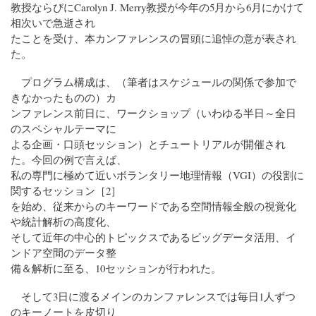
教授ならびにCarolyn J. Merry教授が今年の5月から6月にかけて
相次いで急逝され
たことを受け、本カンファレンスの冒頭に追悼の意が表され
た。
プログラム構成は、（筆者はスケジュールの関係で参加で
きなかったものの）カ
ンファレンス前日に、ワークショップ（いわゆる半日～全日
のスペシャルテーマに
よる企画・口頭セッション）とチュートリアルが開催され
た。今回の例で言えば、
私の専門に極めて近いボランタリー地理情報（VGI）の役割に
関するセッション［2］
を始め、従来からのキーワードである空間情報全般の視覚化
や統計解析の高度化、
そして近年の中心的トピックスであるビッグデータ活用、イ
ンドア空間のデータ整
備＆解析に至る、10セッションが行われた。
そして3日に渡るメインのカンファレンスでは毎日1人ずつ
のキーノートを皮切り