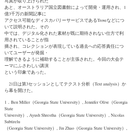
写真が取り上げられた
あと、オーストラリア国立図書館によって開発・運用され、1
億3千万の新聞記事に
アクセス可能なディスカバリーサービスであるTroveなどにつ
いて説明された。その
中では、デジタル化された素材が既に期待されない仕方で利
用されていることが指
摘され、コレクションが表現している過去への応答責任につ
いてユーザーが発掘・
理解できるように補助することが主張された。今回の大会テ
ーマにふさわしい講演
という印象であった。
21日は第3セッションとしてテクスト分析（Text analysis）か
ら幕を開けた。
1．Ben Miller（Georgia State University）, Jennifer Olive（Georgia
State
University）, Ayush Shrestha（Georgia State University）, Nicolas
Subtirelu
（Georgia State University）, Jin Zhao（Georgia State University）,