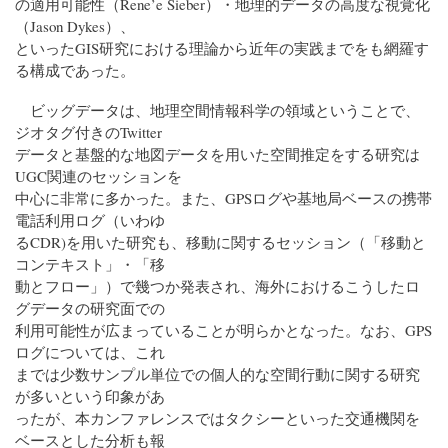
の適用可能性（Rene’e Sieber）・地理的データの高度な視覚化
（Jason Dykes）、
といったGIS研究における理論から近年の実践までをも網羅す
る構成であった。
ビッグデータは、地理空間情報科学の領域ということで、
ジオタグ付きのTwitter
データと基盤的な地図データを用いた空間推定をする研究は
UGC関連のセッションを
中心に非常に多かった。また、GPSログや基地局ベースの携帯
電話利用ログ（いわゆ
るCDR)を用いた研究も、移動に関するセッション（「移動と
コンテキスト」・「移
動とフロー」）で幾つか発表され、海外におけるこうしたロ
グデータの研究面での
利用可能性が広まっていることが明らかとなった。なお、GPS
ログについては、これ
までは少数サンプル単位での個人的な空間行動に関する研究
が多いという印象があ
ったが、本カンファレンスではタクシーといった交通機関を
ベースとした分析も報