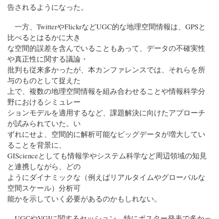
告されるようになった。
一方、TwitterやFlickrなどUGC的な地理空間情報は、GPSと
比べるとはるかに大き
な空間的誤差を含んでいることもあって、データの不確実性
や真正性に関する議論・
批判も従来多かったが、本カンファレンスでは、それらを所
与のものとして捉えた
上で、複数の地理空間情報を組み合わせることや情報科学分
野におけるシミュレー
ションモデルを適用するなど、課題解決に向けたアプローチ
が試みられていた。い
ずれにせよ、空間的に解析可能なビッグデータが増大してい
ることを背景に、
GIScienceとしても情報学やシステム科学など周辺領域の知見
と連携しながら、どの
ようにダイナミックな（例えばリアルタイムやグローバルな
空間スケール）分析可
能かを示していく必要があるのかもしれない。
UGCやVGIに関するセッション、特にポスター発表で多かっ