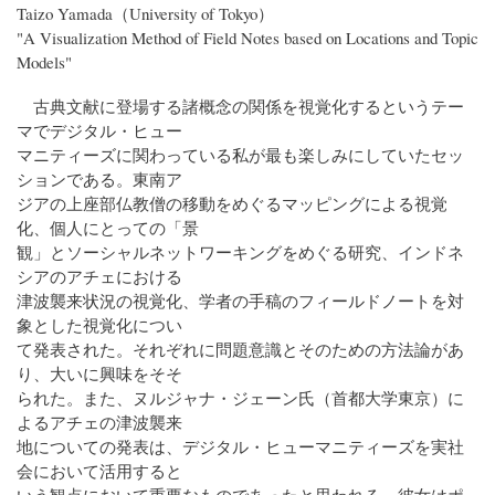
Taizo Yamada（University of Tokyo）
"A Visualization Method of Field Notes based on Locations and Topic
Models"
古典文献に登場する諸概念の関係を視覚化するというテー
マでデジタル・ヒュー
マニティーズに関わっている私が最も楽しみにしていたセッ
ションである。東南ア
ジアの上座部仏教僧の移動をめぐるマッピングによる視覚
化、個人にとっての「景
観」とソーシャルネットワーキングをめぐる研究、インドネ
シアのアチェにおける
津波襲来状況の視覚化、学者の手稿のフィールドノートを対
象とした視覚化につい
て発表された。それぞれに問題意識とそのための方法論があ
り、大いに興味をそそ
られた。また、ヌルジャナ・ジェーン氏（首都大学東京）に
よるアチェの津波襲来
地についての発表は、デジタル・ヒューマニティーズを実社
会において活用すると