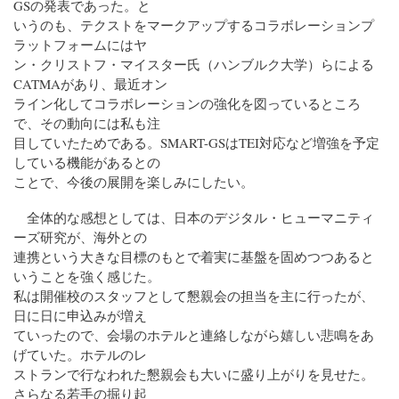
GSの発表であった。と
いうのも、テクストをマークアップするコラボレーションプ
ラットフォームにはヤ
ン・クリストフ・マイスター氏（ハンブルク大学）らによる
CATMAがあり、最近オン
ライン化してコラボレーションの強化を図っているところ
で、その動向には私も注
目していたためである。SMART-GSはTEI対応など増強を予定
している機能があるとの
ことで、今後の展開を楽しみにしたい。
全体的な感想としては、日本のデジタル・ヒューマニティ
ーズ研究が、海外との
連携という大きな目標のもとで着実に基盤を固めつつあると
いうことを強く感じた。
私は開催校のスタッフとして懇親会の担当を主に行ったが、
日に日に申込みが増え
ていったので、会場のホテルと連絡しながら嬉しい悲鳴をあ
げていた。ホテルのレ
ストランで行なわれた懇親会も大いに盛り上がりを見せた。
さらなる若手の掘り起