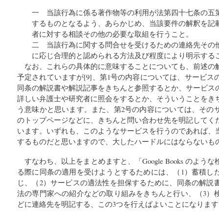
一 当該行為に係る著作物等の利用が法第四十七条の五
するものとなるよう、あらかじめ、当該要件の解釈を記
者に対する相談その他の必要な取組を行うこと。
二 当該行為に関する問合せを受けるための連絡先その
に応じ合理的と認められる方法及び程度により明示する
なお、これらの具体的に意味することについても、前述の
予定されていますが[9]、第1号の内容については、サービ
同条の解説書や解説記事をきちんと参照するとか、サービス
詳しい弁護士や研究者に照会をするとか、そういうことをき
う意味かと思います。また、第2号の内容については、その
のトップページなどに、きちんと問い合わせ先を明記してく
います。いずれも、このようなサービスを行うのであれば、
するものだと思いますので、大したハードルにはならないも
すなわち、以上をまとめますと、「Google Books のよ
る際に同条の適用を受けようとするためには、（1）蓄積し
じ、（2）サービスの適法性を担保するために、同条の解説
法の専門家への紹介などの取り組みをきちんと行い、（3）
どに連絡先を明記する、この3つを行えばよいことになります