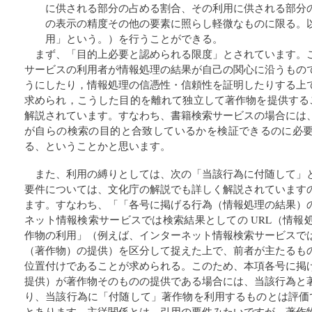
に供される部分の占める割合、その利用に供される部分
の表示の精度その他の要素に照らし軽微なものに限る。
用」という。）を行うことができる。
まず、「目的上必要と認められる限度」とされています。
サービスの利用者が情報処理の結果が自己の関心に沿うもの
うにしたり，情報処理の信憑性・信頼性を証明したりする上
求められ，こうした目的を離れて独立して著作物を提供するこ
解説されています。すなわち、書籍検索サービスの場合には
が自らの検索の目的と合致しているかを検証できるのに必
る、ということかと思います。
また、利用の縛りとしては、次の「当該行為に付随して」
要件については、文化庁の解説でも詳しく解説されています
ます。すなわち、「「各号に掲げる行為（情報処理の結果）
ネット情報検索サービスでは検索結果としての URL（情報
作物の利用」（例えば、インターネット情報検索サービスで
（著作物）の提供）を区分して捉えた上で、前者が主たるも
位置付けであることが求められる。このため、本項各号に掲
提供）が著作物そのものの提供である場合には、当該行為と
り、当該行為に「付随して」著作物を利用するものとは評価で
とあります。主従関係とは、引用の要件みたいですが、著作