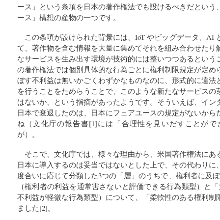
ース」という条項を日本の著作権法でも設けるべきだという
ース」構想の産物の一つです。
この条項が設けられた背景には、IoT やビッグデータ、AI
て、著作物を含む情報を大量に集めてそれを組み合わせたり
なサービスを生み出す環境が技術的には整いつつあるという
の著作権法では個別具体的な行為ごとに権利制限規定が定め
ぼす不利益は無いかごくわずかなものなのに、形式的に違法
を行うことをためらうことで、このような新たなサービスの
はないか、という指摘があったようです。そういえば、イン
日本で衰退したのは、日本にフェアユースの規定がないから
ね（文化庁の報告書[1]には「合理性を見いだすことが
が）。
そこで、文化庁では、様々な理由から、米国著作権法にあ
日本に導入するのは妥当ではないとした上で、その代わりに
度合いに応じて分類した3つの「層」のうちで、権利者に及ぼ
（権利者の利益を通常害さないと評価できる行為類型）と「
不利益が軽微な行為類型）について、「柔軟性のある権利制
ました[2]。