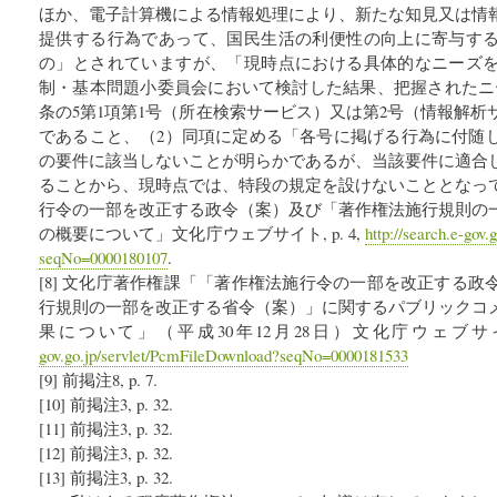
ほか、電子計算機による情報処理により、新たな知見又は情
提供する行為であって、国民生活の利便性の向上に寄与す
の」とされていますが、「現時点における具体的なニーズ
制・基本問題小委員会において検討した結果、把握されたニー
条の5第1項第1号（所在検索サービス）又は第2号（情報解
であること、（2）同項に定める「各号に掲げる行為に付随
の要件に該当しないことが明らかであるが、当該要件に適合
ることから、現時点では、特段の規定を設けないこととなっ
行令の一部を改正する政令（案）及び「著作権法施行規則の
の概要について」文化庁ウェブサイト, p. 4,
http://search.e-gov
seqNo=0000180107
.
[8] 文化庁著作権課「「著作権法施行令の一部を改正する
行規則の一部を改正する省令（案）」に関するパブリックコ
果について」（平成30年12月28日）文化庁ウェブサイト, 
gov.go.jp/servlet/PcmFileDownload?seqNo=0000181533
[9] 前掲注8, p. 7.
[10] 前掲注3, p. 32.
[11] 前掲注3, p. 32.
[12] 前掲注3, p. 32.
[13] 前掲注3, p. 32.