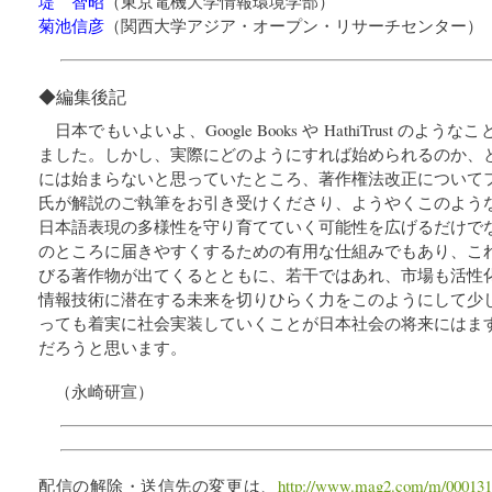
堤 智昭
（
東京電機大学情報環境学部
）
菊池信彦
（
関西大学アジア・オープン・リサーチセンター
）
◆編集後記
日本でもいよいよ、Google Books や HathiTrust の
ました。しかし、実際にどのようにすれば始められるのか、
には始まらないと思っていたところ、著作権法改正について
氏が解説のご執筆をお引き受けくださり、ようやくこのよう
日本語表現の多様性を守り育てていく可能性を広げるだけで
のところに届きやすくするための有用な仕組みでもあり、こ
びる著作物が出てくるとともに、若干ではあれ、市場も活性
情報技術に潜在する未来を切りひらく力をこのようにして少
っても着実に社会実装していくことが日本社会の将来にはま
だろうと思います。
（永崎研宣）
配信の解除・送信先の変更は、
http://www.mag2.com/m/000131