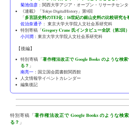
菊池信彦
：
関西大学アジア・オープン・リサーチセンタ
《連載》「
Tokyo DigitalHistory
」第9回
多言語史料のTEI化：16世紀の銀山史料の比較研究を
「
佐治奈通子
：
東京大学大学院人文社会系研究科
Gregory Crane 氏インタビュー全訳（第2回
特別寄稿「
小川潤
：
東京大学大学院人文社会系研究科
【後編】
著作権法改正で Google Books のよう
特別寄稿「
る？
」
南亮一
：
国立国会図書館関西館
人文情報学イベントカレンダー
編集後記
著作権法改正で Google Books のよう
特別寄稿「
る？
」