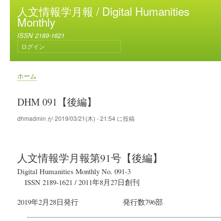
メ
人文情報学月報 / Digital Humanities
イ
Monthly
ン
ISSN 2189-1621
コ
ログイン
ン
ユ
テ
ー
ン
ザ
ホーム
ー
ツ
パ
ア
に
ン
DHM 091【後編】
カ
移
く
ウ
動
ず
dhmadmin
が
2019/03/21(木) - 21:54
に投稿
ン
ト
メ
ニ
人文情報学月報
第91号【後編】
ュ
ー
Digital Humanities Monthly No. 091-3
ISSN 2189-1621 /
2011年8月27日
創刊
2019年2月28日
発行
発行数796部