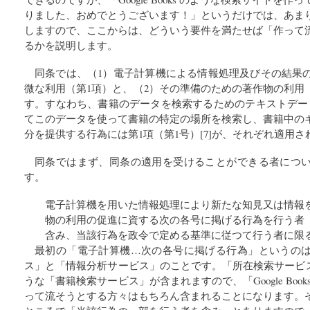
りました、おめでとうございます！」というだけでは、あま
しますので、ここからは、どういう要件を満たせば「作って
るかを説明します。
同条では、（1）電子計算機による情報処理及びその結果
微な利用（第1項）と、（2）その準備のための著作物の利用
す。すなわち、書籍のデータを検索するためのテキストデー
てこのデータを使って書籍の特定の場所を検索し、書籍中の
分を提供する行為には第1項（第1号）[7]が、それぞれ適用
同条ではまず、同条の適用を受けることができる者につ
す。
電子計算機を用いた情報処理により新たな知見又は情報
物の利用の促進に資する次の各号に掲げる行為を行う者
含み、当該行為を政令で定める基準に従つて行う者に限
最初の「電子計算機…次の各号に掲げる行為」というの
ス」と「情報分析サービス」のことです。「所在検索サービス」には、
うな「書籍検索サービス」が含まれますので、「Google Boo
って流そうとする方々はもちろん含まれることになります。