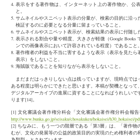
表示をする著作物は、インターネット上の著作物か、公
と。
サムネイルやスニペット表示の分量が、検索の目的に沿っ
検証するのに必要となる分量に留まっていること。
サムネイルやスニペット表示が、検索結果の表示に付随し
表示される割合や量や精度、大きさが軽微（Google Book
ンでの画像表示において許容されている程度）であること
著作権者の利益を不当に害するような表示（表示を見たら
表示）をしないこと。
海賊版であることを知りながら表示をしないこと。
まだまだはっきりしない点は残っていますが、現時点では
ある程度は明らかにできたと思います。本稿が契機となって
デジタルアーカイブの進展に資することになればうれしいで
ります[14]。
[1] 文化審議会著作権分科会「文化審議会著作権分科会報告書」（平
http://www.bunka.go.jp/seisaku/chosakuken/hokaisei/h30_hokaisei/pd
[2] ちなみに、もう一つの階層である「第3層」は、「著作
むが、文化の発展等の公益的政策目的の実現のため権利者の
為類型」とされています。