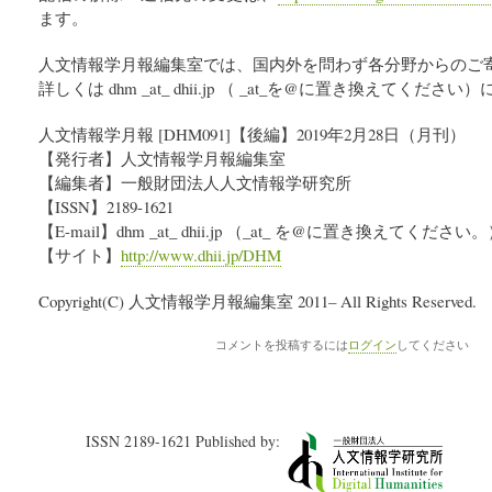
ます。
人文情報学月報編集室では、国内外を問わず各分野からのご
詳しくは dhm _at_ dhii.jp （ _at_を@に置き換えてく
人文情報学月報 [DHM091]【後編】2019年2月28日（月刊）
【発行者】人文情報学月報編集室
【編集者】一般財団法人人文情報学研究所
【ISSN】2189-1621
【E-mail】dhm _at_ dhii.jp （_at_ を@に置き換えてください
【サイト】
http://www.dhii.jp/DHM
Copyright(C) 人文情報学月報編集室 2011– All Rights Reserved.
コメントを投稿するには
ログイン
してください
ISSN 2189-1621 Published by: