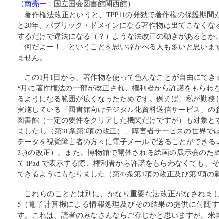
（
南亮一
：
国立国会図書館関西館
）
著作権法改正というと、TPP11の発効で著作権の保護期間
と20年、パブリック・ドメインになる著作物は出てこなくな
するだけで違法になる（？）ような法改正の動きがあるとか
「何だよー！」ということを思い浮かべる人も多いと思いま
ません。
この1月1日から、著作物を使って色んなことが自由にできる
5月に著作権法の一部が改正され、権利者から許諾をもらわ
るようになる範囲が広くなったためです。例えば、私が勤務
実施している「図書館向けデジタル化資料送信サービス」の
図書館（一定の要件をクリアした機関だけですが）も対象と
ましたし（第31条第3項の改正）、障害者サービスの世界で
データを視覚障害者の方々に電子メールで送ることができるよ
3項の改正）。また、博物館で開催される絵画の展示会のた
て iPad で表示する際、権利者から許諾をもらわなくても、その
できるようにもなりました（第47条第1項の改正及び第2項の
これらのこととは別に、かなり重要な法改正がなされまし
5（電子計算機による情報処理及びその結果の提供に付随
す。これは、読者のみなさんならご存じかと思いますが、米