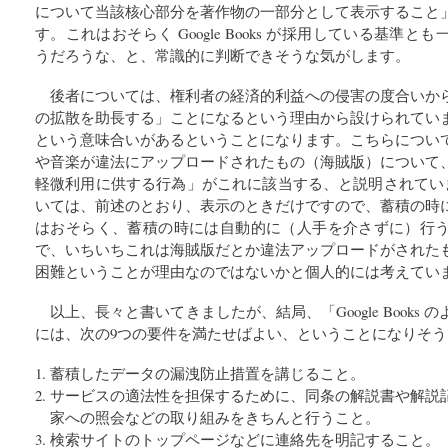
について当該核心部分を著作物の一部分として表示すること
す。これはおそらく Google Books が採用している基準
うだろうな、と、常識的に判断できそうな気がします。
後者については、権利者の経済的利益への侵害の度合いか
の拡散を助長する」ことになるという理由から設けられてい
という意味合いがあるということになります。こちらについ
や音楽が違法にアップロードされたもの（海賊版）について
軽微利用に供する行為」がこれに該当する、と説明されていま
いては、前述のとおり、表示のときだけですので、蓄積の時
はおそらく、蓄積の時には自動的に（人手を介さずに）行
で、いちいちこれは海賊版だとか違法アップロードがされた
困難ということが理由なのではないかと個人的には考えてい
以上、長々と書いてきましたが、結局、「Google Books
には、次の9つの要件を満たせばよい、ということになりそう
蓄積したデータの漏洩防止措置を講じること。
サービスの適法性を担保するために、同条の解説書や解説
家への照会などの取り組みをきちんと行うこと。
検索サイトのトップページなどに連絡先を明記すること。