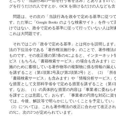
ところで「当該行為の一部を行う者を含み」とありますので
グを行うだけの人ですとか、OCR を掛けるだけの人なども
問題は、その次の「当該行為を政令で定める基準に従つ
す。ただ単に「Google Books のような検索サイト」を作っ
けではない、政令で定める基準に従って行っていない人は対
これは大問題です。
それではこの「政令で定める基準」とは何かを説明します
法の下位法令である「著作権法施行令」のことで、著作権法
ものです。その改正後の第7条の4によると、インターネット
ビス（もちろん「書籍検索サービス」の場合も含みます）に
施のために蓄積している著作物等の複製物に係る情報の漏え
を講ずること（第1項第2号及び第2項第2号）と、（2）「
「書籍検索サービス」も含みます）や「情報分析サービス」
な措置として文部科学省令で定める措置を講ずること（第1項
す。なお、（1）の具体的な措置の内容は「事業者に委ねら
を課すことは意図して」おらず、「事業者の円滑な対応に資
ては、今後、解説等で明らかにしていくことを予定してい」る
（2）については、これも著作権法の改正に合わせて改正され
の5に、次の2つが定められています。