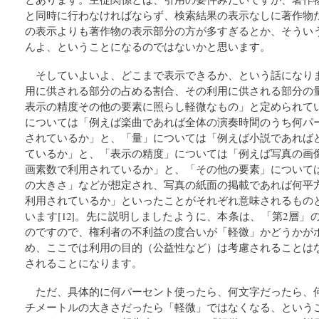
と同時に行わなければならず、検索結果の表示なしに著作物
の表示よりも著作物の表示部分の方が多すぎるとか、そうい
んよ、ということになるのではないかと思います。
そしていよいよ、どこまで表示できるか、という話になり
用に供される部分の占める割合、その利用に供される部分の
表示の精度その他の要素に照らし軽微なもの」と定められて
については「例えば楽曲であれば全体の演奏時間のうち何パ
されているか」と、「量」については「例えば小説であれば
ているか」と、「表示の精度」については「例えば写真の画
画素数で利用されているか」と、「その他の要素」について
の大きさ」などが想定され、写真の紙面の掲載であれば何平
利用されているか」といったことがそれぞれ意味されるもの
います[12]。先に説明しましたように、本条は、「第2層
のですので、権利者の不利益の度合いが「軽微」かどうかが
め、ここでは利用の目的（公益性など）は考慮されることは
されることになります。
ただ、具体的に何パーセント使ったら、何文字だったら、
チメートルの大きさだったら「軽微」ではなくなる、という