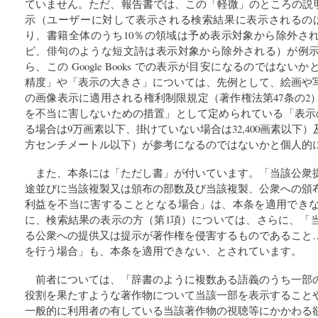
ていません。ただ、報告書では、この「軽微」のところの説明の際、G
示（ユーザーに対して表示される検索結果に表示されるのは
り、書籍全体のうち10％の領域は予め表示対象から除外さ
ピ、俳句のような短文詩は表示対象から除外される）が例
ら、この Google Books での表示が目安になるのではな
精度」や「表示の大きさ」については、先例として、絵画や
の画像表示に適用される権利制限規定（著作権法第47条の2
を不当に害しないための措置」として定められている「表示の
る場合は9万画素以下、掛けていない場合は32,400画素以下
方センチメートル以下）が参考になるのではないかと個人的
また、本条には「ただし書」が付いています。「当該公衆
途並びに当該複製又は頒布の部数及び当該複製、公衆への頒
利益を不当に害することとなる場合」は、本条を適用でき
に、検索結果の表示の方（第1項）については、さらに、「
る公衆への提供又は提示が著作権を侵害するものであること
を行う場合」も、本条を適用できない、とされています。
前者については、「辞書のように複数ある語義のうち一部
役割を果たすような著作物について当該一部を表示すること
一般的に利用者の有している当該著作物の視聴等にかかわる