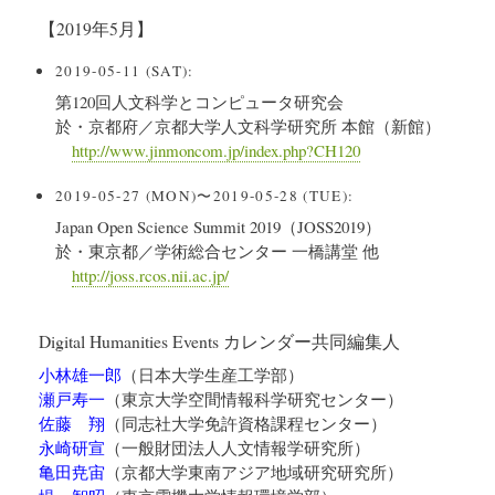
【2019年5月】
2019-05-11 (SAT):
第120回人文科学とコンピュータ研究会
於・京都府／京都大学人文科学研究所 本館（新館）
http://www.jinmoncom.jp/index.php?CH120
2019-05-27 (MON)〜2019-05-28 (TUE):
Japan Open Science Summit 2019（JOSS2019）
於・東京都／学術総合センター 一橋講堂 他
http://joss.rcos.nii.ac.jp/
Digital Humanities Events カレンダー共同編集人
小林雄一郎
（
日本大学生産工学部
）
瀬戸寿一
（
東京大学空間情報科学研究センター
）
佐藤 翔
（
同志社大学免許資格課程センター
）
永崎研宣
（
一般財団法人人文情報学研究所
）
亀田尭宙
（
京都大学東南アジア地域研究研究所
）