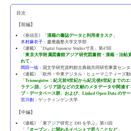
目次
【前編】
漢籍の書誌データと利用者タスク
《巻頭言》「
」
木村麻衣子
：
慶應義塾大学文学部
《連載》「
Digital Japanese Studies寸見
」第47回
東京大学附属図書館アジア研究図書館・漢籍・法帖資料の
「
れて
」
岡田一祐
：
国文学研究資料館古典籍共同研究事業センタ
《連載》「
欧州・中東デジタル・ヒューマニティーズ動
Trismegistos：紀元前8世紀から紀元後8世紀ま
「
ラテン語、シリア語などの文献のメタデータや関連す
ブ・データベース群、および、Linked Open Data のサ
宮川創
：
ゲッティンゲン大学
【中編】
《連載》「
東アジア研究と DH を学ぶ
」第11回
「オープン」に関わるイベントで思うことなど
「
」