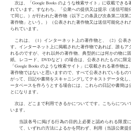
次は、「Google Books のような検索サイト」に収載で
れています。すなわち、「公衆への提供又は提示（送信可能
て同じ。）が行われた著作物（以下この条及び次条第二項第
著作物」という。）（公表された著作物又は送信可能化され
られています。
これは、（1）インターネット上の著作物と、（2）公表
す。インターネット上に掲載された著作物であれば、誰もア
れるのですが、それ以外の著作物、典型的には何かの物に
紙、レコード、DVDなど）の場合は、公表されたものに限
「Google Books のような検索サイト」に収載される著作
著作物ではないと思いますので、すべて公表されているもの
がって、日記や書簡をスキャニングしてテキストデータ化し
ータベースを作ろうとする場合には、これらの日記や書簡は
とになります。
次は、どこまで利用できるかについてです。こちらについ
います。
当該各号に掲げる行為の目的上必要と認められる限度
て、いずれの方法によるかを問わず、利用（当該公衆提