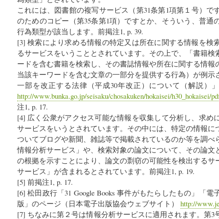
これには、図書館の複写サービス（第31条第1項第１号）で
のためのコピー（第35条第1項）ですとか、そういう、普通
行為類型が該当します。前掲注1, p. 39.
[3] 検索により求める情報の特定又は所在に関する情報を
るサービスをいうこととされています。その上で、「書籍検
ードを含む書籍を検索し、その書誌情報や所在に関する情報
当該キーワードを含む文章の一部分を提供する行為）が例示
一部を改正する法律（平成30年改正）について（解説）」文化庁
http://www.bunka.go.jp/seisaku/chosakuken/hokaisei/h30_hokaisei/pd
注1, p. 17.
[4] 広く公衆がアクセス可能な情報を収集して分析し、求
サービスをいうとされています。その中には、特定の情報に
ついてブログや新聞、雑誌等で掲載されているのか等を調べ
情報分析サービス」や、検索対象の論文について、その論文
の根拠を示すことにより、論文の剽窃の可能性を検出するサ
サービス」が含まれるとされています。前掲注1, p. 19.
[5] 前掲注1, p. 17.
[6] 松田政行「31 Google Books 事件がもたらしたもの
版」のページ（日本電子出版協会ウェブサイト）
http://www.je
[7] ちなみに第２号は情報分析サービスに適用されます。第