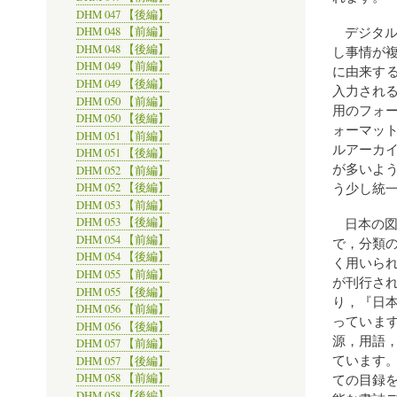
DHM 047 【後編】
デジタ
DHM 048 【前編】
DHM 048 【後編】
し事情が
DHM 049 【前編】
に由来する
DHM 049 【後編】
入力される
DHM 050 【前編】
用のフォ
DHM 050 【後編】
ォーマッ
DHM 051 【前編】
ルアーカ
DHM 051 【後編】
が多いよ
DHM 052 【前編】
う少し統
DHM 052 【後編】
DHM 053 【前編】
日本の
DHM 053 【後編】
DHM 054 【前編】
で，分類の
DHM 054 【後編】
く用いられ
DHM 055 【前編】
が刊行さ
DHM 055 【後編】
り，『日
DHM 056 【前編】
っていま
DHM 056 【後編】
源，用語
DHM 057 【前編】
ています
DHM 057 【後編】
ての目録
DHM 058 【前編】
DHM 058 【後編】