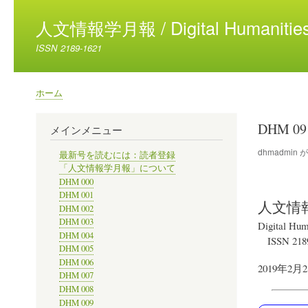
人文情報学月報 / Digital Humanities
ISSN 2189-1621
ホーム
パ
ン
DHM 0
メインメニュー
く
ず
dhmadmin
最新号を読むには：読者登録
「人文情報学月報」について
DHM 000
DHM 001
人文情
DHM 002
DHM 003
Digital Hum
DHM 004
ISSN 218
DHM 005
DHM 006
2019年2月
DHM 007
DHM 008
DHM 009