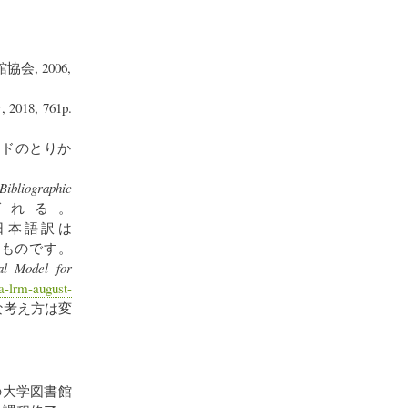
, 2006,
, 761p.
ードのとりか
Bibliographic
ばれる。
日本語訳は
たものです。
al Model for
la-lrm-august-
な考え方は変
の大学図書館