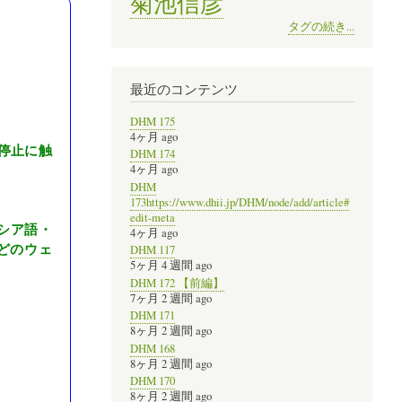
菊池信彦
タグの続き...
最近のコンテンツ
DHM 175
4ヶ月 ago
開停止に触
DHM 174
4ヶ月 ago
DHM
173https://www.dhii.jp/DHM/node/add/article#
edit-meta
リシア語・
4ヶ月 ago
どのウェ
DHM 117
5ヶ月 4 週間 ago
DHM 172 【前編】
7ヶ月 2 週間 ago
DHM 171
8ヶ月 2 週間 ago
DHM 168
8ヶ月 2 週間 ago
DHM 170
8ヶ月 2 週間 ago