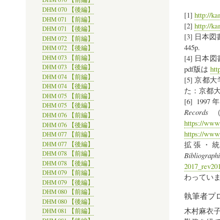
DHM 070 【後編】
[1]
http://ka
DHM 071 【前編】
[2]
http://k
DHM 071 【後編】
[3] 日本
DHM 072 【前編】
445p.
DHM 072 【後編】
[4] 日本
DHM 073 【前編】
DHM 073 【後編】
pdf版は
htt
DHM 074 【前編】
[5] 京
DHM 074 【後編】
た：京都大学
DHM 075 【前編】
[6] 
DHM 075 【後編】
Records
（
DHM 076 【前編】
https://www.
DHM 076 【後編】
https://www.i
DHM 077 【前編】
拡張・統
DHM 077 【後編】
DHM 078 【前編】
Bibliograph
DHM 078 【後編】
2017_rev201
DHM 079 【前編】
わってい
DHM 079 【後編】
DHM 080 【前編】
執筆者プ
DHM 080 【後編】
木村麻衣
DHM 081 【前編】