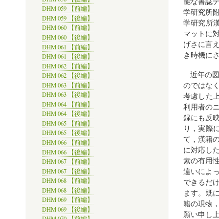
能な書誌
DHM 059 【前編】
学研究所附
DHM 059 【後編】
学研究所漢
DHM 060 【前編】
マットに
DHM 060 【後編】
げさに言
DHM 061 【前編】
き時機に
DHM 061 【後編】
DHM 062 【前編】
近年の
DHM 062 【後編】
のではな
DHM 063 【前編】
DHM 063 【後編】
考慮した上
DHM 064 【前編】
利用者の
DHM 064 【後編】
録にも反
DHM 065 【前編】
り，実際
DHM 065 【後編】
て，漢籍
DHM 066 【前編】
に対応し
DHM 066 【後編】
素の有用
DHM 067 【前編】
違いによ
DHM 067 【後編】
DHM 068 【前編】
できるだ
DHM 068 【後編】
ます。既
DHM 069 【前編】
籍の現物
DHM 069 【後編】
願い申し
DHM 070 【前編】