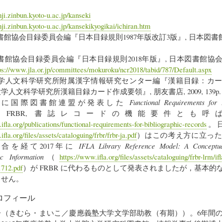
nji.zinbun.kyoto-u.ac.jp/kanseki
anji.zinbun.kyoto-u.ac.jp/kansekikyogikai/ichiran.htm
図書館協会目録委員会編『日本目録規則1987年版改訂3版』, 日本図書館協会
図書館協会目録委員会編『日本目録規則2018年版』, 日本図書館協会, 2018
ps://www.jla.or.jp/committees/mokuroku/ncr2018/tabid/787/Default.aspx
都大学人文科学研究所附属漢字情報研究センター編『漢籍目録：カ
人文科学研究所漢籍目録カード作成要領』, 朋友書店, 2009, 139p.
1997年に国際図書館連盟が発表した
Functional Requirements for 
FRBR, 書誌レコードの機能要件とも呼
ifla.org/publications/functional-requirements-for-bibliographic-records
。
fla.org/files/assets/cataloguing/frbr/frbr-ja.pdf
）はこの考え方に立っ
合を経て2017年に
IFLA Library Reference Model: A Conceptu
ic Information
（
https://www.ifla.org/files/assets/cataloguing/frbr-lrm/if
712.pdf
）が FRBR に代わるものとして発表されましたが，基本的
ません。
ロフィール
子（きむら・まいこ／慶應義塾大学文学部助教（有期））。6年間