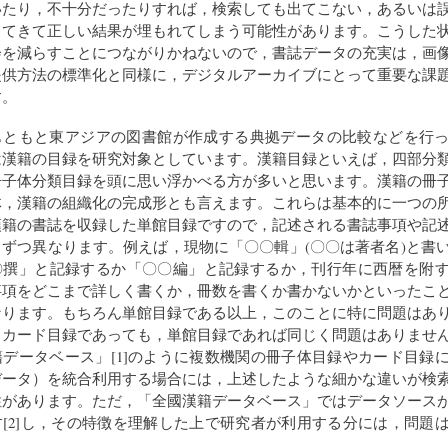
いたり，不十分だったりすれば，検索しても出てこない，あるいは
出てきて正しい結果が埋もれてしまう可能性があります。こうした
会を減らすことにつながりかねないので，書誌データの充実は，画
提供方法の標準化と同様に，デジタルアーカイブにとって重要な課
す。
もともと東アジアの図書館が作成する典拠データの比較などを行
は漢籍の目録を研究対象としています。漢籍目録といえば，四部分
冊子体分類目録を頭に思い浮かべる方が多いと思います。漢籍の冊
体，漢籍の組織化の完成形とも言えます。これらは基本的に一つの
漢籍の書誌を収録した単館目録ですので，記述される書誌事項や記
ずつ異なります。例えば，現物に「〇〇輯」(〇〇は著者名)と書
〇撰」と記録するか「〇〇編」と記録するか，刊行年に西暦を附
事項をどこまで詳しく書くか，冊数を書くか書かないかといったこ
なります。もちろん単館目録である以上，このことに特に問題はあ
くカード目録であっても，単館目録であれば同じく問題はありませ
データベース」[1]のように複数機関の冊子体目録やカード目録
データ）を統合利用する場合には，上述したような細かな違いが検
性があります。ただ，「全國漢籍データベース」ではデータソース
[2]し，その特徴を理解した上で研究者が利用する分には，問題