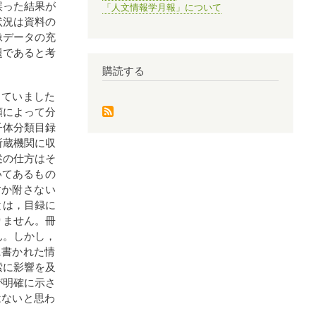
誤った結果が
「人文情報学月報」について
状況は資料の
像データの充
題であると考
購読する
っていました
類によって分
子体分類目録
所蔵機関に収
述の仕方はそ
いてあるもの
すか附さない
とは，目録に
りません。冊
ん。しかし，
に書かれた情
索に影響を及
が明確に示さ
はないと思わ