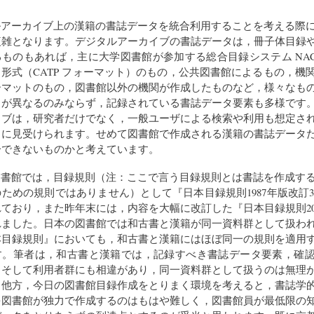
ルアーカイブ上の漢籍の書誌データを統合利用することを考える際
複雑となります。デジタルアーカイブの書誌データは，冊子体目録
ものもあれば，主に大学図書館が参加する総合目録システム NACSIS
形式（CATP フォーマット）のもの，公共図書館によるもの，機
ーマットのもの，図書館以外の機関が作成したものなど，様々なも
トが異なるのみならず，記録されている書誌データ要素も多様です
イブは，研究者だけでなく，一般ユーザによる検索や利用も想定さ
うに見受けられます。せめて図書館で作成される漢籍の書誌データ
一できないものかと考えています。
図書館では，目録規則（注：ここで言う目録規則とは書誌を作成す
ための規則ではありません）として『日本目録規則1987年版改訂3版
ており，また昨年末には，内容を大幅に改訂した『日本目録規則2018
れました。日本の図書館では和古書と漢籍が同一資料群として扱わ
本目録規則』においても，和古書と漢籍にはほぼ同一の規則を適用
す。筆者は，和古書と漢籍では，記録すべき書誌データ要素，確
，そして利用者群にも相違があり，同一資料群として扱うのは無理
。他方，今日の図書館目録作成をとりまく環境を考えると，書誌学
を図書館が独力で作成するのはもはや難しく，図書館員が最低限の