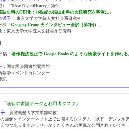
載》「
Tokyo DigitalHistory
」第9回
言語史料のTEI化：16世紀の銀山史料の比較研究を事例に
」
奈通子
：
東京大学大学院人文社会系研究科
Gregory Crane 氏インタビュー全訳（第2回）
寄稿「
」
潤
：
東京大学大学院人文社会系研究科
】
著作権法改正で Google Books のような検索サイトを作れ
寄稿「
」
一
：
国立国会図書館関西館
情報学イベントカレンダー
後記
》「
漢籍の書誌データと利用者タスク
」
衣子
：
慶應義塾大学文学部助教
）
等の画像をインターネット上で公開するシステム（以下，デジタル
増えつつありますが，せっかくたくさんの画像が公開されていても