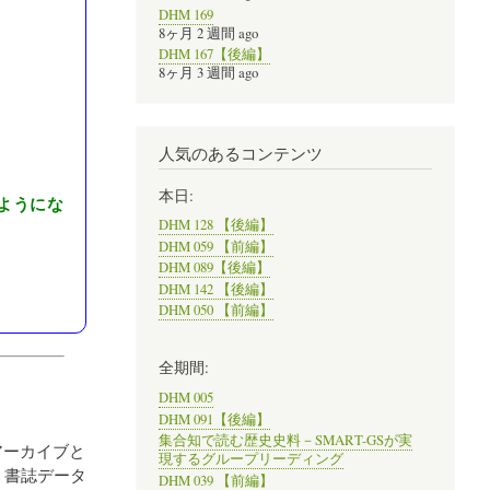
DHM 169
8ヶ月 2 週間 ago
DHM 167【後編】
8ヶ月 3 週間 ago
人気のあるコンテンツ
本日:
るようにな
DHM 128 【後編】
DHM 059 【前編】
DHM 089【後編】
DHM 142 【後編】
DHM 050 【前編】
全期間:
DHM 005
DHM 091【後編】
集合知で読む歴史史料－SMART-GSが実
アーカイブと
現するグループリーディング
，書誌データ
DHM 039 【前編】