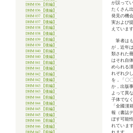
が誤って
DHM 036 【前編】
たくさん
DHM 036 【後編】
発見の機
DHM 037 【前編】
実および
DHM 037 【後編】
DHM 038 【前編】
えていま
DHM 038 【後編】
DHM 039 【前編】
筆者は
DHM 039 【後編】
が，近年
DHM 040 【前編】
類された
DHM 040 【後編】
はそれ自
DHM 041 【前編】
められる
DHM 041 【後編】
れぞれ少し
DHM 042 【前編】
を，「〇
DHM 042 【後編】
DHM 043 【前編】
か，出版
DHM 043 【後編】
よって異
DHM 044 【前編】
子体でな
DHM 044 【後編】
「全國漢籍
DHM 045 【前編】
報（書誌
DHM 045 【後編】
ぼす可能
DHM 046 【前編】
れています
DHM 046 【後編】
れます。
DHM 047 【前編】