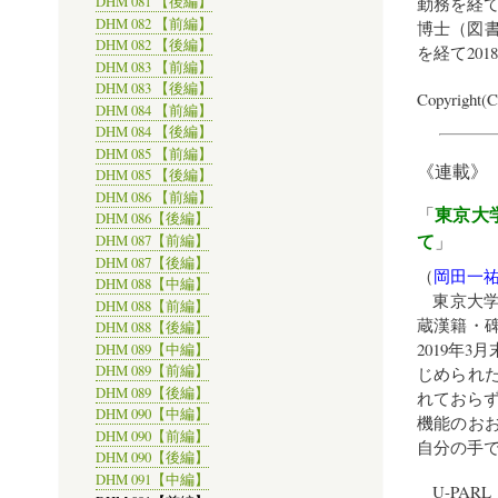
勤務を経て
DHM 081 【後編】
DHM 082 【前編】
博士（図書
DHM 082 【後編】
を経て20
DHM 083 【前編】
DHM 083 【後編】
Copyright(
DHM 084 【前編】
DHM 084 【後編】
DHM 085 【前編】
《連載》
DHM 085 【後編】
DHM 086 【前編】
東京大
「
DHM 086【後編】
て
」
DHM 087【前編】
DHM 087【後編】
（
岡田一
DHM 088【中編】
東京大学
DHM 088【前編】
蔵漢籍・碑
DHM 088【後編】
2019年
DHM 089【中編】
DHM 089【前編】
じめられた 
DHM 089【後編】
れておらず
DHM 090【中編】
機能のおお
DHM 090【前編】
自分の手で
DHM 090【後編】
DHM 091【中編】
U-PAR