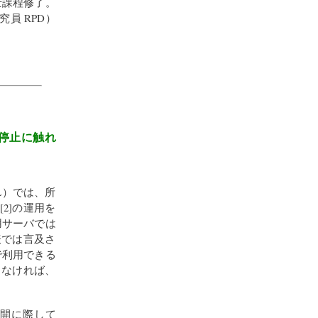
士課程修了。
員 RPD）
開停止に触れ
L）では、所
[2]の運用を
共用サーバでは
発表では言及さ
で利用できる
しなければ、
。公開に際して