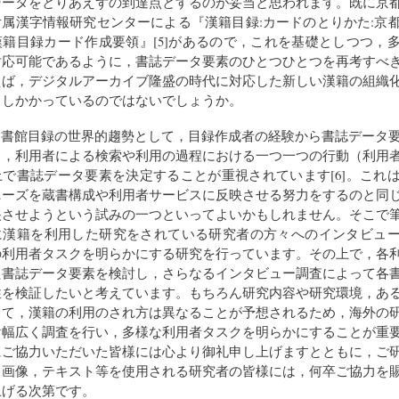
データをとりあえずの到達点とするのが妥当と思われます。既に京
属漢字情報研究センターによる『漢籍目録:カードのとりかた:京
籍目録カード作成要領』[5]があるので，これを基礎としつつ，
対応可能であるように，書誌データ要素のひとつひとつを再考すべ
えば，デジタルアーカイブ隆盛の時代に対応した新しい漢籍の組織
さしかかっているのではないでしょうか。
図書館目録の世界的趨勢として，目録作成者の経験から書誌データ
く，利用者による検索や利用の過程における一つ一つの行動（利用
で書誌データ要素を決定することが重視されています[6]。これ
ニーズを蔵書構成や利用者サービスに反映させる努力をするのと同
映させようという試みの一つといってよいかもしれません。そこで
に漢籍を利用した研究をされている研究者の方々へのインタビュ
の利用者タスクを明らかにする研究を行っています。その上で，各
た書誌データ要素を検討し，さらなるインタビュー調査によって各
性を検証したいと考えています。もちろん研究内容や研究環境，あ
って，漢籍の利用のされ方は異なることが予想されるため，海外の
け幅広く調査を行い，多様な利用者タスクを明らかにすることが重
にご協力いただいた皆様には心より御礼申し上げますとともに，ご
，画像，テキスト等を使用される研究者の皆様には，何卒ご協力を
上げる次第です。