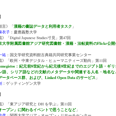
】
漢籍の書誌データと利用者タスク
頭言》「
」
麻衣子
：
慶應義塾大学
載》「
Digital Japanese Studies寸見
」第47回
京大学附属図書館アジア研究図書館・漢籍・法帖資料のFlickr公
」
一祐
：
国文学研究資料館古典籍共同研究事業センター
載》「
欧州・中東デジタル・ヒューマニティーズ動向
」第11回
rismegistos：紀元前8世紀から紀元後8世紀までのエジプト語・ギ
ン語、シリア語などの文献のメタデータや関連する人名・地名な
ータベース群、および、Linked Open Data のサービス
」
創
：
ゲッティンゲン大学
】
載》「
東アジア研究と DH を学ぶ
」第11回
オープン」に関わるイベントで思うことなど
」
信彦
：
関西大学アジア・オープン・リサーチセンター