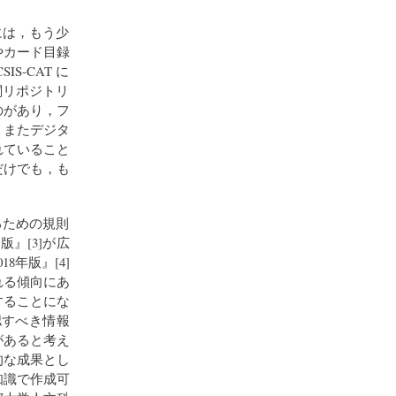
には，もう少
やカード目録
-CAT に
関リポジトリ
のがあり，フ
。またデジタ
れていること
だけでも，も
るための規則
』[3]が広
年版』[4]
れる傾向にあ
することにな
認すべき情報
があると考え
的な成果とし
知識で作成可