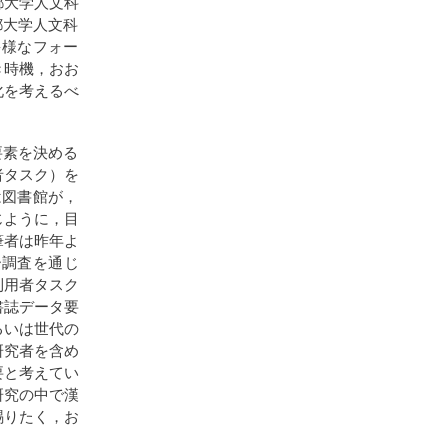
都大学人文科
都大学人文科
多様なフォー
き時機，おお
化を考えるべ
要素を決める
者タスク）を
は図書館が，
じように，目
筆者は昨年よ
ー調査を通じ
利用者タスク
書誌データ要
るいは世代の
研究者を含め
要と考えてい
研究の中で漢
賜りたく，お