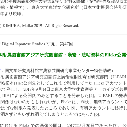
2015年慶應義塾大学大学院文学研究科図書館・情報学専攻後期博
館・情報学）。東京大学東洋文化研究所（日本学術振興会特別研究
18年より現職。
C) KIMURA, Maiko 2019– All RightsReserved.
「
Digital Japanese Studies 寸見
」第47回
学附属図書館アジア研究図書館・漢籍・法帖資料のFlickr公
祐
：
国文学研究資料館古典籍共同研究事業センター特任助教
）
附属図書館アジア研究図書館上廣倫理財団寄附研究部門（U-PAR
帖拓本[1]の公開先としてこれまで利用してきた Flickr アカウント
3月末で停止し、2018年9月14日に東京大学学術資産等アーカイブズ
IIIF による公開[3]のみとすることを発表した[4]。U-PARL の
関係はないのかもしれないが、Flickr は、昨秋、無料アカウント
はばな制限を発表したところであり[5]、有料アカウントに移行
消さずともいずれ消えてしまうところではあった[6]。
L における Flickr での画像公開は、2017年5月30日であった[7]