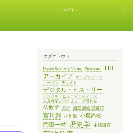
ログイン
ユ
ー
ザ
ー
ア
カ
ウ
ン
タグクラウド
ト
メ
TEI
Digital Scholarly Editing
Europeana
ニ
アーカイブ
オープンデータ
ュ
コーパス
テキスト
ー
デジタル・ヒストリー
デジタル・ヒューマニティーズ
人文科学とコンピュータ研究会
仏教学
国立国会図書館
分析
宮川創
小風尚樹
小川潤
歴史学
岡田一祐
永崎研宣