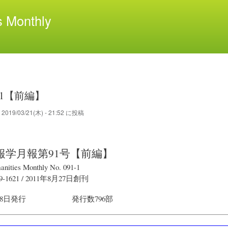
メ
 Monthly
イ
ン
コ
ン
テ
ン
ツ
91【前編】
に
移
が
2019/03/21(木) - 21:52
に投稿
動
報学月報
第91号【前編】
anities Monthly No. 091-1
9-1621 /
2011年8月27日
創刊
28日
発行
発行数796部