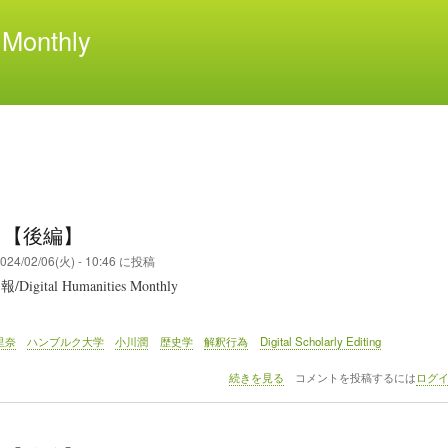
メ
Monthly
イ
ン
コ
ン
テ
ン
ツ
に
移
0 【後編】
動
024/02/06(火) - 10:46
に投稿
gital Humanities Monthly
里奈
ハンブルク大学
小川潤
歴史学
解釈行為
Digital Scholarly Editing
DHM
続きを見る
コメントを投稿するには
ログ
150
【後
編】
の