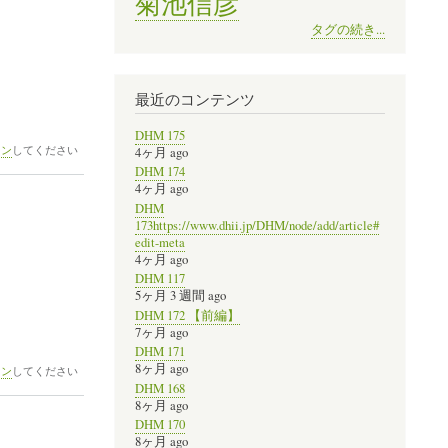
菊池信彦
タグの続き...
最近のコンテンツ
DHM 175
イン
してください
4ヶ月 ago
DHM 174
4ヶ月 ago
DHM
173https://www.dhii.jp/DHM/node/add/article#
edit-meta
4ヶ月 ago
DHM 117
5ヶ月 3 週間 ago
DHM 172 【前編】
7ヶ月 ago
DHM 171
8ヶ月 ago
イン
してください
DHM 168
8ヶ月 ago
DHM 170
8ヶ月 ago