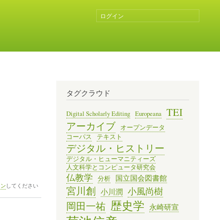
ログイン
ユ
ー
ザ
ー
ア
カ
ウ
ン
タグクラウド
ト
メ
TEI
Digital Scholarly Editing
Europeana
ニ
アーカイブ
オープンデータ
ュ
コーパス
テキスト
ー
デジタル・ヒストリー
デジタル・ヒューマニティーズ
人文科学とコンピュータ研究会
仏教学
国立国会図書館
分析
イン
してください
宮川創
小風尚樹
小川潤
歴史学
岡田一祐
永崎研宣