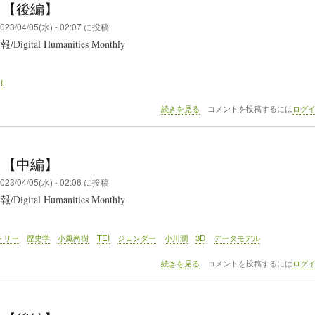
5 【後編】
023/04/05(水) - 02:07
に投稿
gital Humanities Monthly
I
DHM
続きを見る
コメントを投稿するには
ログ
135
【後
編】
の
5 【中編】
023/04/05(水) - 02:06
に投稿
gital Humanities Monthly
トリー
歴史学
小風尚樹
TEI
ジェンダー
小川潤
3D
データモデル
DHM
続きを見る
コメントを投稿するには
ログ
135
【中
編】
の