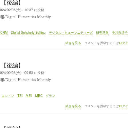
9 【後編】
024/02/06(火) - 10:37
に投稿
gital Humanities Monthly
-CRM
Digital Scholarly Editing
デジタル・ヒューマニティーズ
研究基盤
中川奈津子
DHM
続きを見る
コメントを投稿するには
ログ
149
【後
編】
の
6 【後編】
024/02/06(火) - 09:53
に投稿
gital Humanities Monthly
ロンドン
TEI
MEI
MEC
グラフ
DHM
続きを見る
コメントを投稿するには
ログ
146
【後
編】
の