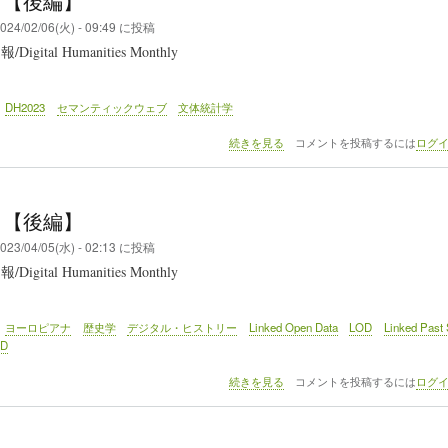
5 【後編】
024/02/06(火) - 09:49
に投稿
gital Humanities Monthly
DH2023
セマンティックウェブ
文体統計学
DHM
続きを見る
コメントを投稿するには
ログ
145
【後
編】
の
7 【後編】
023/04/05(水) - 02:13
に投稿
gital Humanities Monthly
ヨーロピアナ
歴史学
デジタル・ヒストリー
Linked Open Data
LOD
Linked Pas
3D
DHM
続きを見る
コメントを投稿するには
ログ
137
【後
編】
の