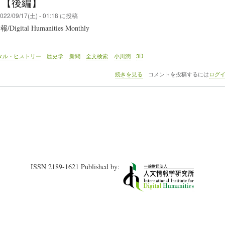
2 【後編】
022/09/17(土) - 01:18
に投稿
gital Humanities Monthly
タル・ヒストリー
歴史学
新聞
全文検索
小川潤
3D
DHM
続きを見る
コメントを投稿するには
ログ
132
【後
編】
の
ISSN 2189-1621 Published by: