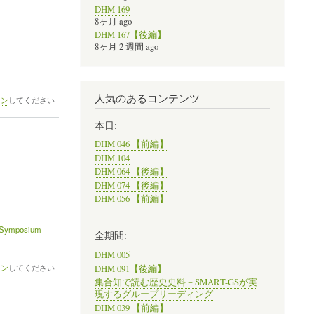
DHM 169
8ヶ月 ago
DHM 167【後編】
8ヶ月 2 週間 ago
人気のあるコンテンツ
イン
してください
本日:
DHM 046 【前編】
DHM 104
DHM 064 【後編】
DHM 074 【後編】
DHM 056 【前編】
t Symposium
全期間:
DHM 005
イン
してください
DHM 091【後編】
集合知で読む歴史史料－SMART-GSが実
現するグループリーディング
DHM 039 【前編】