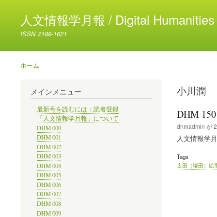
人文情報学月報 / Digital Humanities 
ISSN 2189-1621
ホーム
パ
ン
小川潤
メインメニュー
く
ず
最新号を読むには：読者登録
DHM 15
「人文情報学月報」について
dhmadmin
が
2
DHM 000
DHM 001
人文情報学月報/Di
DHM 002
DHM 003
Tags
太田（塚田）絵
DHM 004
DHM 005
DHM 006
DHM 007
DHM 008
DHM 009