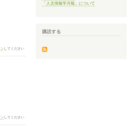
「人文情報学月報」について
購読する
イン
してください
イン
してください