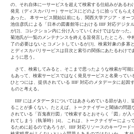
の、それ自体に一サービスを超えて検索する仕組みがあるわ
発見（ディスカバリー）サービスにどのように拾ってもらえ
あった。 本サービス開始以前にも、関西大学アジア・オー
池信彦氏による「日本の図書館等における IIIF 対応デジ
が[2]、コレクション内に分け入っていくわけではなかった
菊池氏が一覧のメンテナンスを終える旨発言したところ、中
了の必要はないとコメントしているが[3]、検索対象の多寡
とディスカバリサービスは目次と索引の関係にあたるわけで
ように思う。
さて、検索してみると、そこまで思ったような検索が可能
もあって、検索サービスではなく発見サービスと名乗ってい
ひとつには、提供されている IIIF 対応のメタデータに起
ものと考える。
IIIF にはメタデータについてはあきらめている節があり
ることが多くない。たとえば、トークナイザーと閾値の問題
されている「百鬼夜行図」で検索するとおそらく「図」が入
れてしまう（執筆時）[4]。 これは、トークナイザーによ
るために起るのであろうが、IIIF 対応リソースのキーワー
検索精度がよくないという問題もあるのではないか。 本