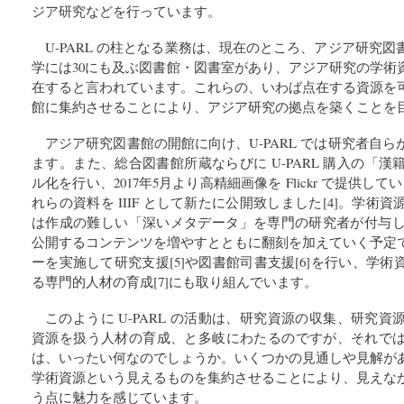
ジア研究などを行っています。
U-PARL の柱となる業務は、現在のところ、アジア研究
学には30にも及ぶ図書館・図書室があり、アジア研究の学術
在すると言われています。これらの、いわば点在する資源を
館に集約させることにより、アジア研究の拠点を築くことを目
アジア研究図書館の開館に向け、U-PARL では研究者自
ます。また、総合図書館所蔵ならびに U-PARL 購入の「
ル化を行い、2017年5月より高精細画像を Flickr で提供してい
れらの資料を IIIF として新たに公開致しました[4]。学
は作成の難しい「深いメタデータ」を専門の研究者が付与してお
公開するコンテンツを増やすとともに翻刻を加えていく予定
ーを実施して研究支援[5]や図書館司書支援[6]を行い、学
る専門的人材の育成[7]にも取り組んでいます。
このように U-PARL の活動は、研究資源の収集、研究
資源を扱う人材の育成、と多岐にわたるのですが、それで
は、いったい何なのでしょうか。いくつかの見通しや見解が
学術資源という見えるものを集約させることにより、見えな
う点に魅力を感じています。