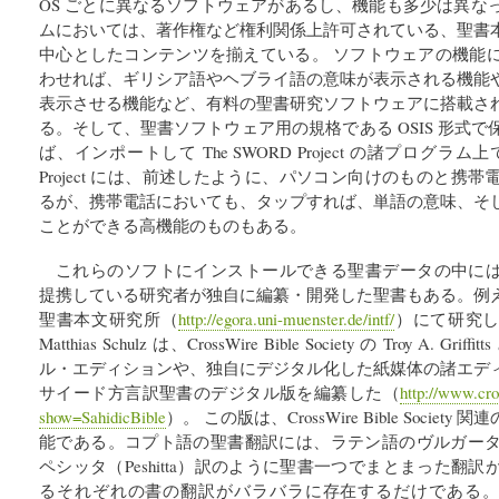
OS ごとに異なるソフトウェアがあるし、機能も多少は異な
ムにおいては、著作権など権利関係上許可されている、聖書
中心としたコンテンツを揃えている。 ソフトウェアの機能
わせれば、ギリシア語やヘブライ語の意味が表示される機能
表示させる機能など、有料の聖書研究ソフトウェアに搭載さ
る。そして、聖書ソフトウェア用の規格である OSIS 形式
ば、インポートして The SWORD Project の諸プログラ
Project には、前述したように、パソコン向けのものと携
るが、携帯電話においても、タップすれば、単語の意味、そ
ことができる高機能のものもある。
これらのソフトにインストールできる聖書データの中には、CrossWir
提携している研究者が独自に編纂・開発した聖書もある。例
聖書本文研究所（
http://egora.uni-muenster.de/intf/
）にて研究していた 
Matthias Schulz は、CrossWire Bible Society の Troy A
ル・エディションや、独自にデジタル化した紙媒体の諸エデ
サイード方言訳聖書のデジタル版を編纂した（
http://www.cros
show=SahidicBible
）。 この版は、CrossWire Bible Soci
能である。コプト語の聖書翻訳には、ラテン語のヴルガータ（V
ペシッタ（Peshitta）訳のように聖書一つでまとまった翻
るそれぞれの書の翻訳がバラバラに存在するだけである。Askeland