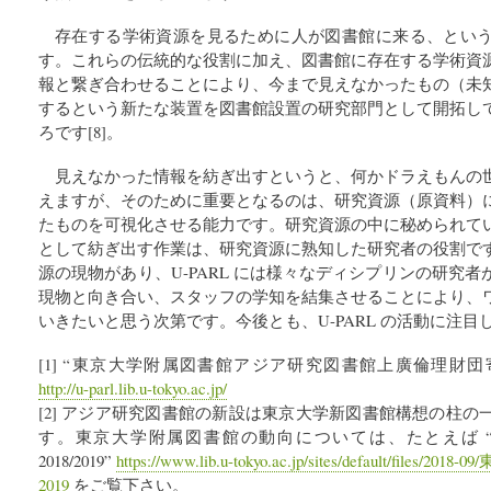
存在する学術資源を見るために人が図書館に来る、とい
す。これらの伝統的な役割に加え、図書館に存在する学術資
報と繋ぎ合わせることにより、今まで見えなかったもの（未
するという新たな装置を図書館設置の研究部門として開拓し
ろです[8]。
見えなかった情報を紡ぎ出すというと、何かドラえもんの
えますが、そのために重要となるのは、研究資源（原資料）
たものを可視化させる能力です。研究資源の中に秘められて
として紡ぎ出す作業は、研究資源に熟知した研究者の役割で
源の現物があり、U-PARL には様々なディシプリンの研究
現物と向き合い、スタッフの学知を結集させることにより、
いきたいと思う次第です。今後とも、U-PARL の活動に注
[1] “東京大学附属図書館アジア研究図書館上廣倫理財団寄
http://u-parl.lib.u-tokyo.ac.jp/
[2] アジア研究図書館の新設は東京大学新図書館構想の柱
す。東京大学附属図書館の動向については、たとえば 
2018/2019”
https://www.lib.u-tokyo.ac.jp/sites/default/fil
2019
をご覧下さい。