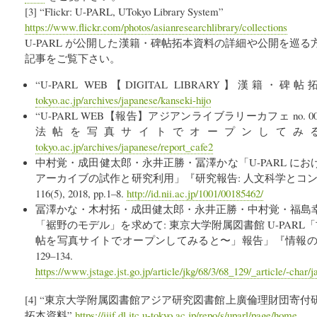
[3] “Flickr: U-PARL, UTokyo Library System”
https://www.flickr.com/photos/asianresearchlibrary/collections
U-PARL が公開した漢籍・碑帖拓本資料の詳細や公開を巡
記事をご覧下さい。
“U-PARL WEB【DIGITAL LIBRARY】漢籍・
tokyo.ac.jp/archives/japanese/kanseki-hijo
“U-PARL WEB【報告】アジアンライブラリーカフェ no. 002: 
法帖を写真サイトでオープンしてみ
tokyo.ac.jp/archives/japanese/report_cafe2
中村覚・成田健太郎・永井正勝・冨澤かな「U-PARL に
アーカイブの試作と研究利用」『研究報告: 人文科学とコンピュ
116(5), 2018, pp.1–8.
http://id.nii.ac.jp/1001/00185462/
冨澤かな・木村拓・成田健太郎・永井正勝・中村覚・福島
「裾野のモデル」を求めて: 東京大学附属図書館 U-PARL「古典籍
帖を写真サイトでオープンしてみると〜」報告」『情報の科学と技術』
129–134.
https://www.jstage.jst.go.jp/article/jkg/68/3/68_129/_article/-char/j
[4] “東京大学附属図書館アジア研究図書館上廣倫理財団寄付研究
拓本資料”
https://iiif.dl.itc.u-tokyo.ac.jp/repo/s/uparl/page/home