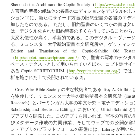
Shenouda the Archimandrite Coptic Society（
http://www.stshenouda
方言新約聖書の紙媒体の各書のエディションをデジタル化し
ション[1]に、新たにサイード方言の旧約聖書の各書のエデ
加したものである。 ただし、旧約聖書のいくつかの書は欠
は、デジタル化された旧約聖書の多くを持っていることから
大変利便性が高く、革新的である。このデジタル・ヴァー
る、ミュンスター大学新約聖書本文研究所や、ゲッティンゲン学術
Edition and Translation of the Coptic-Sahidic
（
http://coptot.manuscriptroom.com/
）で、聖書の写本のデジタ
ベース・テクストとして用いられているほか、コプト語サイ
ある Coptic SCRIPTORIUM（
http://copticscriptorium.org/
）では
析を施された上で公開されている[2]。
CrossWire Bible Society の主な技術者である Troy A. Gr
を駆使して、ミュンスター大学の新約聖書本文研究所（Institute for Ne
Research）とバーミンガム大学の本文研究・電子エディション研究所（Ins
Scholarship and Electronic Editing）において、Ulrich 
ブアプリを開発した。このアプリを用いれば、写本の写真の
びメタデータ作成の共同作業、そしてウェブでの公開が容
ン・アプリのプラットフォームの基盤には、Liferay が用い