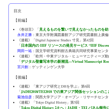
目次
【前編】
見えるものを繋いで見えなかったものを紡
《巻頭言》「
永井正勝
：
東京大学附属図書館アジア研究図書館上廣倫
《連載》「
Digital Japanese Studies 寸見
」第42回
日本国内の IIIF リソースの発見サービス “IIIF Discovery
「
岡田一祐
：
国文学研究資料館古典籍共同研究事業センタ
《連載》「
欧州・中東デジタル・ヒューマニティーズ動
デジタル聖書写本学の新潮流—Virtual Manuscript Ro
「
宮川創
：
ゲッティンゲン大学
【後編】
《連載》「
東アジア研究とDHを学ぶ
」第6回
JADH2018/TEI2018 での東アジア関係セッションのこ
「
菊池信彦
：
関西大学アジア・オープン・リサーチセンタ
《連載》「
Tokyo Digital History
」第5回
Tokyo Digital History 2.0 へ：JADH・TEI パネル
「