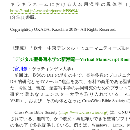
キラキラネームにおける人名用漢字の異体字 | yasu
https://srad.jp/~yasuoka/journal/599694/
[5] 注[1]参照。
Copyright(C) OKADA, Kazuhiro 2018– All Rights Reserved.
《連載》「
欧州・中東デジタル・ヒューマニティーズ動
デジタル聖書写本学の新潮流—Virtual Manuscript Ro
「
（
宮川創
：
ゲッティンゲン大学
）
前回は、欧米の DH の歴史の中で、長年多数のプロジェ
DH 的研究とそのツールに焦点をあて、有料の商用である聖
た。今回は、現在、聖書写本学の共同研究のためのプラット
研究で著名なミュンスター大学も取り入れている、Virtual Ma
VMR）、および、その母体となった CrossWire Bible Socie
CrossWire Bible Society (
https://www.crosswire.org/
) は、GNU Ge
されている、無料で、かつ改変・再配布ができる聖書ソフトウェアを T
の名の下で多数提供している。例えば、Windows、Linux、Mac