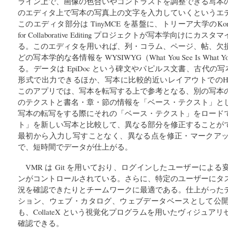
ライン上で、画像の色合いやコントラストを調整できる写本
のエディタ上で写本の写真上の文字を入力していくというエ
このエディタ部分は TinyMCE を基盤に、トリーア大学のKompetenz
for Collaborative Editing プロジェクトが写本学向け
る。このエディタを用いれば、列・コラム、ページ、帖、欠
どの写本学的な各情報を WYSIWYG（What You See Is Wha
る。データは EpiDoc という碑文やパピルス文書、古代の写本に
形式で出力できるほか、写本に比較的近いレイアウトでのH
このアプリでは、写本を転写する上で参考となる、別の写本
のテクストと書名・章・節の情報を「ベース・テクスト」と
写本の転写をする際にそれの「ベース・テクスト」をロード
ト」を新しい写本と比較して、異なる部分を修正することが
最初から入力し写すことなく、異なる点を修正・マークア
で、短時間でデータが仕上がる。
VMR は Git を用いており、ログインしたユーザーによ
ンがコントロールされている。さらに、特定のユーザーにタ
況を確認できたりとチームワークに最適である。仕上がった
ション、ウェブ・カタログ、ウェブデータベースとして公
も、CollateX という視覚化プログラムを用いたヴィジュ
確認できる。