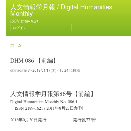
メ
人文情報学月報 / Digital Humanities
イ
Monthly
ン
ISSN 2189-1621
コ
ログイン
ン
ユ
テ
ー
ン
ザ
ホーム
ー
ツ
パ
ア
に
ン
DHM 086 【前編】
カ
移
く
ウ
動
ず
dhmadmin
が
2019/01/17(木) - 15:24
に投稿
ン
ト
メ
ニ
人文情報学月報
第86号【前編】
ュ
ー
Digital Humanities Monthly No. 086-1
ISSN 2189-1621
/
2011年8月27日
創刊
2018年9月30日
発行
発行数772部