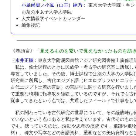
小風尚樹／小風（山王）綾乃
：
東京大学大学院・キン
お茶の水女子大学大学院
人文情報学イベントカレンダー
編集後記
《巻頭言》「
見えるものを繋いで見えなかったものを紡
（
永井正勝
：
東京大学附属図書館アジア研究図書館上廣倫理
私は、修士課程のときに民族学・考古学の研究室に所属し
専攻していました。その後、博士課程では別の大学の大学院
研究室に所属し、古代エジプト語（ヒエログリフやヒエラテ
古代エジプト土着の言語）の言語学に関する研究を行いまし
て重要な時期に転専攻を経験しているのですが、それでも古
従事してきたという点では、共通したフィールドで仕事をし
私の関わっている古代研究の世界について、その醍醐味は
ていないという点にあると私は考えています。古代そのもの
です。残っているのは、活動や思考の痕跡です。遺跡や遺
料）、碑文や写本などの言語資料、壁画などの美術資料など