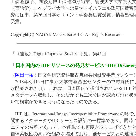
士課程修了、同後期博士課程満期退学、筑波大学大学院人
（言語学）。ヘブライ大学への留学（イスラエル政府国費留
究に従事。第26回日本オリエント学会奨励賞受賞、情報処理学
受賞。
Copyright(C) NAGAI, Masakatsu 2018– All Rights Reserved.
「
《連載》Digital Japanese Studies 寸見
」第42回
日本国内の IIIF リソースの発見サービス “IIIF Discovery 
「
（
岡田一祐
：
国文学研究資料館古典籍共同研究事業センター
2018年8月13日に東京大学情報基盤センターの中村覚氏によって IIIF 
が開始された[1]。これは、日本国内で提供されている III
メタデータを収集し、そのなかでも二次公開が認められた状
いて検索ができるようになったものである。
IIIF は、International Image Interoperability Fra
関するメタデータやURIサービス設計の一標準であり、同時
ニティの名称であって、本連載でも何度か取り上げてきたところ
自体柔軟性の高い仕組みを備えており、他サービスとの連携