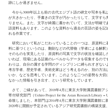
跡にしか過ぎません。
今から3000年以上も前の古代エジプト語の碑文や写本を
が大きかったり、手書きの文字が汚かったりして、文字すら
りません。また、文字が綺麗に書かれていて、文法が明確で
語資料もあります。このような資料から過去の言語の姿を記
れる作業です。
研究において私がこだわっていることの一つは、原資料に
料に基づくというのは、翻刻などの代替物（学者による解釈
そのものを実見したり、原資料の写真で文字の状況を確認し
いわば、現場にある証拠のレベルからデータを収集するので
わりは、自分の属する学問のディシプリンに縛られすぎない
考古学者、歴史学者、美術史家はどう考えるのか、別の方法
いか、などを思考しています。このような二つの姿勢を大切
なかった情報を引き出す、という研究をしています。
さて、ご縁があって、2018年4月に東京大学附属図書館
寄付研究部門（Uehiro Project for the Asian Research Libr
命致しました。本部門は2014年4月に東京大学附属図書館
2020年に開館が予定されているアジア研究図書館の構築支