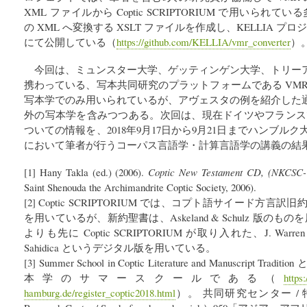
XML ファイルから Coptic SCRIPTORIUM で用いられてい
の XML へ変換する XSLT ファイルを作成し、KELLIA プロジ
にて公開している（
https://github.com/KELLIA/vmr_converter
）
今回は、ミュンスター大学、ゲッティンゲン大学、トリー
携わっている、写本共同研究のプラットフォームである VM
写本学でのみ用いられているが、アヴェスタの例を紹介した
外の写本学を含みつつある。次回は、現在ドイツやフランスで研究が活
ついての情報を、2018年9月17日から9月21日までハンブルク
において筆者が行うコーパス言語学・計算言語学の講義の結
[1] Hany Takla (ed.) (2006).
Coptic New Testament CD, (NKCSC
Saint Shenouda the Archimandrite Coptic Society, 2006).
[2] Coptic SCRIPTORIUM では、コプト語サイード方言訳旧約聖書は
を用いているが、新約聖書は、Askeland & Schulz 版のものを用いず
よりも先に Coptic SCRIPTORIUM が取り入れた、J. Warr
Sahidica というデジタル版を用いている。
[3] Summer School in Coptic Literature and Manuscript
本学のサマースクールである（
https
hamburg.de/register_coptic2018.html
）。 共同研究センター / 特別研