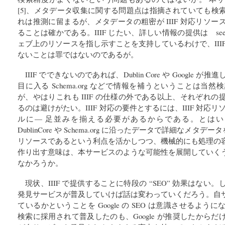
[5]、メタデータ収集に関する問題点は指摘されていても検
れは推測に留まるが、メタデータの粗密が IIIF 対応リソ
ることは確かである。IIIF じたい、詳しい情報の提供は see
ェブ上のリソースを指し示すことを支持しているわけで、III
ないことは罪ではないのであるが。
IIIF でできないのであれば、Dublin Core や Google
目に入る Schema.org などで情報を補うということは
が、やはりこれも IIIF の仕様の外である以上、それぞれ
るのは避けがたい。IIIF 対応の要件とするには、IIIF 対応
ルに— 足並みを揃える必要があるからである。とはいえ、s
DublinCore や Schema.org に沿ったデータで詳細なメタデ
リソースであるという利点を活かしつつ、機械的にも処理の
作り出す意味は、本サービスのような可能性を展開していく
なかろうか。
現状、IIIF で提供することに特段の “SEO” 効果はな
発見サービスが普及していけば話は変わっていくだろう。自
ているかということを Google の SEO は意識させるようになった。S
検索に採用されて普及したのも、Google が推奨したから