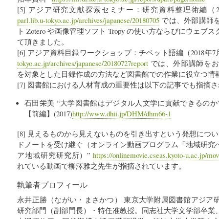
[5] アジア研究文献探索セミナー：研究資料整理術編（20
parl.lib.u-tokyo.ac.jp/archives/japanese/20180705
では、外部講師
ト Zotero や画像管理ソフト Tropy の使い方ならびにウ
て頂きました。
[6] アジア資料目録ワークショップ：チベット語編（2018年7
tokyo.ac.jp/archives/japanese/20180727report
では、外部講師をお
を対象とした目録作成の方法など図書館での作業に役立つ情
[7] 図書館における人材育成の重要性は以下の記事でも指摘
石田栄美 “大学図書館はデジタル人文学に貢献できるのか
【前編】(2017)
http://www.dhii.jp/DHM/dhm66-1
[8] 見えるものから見えないものを引き出すという発想につ
ドノートを受け継ぐ（オンライン動画プログラム「地域研究
ア地域研究研究所）”
https://onlinemovie.cseas.kyoto-u.ac.jp/m
れている動画で柳澤雅之先生が指摘されています。
執筆者プロフィール
永井正勝（ながい・まさかつ） 東京大学附属図書館アジア
研究部門（副部門長）・特任准教授。同志社大学文学部卒業