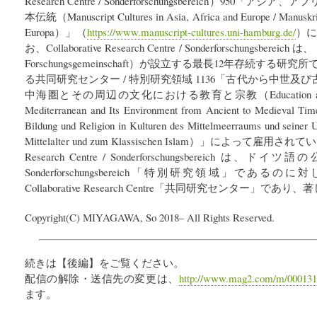
Research Centre / Sonderforschungsbereich）95
本伝統（Manuscript Cultures in Asia, Africa and Europe / Manuskript
Europa）」（
https://www.manuscript-cultures.uni-hamburg.de/
）に
お、Collaborative Research Centre / Sonderforschungsber
Forschungsgemeinschaft）が設立する最長12年存続する
る共同研究センター / 特別研究領域 1136「古代から中世
中海圏とその周辺の文化における教育と宗教（Education and Religio
Mediterranean and Its Environment from Ancient to Medieval Times
Bildung und Religion in Kulturen des Mittelmeerraums und seiner 
Mittelalter und zum Klassischen Islam）」によって雇用されて
Research Centre / Sonderforschungsbereich
Sonderforschungsbereich「特別研究領域」であ
Collaborative Research Centre「共同研究センター」であ
Copyright(C) MIYAGAWA, So 2018– All Rights Reserved.
続きは【後編】をご覧ください。
配信の解除・送信先の変更は、
http://www.mag2.com/m/000131
ます。