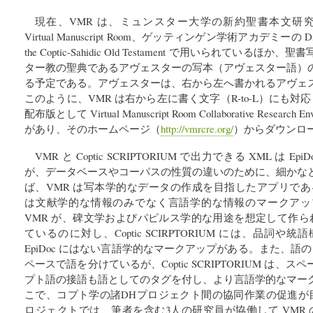
現在、VMR は、ミュンスター大学の新約聖書本文研究所におけ
Virtual Manuscript Room、ゲッティンゲン学術アカデミーの Digital Ed
the Coptic-Sahidic Old Testament で用いられてい
ター教の聖典であるアヴェスターの写本（アヴェスター語）
る予定である。アヴェスターは、右から左へ書かれるアヴェ
このように、VMR は右から左に書く文字（R-to-L）にも対
配布版として Virtual Manuscript Room Collaborative Research
があり、そのホームページ（
http://vmrcre.org/
）からダウンロ
VMR と Coptic SCRIPTORIUM で出力できる XML は 
が、データベースやコーパスの性質の違いのために、細かな
ば、VMR は写本学的なデータの作成を目指したアプリであるが、Co
は文献学的な情報のみでなく言語学的な情報のマークアッ
VMR が、碑文学およびパピルス学的な用途を想定して作られた
ているのに対し、Coptic SCIRPTORIUM には、品詞
EpiDoc にはない言語学的なマークアップがある。また、語
ペースで語を分けているが、Coptic SCRIPTORIUM は
プト語の接語も語としてのタグを付し、より言語学的なマー
こで、コプト学の諸DHプロジェクト間の協同作業の促進が目的の
ロジェクトでは、筆者を含む3人の研究員が協働して VMR の標