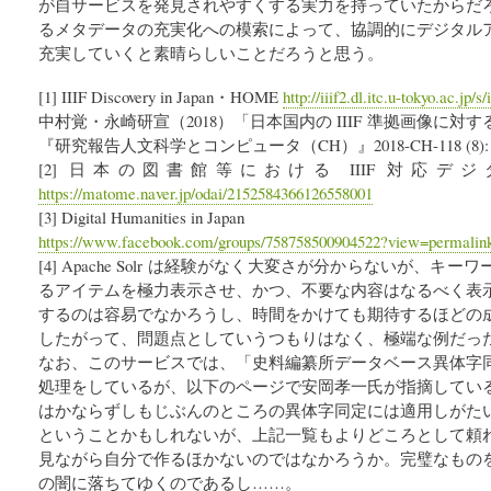
が自サービスを発見されやすくする実力を持っていたからだ
るメタデータの充実化への模索によって、協調的にデジタル
充実していくと素晴らしいことだろうと思う。
[1] IIIF Discovery in Japan・HOME
http://iiif2.dl.itc.u-tokyo.ac.jp/
中村覚・永崎研宣（2018）「日本国内の IIIF 準拠画像に
『研究報告人文科学とコンピュータ（CH）』2018-CH-118 (8): 
[2] 日本の図書館等における IIIF 対応
https://matome.naver.jp/odai/2152584366126558001
[3] Digital Humanities in Japan
https://www.facebook.com/groups/758758500904522?view=permali
[4] Apache Solr は経験がなく大変さが分からないが、
るアイテムを極力表示させ、かつ、不要な内容はなるべく表
するのは容易でなかろうし、時間をかけても期待するほどの
したがって、問題点としていうつもりはなく、極端な例だっ
なお、このサービスでは、「史料編纂所データベース異体字
処理をしているが、以下のページで安岡孝一氏が指摘してい
はかならずしもじぶんのところの異体字同定には適用しがた
ということかもしれないが、上記一覧もよりどころとして頼
見ながら自分で作るほかないのではなかろうか。完璧なもの
の闇に落ちてゆくのであるし……。