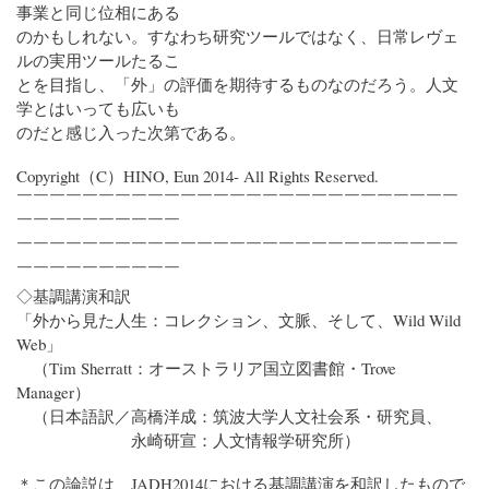
事業と同じ位相にある
のかもしれない。すなわち研究ツールではなく、日常レヴェ
ルの実用ツールたるこ
とを目指し、「外」の評価を期待するものなのだろう。人文
学とはいっても広いも
のだと感じ入った次第である。
Copyright（C）HINO, Eun 2014- All Rights Reserved.
￣￣￣￣￣￣￣￣￣￣￣￣￣￣￣￣￣￣￣￣￣￣￣￣￣￣￣
￣￣￣￣￣￣￣￣￣￣
￣￣￣￣￣￣￣￣￣￣￣￣￣￣￣￣￣￣￣￣￣￣￣￣￣￣￣
￣￣￣￣￣￣￣￣￣￣
◇基調講演和訳
「外から見た人生：コレクション、文脈、そして、Wild Wild
Web」
（Tim Sherratt：オーストラリア国立図書館・Trove
Manager）
（日本語訳／高橋洋成：筑波大学人文社会系・研究員、
永崎研宣：人文情報学研究所）
＊この論説は、JADH2014における基調講演を和訳したもので