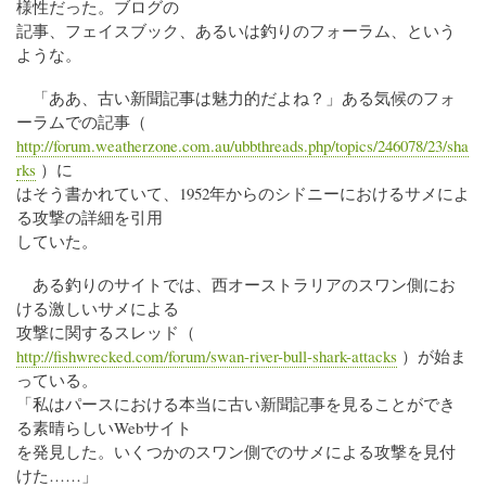
様性だった。ブログの
記事、フェイスブック、あるいは釣りのフォーラム、という
ような。
「ああ、古い新聞記事は魅力的だよね？」ある気候のフォ
ーラムでの記事（
http://forum.weatherzone.com.au/ubbthreads.php/topics/246078/23/sha
rks
）に
はそう書かれていて、1952年からのシドニーにおけるサメによ
る攻撃の詳細を引用
していた。
ある釣りのサイトでは、西オーストラリアのスワン側にお
ける激しいサメによる
攻撃に関するスレッド（
http://fishwrecked.com/forum/swan-river-bull-shark-attacks
）が始ま
っている。
「私はパースにおける本当に古い新聞記事を見ることができ
る素晴らしいWebサイト
を発見した。いくつかのスワン側でのサメによる攻撃を見付
けた……」