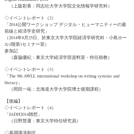
（上阪彩香：同志社大学大学院文化情報学研究科）
◇イベントレポート（2）
「2014公開ワークショップ デジタル・ヒューマニティーの最
前線と経済学史研究」
（2014年8月25日、於東京大学大学院経済学研究科・小島ホー
ル1階第1セミナー室）
参加記
（森脇優紀：東京大学経済学部資料室・特任助教）
◇イベントレポート（3）
「The 9th AWLL international workshop on writing systems and
literacy」
（岡田一祐：北海道大学大学院博士後期課程）
【後編】
◇イベントレポート（4）
「JADH2014雑想」
（日野慧運：東京大学特任研究員）
◇基調講演和訳