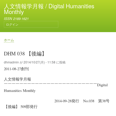
メ
人文情報学月報 / Digital Humanities
イ
Monthly
ン
ISSN 2189-1621
コ
ログイン
ン
ユ
テ
ー
ン
ザ
ホーム
ー
ツ
パ
ア
に
ン
DHM 038 【後編】
カ
移
く
ウ
動
ず
dhmadmin
が
2014/10/27(月) - 11:58
に投稿
ン
2011-08-27創刊
ト
メ
人文情報学月報
ニ
ュ
￣￣￣￣￣￣￣￣￣￣￣￣￣￣￣￣￣￣￣￣￣￣￣￣Digital
ー
Humanities Monthly
2014-09-28発行 No.038 第38号
【後編】 509部発行