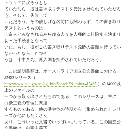
トラリアに戻ろうとし
ていたなら、彼は書き取りテストを受けさせられていただろ
う。そして、失敗して
いただろう。その優しげな名前にも関わらず、この書き取り
テストというものは、
非白人とみなされるあらゆる人々を人種的に排除する決まり
切った手続きとなって
いた。もし、彼がこの書き取りテスト免除の書類を持ってい
なかったなら、たつぞ
うは、十中八九、再入国を拒否されていただろう。
この証明書類は、オーストラリア国立公文書館における
J2483シリーズ（
http://www.naa.gov.au/cgi-bin/Search?Number=J2483
）の14000以
上のファイルの
一つから取り出されたものである。このシリーズは、主に、
白豪主義の管理に関連
するものである。他の港や他の時期から［集められた］シリ
ーズが他にもたくさん
あり、こういった文書でいっぱいになっている。この国立公
文書館は、白豪主義下