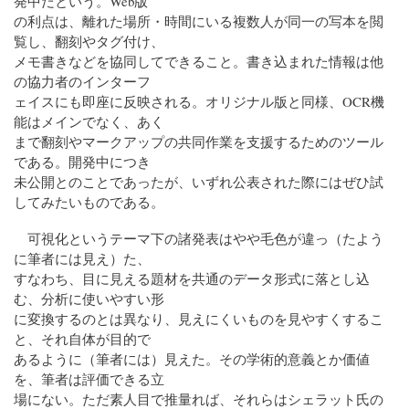
発中だという。Web版
の利点は、離れた場所・時間にいる複数人が同一の写本を閲
覧し、翻刻やタグ付け、
メモ書きなどを協同してできること。書き込まれた情報は他
の協力者のインターフ
ェイスにも即座に反映される。オリジナル版と同様、OCR機
能はメインでなく、あく
まで翻刻やマークアップの共同作業を支援するためのツール
である。開発中につき
未公開とのことであったが、いずれ公表された際にはぜひ試
してみたいものである。
可視化というテーマ下の諸発表はやや毛色が違っ（たよう
に筆者には見え）た、
すなわち、目に見える題材を共通のデータ形式に落とし込
む、分析に使いやすい形
に変換するのとは異なり、見えにくいものを見やすくするこ
と、それ自体が目的で
あるように（筆者には）見えた。その学術的意義とか価値
を、筆者は評価できる立
場にない。ただ素人目で推量れば、それらはシェラット氏の