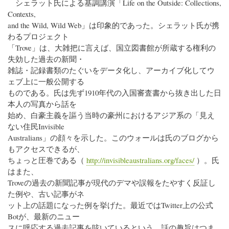
シェラット氏による基調講演「Life on the Outside: Collections,
Contexts,
and the Wild, Wild Web」は印象的であった。シェラット氏が携
わるプロジェクト
「Trove」は、大雑把に言えば、国立図書館が所蔵する権利の
失効した過去の新聞・
雑誌・記録書類のたぐいをデータ化し、アーカイブ化してウ
ェブ上に一般公開する
ものである。氏は先ず1910年代の入国審査書から抜き出した日
本人の写真から話を
始め、白豪主義を謳う当時の豪州におけるアジア系の「見え
ない住民Invisible
Australians」の顔々を示した。このウォールは氏のブログから
もアクセスできるが、
ちょっと圧巻である（
http://invisibleaustralians.org/faces/
）。氏
はまた、
Troveの過去の新聞記事が現代のデマや誤報をたやすく反証し
た例や、古い記事がネ
ット上の話題になった例を挙げた。最近ではTwitter上の公式
Botが、最新のニュー
スに呼応する過去記事を呟いているという。話の趣旨はつま