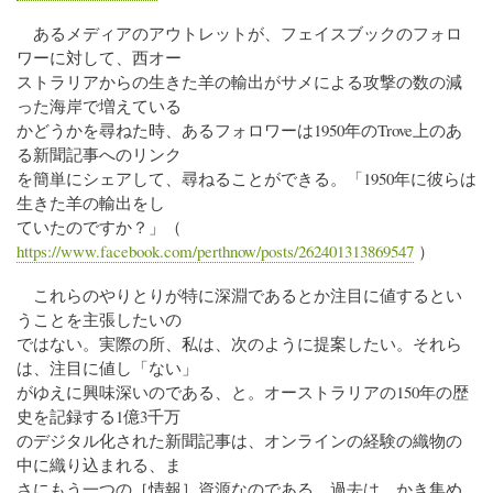
あるメディアのアウトレットが、フェイスブックのフォロ
ワーに対して、西オー
ストラリアからの生きた羊の輸出がサメによる攻撃の数の減
った海岸で増えている
かどうかを尋ねた時、あるフォロワーは1950年のTrove上のあ
る新聞記事へのリンク
を簡単にシェアして、尋ねることができる。「1950年に彼らは
生きた羊の輸出をし
ていたのですか？」（
https://www.facebook.com/perthnow/posts/262401313869547
）
これらのやりとりが特に深淵であるとか注目に値するとい
うことを主張したいの
ではない。実際の所、私は、次のように提案したい。それら
は、注目に値し「ない」
がゆえに興味深いのである、と。オーストラリアの150年の歴
史を記録する1億3千万
のデジタル化された新聞記事は、オンラインの経験の織物の
中に織り込まれる、ま
さにもう一つの［情報］資源なのである。過去は、かき集め