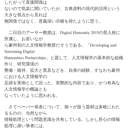
したがって直接関係は
ないので気楽に聞いていたが、古典資料の現代的活用という
大きな視点から見れば
無関係ではなく、意義深い示唆を得たように思う。
二日目のアーサー教授は、Digital Humanity 2015の受入校に
所属し、お若いなが
ら豪州初の人文情報学教授だそうである。「Developing and
Sustaining Digital
Humanities Partnerships」と題して、人文情報学の基本的な組織
作り、研究環境の
整備・維持、拡大と普及などを、自身の経験、すなわち豪州
における人文情報学の
足跡を実例として語った。実際的な内容であり、かつ有為な
人文情報学の概論とも
なっていたように思われる。
さてペーパー発表について、個々が扱う題材は多岐にわた
るものの、当然ながら
情報処理という問題意識を共有している。しかし肝心の情報
処理に疎い筆者には、