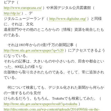
ピアナ（
http://www.europeana.eu/
）や米国デジタル公共図書館（
http://dp.la/
）、デ
ジタルニュージーランド（
http://www.digitalnz.org/
）と同様
に、それは、文化
遺産部門やその他のところからの［情報］資源を統合したも
のである。
それは1803年からの1億3千万の新聞記事（
http://trove.nla.gov.au/newspaper?q=%20
）にアクセスできるよう
になっている。
それらの記事は、大きいものや小さいもの、田舎や都会とい
った、600以上の様々な
出版物から取り出されたものである。そして、常に追加され
ている。
何について検索しても、デジタル化された新聞から何らか
の一致するものを見付
けられるだろう。もちろん、Tsukubaでも検索してみた。（
http://trove.nla.gov.au/newspaper/result?q=tsukuba
）
http://discontents.com.au/wp-content/uploads/2014/09/life-on-the-