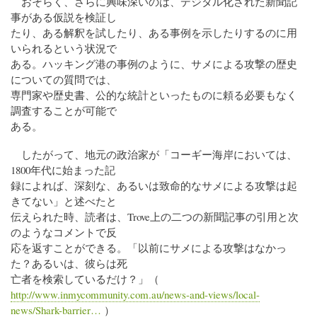
おそらく、さらに興味深いのは、デジタル化された新聞記
事がある仮説を検証し
たり、ある解釈を試したり、ある事例を示したりするのに用
いられるという状況で
ある。ハッキング港の事例のように、サメによる攻撃の歴史
についての質問では、
専門家や歴史書、公的な統計といったものに頼る必要もなく
調査することが可能で
ある。
したがって、地元の政治家が「コーギー海岸においては、
1800年代に始まった記
録によれば、深刻な、あるいは致命的なサメによる攻撃は起
きてない」と述べたと
伝えられた時、読者は、Trove上の二つの新聞記事の引用と次
のようなコメントで反
応を返すことができる。「以前にサメによる攻撃はなかっ
た？あるいは、彼らは死
亡者を検索しているだけ？」（
http://www.inmycommunity.com.au/news-and-views/local-
news/Shark-barrier…
）