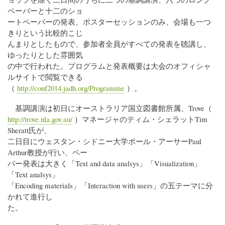
ペーパーと十二のショ
ートペーパーの発表、ポスターセッションのみ、会場も一つ
きりという比較的こじ
んまりとしたもので、参加者全員がすべての発表を聴講し、
ゆったりとした雰囲気
の中で行われた。プログラムと発表概要は大会のオフィシャ
ルサイトで閲覧できる
（
http://conf2014.jadh.org/Programme
）。
基調講演は初日にオーストラリア国立図書館所属、Trove（
http://trove.nla.gov.au/
）マネージャのティム・シェラットTim
Sheratt氏が、
二日目にウェスタン・シドニー大学ポール・アーサーPaul
Arthur教授が行い、ペー
パー発表は大きく「Text and data analsys」「Visualization」
「Text analsys」
「Encoding materials」「Interaction with users」の五テーマに分
かれて進行し
た。