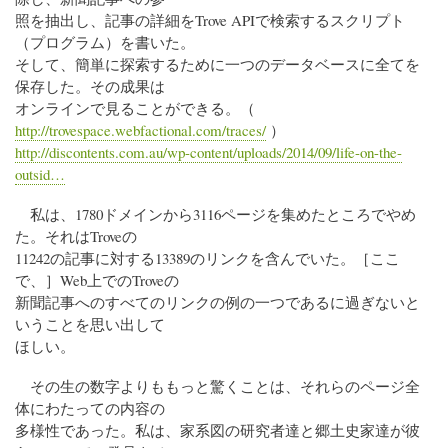
照を抽出し、記事の詳細をTrove APIで検索するスクリプト
（プログラム）を書いた。
そして、簡単に探索するために一つのデータベースに全てを
保存した。その成果は
オンラインで見ることができる。（
http://trovespace.webfactional.com/traces/
）
http://discontents.com.au/wp-content/uploads/2014/09/life-on-the-
outsid…
私は、1780ドメインから3116ページを集めたところでやめ
た。それはTroveの
11242の記事に対する13389のリンクを含んでいた。［ここ
で、］Web上でのTroveの
新聞記事へのすべてのリンクの例の一つであるに過ぎないと
いうことを思い出して
ほしい。
その生の数字よりももっと驚くことは、それらのページ全
体にわたっての内容の
多様性であった。私は、家系図の研究者達と郷土史家達が彼