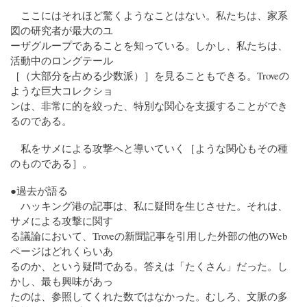
ここにはそれほど驚くようなことはない。私たちは、家系
図の研究者が最大のユ
ーザグループであることを知っている。しかし、私たちは、
活動中のロングテール
［（大部分を占める少数派）］を見ることもできる。Troveの
ような巨大コレクショ
ンは、非常に的を絞った、特別な関心を支援することができ
るのである。
私をサメによる攻撃へと導いていく［ような関心もその種
のものである］。
●過去が語る
ハッキング港の記事は、私に疑問を生じさせた。それは、
サメによる攻撃に関す
る議論において、Troveの新聞記事を引用した外部の他のWeb
ページはどれくらいあ
るのか、という疑問である。答えは「たくさん」だった。し
かし、最も興味があっ
たのは、参照してくれた数ではなかった。むしろ、文脈の多