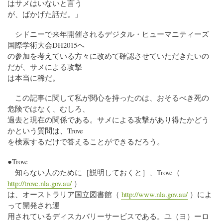
はサメはいないと言う
が、ばかげた話だ。」
シドニーで来年開催されるデジタル・ヒューマニティーズ
国際学術大会DH2015へ
の参加を考えている方々に改めて確認させていただきたいの
だが、サメによる攻撃
は本当に稀だ。
この記事に関して私が関心を持ったのは、おそるべき死の
危険ではなく、むしろ、
過去と現在の関係である。サメによる攻撃があり得たかどう
かという質問は、Trove
を検索するだけで答えることができるだろう。
●Trove
知らない人のために［説明しておくと］、Trove（
http://trove.nla.gov.au/
）
は、オーストラリア国立図書館（
http://www.nla.gov.au/
）によ
って開発され運
用されているディスカバリーサービスである。ユ（ヨ）ーロ