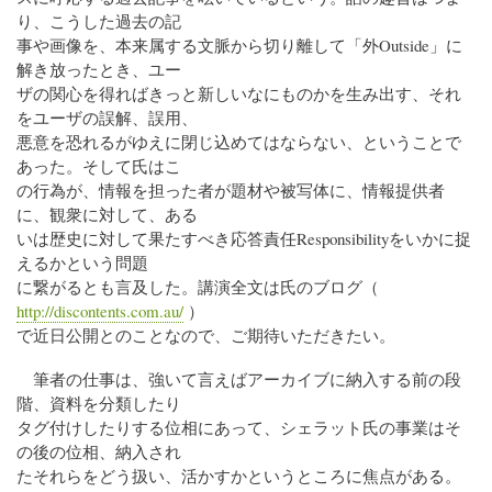
り、こうした過去の記
事や画像を、本来属する文脈から切り離して「外Outside」に
解き放ったとき、ユー
ザの関心を得ればきっと新しいなにものかを生み出す、それ
をユーザの誤解、誤用、
悪意を恐れるがゆえに閉じ込めてはならない、ということで
あった。そして氏はこ
の行為が、情報を担った者が題材や被写体に、情報提供者
に、観衆に対して、ある
いは歴史に対して果たすべき応答責任Responsibilityをいかに捉
えるかという問題
に繋がるとも言及した。講演全文は氏のブログ（
http://discontents.com.au/
）
で近日公開とのことなので、ご期待いただきたい。
筆者の仕事は、強いて言えばアーカイブに納入する前の段
階、資料を分類したり
タグ付けしたりする位相にあって、シェラット氏の事業はそ
の後の位相、納入され
たそれらをどう扱い、活かすかというところに焦点がある。