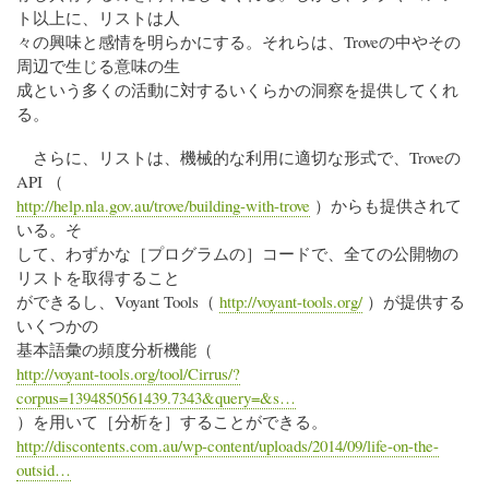
ト以上に、リストは人
々の興味と感情を明らかにする。それらは、Troveの中やその
周辺で生じる意味の生
成という多くの活動に対するいくらかの洞察を提供してくれ
る。
さらに、リストは、機械的な利用に適切な形式で、Troveの
API （
http://help.nla.gov.au/trove/building-with-trove
）からも提供されて
いる。そ
して、わずかな［プログラムの］コードで、全ての公開物の
リストを取得すること
ができるし、Voyant Tools（
http://voyant-tools.org/
）が提供する
いくつかの
基本語彙の頻度分析機能（
http://voyant-tools.org/tool/Cirrus/?
corpus=1394850561439.7343&query=&s…
）を用いて［分析を］することができる。
http://discontents.com.au/wp-content/uploads/2014/09/life-on-the-
outsid…