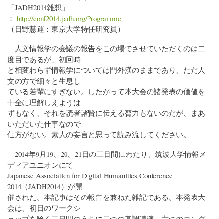
「JADH2014雑想」
：
http://conf2014.jadh.org/Programme
（日野慧運：東京大学特任研究員）
人文情報学の会議の報告をこの場でさせていただくのは二
度目であるが、初回時
と相変わらず情報学については門外漢のままであり、ただ人
文の方で細々と生息し
ている若輩にすぎない。したがって本大会の諸発表の価値を
十全に理解しえようは
ずもなく、それを読者諸賢に伝える膂力もないのだが、まあ
いただいた仕事なので
仕方がない。素人の妄言と思って読み流してください。
2014年9月19、20、21日の三日間にわたり、筑波大学情報メ
ディアユニオンにて
Japanese Association for Digital Humanities Conference
2014（JADH2014）が開
催された。本記事はその報告を兼ねた雑記である。本発表大
会は、初日のワークシ
ョップを除く二日間のうちに二つの基調講演、六つのロング