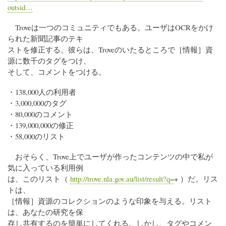
outsid…
Troveは一つのコミュニティでもある。ユーザはOCRをかけ
られた新聞記事のテキ
ストを修正する。彼らは、Troveのいたるところで［情報］資
源に数千のタグをつけ、
そして、コメントをつける。
・138,000人の利用者
・3,000,000のタグ
・80,000のコメント
・139,000,000の修正
・58,000のリスト
おそらく、Trove上でユーザが作ったコンテンツの中で私が
気に入っている利用例
は、このリスト（
http://trove.nla.gov.au/list/result?q=
+ ）だ。リス
トは、
［情報］資源のコレクションのような印象を与える。リスト
は、あなたの研究を保
存し共有するのを簡単にしてくれる。しかし、タグやコメン