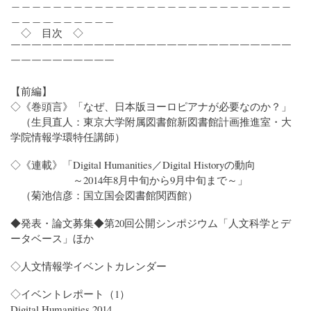
＿＿＿＿＿＿＿＿＿＿＿＿＿＿＿＿＿＿＿＿＿＿＿＿＿＿＿
＿＿＿＿＿＿＿＿＿＿
◇ 目次 ◇
￣￣￣￣￣￣￣￣￣￣￣￣￣￣￣￣￣￣￣￣￣￣￣￣￣￣￣
￣￣￣￣￣￣￣￣￣￣
【前編】
◇《巻頭言》「なぜ、日本版ヨーロピアナが必要なのか？」
（生貝直人：東京大学附属図書館新図書館計画推進室・大
学院情報学環特任講師）
◇《連載》「Digital Humanities／Digital Historyの動向
～2014年8月中旬から9月中旬まで～」
（菊池信彦：国立国会図書館関西館）
◆発表・論文募集◆第20回公開シンポジウム「人文科学とデ
ータベース」ほか
◇人文情報学イベントカレンダー
◇イベントレポート（1）
Digital Humanities 2014