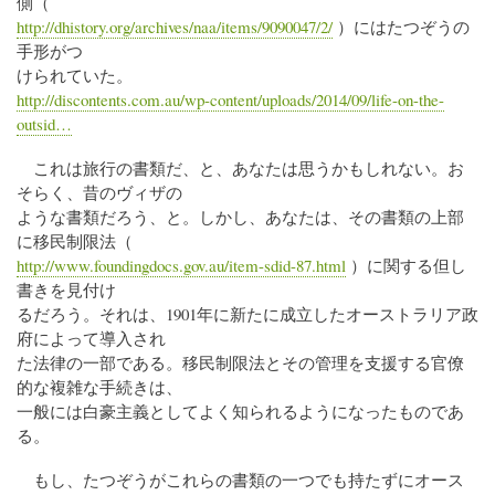
側（
http://dhistory.org/archives/naa/items/9090047/2/
）にはたつぞうの
手形がつ
けられていた。
http://discontents.com.au/wp-content/uploads/2014/09/life-on-the-
outsid…
これは旅行の書類だ、と、あなたは思うかもしれない。お
そらく、昔のヴィザの
ような書類だろう、と。しかし、あなたは、その書類の上部
に移民制限法（
http://www.foundingdocs.gov.au/item-sdid-87.html
）に関する但し
書きを見付け
るだろう。それは、1901年に新たに成立したオーストラリア政
府によって導入され
た法律の一部である。移民制限法とその管理を支援する官僚
的な複雑な手続きは、
一般には白豪主義としてよく知られるようになったものであ
る。
もし、たつぞうがこれらの書類の一つでも持たずにオース