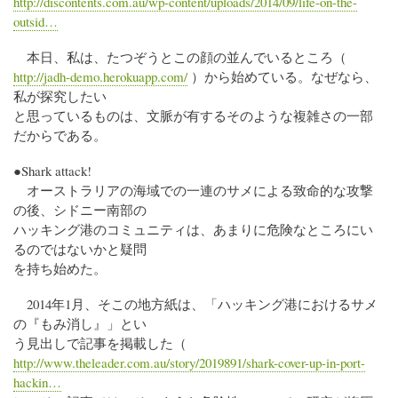
http://discontents.com.au/wp-content/uploads/2014/09/life-on-the-
outsid…
本日、私は、たつぞうとこの顔の並んでいるところ（
http://jadh-demo.herokuapp.com/
）から始めている。なぜなら、
私が探究したい
と思っているものは、文脈が有するそのような複雑さの一部
だからである。
●Shark attack!
オーストラリアの海域での一連のサメによる致命的な攻撃
の後、シドニー南部の
ハッキング港のコミュニティは、あまりに危険なところにい
るのではないかと疑問
を持ち始めた。
2014年1月、そこの地方紙は、「ハッキング港におけるサメ
の『もみ消し』」とい
う見出しで記事を掲載した（
http://www.theleader.com.au/story/2019891/shark-cover-up-in-port-
hackin…