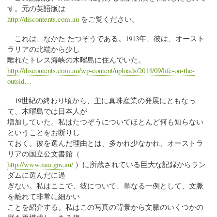
す。元の英語版は
http://discontents.com.au
をご覧ください。
これは、なかた たつぞうである。1913年、彼は、オースト
ラリアの北端から少し
離れたトレス海峡の木曜島に住んでいた。
http://discontents.com.au/wp-content/uploads/2014/09/life-on-the-
outsid…
19世紀の終わり頃から、主に真珠産業の発展にともなっ
て、木曜島では日本人が
増加していた。私はたつぞうについてほとんど何も知らない
ということをお断りし
ておく。彼を選んだ理由とは、多かれ少なかれ、オーストラ
リアの国立公文書館（
http://www.naa.gov.au/
）に所蔵されている巨大な記録からラン
ダムに選んだに過
ぎない。私はここで、彼について、単なる一例として、文脈
を離れて非常に細かい
ことを紹介する。私はこの写真の背景から文脈のいくつかの