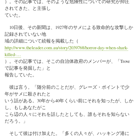
）。その記事では、そのような危険性についての研究が抑圧
されてきた、と主張し
ていた。
10日後、その新聞は、1927年のサメによる致命的な攻撃しか
記録されていない地
域の詳細について続報を掲載した（
http://www.theleader.com.au/story/2039768/horror-day-when-shark-
killed-…
）。その記事では、そこの自治体政府のメンバーが、「Trove
で記事を発掘した」と
報告していた。
彼は言う。「随分前のことだが、グレーズ・ポイントで少
年がサメに殺されたと
いう話がある。30年から40年くらい前にそれを知ったが、しか
し、もしあなたがこ
こら辺の人々にそれを話したとしても、誰もそれを知らない
だろう。」
そして彼は付け加えた。「多くの人々が、ハッキング港に