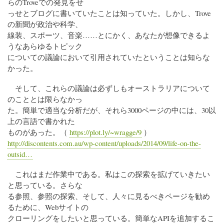
らのTroveでの発見をせ
っせとブログに書いていたことは知っていた。しかし、Trove
の新聞が政治や科学、
線装、スポーツ、音楽……とにかく、あなたが想像できるよ
うなあらゆるトピック
についての議論において引用されていたということは知らな
かった。
そして、これらの議論は必ずしもオーストラリアについて
のこととは限らなかっ
た。簡単で適当な分析だが、それら3000ページの中には、30以
上の言語で書かれた
ものがあった。（
https://plot.ly/~wragge/9
）
http://discontents.com.au/wp-content/uploads/2014/09/life-on-the-
outsid…
これはまだ作業中である。私はこの探索を拡げていきたい
と思っている。さらな
る参照、参照の探索、そして、人々に見るべきページを勧め
るために、Webサイトの
クローリングをしたいと思っている。簡単なAPIを追加するこ