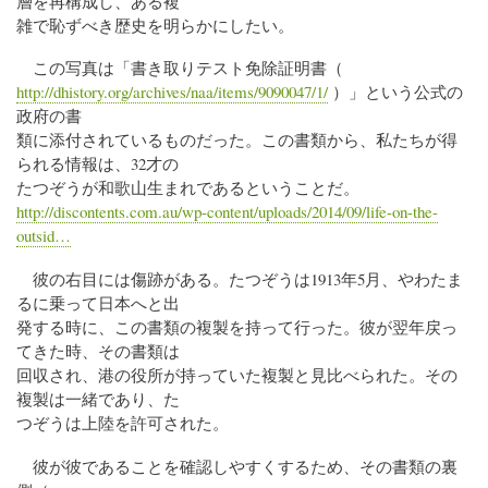
層を再構成し、ある複
雑で恥ずべき歴史を明らかにしたい。
この写真は「書き取りテスト免除証明書（
http://dhistory.org/archives/naa/items/9090047/1/
）」という公式の
政府の書
類に添付されているものだった。この書類から、私たちが得
られる情報は、32才の
たつぞうが和歌山生まれであるということだ。
http://discontents.com.au/wp-content/uploads/2014/09/life-on-the-
outsid…
彼の右目には傷跡がある。たつぞうは1913年5月、やわたま
るに乗って日本へと出
発する時に、この書類の複製を持って行った。彼が翌年戻っ
てきた時、その書類は
回収され、港の役所が持っていた複製と見比べられた。その
複製は一緒であり、た
つぞうは上陸を許可された。
彼が彼であることを確認しやすくするため、その書類の裏