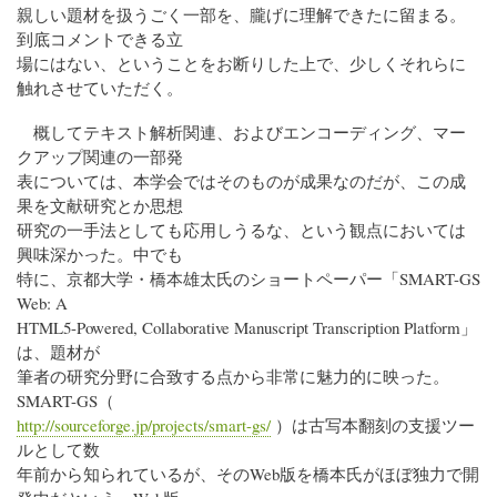
親しい題材を扱うごく一部を、朧げに理解できたに留まる。
到底コメントできる立
場にはない、ということをお断りした上で、少しくそれらに
触れさせていただく。
概してテキスト解析関連、およびエンコーディング、マー
クアップ関連の一部発
表については、本学会ではそのものが成果なのだが、この成
果を文献研究とか思想
研究の一手法としても応用しうるな、という観点においては
興味深かった。中でも
特に、京都大学・橋本雄太氏のショートペーパー「SMART-GS
Web: A
HTML5-Powered, Collaborative Manuscript Transcription Platform」
は、題材が
筆者の研究分野に合致する点から非常に魅力的に映った。
SMART-GS（
http://sourceforge.jp/projects/smart-gs/
）は古写本翻刻の支援ツー
ルとして数
年前から知られているが、そのWeb版を橋本氏がほぼ独力で開