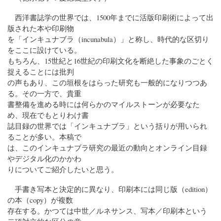
西洋書誌学の世界では、1500年までに活版印刷術によって出
版された本や印刷物
を「インキュナブラ（incunabula）」と称し、時代的な区切り
をここに設けている。
もちろん、15世紀と16世紀の印刷文化を断絶した事象のごとく
捉えることには批判
の声もあり、この垣根をはらった研究も一般的になりつつあ
る。その一方で、貴重
書整備を進める時には何らかのマイルストーンが必要なた
め、現在でもとりわけ書
誌目録の世界では「インキュナブラ」という括りが用いられ
ることが多い。本稿で
は、このインキュナブラ研究の最近の動向とオンライン目録
やデジタル化のかかわ
りについてご紹介したいと思う。
手書き写本と決定的に異なり、印刷本には同じ版（edition）
の本（copy）が複数
存在する。かつては中世／ルネサンス、写本／印刷本という