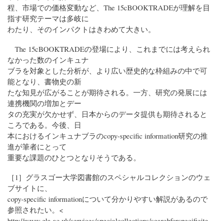
程、市場での価格変動など、The 15cBOOKTRADEが理解を目
指す研究テーマは多岐に
わたり、そのインパクトはきわめて大きい。
The 15cBOOKTRADEの登場により、これまでには考えられ
なかった数のインキュナ
ブラを対象とした分析が、より広い歴史的な枠組みの中で可
能となり、書物史の新
たな知見が広がることが期待される。一方、研究の発展には
連携機関の増加とデー
タの充実が欠かせず、日本からのデータ提供も期待されると
ころである。今後、日
本におけるインキュナブラのcopy-specific information研究の推
進が筆者にとって
重要な課題のひとつとなりそうである。
［1］グラスゴー大学図書館のスペシャルコレクションのウェ
ブサイトに、
copy-specific informationについて分かりやすい解説があるので
参照されたい。<
http://www.gla.ac.uk/services/specialcollections/searchforspecificite