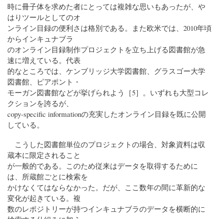
時に冊子体を求めた者にとっては複雑な思いもあったが、や
はりツールとしてのオ
ンライン目録の便利さは格別である。また欧米では、2010年頃
からインキュナブラ
のオンライン目録制作プロジェクトを立ち上げる図書館が急
速に増えている。代表
的なところでは、ケンブリッジ大学図書館、グラスゴー大学
図書館、ピアポント・
モーガン図書館などが挙げられよう［5］。いずれも大型コレ
クションを誇るが、
copy-specific informationの充実したオンライン目録を既に公開
している。
こうした図書館単位のプロジェクトの場合、対象資料は収
蔵本に限定されること
が一般的である。このため従来はデータを取得するために
は、所蔵館ごとに検索を
かけなくてはならなかった。だが、ここ数年の間に革新的な
変化が起きている。複
数のレポジトリーが持つインキュナブラのデータを横断的に