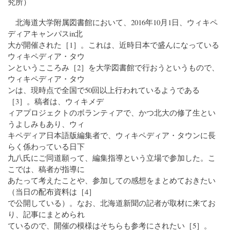
究所）
北海道大学附属図書館において、2016年10月1日、ウィキペ
ディアキャンパスin北
大が開催された［1］。これは、近時日本で盛んになっている
ウィキペディア・タウ
ンというこころみ［2］を大学図書館で行おうというもので、
ウィキペディア・タウ
ンは、現時点で全国で50回以上行われているようである
［3］。稿者は、ウィキメデ
ィアプロジェクトのボランティアで、かつ北大の修了生とい
うよしみもあり、ウィ
キペディア日本語版編集者で、ウィキペディア・タウンに長
らく係わっている日下
九八氏にご同道願って、編集指導という立場で参加した。こ
こでは、稿者が指導に
あたって考えたことや、参加しての感想をまとめておきたい
（当日の配布資料は［4］
で公開している）。なお、北海道新聞の記者が取材に来てお
り、記事にまとめられ
ているので、開催の模様はそちらも参考にされたい［5］。