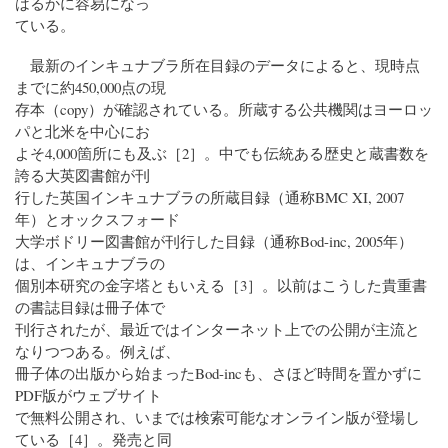
はるかに容易になっ
ている。
最新のインキュナブラ所在目録のデータによると、現時点
までに約450,000点の現
存本（copy）が確認されている。所蔵する公共機関はヨーロッ
パと北米を中心にお
よそ4,000箇所にも及ぶ［2］。中でも伝統ある歴史と蔵書数を
誇る大英図書館が刊
行した英国インキュナブラの所蔵目録（通称BMC XI, 2007
年）とオックスフォード
大学ボドリー図書館が刊行した目録（通称Bod-inc, 2005年）
は、インキュナブラの
個別本研究の金字塔ともいえる［3］。以前はこうした貴重書
の書誌目録は冊子体で
刊行されたが、最近ではインターネット上での公開が主流と
なりつつある。例えば、
冊子体の出版から始まったBod-incも、さほど時間を置かずに
PDF版がウェブサイト
で無料公開され、いまでは検索可能なオンライン版が登場し
ている［4］。発売と同