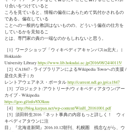
り合いをつけていると
ころを見ていると、情報の偏在にあらためて気付かされるの
である。偏在している
ことへの一般的な教訓はないものの、どういう偏在の仕方を
しているかを見知るこ
とは、専門家の責の一端なのかもしれないと思う。
［1］ワークショップ「ウィキペディアキャンパスin北大」 |
Hokkaido
University Library
https://www.lib.hokudai.ac.jp/2016/08/24/40115/
［2］CA1847 - ライブラリアンによるWikipedia Townへの支援 /
是住久美子 | カ
レントアウェアネス・ポータル
http://current.ndl.go.jp/ca1847
［3］プロジェクト:アウトリーチ/ウィキペディアタウン/アー
カイブ - Wikipedia
https://goo.gl/info/8X8kuu
［4］
http://blog.karpan.net/wp-content/WinH_20161001.pdf
［5］須田幹生2016「ネット事典の内容もっと詳しく！ ウィ
キペディアタウンに注
目」『北海道新聞』2016.10.12朝刊、札幌圏 残念ながら、ウ