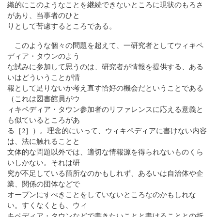
織的にこのようなことを継続できないところに現状のもろさ
があり、当事者のひと
りとして苦慮するところである。
このような個々の問題を超えて、一研究者としてウィキペ
ディア・タウンのよう
な試みに参加して思うのは、研究者が情報を提供する、ある
いはどういうことが情
報として足りないか考え直す恰好の機会だということである
（これは図書館員がウ
ィキペディア・タウン参加者のリファレンスに応える意義と
も似ているところがあ
る［2］）。理念的にいって、ウィキペディアに書けない内容
は、法に触れることと
文体的な問題以外では、適切な情報源を得られないものくら
いしかない。それは研
究が不足している箇所なのかもしれず、あるいは自治体や企
業、関係の団体などで
オープンにすべきことをしていないところなのかもしれな
い。すくなくとも、ウィ
キペディア・タウンなどで書きたいことと書けることとの折