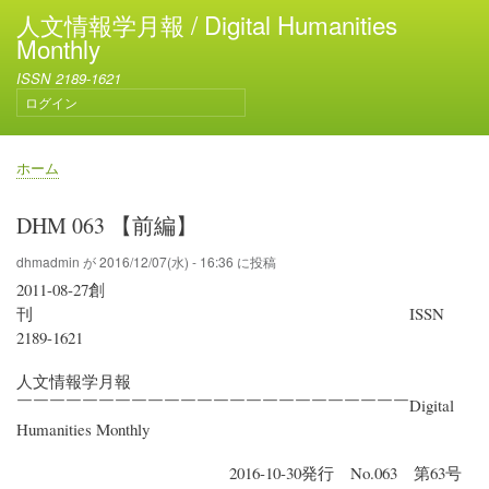
メ
人文情報学月報 / Digital Humanities
イ
Monthly
ン
ISSN 2189-1621
コ
ログイン
ン
ユ
テ
ー
ン
ザ
ホーム
ー
ツ
パ
ア
に
ン
DHM 063 【前編】
カ
移
く
ウ
動
ず
dhmadmin
が
2016/12/07(水) - 16:36
に投稿
ン
2011-08-27創
ト
メ
刊 ISSN
ニ
2189-1621
ュ
ー
人文情報学月報
￣￣￣￣￣￣￣￣￣￣￣￣￣￣￣￣￣￣￣￣￣￣￣￣Digital
Humanities Monthly
2016-10-30発行 No.063 第63号