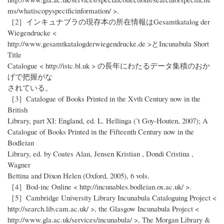
ms/whatiscopyspecificinformation/ >.
［2］インキュナブラの現存本の所在情報はGesamtkatalog der
Wiegendrucke <
http://www.gesamtkatalogderwiegendrucke.de >とIncunabula Short
Title
Catalogue < http://istc.bl.uk > の長年にわたるデータ集積のおか
げで把握がな
されている。
［3］Catalogue of Books Printed in the Xvth Century now in the
British
Library, part XI: England, ed. L. Hellinga (’t Goy-Houten, 2007); A
Catalogue of Books Printed in the Fifteenth Century now in the
Bodleian
Library, ed. by Coates Alan, Jensen Kristian , Dondi Cristina ,
Wagner
Bettina and Dixon Helen (Oxford, 2005), 6 vols.
［4］Bod-inc Online < http://incunables.bodleian.ox.ac.uk/ >.
［5］Cambridge University Library Incunabula Cataloguing Project <
http://search.lib.cam.ac.uk/ >, the Glasgow Incunabula Project <
http://www.gla.ac.uk/services/incunabula/ >, The Morgan Library &