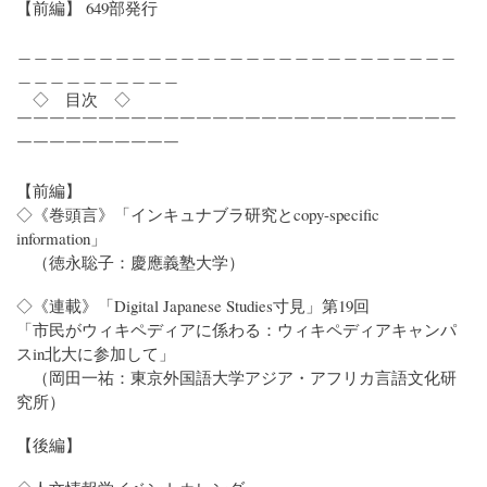
【前編】 649部発行
＿＿＿＿＿＿＿＿＿＿＿＿＿＿＿＿＿＿＿＿＿＿＿＿＿＿＿
＿＿＿＿＿＿＿＿＿＿
◇ 目次 ◇
￣￣￣￣￣￣￣￣￣￣￣￣￣￣￣￣￣￣￣￣￣￣￣￣￣￣￣
￣￣￣￣￣￣￣￣￣￣
【前編】
◇《巻頭言》「インキュナブラ研究とcopy-specific
information」
（徳永聡子：慶應義塾大学）
◇《連載》「Digital Japanese Studies寸見」第19回
「市民がウィキペディアに係わる：ウィキペディアキャンパ
スin北大に参加して」
（岡田一祐：東京外国語大学アジア・アフリカ言語文化研
究所）
【後編】