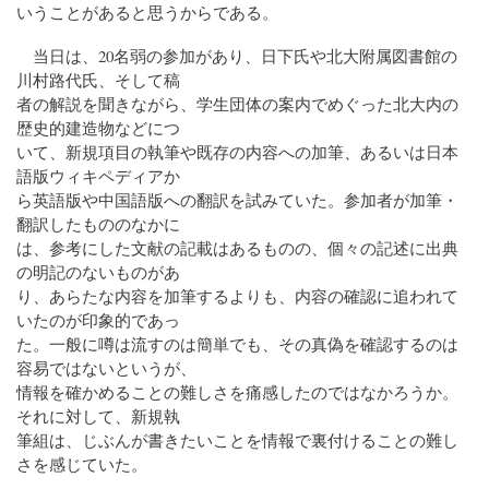
いうことがあると思うからである。
当日は、20名弱の参加があり、日下氏や北大附属図書館の
川村路代氏、そして稿
者の解説を聞きながら、学生団体の案内でめぐった北大内の
歴史的建造物などにつ
いて、新規項目の執筆や既存の内容への加筆、あるいは日本
語版ウィキペディアか
ら英語版や中国語版への翻訳を試みていた。参加者が加筆・
翻訳したもののなかに
は、参考にした文献の記載はあるものの、個々の記述に出典
の明記のないものがあ
り、あらたな内容を加筆するよりも、内容の確認に追われて
いたのが印象的であっ
た。一般に噂は流すのは簡単でも、その真偽を確認するのは
容易ではないというが、
情報を確かめることの難しさを痛感したのではなかろうか。
それに対して、新規執
筆組は、じぶんが書きたいことを情報で裏付けることの難し
さを感じていた。