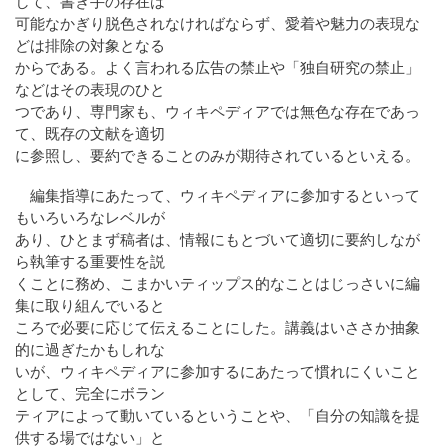
して、書き手の存在は
可能なかぎり脱色されなければならず、愛着や魅力の表現な
どは排除の対象となる
からである。よく言われる広告の禁止や「独自研究の禁止」
などはその表現のひと
つであり、専門家も、ウィキペディアでは無色な存在であっ
て、既存の文献を適切
に参照し、要約できることのみが期待されているといえる。
編集指導にあたって、ウィキペディアに参加するといって
もいろいろなレベルが
あり、ひとまず稿者は、情報にもとづいて適切に要約しなが
ら執筆する重要性を説
くことに務め、こまかいティップス的なことはじっさいに編
集に取り組んでいると
ころで必要に応じて伝えることにした。講義はいささか抽象
的に過ぎたかもしれな
いが、ウィキペディアに参加するにあたって慣れにくいこと
として、完全にボラン
ティアによって動いているということや、「自分の知識を提
供する場ではない」と