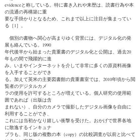
evidenceと称している。特に書き入れや来歴は、読書行為や本
の流通の再構築に重
要な手掛かりとなるため、これまで以上に注目が集まってい
る［1］。
個別の書物へ関心が高まりゆく背景には、デジタル化の発
展も絡んでいる。1990
年代後半から始まった貴重書のデジタル化と公開は、過去20
年もの間で飛躍的に進
み、いまやインターネットを介して非常に多くの原資料画像
を入手することができ
る。加えて英米の主要図書館の貴重書室では、2010年頃から閲
覧者のデジタルカメ
ラの使用を許可するところが増えている。個人研究の使用範
囲であれば（出版は含
まれない）、自分のカメラで撮影したデジタル画像を自由に
利用することができ、
これには当初かなり嬉しい衝撃を受けた。おかげで世界各地
に散逸するインキュナ
ブラも、同じ版の複数の本（copy）の比較調査が以前と比べて