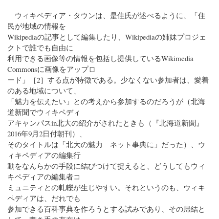
ウィキペディア・タウンは、是住氏が述べるように、「住
民が地域の情報を
Wikipediaの記事として編集したり、Wikipediaの姉妹プロジェ
クトで誰でも自由に
利用できる画像等の情報を包括し提供しているWikimedia
Commonsに画像をアップロ
ード」［2］する点が特徴である。少なくない参加者は、愛着
のある地域について、
「魅力を伝えたい」との考えから参加するのだろうが（北海
道新聞でウィキペディ
アキャンパスin北大の紹介がされたときも（『北海道新聞』
2016年9月2日付朝刊）、
そのタイトルは「北大の魅力 ネット事典に」だった）、ウ
ィキペディアの編集行
動をなんらかの手段に結びつけて捉えると、どうしてもウィ
キペディアの編集者コ
ミュニティとの軋轢が生じやすい。それというのも、ウィキ
ペディアは、だれでも
参加できる百科事典を作ろうとする試みであり、その帰結と