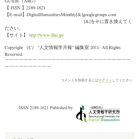
GUIDE（ARG）
【 ISSN 】2189-1621
【E-mail】DigitalHumanitiesMonthly[&]googlegroups.com
[&]を@に置き換えてく
ださい。
【サイト】
http://www.dhii.jp/
Copyright （C） "人文情報学月報" 編集室 2011- All Rights
Reserved.
￣￣￣￣￣￣￣￣￣￣￣￣￣￣￣￣￣￣￣￣￣￣￣￣￣￣￣
￣￣￣￣￣￣￣￣￣￣
コメントを投稿するには
ログイン
してください
ISSN 2189-1621 Published by: