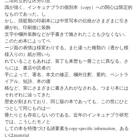
二項対立的な区分の意
識が強く、インキュナブラの個別本（copy）への関心は限定的
なものであった。し
かし、揺籃期の印刷本には中世写本の伝統がさまざまに引き
継がれ、印刷後に装飾
文字や欄外装飾などが手書きで施されたことも少なくない。
このため本によってペ
ージ面の表情は様変わりする。また違った種類の（透かし模
様入りの）紙が用いら
れていることもあれば、装丁も来歴も一冊ごとに異なる。さ
らには、書店や読者の
手によって、署名、本文の修正、欄外注釈、要約、ペントラ
イアル、短詩、本の価
格など、実にさまざまに書き入れがなされる。つまり本には
それぞれに辿ってきた
歴史が刻まれており、同じ版の本であっても、この世にひと
つとして同じものは一
冊たりとも存在しないのである。近年のインキュナブラ研究
では、こうしたモノと
しての本を特徴づける諸要素をcopy-specific information、ある
いはmaterial