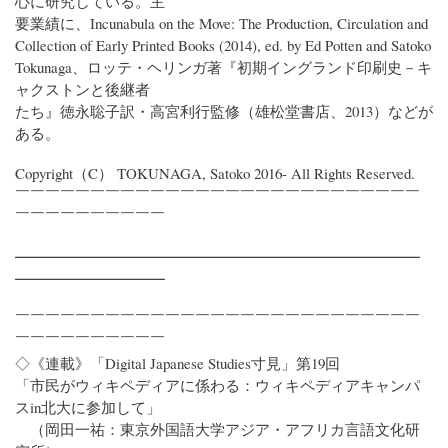
心に研究している。主
要業績に、Incunabula on the Move: The Production, Circulation and
Collection of Early Printed Books (2014), ed. by Ed Potten and Satoko
Tokunaga、ロッテ・ヘリンガ著『初期イングランド印刷史－キ
ャクストンと後継者
たち』徳永聡子訳・高宮利行監修（雄松堂書店、2013）などが
ある。
Copyright（C） TOKUNAGA, Satoko 2016- All Rights Reserved.
￣￣￣￣￣￣￣￣￣￣￣￣￣￣￣￣￣￣￣￣￣￣￣￣￣￣￣
￣￣￣￣￣￣￣￣￣￣
━━━━━━━━━━━━━━━━━━━━━━━━━━━
━━━━━━━━━━
￣￣￣￣￣￣￣￣￣￣￣￣￣￣￣￣￣￣￣￣￣￣￣￣￣￣￣
￣￣￣￣￣￣￣￣￣￣
◇《連載》「Digital Japanese Studies寸見」第19回
「市民がウィキペディアに係わる：ウィキペディアキャンパ
スin北大に参加して」
（岡田一祐：東京外国語大学アジア・アフリカ言語文化研