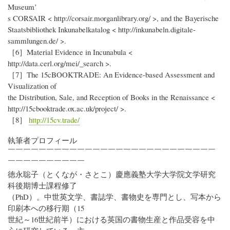
Museum’
s CORSAIR < http://corsair.morganlibrary.org/ >, and the Bayerische
Staatsbibliothek Inkunabelkatalog < http://inkunabeln.digitale-
sammlungen.de/ >.
［6］Material Evidence in Incunabula <
http://data.cerl.org/mei/_search >.
［7］The 15cBOOKTRADE: An Evidence-based Assessment and
Visualization of
the Distribution, Sale, and Reception of Books in the Renaissance <
http://15cbooktrade.ox.ac.uk/project/ >.
［8］
http://15cv.trade/
執筆者プロフィール
￣￣￣￣￣￣￣￣￣￣￣￣￣￣￣￣￣￣￣￣￣￣￣￣￣￣￣
￣￣￣￣￣￣￣￣￣￣
徳永聡子（とくなが・さとこ）慶應義塾大学大学院文学研究
科後期博士課程修了
（PhD）。中世英文学、書誌学、書物史を専門とし、写本から
印刷本への移行期（15
世紀～16世紀前半）における英国の書物生産と作品受容を中