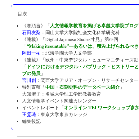
目次
人文情報学教育を掲げる卓越大学院プログ
《巻頭言》「
石田友梨
：
岡山大学大学院社会文化科学研究科
《連載》「
Digital Japanese Studies寸見
」第63回
“Making itcountable”—あるいは、積み上げられ
「
岡田一祐
：
北海学園大学人文学部
《連載》「
欧州・中東デジタル・ヒューマニティーズ動
ドイツにおけるデジタル・パブリック・ヒストリー
「
ブの発展
」
宮川創
：
関西大学アジア・オープン・リサーチセンター「K
中国・石刻史料のデータベース紹介
特別寄稿「
」
大知聖子：
名城大学理工学部教養教育
人文情報学イベント関連カレンダー
オンライン TEI ワークショップ参
イベントレポート「
王雯璐
：
東京大学東京カレッジ
編集後記