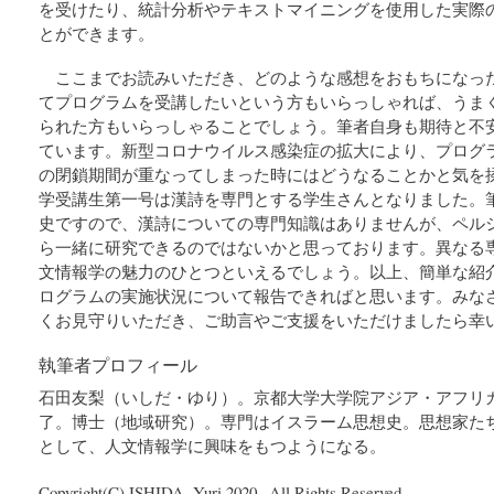
を受けたり、統計分析やテキストマイニングを使用した実際
とができます。
ここまでお読みいただき、どのような感想をおもちになっ
てプログラムを受講したいという方もいらっしゃれば、うま
られた方もいらっしゃることでしょう。筆者自身も期待と不
ています。新型コロナウイルス感染症の拡大により、プログ
の閉鎖期間が重なってしまった時にはどうなることかと気を
学受講生第一号は漢詩を専門とする学生さんとなりました。
史ですので、漢詩についての専門知識はありませんが、ペル
ら一緒に研究できるのではないかと思っております。異なる
文情報学の魅力のひとつといえるでしょう。以上、簡単な紹
ログラムの実施状況について報告できればと思います。みな
くお見守りいただき、ご助言やご支援をいただけましたら幸
執筆者プロフィール
石田友梨（いしだ・ゆり）。京都大学大学院アジア・アフリ
了。博士（地域研究）。専門はイスラーム思想史。思想家た
として、人文情報学に興味をもつようになる。
Copyright(C) ISHIDA, Yuri 2020– All Rights Reserved.