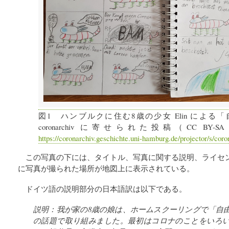
図1 ハンブルクに住む8歳の少女 Elin による
coronarchiv に寄せられた投稿（CC BY-SA 4
https://coronarchiv.geschichte.uni-hamburg.de/projector/s/cor
この写真の下には、タイトル、写真に関する説明、ライセ
に写真が撮られた場所が地図上に表示されている。
ドイツ語の説明部分の日本語訳は以下である。
説明：我が家の8歳の娘は、ホームスクーリングで「自
の話題で取り組みました。最初はコロナのことをいろ