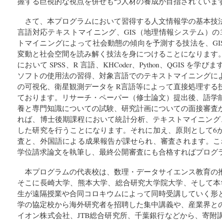
握する巨視的な視点を併せもつ人材の養成が目指されていま
さて、本プログラムにおいて習得する人文情報学の基本技
言語対応テキストマイニング、GIS（地理情報システム）の
トマイニングによって社会動態の傾向を予測する技法を、GI
変動と社会空間を読み解く技法を身につけることになります
において SPSS、R 言語、KHCoder、Python、QGIS 
ソフトの使用法の習得、対象言語でのテキストマイニングに
の可視化、衛星観測データを R言語等によって直接処理する
ております。リサーチ・ペーパー（修士論文）提出後、語学
養と専門知識についての試験、研究計画についての面接審査
れば、博士後期課程において統計分析、テキストマイニング、
した研究を行うことになります。それに加え、原則として6
査と、外国語による成果報告が課せられ、審査されます。こ
学位請求論文を執筆し、最終公開審査にも合格すればプログ
本プログラムの代表校は、数理・データサイエンス教育の
そこに長崎大学、熊本大学、総合研究大学院大学、そして本
生が遠隔授業や合同コロキウムによって同時受講していく形
学の協定校から海外研究者を招聘した集中講義や、産業界と
イオン株式会社、JTB総合研究所、千葉銀行などから、寄附