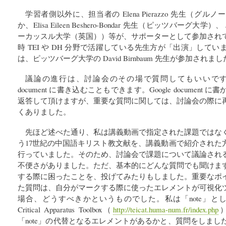
学習者側以外に、担当者の Elena Pierazzo 先生（
か、Elisa Eileen Beshero-Bondar 先生（ピッツバーグ大学）、 
ーカッスル大学（英国））等が、サポーターとして参加され
時 TEI や DH 分野で活躍している先生方が「出演」して
は、ピッツバーグ大学の David Birnbaum 先生が参加されま
議論の進行は、討論会のその場で質問してもいいですし、
document に書き込むこともできます。Google documen
返答して頂けますが、重要な質問に関しては、討論会の際に
くありました。
先ほど述べた通り、私は講義動画で指定された課題ではな
う17世紀の中国語キリスト教文献を、講義動画で紹介された
行っていました。そのため、討論会で課題について議論され
不便さがありました。ただ、基本的にどんな質問でも聞けま
する際に困ったことを、投げてみたりもしました。重要なポ
た質問は、自分がマークする際に使ったエレメントが可視化
場合、どうすべきかというものでした。私は「note」とし
Critical Apparatus Toolbox（
http://teicat.huma-num.fr/index.php
「note」の代替となるエレメントがあるかと、質問をしま