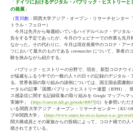
ドイツにおけるデジタル・パブリック・ヒストリーと
「
の発展
」
（
宮川創
：
関西大学アジア・オープン・リサーチセンター「K
トラル・フェロー
）
今月は先月から毎週続いているハイデルベルク・デジタル
告をする予定であったが、今月のウェビナーでの作業も先月
なかった。その代わりに、今月は現在発展中のコロナ・アー
ツにおいて最大のものである coronarchiv について、筆
験を挟みながら紹介する。
パブリック・ヒストリーの分野で、現在、新型コロナウイルス感
が猛威をふるう中での一般の人々の日々の記録のデジタル・
る。世界各国の取り組みの諸例については、国立国会図書館
ータルの記事「国際パブリックヒストリー連盟（IFPH）、
ス感染症に関する記録収集の取り組みを Google マップへ
実施中」（
https://current.ndl.go.jp/node/40857
[1]）を参照いた
いる関西大学アジア・オープン・リサーチセンター（KU-O
ブ＠関西大学」（
https://www.annex.ku-orcas.kansai-u.ac.jp/covid
関大構成員とその家族からの投稿によって、コロナ禍での人
積されてきている。