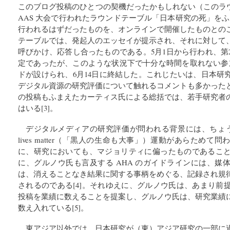
このブログ投稿のひとつの契機だったかもしれない（このラウ
AAS 大会で行われたラウンドテーブル「日本研究の死」をふまえ
行われるはずだったものを、オンラインで開催したものとの
テーブルでは、発起人のエッセイが提示され、それに対して
呼びかけ、応答し合ったものである。5月1日から行われ、第
定であったが、このような状況下で十分な時間を取れない参
ドが設けられ、6月14日に終結した。これじたいは、日本研
デジタル資源の研究評価について触れるコメントも多かった
の投稿もふまえたカーティス氏による総括では、若手研究者
はいる[3]。
デジタルメディアの研究評価が問われる背景には、ちょうど
lives matter（「黒人の生命も大事」）運動があらため
に、研究においても、マジョリティに偏ったものであるこ
に、グルノウ氏も言及する AHA のガイドラインには、媒
は、消えることなき結果に関する事柄をめぐる、記録され規
されるのである[4]。それゆえに、グルノウ氏は、あまり前提をお
投稿を業績に数えることを提案し、グルノウ氏は、研究業績
数え入れている[5]。
東アジア以外では、日本研究が（東）アジア研究の一部に