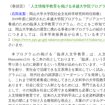
《巻頭言》「
人文情報学教育を掲げる卓越大学院プログ
（
石田友梨
：
岡山大学大学院社会文化科学研究科特任助教
）
2019年度に採択された卓越大学院プログラム「アジアユ
養成のための臨床人文学教育プログラム」のことをご存知
は、岡山大学拠点の運営に携わる筆者が本プログラムの紹介
につきましては、日本学術振興会が公表している本プ
2（
https://www.jsps.go.jp/j-takuetsu-pro/data/saitaku/r1/r1takuetsu_
さいませ。
本プログラムの掲げる「臨床人文学教育」は、人文学と
Humanities2.0）を二本の柱としております。「臨床」と
寄り添うものに刷新するという意味が込められています。一
学を創り、実社会で活躍できる文系博士を輩出していく試み
グラムには、現代社会の諸課題にリーダーシップを発揮し
し、これまで研究者養成に特化してきた人文科学の大学院教
あります。社会に役立つ人材となるためには、専門である人
として、その知識を社会に応用できる俯瞰性も必要になって
人文情報学教育です。従来の人文学的手法による史資料調査
文化の襞にまで分け入る微視的な視点と、大量のデジタルデ