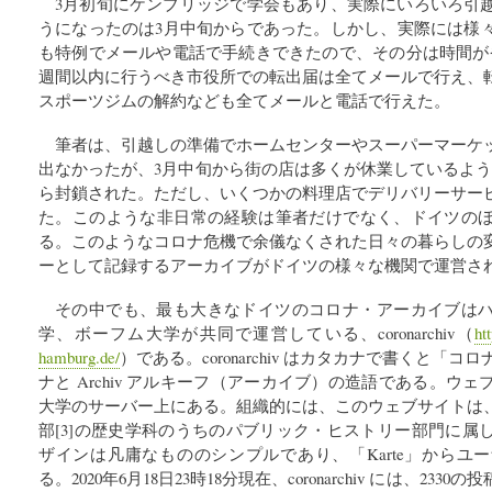
3月初旬にケンブリッジで学会もあり、実際にいろいろ引
うになったのは3月中旬からであった。しかし、実際には様
も特例でメールや電話で手続きできたので、その分は時間が
週間以内に行うべき市役所での転出届は全てメールで行え、
スポーツジムの解約なども全てメールと電話で行えた。
筆者は、引越しの準備でホームセンターやスーパーマーケ
出なかったが、3月中旬から街の店は多くが休業しているよう
ら封鎖された。ただし、いくつかの料理店でデリバリーサー
た。このような非日常の経験は筆者だけでなく、ドイツの
る。このようなコロナ危機で余儀なくされた日々の暮らしの
ーとして記録するアーカイブがドイツの様々な機関で運営さ
その中でも、最も大きなドイツのコロナ・アーカイブは
学、ボーフム大学が共同で運営している、coronarchiv（
ht
hamburg.de/
）である。coronarchiv はカタカナで書くと「コロ
ナと Archiv アルキーフ（アーカイブ）の造語である。ウ
大学のサーバー上にある。組織的には、このウェブサイトは
部[3]の歴史学科のうちのパブリック・ヒストリー部門に属
ザインは凡庸なもののシンプルであり、「Karte」からユ
る。2020年6月18日23時18分現在、coronarchiv には、2