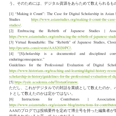
う。そのためには、デジタル資源をあらためて数えられるも
[1] “Making it Count”: The Case for Digital Scholarship in Asian S
Studies
https://www.asianstudies.org/making-it-count-the-case-f
studies/
.
[2] Embracing the Rebirth of Japanese Studies | Assoc
https://www.asianstudies.org/embracing-the-rebirth-of-japanese-studi
[3] Virtual Roundtable: The “Rebirth” of Japanese Studies, Clos
http://prcurtis.com/events/AAS2020/PC/
.
[4] “[S]cholarship is a documented and disciplined conv
enduringconsequence.”
Guidelines for the Professional Evaluation of Digital Sch
https://www.historians.org/teaching-and-learning/digital-history-resou
scholarship-in-history/guidelines-for-the-professional-evaluation-of-di
[5]
https://yale.academia.edu/TristanGrunow
.
ただし、これがデジタルでの対話を業績として数えたのか、
トとして数えたのかは定かではない。
[6] Instructions for Contributors | Associat
https://www.asianstudies.org/asianow-blog/instructions-for-contributor
AASのブログでは投稿要件を定めて博士号を持った編集者が
担保されていると言ってよいのだろう。