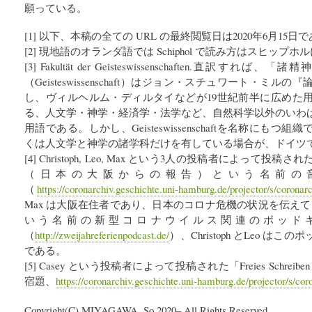
願っている。
[1] 以下、本稿の全ての URL の最終閲覧日は2020年6月15日
[2] 現地語のオランダ語では Schiphol で読み方はスヒップホ
[3] Fakultät der Geisteswissenschaften.直訳
（Geisteswissenschaft）はジョン・スチュワート・ミ
し、ヴィルヘルム・ディルタイなどが19世紀前半に広めた
る、人文学・神学・経済学・法学など、自然科学以外のいわ
用語である。しかし、Geisteswissenschaftを名称にも
くは人文学と神学の諸学科だけを有している場合が、ドイツ
[4] Christoph, Leo, Max という3人の投稿者によって投稿された「Ber
（日本の大阪からの報告）という名前の
（
https://coronarchiv.geschichte.uni-hamburg.de/projector/s/coronar
Max は大阪在住者であり、日本のコロナ危機の状況を伝えている。“Zwe
いう名前の新型コロナウイルス関連のポッド
（
http://zweijahreferienpodcast.de/
）、Christoph とLeo 
である。
[5] Casey という投稿者によって投稿された「Freies Schreibe
宿題、
https://coronarchiv.geschichte.uni-hamburg.de/projector/s/co
Copyright(C) MIYAGAWA, So 2020– All Rights Reserved.