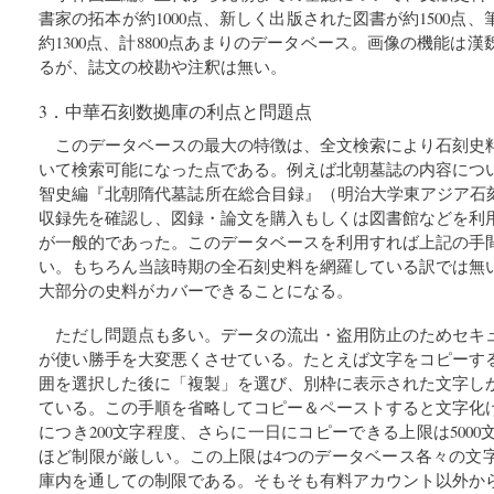
書家の拓本が約1000点、新しく出版された図書が約1500点
約1300点、計8800点あまりのデータベース。画像の機能は
るが、誌文の校勘や注釈は無い。
3．中華石刻数拠庫の利点と問題点
このデータベースの最大の特徴は、全文検索により石刻史
いて検索可能になった点である。例えば北朝墓誌の内容につ
智史編『北朝隋代墓誌所在総合目録』（明治大学東アジア石刻
収録先を確認し、図録・論文を購入もしくは図書館などを利
が一般的であった。このデータベースを利用すれば上記の手
い。もちろん当該時期の全石刻史料を網羅している訳では無
大部分の史料がカバーできることになる。
ただし問題点も多い。データの流出・盗用防止のためセキ
が使い勝手を大変悪くさせている。たとえば文字をコピーす
囲を選択した後に「複製」を選び、別枠に表示された文字し
ている。この手順を省略してコピー＆ペーストすると文字化
につき200文字程度、さらに一日にコピーできる上限は500
ほど制限が厳しい。この上限は4つのデータベース各々の文
庫内を通しての制限である。そもそも有料アカウント以外か