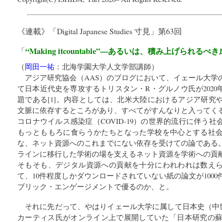
《連載》「
Digital Japanese Studies 寸見
」第63回
“Making itcountable”—あるいは、積み上げられる
「
（
岡田一祐
：
北海学園大学人文学部講師
）
アジア研究協会（AAS）のブログにおいて、イェール大学
て日本近代史を専攻するトリスタン・R・グルノウ氏が2020
題である[1]。内容としては、北米大陸におけるアジア研究
文脈に依存するところがあり、すべてがすんなりと入ってく
コロナウイルス感染症（COVID-19）の世界的流行に伴う
もっとももろに食らうかたちとなった学校を中心とする社
な、ネット資源へのこれまでにない依存を受けての論である
ラインに移行した学術の場を支えるネット資源を学術への貢
そもそも、デジタル資源への貢献を十分にわれわれは数え
て、10件程度しかダウンロードされていない紙の論文が100
ブリック・エンゲージメントで優るのか、と。
それに先だって、やはりイェール大学に属して日本史（中
カーティス氏がオンライン上で展開していた「日本研究の蘇生