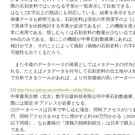
際の石刻史料ではいかなる字形か一覧表示して比較できる。
はなく2文字以上の熟語にも対応している。結果を表示する
画像データも鮮明である。石刻史料は現在の常用漢字のよう
で異体字を比較検討する作業が必須であるが、この機能を使
常に有用である。惜しむらくは石刻史料の数量が少ない点で
846点のみである。仮にこの機能が中華石刻数拠庫にあれば
検討ができ、そのことによって偽刻（偽物の石刻史料）の字
可能性も出てくるだろう。
また今後のデータベースの発展としてはメタデータの付与
れる。たとえばメタデータを付与して石刻史料の出土地や人
で分析できるツールがあれば、より付加価値の高いデータベ
[1]
http://inscription.ancientbooks.cn/docShike/
.
中華書局古聯（北京）数字伝媒科技有限公司中華石刻数拠庫
際には固定 IP アドレスが必要となる。
[2]データベースは日本で申し込む場合、同時アクセスが2つ
円、同時アクセスを10までに増やすと約100万円かかる（20
以下同様）。なお書籍の『漢魏六朝碑刻校注』は日本で購入し
である。