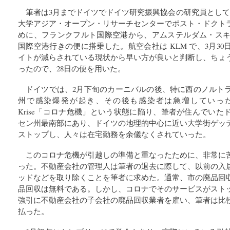
筆者は3月までドイツでドイツ研究振興協会の研究員として
大学アジア・オープン・リサーチセンターでポスト・ドクト
めに、フランクフルト国際空港から、アムステルダム・スキポ
国際空港行きの便に搭乗した。航空会社は KLM で、3月3
イトが減らされている現状から早い方が良いと判断し、ちょ
ったので、28日の便を用いた。
ドイツでは、2月下旬のカーニバルの後、特に西のノルト
州で感染爆発が起き、その後も感染者は急増していった。3月
Krise「コロナ危機」という状態に陥り、筆者が住んでい
セン州最南部にあり、ドイツの地理的中心に近い大学街ゲッ
ストップし、人々は在宅勤務を余儀なくされていった。
このコロナ危機が引越しの準備と重なったために、非常に
った。不動産会社の管理人は筆者の退去に際して、以前の入
ッドなどを取り除くことを筆者に求めた。通常、市の廃品回
品回収は無料である。しかし、コロナでそのサービスがスト
強引に不動産会社の子会社の廃品回収業者を雇い、筆者は比
払った。