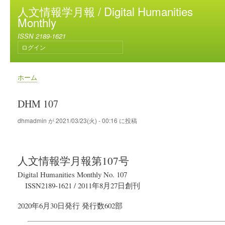
メ
人文情報学月報 / Digital Humanities
イ
Monthly
ン
ISSN 2189-1621
コ
ログイン
ン
ユ
テ
ー
ン
ザ
ホーム
ー
ツ
パ
ア
に
ン
DHM 107
カ
移
く
ウ
動
ず
dhmadmin
が
2021/03/23(火) - 00:16
に投稿
ン
ト
メ
ニ
人文情報学月報
第107号
ュ
ー
Digital Humanities Monthly No. 107
ISSN2189-1621
/
2011年8月27日
創刊
2020年6月30日
発行
発行数602部