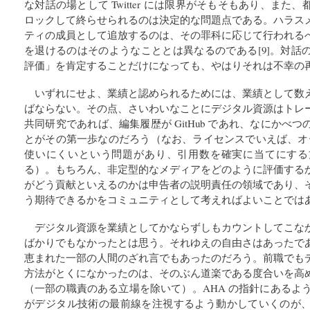
な対話の場として Twitter には限界がそもそもあり、ま
ロックして終らせられるのは決定的な問題点である。ハラス
ティの成員として追放するのは、その罪科に応じて行われる
を退けるのはそのようなこととは異なるのである[9]。対話
評価」を肯定することだけになっても、やはりそれは不幸の
いずれにせよ、業績と認められるためには、業績として数
ばならない。その点、さいわいなことにデジタル資源はトレ
共同研究であれば、編集履歴が GitHub であれ、なにかべ
とがその第一歩なのだろう（なお、ライセンスでいえば、オープ
使いにくいという問題があり、引用数を確実に当てにする
る）。もちろん、非定型的なメディアをどのように評価する
がどう貢献といえるのかは申告者の説明責任の領域であり、
う期待できるかをコミュニティとして考えればよいことでは
デジタル資源を業績としてかならずしもカウントしてこな
ばかりでもなかったとは思う。それゆえの自由さはあったで
恵まれた一部の人間のざれ言でもあったのだろう。前職でも
方法がとくになかったのは、そのぶん道楽である度合いを高
（一部の職責のある立場を除いて）。AHA の指針にあるよう
がデジタル技術の最前線を注視するよう動かしていくのが