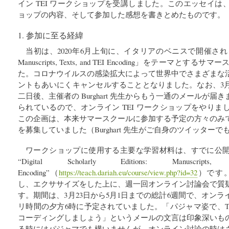
イン TEI ワークショップを受講しました。このエッセイ
ョップの内容、そして参加した感想を書きとめたものです。
1. 参加に至る経緯
当初は、2020年6月上旬に、イタリアのベニスで開催される「Digital 
Manuscripts, Texts, and TEI Encoding」をテーマ
た。コロナウイルスの感染拡大によって世界中でさまざまな
ントもあいにくキャンセルすることとなりました。なお、3月
二日後、主催者の Burghart 先生からもう一通のメールが
られているので、オンライン TEI ワークショップをやり
この企画は、本来サマースクールに参加する予定の方々のみ
を募集していました（Burghart 先生がご自身のツイッター
ワークショップに使用する主要な学習材料は、すでに公
“Digital Scholarly Editions: Manuscri
Encoding”（
https://teach.dariah.eu/course/view.php?id=32
）です
し、エクササイズをした上に、週一回オンライン討論会で質
す。期間は、3月23日から5月1日までの総計6週間で、オン
リ時間の夕方6時に予定されていました。「パジャマ姿で、T
コーディングしましょう」というメールの文言は印象深いも
る時にはパジャマでも構いませんが、オンライン討論の時は