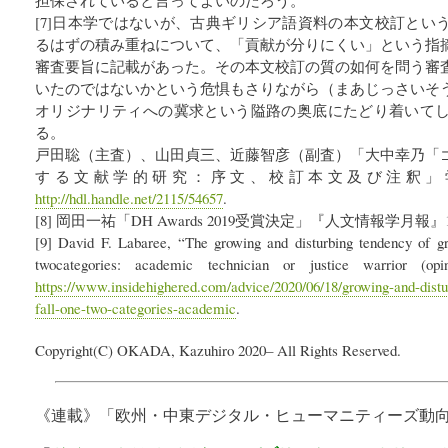
[7]日本学ではないが、古典ギリシア語資料の本文校訂とい
るはずの積み重ねについて、「貢献が分りにくい」という指
審査要旨に記載があった。その本文校訂の質の如何を問う審
いたのではないかという危惧もさりながら（まあじっさいそ
オリジナリティへの冀求という隘路の奥底にたどり着いて
る。
戸田聡（主査）、山田貞三、近藤智彦（副査）「大中幸乃「
する文献学的研究：序文、校訂本文及び注釈」
http://hdl.handle.net/2115/54657
.
[8] 岡田一祐「DH Awards 2019受賞決定」『人文情報学月報』1
[9] David F. Labaree, “The growing and disturbing tendency of gra
twocategories: academic technician or justice warrior (op
https://www.insidehighered.com/advice/2020/06/18/growing-and-distu
fall-one-two-categories-academic
.
Copyright(C) OKADA, Kazuhiro 2020– All Rights Reserved.
《連載》「
欧州・中東デジタル・ヒューマニティーズ動