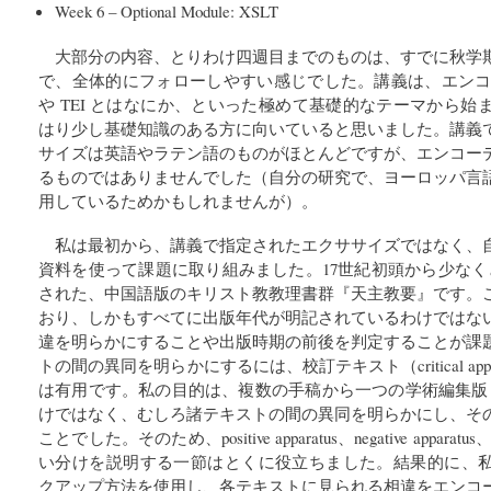
Week 6 – Optional Module: XSLT
大部分の内容、とりわけ四週目までのものは、すでに秋学
で、全体的にフォローしやすい感じでした。講義は、エンコ
や TEI とはなにか、といった極めて基礎的なテーマから
はり少し基礎知識のある方に向いていると思いました。講義
サイズは英語やラテン語のものがほとんどですが、エンコー
るものではありませんでした（自分の研究で、ヨーロッパ言
用しているためかもしれませんが）。
私は最初から、講義で指定されたエクササイズではなく、
資料を使って課題に取り組みました。17世紀初頭から少なく
された、中国語版のキリスト教教理書群『天主教要』です。
おり、しかもすべてに出版年代が明記されているわけではな
違を明らかにすることや出版時期の前後を判定することが課
トの間の異同を明らかにするには、校訂テキスト（critical app
は有用です。私の目的は、複数の手稿から一つの学術編集版（schola
けではなく、むしろ諸テキストの間の異同を明らかにし、そ
ことでした。そのため、positive apparatus、negative apparatus、そ
い分けを説明する一節はとくに役立ちました。結果的に、私は、neutr
クアップ方法を使用し、各テキストに見られる相違をエンコ