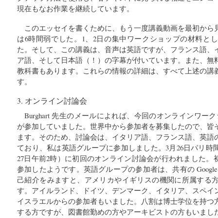
現在もなお作業を継続しています。
このエッセイを書くために、もう一度講義動画を最初から
は6時間弱でした。1、2日の集中ワークショップの材料と
た。そして、この講義は、音声は英語ですが、フランス語、
ア語、そして日本語（！）の字幕が付いています。また、無
教科書もあります。これらの情報の詳細は、すべて上述の講
す。
3. オンライン討論会
Burghart 先生のメールによれば、今回のオンラインワー
が参加していました。世界中から参加者を募集したので、皆
ます。そのため、討論会は、イタリア語、フランス語、英語
ており、私は英語グループに参加しました。3月26日パリ時
27日午前2時）に初回のオンライン討論会が行われました。初
参加したようです。英語グループの参加者は、共有の Google d
己紹介をみますと、アメリカやイギリスの機関に所属する
す。アイルランド、ドイツ、デンマーク、イタリア、スペイ
イスラエルからの参加者もいました。八割は博士学位を持つ
する方ですが、図書館勤めの方やアーキビストの方もいまし