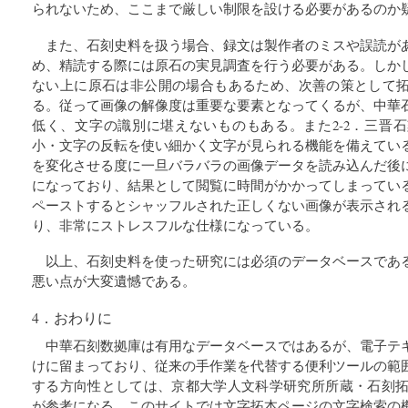
られないため、ここまで厳しい制限を設ける必要があるのか
また、石刻史料を扱う場合、録文は製作者のミスや誤読が
め、精読する際には原石の実見調査を行う必要がある。しか
ない上に原石は非公開の場合もあるため、次善の策として
る。従って画像の解像度は重要な要素となってくるが、中華
低く、文字の識別に堪えないものもある。また2-2．三晋
小・文字の反転を使い細かく文字が見られる機能を備えてい
を変化させる度に一旦バラバラの画像データを読み込んだ後
になっており、結果として閲覧に時間がかかってしまってい
ペーストするとシャッフルされた正しくない画像が表示され
り、非常にストレスフルな仕様になっている。
以上、石刻史料を使った研究には必須のデータベースであ
悪い点が大変遺憾である。
4．おわりに
中華石刻数拠庫は有用なデータベースではあるが、電子テ
けに留まっており、従来の手作業を代替する便利ツールの範
する方向性としては、京都大学人文科学研究所所蔵・石刻拓本
が参考になる。このサイトでは文字拓本ページの文字検索の