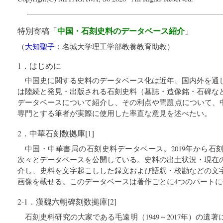
中国・石刻史料のデータベース紹介
特別寄稿「
」
（
大知聖子
：
名城大学理工学部教養教育助教
）
1．はじめに
中国史に関する史料のデータベース化は近年、国内外を通
は陸続と発見・出版される石刻史料（墓誌・造像銘・石碑な
データベースについて紹介し、その利点や問題点について、中
専門とする筆者が実際に使用した率直な意見を述べたい。
2．中華石刻数拠庫[1]
中国・中華書局の石刻史料データベース。2019年から石
次々とデータベースを公開している。史料の出土状況・現在
介し、史料を文字起こしした録文および語釈・校勘などの文
画像を載せる。このデータベースは著作ごとに4つのパート
2-1．漢魏六朝碑刻数拠庫[2]
石刻史料研究の大家である毛遠明（1949～2017年）の遺