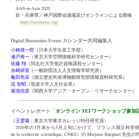
AAS-in-Asia 2020
於・兵庫県／神戸国際会議場及びオンラインによる開催
https://aasinasia.org/
Digital Humanities Events カレンダー共同編集人
小林雄一郎
（
日本大学生産工学部
）
瀬戸寿一
（
東京大学空間情報科学研究センター
）
佐藤 翔
（
同志社大学免許資格課程センター
）
永崎研宣
（
一般財団法人人文情報学研究所
）
亀田尭宙
（
国立歴史民俗博物館研究部情報資料研究系
）
堤 智昭
（
筑波大学人文社会系
）
菊池信彦
（
関西大学アジア・オープン・リサーチセンター
）
オンライン TEI ワークショップ参加
イベントレポート「
（
王雯璐
：
東京大学東京カレッジ特任研究員
）
2020年の3月末から5月上旬にかけて、フランス国立科学研究センター
de la recherche scientifique, CNRS）の Marjorie Bu