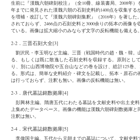
生前に『漢魏六朝碑刻校注』（全10冊、線装書局、2008年）
年までに発見された漢魏六朝の石刻史料約1400点を収集す
を増補・改訂して『漢魏六朝碑刻集釈』（2016年）を著し
されておらず、2466点の石刻史料と3000余りの拓本の画像
ている。画像は拡大縮小のみならず文字の反転機能も備える
2-2．三晋石刻大全[3]
劉沢民・李玉明など主編。三晋（戦国時代の趙・魏・韓。
る、もしくは既に散逸した石刻史料を収録する。原則とし
り、別に山西博物院や五台山などの巻を設け、総計125巻、1
る。形式は、簡単な史料紹介・碑文を記載し、拓本・原石の
は行っておらず、注釈も無い。画像の反転機能は無い。
2-3．唐代墓誌銘数拠庫[4]
彭興林主編。隋唐五代にわたる墓誌を文献史料や出土史料か
上集めたデータベース。画像の機能は漢魏六朝碑刻数拠庫と
注釈は無い。
2-4．宋代墓誌銘数拠庫[5]
李偉国主編。五代から元朝までの墓誌について、文献史料で