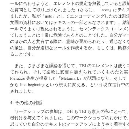
ールに合わせようと、エレメントの規定を無視していると誤
な質問として取り上げられました（さらに、「note」はテ
ましたが、私が「note」としてエンコーディングしたのは
文圏の資料においてはテキストの一部とみなされます）。結
ールでうまく可視化されるように、セマンティクス（エレメ
てしまうことは非常に危険であるとのことでした。自分がマ
のほかの人と共有する際に、意味が歪められたり、通じなく
の策は、自分が適切なツールを作成するか、もしくは、既存
ることです。
また、さまざまな議論を通じて、TEI のエレメントは使
て作られ、そして柔軟に変更を加えられていくものだと実
Pierazzo 先生が提案した「Metamark」が話題になり、そして「lb
から line beginning という説明に変える、という現在
されました。
4. その他の雑感
ワークショップの参加は、DH も TEI も素人の私にとっ
機付けを与えてくれました。このワークショップのおかげで
思っていた自分のテキストのマークアップにようやく着手す