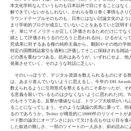
本文化学科なんていうものも日本以外で目にすることはなく
解できていないかもしれない。かれらを取り巻く事情もさり
ラウンドテーブルそのものも、日本にはない討論文化のよう
まり学術的ブログが成立していないことをあるていど説明す
そ、単にマイノリティが正しく評価されるためだけにでなく、Tw
績として評価されうるのだろうと思われる[6]。ひるがえっ
究成果に対するある種の純粋主義から、翻刻やその他の学術的
特定の国際雑誌索引を過剰に評価してそこに採録される雑誌
どの愚を重ねつつある。抗弁はあろうが、いずれにせよ、他
発展させていく、そのような対話に乏しい。
そのいっぽうで、デジタル資源を数えられるものにする
は、あまり進んでいないように思えるし、今年の DH Awar
数えられるように引用形式を整えるものこそ多かったが、そ
る意義を殺いでいるものは少なくないように思われた[8]。Twi
のもそうである。反響が価値ならば、トランプ大統領がいち
ることになってしまう。そのような議論の尻馬に乗って、弱
るのであろうか。Twitter が構造的に10000件のリツイート
ード数の論文にオープンさにおいて欠ける点もやはり目を逸
した叙述の難しさ、一部のツイートの一人歩き、斜め読みに