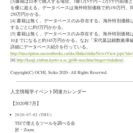
[3]書籍は日本で購入する場合、1冊1万5千円～2万5千円前後
を優に超える。データベースは海外特別価格で約150万円、
250万円かかる。
[4] 書籍は無く、データベースのみ存在する。海外特別価格は
するごとに約5万円かかる。
[5] 書籍は無く、データベースのみ存在する。海外特別価格
10までになると約145万円かかる。なお「宋代墓誌銘数拠
詳細にデータベース紹介を行っている。
http://inscription.ancientbooks.cn/docShike/shikeNewsView.jspx?id
[6]
http://kanji.zinbun.kyoto-u.ac.jp/db-machine/imgsrv/takuhon/
.
Copyright(C) OCHI, Seiko 2020– All Rights Reserved.
人文情報学イベント関連カレンダー
【2020年7月】
2020-07-02 (THU)
TEIで使えるツールを調べる会
於・Zoom