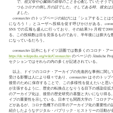
で、祖父母や心臓病の叔母のことを心配していたそうで
つもコロナの倒し方の話でした。そしてある時、彼女は
ました。
coronarchiv のトップページの結びには「シェアするこ
になろう！」とユーザへ投稿を促す呼びかけがある。coronarchi
SNS での広報も盛んに行っており、その結果3ヶ月程で20
る。この投稿数は目を見張るものであり、半年後には膨大な
になっているだろう。
coronarchiv 以外にもドイツ語圏では数多くのコロナ
https://de.wikipedia.org/wiki/Coronarchiv
のページの Ähnliche Projek
セクションではそれらの内の多くが記述されている。
以上、ドイツのコロナ・アーカイブの先進的な事例に関し
受ける影響は人により様々であり、coronarchiv はそのト
後世のために保存することで、この多様性を捉えたいと思います」
が主張するように、歴史の転換点となりうる目下の感染症拡
のアーカイブ化は、後世の歴史研究の基盤と大いになり得る
イブの重要性を示している。日本でも関西大学の「コロナア
どがあるが、コロナ危機下の日常のアーカイブ化の重要性の
紹介したようなデジタル・パブリック・ヒストリーの活動が