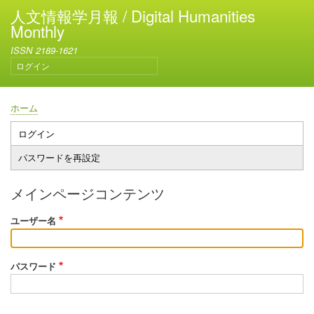
メ
人文情報学月報 / Digital Humanities
イ
Monthly
ン
ISSN 2189-1621
コ
ログイン
ン
ユ
テ
ー
ン
ザ
ホーム
ー
ツ
パ
ア
に
ン
ログイン
プ
カ
移
く
パスワードを再設定
ウ
ラ
動
ず
ン
イ
ト
メインページコンテンツ
メ
マ
ニ
ユーザー名
リ
ュ
ー
ー
タ
パスワード
ブ