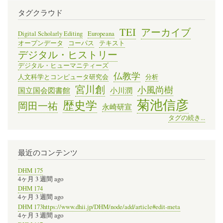
タグクラウド
TEI
アーカイブ
Digital Scholarly Editing
Europeana
オープンデータ
コーパス
テキスト
デジタル・ヒストリー
デジタル・ヒューマニティーズ
仏教学
人文科学とコンピュータ研究会
分析
宮川創
小風尚樹
国立国会図書館
小川潤
菊池信彦
歴史学
岡田一祐
永崎研宣
タグの続き...
最近のコンテンツ
DHM 175
4ヶ月 3 週間 ago
DHM 174
4ヶ月 3 週間 ago
DHM 173https://www.dhii.jp/DHM/node/add/article#edit-meta
4ヶ月 3 週間 ago