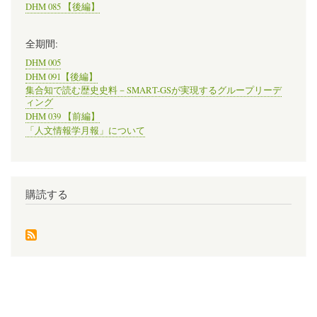
DHM 085 【後編】
全期間:
DHM 005
DHM 091【後編】
集合知で読む歴史史料－SMART-GSが実現するグループリーデ
ィング
DHM 039 【前編】
「人文情報学月報」について
購読する