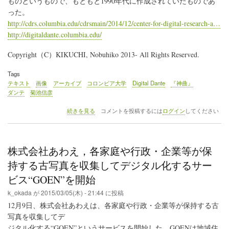
ものというもので、もともと1990年代に作成されていたものであ
学
った。
と
コ
http://cdrs.columbia.edu/cdrsmain/2014/12/center-for-digital-research-a…
ン
http://digitaldante.columbia.edu/
ピ
ュ
Copyright（C）KIKUCHI, Nobuhiko 2013- All Rights Reserved.
ー
タ
研
Tags
究
テキスト
画像
アーカイブ
コロンビア大学
Digital Dante
『神曲』
会
ダンテ
菊池信彦
第
105
コ
続きを見る
コメントを投稿するには
ログイン
してください
回
ロ
研
ン
究
ビ
発
ア
株式会社あわえ，各家庭や行政・企業等が保
表
大
会」
学
持する古写真を収集してデジタル化するサー
の
DH
ビス“GOEN”を開始
セ
ン
k_okada
が
2015/03/05(木) - 21:44
に投稿
タ
12月9日、株式会社あわえは、各家庭や行政・企業等が保持する古
ー，
ダ
写真を収集してデ
ン
ジタル化する“GOEN”というサービスを開始した。GOENは地域住