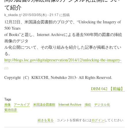
各
て紹介
家
庭
k_okada
が
2015/03/05(木) - 21:17
に投稿
や
12月22日、米国議会図書館のブログで、“Unlocking the Imagery of
行
政・
500 Years
企
of Books”と題し、Internet Archiveによる過去500年間の図書の挿絵
業
画像のデジタ
等
が
ル化公開について、その取り組みを紹介した記事が掲載されてい
保
る。
持
http://blogs.loc.gov/digitalpreservation/2014/12/unlocking-the-imagery-
す
…
る
古
写
Copyright（C）KIKUCHI, Nobuhiko 2013- All Rights Reserved.
真
を
DHM 042 【前編】
収
集
Tags
し
画像
アーカイブ
米国議会図書館
Internet Archive
挿絵
デジタル化
て
菊池信彦
デ
ジ
米
タ
続きを見る
コメントを投稿するには
ログイン
してください
国
ル