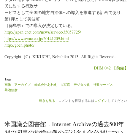
テ
民に対する行政サ
に
関
ービスとして全国の地方自治体への導入を推進する計画であり、
す
第1弾として美波町
る
（徳島県）での導入が決定している。
研
http://japan.cnet.com/news/service/35057725/
究
リ
http://www.awae.co.jp/20141209.html
ソ
http://goen.photo/
ー
ス
Copyright（C）KIKUCHI, Nobuhiko 2013- All Rights Reserved.
を
提
供
DHM 042 【前編】
す
る“Digital
Tags
Dante”を
画像
アーカイブ
株式会社あわえ
古写真
デジタル化
行政サービス
リ
菊池信彦
ニ
ュ
株
続きを見る
コメントを投稿するには
ログイン
してください
ー
式
ア
会
ル
社
公
あ
米国議会図書館，Internet Archiveの過去500年
開
わ
の
え，
間の図書の挿絵画像のデジタル化公開につい