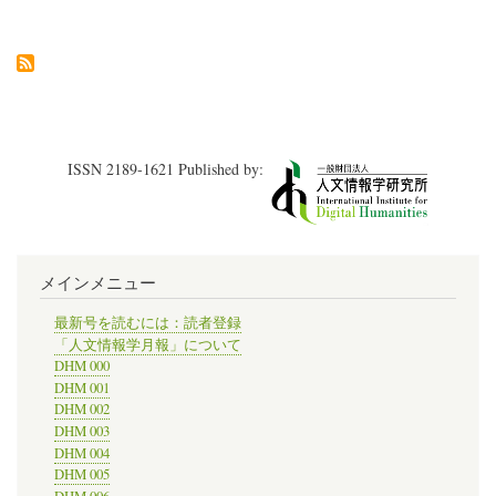
議
化
会
す
図
る
書
サ
館，
ー
Internet
ビ
Archive
ス“GOEN”を
の
開
過
始
ISSN 2189-1621 Published by:
去
の
500
年
間
の
図
メインメニュー
書
の
挿
最新号を読むには：読者登録
絵
「人文情報学月報」について
画
DHM 000
像
DHM 001
の
DHM 002
デ
DHM 003
ジ
DHM 004
タ
ル
DHM 005
化
DHM 006