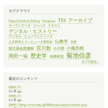
タグクラウド
TEI
アーカイブ
Digital Scholarly Editing
Europeana
オープンデータ
コーパス
テキスト
デジタル・ヒストリー
デジタル・ヒューマニティーズ
仏教学
人文科学とコンピュータ研究会
分析
宮川創
小風尚樹
国立国会図書館
小川潤
菊池信彦
歴史学
岡田一祐
永崎研宣
タグの続き...
最近のコンテンツ
DHM 175
4ヶ月 ago
DHM 174
4ヶ月 ago
DHM 173https://www.dhii.jp/DHM/node/add/article#edit-meta