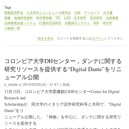
Tags
情報処理学会
人文科学とコンピュータ研究会
分析
アーカイブ
古文書
画像
地域研究資料
時空間情報
TEI
LOD
文字研究
言語研究
法律業務
法律業務支援システム
計量的言語研究
自動採点システム
GIS
考古学
小林雄一郎
◇
続きを見る
コメントを投稿するには
ログイン
してください
イ
ベ
ン
ト
コロンビア大学DHセンター，ダンテに関する
レ
ポ
研究リソースを提供する“Digital Dante”をリニ
ー
ューアル公開
ト
（1）
k_okada
が
2015/03/05(木) - 21:47
に投稿
情
12月12日、コロンビア大学図書館のDHセンターCenter for Digital
報
処
Research and
理
Scholarshipが、同大学のイタリア語学研究科等と共同で、“Digital
学
Dante”をリ
会
「人
ニューアル公開した。『神曲』を中心に、ダンテに関する研究リ
文
ソースを提供する
科