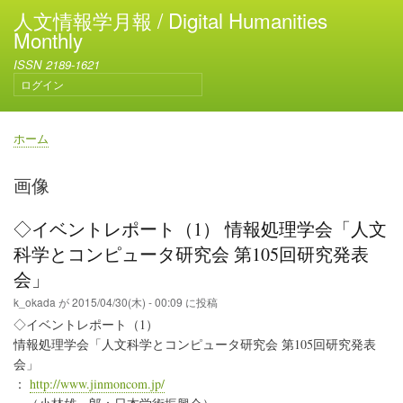
メ
人文情報学月報 / Digital Humanities
イ
Monthly
ン
ISSN 2189-1621
コ
ログイン
ン
ユ
テ
ー
ン
ザ
ホーム
ー
ツ
パ
ア
に
ン
画像
カ
移
く
ウ
動
ず
ン
◇イベントレポート（1） 情報処理学会「人文
ト
科学とコンピュータ研究会 第105回研究発表
メ
ニ
会」
ュ
k_okada
が
2015/04/30(木) - 00:09
に投稿
ー
◇イベントレポート（1）
情報処理学会「人文科学とコンピュータ研究会 第105回研究発表
会」
：
http://www.jinmoncom.jp/