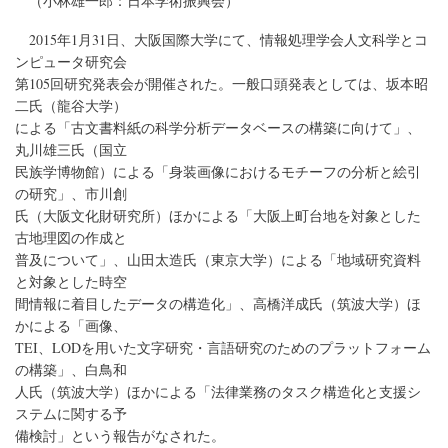
（小林雄一郎：日本学術振興会）
2015年1月31日、大阪国際大学にて、情報処理学会人文科学とコ
ンピュータ研究会
第105回研究発表会が開催された。一般口頭発表としては、坂本昭
二氏（龍谷大学）
による「古文書料紙の科学分析データベースの構築に向けて」、
丸川雄三氏（国立
民族学博物館）による「身装画像におけるモチーフの分析と絵引
の研究」、市川創
氏（大阪文化財研究所）ほかによる「大阪上町台地を対象とした
古地理図の作成と
普及について」、山田太造氏（東京大学）による「地域研究資料
と対象とした時空
間情報に着目したデータの構造化」、高橋洋成氏（筑波大学）ほ
かによる「画像、
TEI、LODを用いた文字研究・言語研究のためのプラットフォーム
の構築」、白鳥和
人氏（筑波大学）ほかによる「法律業務のタスク構造化と支援シ
ステムに関する予
備検討」という報告がなされた。