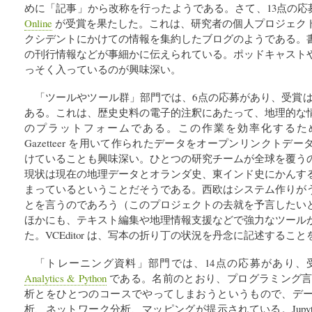
めに「記事」から改称を行ったようである。さて、13点の応
Online
が受賞を果たした。これは、研究者の個人プロジェク
クシデントにかけての情報を集約したブログのようである。
の刊行情報などが事細かに伝えられている。ポッドキャストや Y
っそく入っているのが興味深い。
「ツールやツール群」部門では、6点の応募があり、受賞
ある。これは、歴史史料の電子的注釈にあたって、地理的な
のプラットフォームである。この作業を効率化するために、この W
Gazetteer を用いて作られたデータをオープンリンクト
けていることも興味深い。ひとつの研究チームが全球を覆う
現状は現在の地理データとオランダ史、東インド史にかんす
まっているということだそうである。西欧はシステム作りが
とを言うのであろう（このプロジェクトの去就を予言したい
ほかにも、テキスト編集や地理情報支援などで強力なツール
た。VCEditor は、写本の折り丁の状況を丹念に記述するこ
「トレーニング資料」部門では、14点の応募があり、
Analytics & Python
である。名前のとおり、プログラミング言語 P
析とをひとつのコースでやってしまおうというもので、デ
析、ネットワーク分析、マッピングが提示されている。Jupyter 