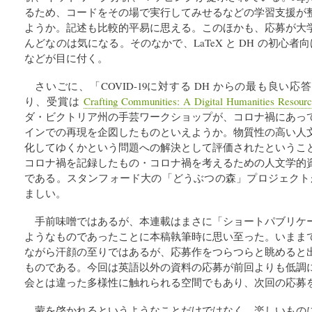
るため、コードをその場で実行してみせるなどの学習支援が
ようか。記述も比較的平易に思える。このほかも、応募が大
んどなのは気になる。そのなかで、LaTeX と DH の初心者向け情報
などが目に付く。
さいごに、「COVID-19に対する DH からの最も良い
り、受賞は
Crafting Communities: A Digital Humanities Resour
ダ・ビクトリア州の手芸ワークショップが、コロナ禍にあっ
インでの再現を企図したものといえようか。物質性の高い人
化してゆくかという問題への解決として評価されたというこ
コロナ禍を記録したもの・コロナ禍を考えるための人文学的
である。スタンフォード大の「どうぶつの森」プロジェクト
ましい。
手前味噌ではあるが、本連載はまさに「ショートパブリケ
ようなものであったことに本稿執筆時に思い至った。いまま
ながら汗顔の至りではあるが、応募作をつらつらと眺めると
ものである。今回は英語以外の資料の応募が前回よりも低調
会とは違った多様性に触れられる空間でもあり、次回の応募
蒙を啓かれるというようなことだけではなく、楽しいものに