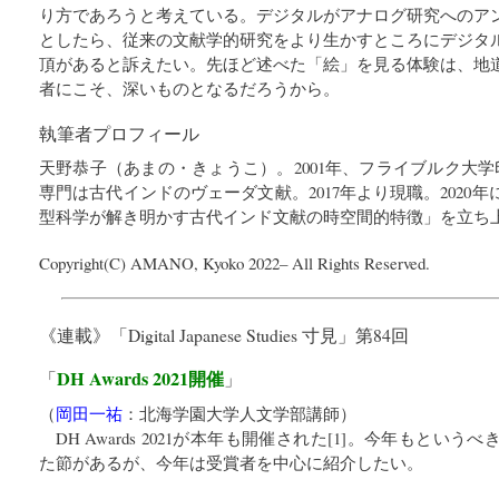
り方であろうと考えている。デジタルがアナログ研究へのア
としたら、従来の文献学的研究をより生かすところにデジタ
頂があると訴えたい。先ほど述べた「絵」を見る体験は、地
者にこそ、深いものとなるだろうから。
執筆者プロフィール
天野恭子（あまの・きょうこ）。2001年、フライブルク大学印欧語比
専門は古代インドのヴェーダ文献。2017年より現職。2020
型科学が解き明かす古代インド文献の時空間的特徴」を立ち
Copyright(C) AMANO, Kyoko 2022– All Rights Reserved.
《連載》「
Digital Japanese Studies 寸見
」第84回
DH Awards 2021開催
「
」
（
岡田一祐
：
北海学園大学人文学部講師
）
DH Awards 2021が本年も開催された[1]。今年もと
た節があるが、今年は受賞者を中心に紹介したい。