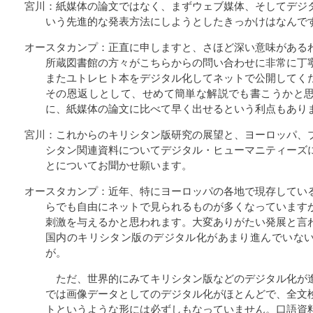
宮川：紙媒体の論文ではなく、まずウェブ媒体、そしてデジ
いう先進的な発表方法にしようとしたきっかけはなんで
オースタカンプ：正直に申しますと、さほど深い意味がある
所蔵図書館の方々がこちらからの問い合わせに非常に丁
またユトレヒト本をデジタル化してネットで公開してく
その恩返しとして、せめて簡単な解説でも書こうかと
に、紙媒体の論文に比べて早く出せるという利点もあり
宮川：これからのキリシタン版研究の展望と、ヨーロッパ、
シタン関連資料についてデジタル・ヒューマニティーズ
とについてお聞かせ願います。
オースタカンプ：近年、特にヨーロッパの各地で現存してい
らでも自由にネットで見られるものが多くなっています
刺激を与えるかと思われます。大変ありがたい発展と言
国内のキリシタン版のデジタル化があまり進んでいな
が。
ただ、世界的にみてキリシタン版などのデジタル化が
では画像データとしてのデジタル化がほとんどで、全文
トというような形には必ずしもなっていません。口語資