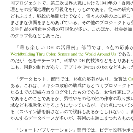
同プロジェクトで、第二次世界大戦における1941年の「香
理とその空間地理的な可視化を行うものである。従来の研究
どもふまえ、戦役の展開だけでなく、個々人の身の上に起こ
まざまな側面をまとめあげている。その他のプロジェクトも
文学作品の構造や分析の可視化が多い。このほか、社会参加的
のグラフ化などもあった。
「最も楽しい DH の活用例」部門では、6点の応
Worldbuilding Thru Color, Senses and the World Around Us
である
のだが、色をモチーフに、科学や DH 的技法などをとりあ
にも、同趣の制作があり、アプリや Twitter の bot などもあ
「データセット」部門では、16点の応募があり、受賞は
Ca
ある。これは、メキシコ政府の助成にもとづくプロジェクトで
たるまでの短編をカタログ化したものである。女性作家にフ
であるとのことであるが、男性やその他の性の作家の取り扱
域なども視覚化できるようになっているが、その点について
る（スペイン語を解さないので誤解もあるかもしれない）。
かんするデータベースが多いが、芸術の主題にまつわるもの
「ショートパブリケーション」部門では、ビデオ投稿やポ