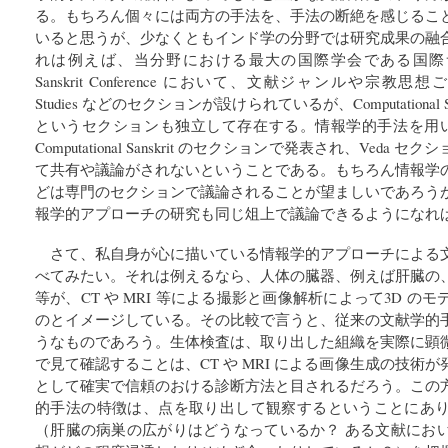
る。もちろん個々には両方の手法を、手法の断絶を感じるこ
いると思うが、少なくともインド学の分野では研究成果の融
れは例えば、当分野における最大の国際学会である国際サン
Sanskrit Conference において、文献ジャンルや宗教思想ごとに、V
Studies などのセクションが設けられているが、Computational Sanskrit
というセクションも独立して存在する。情報学的手法を用いた
Computational Sanskrit のセクションで発表され、Ved
て共有や議論がされないということである。もちろん情報学
どは専門のセクションで議論されることが望ましいであろう
報学的アプローチの研究も同じ俎上で議論できるようになれ
さて、私自身が心に描いている情報学的アプローチによる
べてみたい。それは例えるなら、人体の臓器、例えば肝臓の
等が、CT や MRI 等による撮影と画像解析によって3D 
のとイメージしている。その比較で言うと、従来の文献学的
うなものであろう。生体検査は、取り出した組織を実際に顕
で見て確認することは、CT や MRI による画像生成の技術
として確実で信頼のおける診断方法と目されるだろう。この
的手法の特徴は、点を取り出して観察するということにあ
（肝臓の病巣の広がりはどうなっているか？ ある文献にお