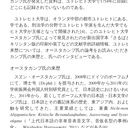
カンプ氏が発見した資料は、ユトレヒト大学で1754年に目
どこにも記録されていないものである。
ユトレヒト大学は、オランダ中部の都市ユトレヒトにある。
学である。刑法学の分野でユトレヒト学派を生んだ大学でもあ
ヒト大学が主催となって開催された[4]。このユトレヒト大
ースタカンプ氏によって発見されたのが新出国字本『さるば
キリシタン版の印刷や装丁などの文献学的詳細情報、ユトレ
来歴については、オースタカンプ氏の論考をお読みいただきた
カンプ氏の来歴と、氏へのインタビューである。
オースタカンプ氏の来歴
スヱン・オースタカンプ氏は、2008年にドイツのボーフ
にて、博士号（Dr.phil.）を授与された。2009年から201
学術振興会外国人特別研究員として、日本語史におけるいわ
た。2011年から、若くしてボーフム大学の日本語・日本文
ンプ氏は、日本語とその書記体系の歴史、東アジア内、およ
触を研究してきた。主要業績としては、著書
Nicht-mo
Altjapanischen: Kritische Bestandsaufnahme, Auswertung und Syste
oñgana
（『上代日本語の非単音表音文字。音仮名型の事例
化』、Wiesbaden: Harrassowitz, 2011）などがある[6]。