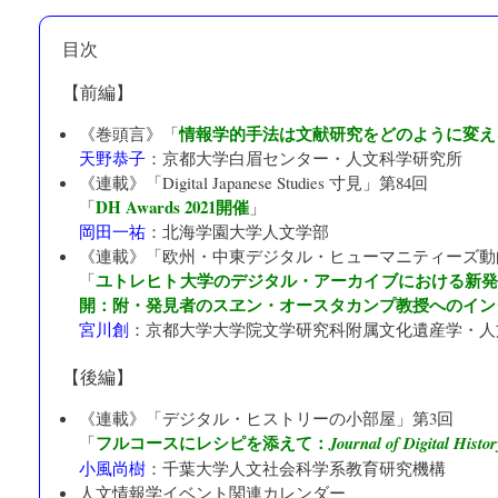
目次
【前編】
情報学的手法は文献研究をどのように変え
《巻頭言》「
天野恭子
：
京都大学白眉センター・人文科学研究所
《連載》「
Digital Japanese Studies 寸見
」第84回
DH Awards 2021開催
「
」
岡田一祐
：
北海学園大学人文学部
《連載》「
欧州・中東デジタル・ヒューマニティーズ動
ユトレヒト大学のデジタル・アーカイブにおける新
「
開：附・発見者のスヱン・オースタカンプ教授へのイン
宮川創
：
京都大学大学院文学研究科附属文化遺産学・人
【後編】
《連載》「
デジタル・ヒストリーの小部屋
」第3回
フルコースにレシピを添えて：
「
Journal of Digital Histor
小風尚樹
：
千葉大学人文社会科学系教育研究機構
人文情報学イベント関連カレンダー