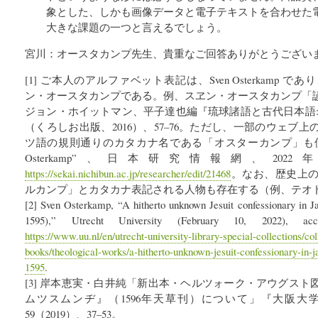
象とした、しかも画像データと電子テキストを合わせた
大きな課題の一つと言えるでしょう。
宮川：オースタカンプ先生、貴重なご回答ありがとうござい
[1] ご本人のアルファベット表記は、Sven Osterkamp
ン・オースタカンプである。例、スヱン・オースタカンプ「
ジョン・ホイットマン、平子達也編『琉球諸語と古代日本語:
（くろしお出版、2016）、57–76。ただし、一部のウェブ
ツ語の規則通りのカタカナ名である「オスターカンプ」も使用
Osterkamp”、日本研究情報網、202
https://sekai.nichibun.ac.jp/researcher/edit/21468
。なお、歴史上
ルカンプ」とカタカナ表記される人物も存在する（例、テオ
[2] Sven Osterkamp, “A hitherto unknown Jesuit confessionary in Ja
1595),” Utrecht University (February 10, 2022), a
https://www.uu.nl/en/utrecht-university-library-special-collections/col
books/theological-works/a-hitherto-unknown-jesuit-confessionary-in-
1595
.
[3] 岸本恵実・白井純「新出本・ヘルツォーク・アウグス
ムツスムンヂ』（1596年天草刊）について」『大阪大
59（2019）、37–53。