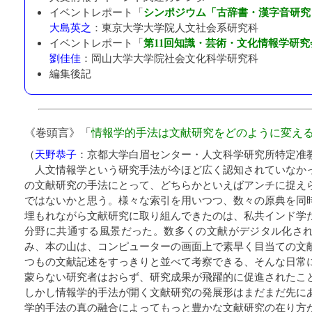
シンポジウム「古辞書・漢字音研究
イベントレポート「
大島英之
：
東京大学大学院人文社会系研究科
第11回知識・芸術・文化情報学研究
イベントレポート「
劉佳佳
：
岡山大学大学院社会文化科学研究科
編集後記
《巻頭言》「
情報学的手法は文献研究をどのように変え
（
天野恭子
：
京都大学白眉センター・人文科学研究所特定准
人文情報学という研究手法が今ほど広く認知されていなか
の文献研究の手法にとって、どちらかといえばアンチに捉え
ではないかと思う。様々な索引を用いつつ、数々の原典を同
埋もれながら文献研究に取り組んできたのは、私共インド学
分野に共通する風景だった。数多くの文献がデジタル化さ
み、本の山は、コンピューターの画面上で素早く目当ての文
つもの文献記述をすっきりと並べて考察できる、そんな日常
蒙らない研究者はおらず、研究成果が飛躍的に促進されたこ
しかし情報学的手法が開く文献研究の発展形はまだまだ先に
学的手法の真の融合によってもっと豊かな文献研究の在り方