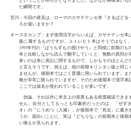
ということが明らかとなりました。なかなか興味深いも
た瞬間です。
宮川：今回の発見は、ローマのカサナテンセ本『さるばどる
ろが違いますか？
オースタカンプ：まず使用活字からいえば、カサナテンセ本
版に属するものですが、ユトレヒト本はそうではなく、1
1593年刊の『ばうちずもの授けやう』と同様に前期の
本と比較しながら読んで翻字していくと、無数の異同が
多いのは単に表記に関するもので、しかもそのほとんど
と言えそうです。例えば、他の前期キリシタン版と同じ
ませんが、後期本ではごく普通に用いられています。ま
種が非常に限られていますが、そのため後期本で漢字表
ここでは仮名が使われていることが多いです。
勿論、それ以外に本文上の差異もある程度確認できま
せん。自分としてもっとも印象的だったのは、「ぜずき
オ）の「にうめつ（入滅）」が後期本で「死去」に書き
うが、面白いことに、実は『どちりな』の前期本と後期
い換えが見られます。