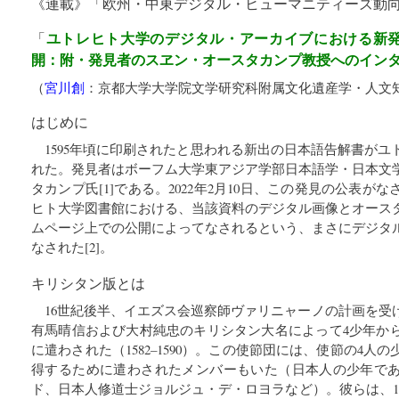
《連載》「
欧州・中東デジタル・ヒューマニティーズ動
ユトレヒト大学のデジタル・アーカイブにおける新
「
開：附・発見者のスヱン・オースタカンプ教授へのイン
（
宮川創
：
京都大学大学院文学研究科附属文化遺産学・人文
はじめに
1595年頃に印刷されたと思われる新出の日本語告解書が
れた。発見者はボーフム大学東アジア学部日本語学・日本文
タカンプ氏[1]である。2022年2月10日、この発見の公表
ヒト大学図書館における、当該資料のデジタル画像とオース
ムページ上での公開によってなされるという、まさにデジタ
なされた[2]。
キリシタン版とは
16世紀後半、イエズス会巡察師ヴァリニャーノの計画を受
有馬晴信および大村純忠のキリシタン大名によって4少年か
に遣わされた（1582–1590）。この使節団には、使節の4
得するために遣わされたメンバーもいた（日本人の少年で
ド、日本人修道士ジョルジュ・デ・ロヨラなど）。彼らは、1