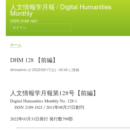
メ
人文情報学月報 / Digital Humanities
イ
Monthly
ン
ISSN 2189-1621
コ
ログイン
ン
ユ
テ
ー
ン
ザ
ホーム
ー
ツ
パ
ア
に
ン
DHM 128 【前編】
カ
移
く
ウ
動
ず
dhmadmin
が
2022/09/17(土) - 00:45
に投稿
ン
ト
メ
ニ
人文情報学月報
第128号【前編】
ュ
ー
Digital Humanities Monthly No. 128-1
ISSN 2189-1621
/
2011年08月27日
創刊
2022年03月31日
発行
発行数799部