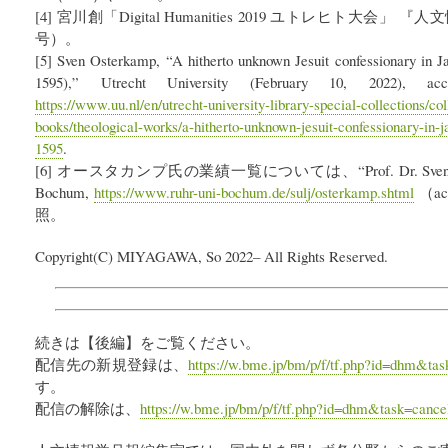
[4] 宮川創「Digital Humanities 2019 ユトレヒト大会」 
号）。
[5] Sven Osterkamp, “A hitherto unknown Jesuit confessionary in Ja
1595),” Utrecht University (February 10, 2022), a
https://www.uu.nl/en/utrecht-university-library-special-collections/col
books/theological-works/a-hitherto-unknown-jesuit-confessionary-in-
1595
.
[6] オースタカンプ氏の業績一覧については、“Prof. Dr. Sven Osterka
Bochum,
https://www.ruhr-uni-bochum.de/sulj/osterkamp.shtml
（acc
照。
Copyright(C) MIYAGAWA, So 2022– All Rights Reserved.
続きは【後編】をご覧ください。
配信先の新規登録は、
https://w.bme.jp/bm/p/f/tf.php?id=dhm&tas
す。
配信の解除は、
https://w.bme.jp/bm/p/f/tf.php?id=dhm&task=cance