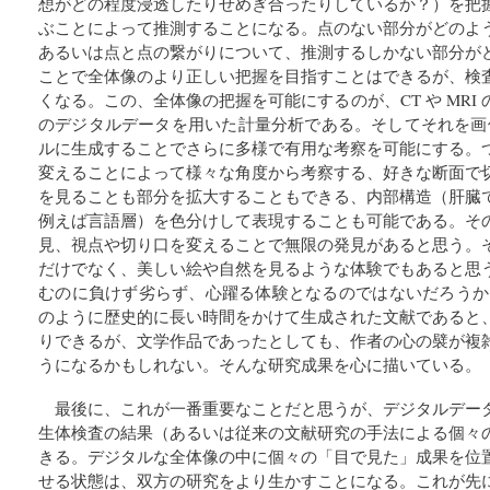
想がどの程度浸透したりせめぎ合ったりしているか？）を把
ぶことによって推測することになる。点のない部分がどのよ
あるいは点と点の繋がりについて、推測するしかない部分が
ことで全体像のより正しい把握を目指すことはできるが、検
くなる。この、全体像の把握を可能にするのが、CT や MRI
のデジタルデータを用いた計量分析である。そしてそれを画像
ルに生成することでさらに多様で有用な考察を可能にする。
変えることによって様々な角度から考察する、好きな断面で
を見ることも部分を拡大することもできる、内部構造（肝臓
例えば言語層）を色分けして表現することも可能である。そ
見、視点や切り口を変えることで無限の発見があると思う。
だけでなく、美しい絵や自然を見るような体験でもあると思
むのに負けず劣らず、心躍る体験となるのではないだろうか。
のように歴史的に長い時間をかけて生成された文献であると
りできるが、文学作品であったとしても、作者の心の襞が複
うになるかもしれない。そんな研究成果を心に描いている。
最後に、これが一番重要なことだと思うが、デジタルデー
生体検査の結果（あるいは従来の文献研究の手法による個々
きる。デジタルな全体像の中に個々の「目で見た」成果を位
せる状態は、双方の研究をより生かすことになる。これが先