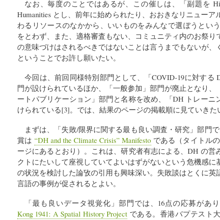
なお、毎度のことではあるが、この催しは、「副題を Highlighting R
Humanities とし、前年に始められたり、おおきなリニューア
わるリソースのなかから、いいものをみんなで選ぼうという試
をとわず、また、適格審査もない、コミュニティ内のお祭り
の意味づけはされるべきではないことは言うまでもないが、
ということでお許し願いたい。
今回は、前回同様特別部門として、「COVID-19に対する
門が設けられているほか、「一般参加」部門が廃止となり、
ートパブリケーション」部門と名称を改め、「DH トレーニ
けられている[3]。では、結果のページの掲載順に見ていきた
まずは、「失敗/限界に関する最も良い調査・研究」部門で
賞は
“DH and the Climate Crisis” Manifesto
である（タイトルの記載
ージにあるとおり）。これは、研究者有志による、DH の営
クトにたいして座視していてよいはずがないという危機感に
の状況を検討した論攷の引用も興味深い。失敗談はとくに英
言語の事例が促されるとよい。
「最も良いデータ視覚化」部門では、16点の応募があ
Kong 1941: A Spatial History Project
である。香港バプテスト大