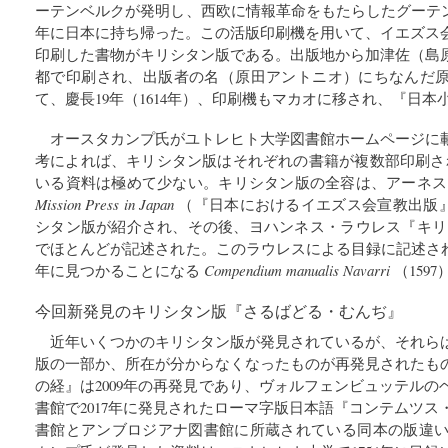
ーテンベルクが発明し、西欧に情報革命をもたらしたグーテン
年に日本に持ち帰った。この活版印刷機を用いて、イエズス
印刷した書物がキリシタン版である。出版地から加津佐（島
都で印刷され、出版者の名（原田アントニオ）にちなんだ
て、慶長19年（1614年）、印刷機もマカオに移され、『日
オースタカンプ氏がユトレヒト大学図書館ホームページに
考によれば、キリシタン版はそれぞれの書籍が複数部印刷さ
いる資料は極めて少ない。キリシタン版の全容は、アーネ
Mission Press in Japan
（『日本におけるイエズス会宣教出版』）
シタン版が紹介され、その後、ヨハンネス・ラウレス『キリシ
でほとんどが記述された。このラウレスによる目録に記述され
年に見つかることになる
Compendium manualis Navarri
（159
今回新発見のキリシタン版『さるばどる・むんぢ』
近年いくつかのキリシタン版が発見されているが、それら
版の一部か、所在が分からなくなったものが再発見されたも
の経』は2009年の再発見であり、ヴォルフェンビュッテル
書館で2017年に発見されたローマ字版日本語『コンテムツ
書館とアンブロジアナ図書館に所蔵されている同本の版違いで