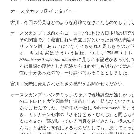
オースタカンプ氏インタビュー
宮川：今回の発見はどのような経緯でなされたものでしょう
オースタカンプ：以前からヨーロッパにおける日本語の研究
その関連でよく蔵書目録や売立目録といった資料の内容
リシタン版、あるいは少なくともそれと思しきものが
す。今回も実はそういう目録、つまり1754年ユト
bibliothecae Trajectino-Batavae
に見られる記述がきっかけ
かは目録の漠然とした記述からは必ずしも明らかではあ
性は十分あったので、一応調べてみることとしました。
宮川：実際に発見されたときの感想をお聞かせください。
オースタカンプ：パンデミックのせいで現地調査が難しかっ
のユトレヒト大学図書館に連絡してみて間もなくいただ
ありませんでした。その中の一枚に Salvator mundi
き、カサナテンセ本の『さるばとる・むんぢ』と同じも
次に本文の一部が映っている写真を見てみたら、従来知
んぢ』と密接な関係にあるものだとしても、決してまっ