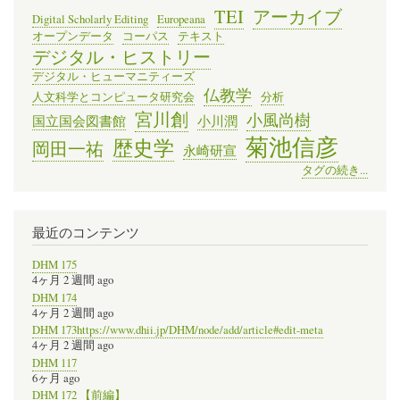
TEI
アーカイブ
Digital Scholarly Editing
Europeana
オープンデータ
コーパス
テキスト
デジタル・ヒストリー
デジタル・ヒューマニティーズ
仏教学
人文科学とコンピュータ研究会
分析
宮川創
小風尚樹
国立国会図書館
小川潤
菊池信彦
歴史学
岡田一祐
永崎研宣
タグの続き...
最近のコンテンツ
DHM 175
4ヶ月 2 週間 ago
DHM 174
4ヶ月 2 週間 ago
DHM 173https://www.dhii.jp/DHM/node/add/article#edit-meta
4ヶ月 2 週間 ago
DHM 117
6ヶ月 ago
DHM 172 【前編】