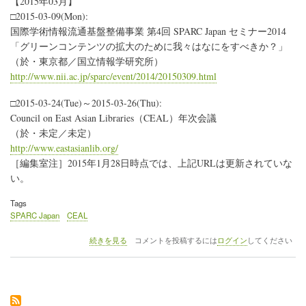
【2015年03月】
の
レ
□2015-03-09(Mon):
か
ン
～」
国際学術情報流通基盤整備事業 第4回 SPARC Japan セミナー2014
ダ
の
ー
「グリーンコンテンツの拡大のために我々はなにをすべきか？」
2015
（於・東京都／国立情報学研究所）
年
http://www.nii.ac.jp/sparc/event/2014/20150309.html
3
月
□2015-03-24(Tue)～2015-03-26(Thu):
(DHM43)
の
Council on East Asian Libraries（CEAL）年次会議
（於・未定／未定）
http://www.eastasianlib.org/
［編集室注］2015年1月28日時点では、上記URLは更新されていな
い。
Tags
SPARC Japan
CEAL
人
続きを見る
コメントを投稿するには
ログイン
してください
文
情
報
学
イ