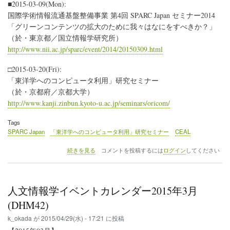
■2015-03-09(Mon):
ビ
国際学術情報流通基盤整備事業 第4回 SPARC Japan セミナー2014
ュ
ー
「グリーンコンテンツの拡大のために我々はなにをすべきか？」
～
（於・東京都／国立情報学研究所）
外
http://www.nii.ac.jp/sparc/event/2014/20150309.html
国
（史）
□2015-03-20(Fri):
研
究
「東洋学へのコンピュータ利用」研究セミナー
者
（於・京都府／京都大学）
と
http://www.kanji.zinbun.kyoto-u.ac.jp/seminars/oricom/
し
て
DH
Tags
の
SPARC Japan
「東洋学へのコンピュータ利用」研究セミナー
CEAL
情
報
人
続きを見る
コメントを投稿するには
ログイン
してください
に
文
ど
情
の
報
よ
学
人文情報学イベントカレンダー2015年3月
う
イ
に
ベ
(DHM42)
触
ン
れ
k_okada
が
2015/04/29(水) - 17:21
に投稿
ト
る
カ