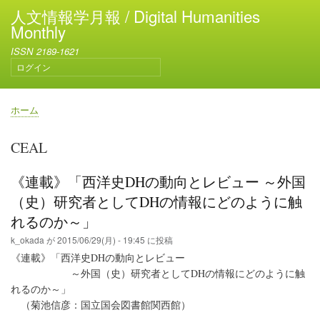
メ
人文情報学月報 / Digital Humanities
イ
Monthly
ン
ISSN 2189-1621
コ
ログイン
ン
ユ
テ
ー
ン
ザ
ホーム
ー
ツ
パ
ア
に
ン
CEAL
カ
移
く
ウ
動
ず
ン
《連載》「西洋史DHの動向とレビュー ～外国
ト
（史）研究者としてDHの情報にどのように触
メ
ニ
れるのか～」
ュ
k_okada
が
2015/06/29(月) - 19:45
に投稿
ー
《連載》「西洋史DHの動向とレビュー
～外国（史）研究者としてDHの情報にどのように触
れるのか～」
（菊池信彦：国立国会図書館関西館）