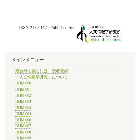
ベ
ン
ト
カ
レ
ISSN 2189-1621 Published by:
ン
ダ
ー
2015
年
3
メインメニュー
月
(DHM42)
の
最新号を読むには：読者登録
「人文情報学月報」について
DHM 000
DHM 001
DHM 002
DHM 003
DHM 004
DHM 005
DHM 006
DHM 007
DHM 008
DHM 009