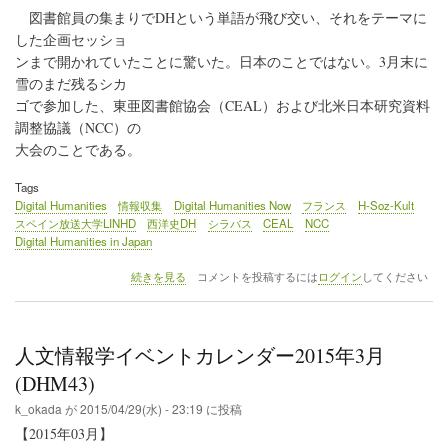
図書館員の集まりでDHという単語が飛び交い、それをテーマに
した企画セッショ
ンまで開かれていたことに驚いた。日本のことではない。3月末に
雪のまだ残るシカ
ゴで参加した、東亜図書館協会（CEAL）および北米日本研究資料
調整協議（NCC）の
大会のことである。
Tags
Digital Humanities
情報収集
Digital Humanities Now
フランス
H-Soz-Kult
スペイン放送大学LINHD
西洋史DH
シラバス
CEAL
NCC
Digital Humanities in Japan
《連
続きを見る
コメントを投稿するには
ログイン
してください
載》
「西
洋
史
人文情報学イベントカレンダー2015年3月
DH
の
(DHM43)
動
k_okada
が
2015/04/29(水) - 23:19
に投稿
向
と
【2015年03月】
レ