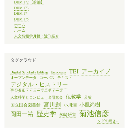
DHM 172 【前編】
DHM 173
DHM 174
DHM 175
ホーム
ホーム
人文情報学月報：近刊紹介
タグクラウド
TEI
アーカイブ
Digital Scholarly Editing
Europeana
オープンデータ
コーパス
テキスト
デジタル・ヒストリー
デジタル・ヒューマニティーズ
仏教学
人文科学とコンピュータ研究会
分析
宮川創
小風尚樹
国立国会図書館
小川潤
菊池信彦
歴史学
岡田一祐
永崎研宣
タグの続き...