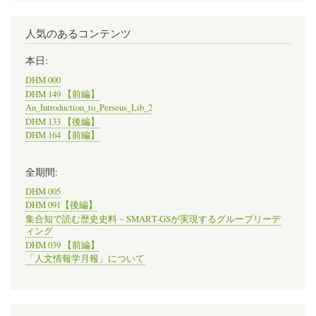
人気のあるコンテンツ
本日:
DHM 000
DHM 149 【前編】
An_Introduction_to_Perseus_Lib_2
DHM 133 【後編】
DHM 164 【前編】
全期間:
DHM 005
DHM 091【後編】
集合知で読む歴史史料－SMART-GSが実現するグループリーデ
ィング
DHM 039 【前編】
「人文情報学月報」について