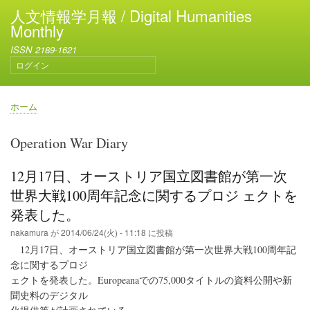
メ
人文情報学月報 / Digital Humanities
イ
Monthly
ン
ISSN 2189-1621
コ
ログイン
ン
ユ
テ
ー
ン
ザ
ホーム
ー
ツ
パ
ア
に
ン
Operation War Diary
カ
移
く
ウ
動
ず
ン
12月17日、オーストリア国立図書館が第一次
ト
世界大戦100周年記念に関するプロジ ェクトを
メ
ニ
発表した。
ュ
nakamura
が
2014/06/24(火) - 11:18
に投稿
ー
12月17日、オーストリア国立図書館が第一次世界大戦100周年記
念に関するプロジ
ェクトを発表した。Europeanaでの75,000タイトルの資料公開や新
聞史料のデジタル