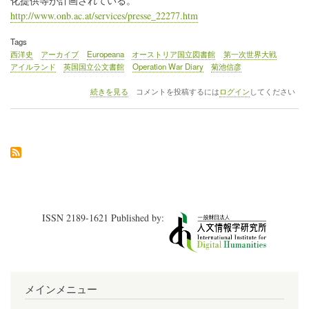
化提供等が計画されている。
http://www.onb.ac.at/services/presse_22277.htm
Tags
西洋史
アーカイブ
Europeana
オーストリア国立図書館
第一次世界大戦
アイルランド
英国国立公文書館
Operation War Diary
菊池信彦
12
続きを見る
コメントを投稿するには
ログイン
してください
月
17
日、
オ
ー
ス
ト
リ
ア
国
ISSN 2189-1621 Published by:
立
図
書
館
が
第
メインメニュー
一
次