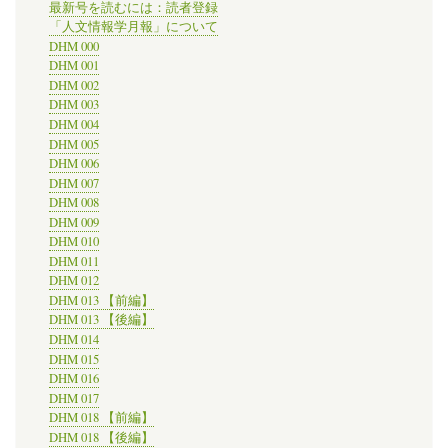
世
最新号を読むには：読者登録
界
「人文情報学月報」について
大
DHM 000
戦
DHM 001
100
DHM 002
周
DHM 003
年
DHM 004
記
念
DHM 005
に
DHM 006
関
DHM 007
す
DHM 008
る
DHM 009
プ
DHM 010
ロ
DHM 011
ジ
ェ
DHM 012
ク
DHM 013 【前編】
ト
DHM 013 【後編】
を
DHM 014
発
DHM 015
表
DHM 016
し
た。
DHM 017
の
DHM 018 【前編】
DHM 018 【後編】