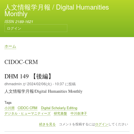
メ
人文情報学月報 / Digital Humanities
イ
Monthly
ン
ISSN 2189-1621
コ
ログイン
ン
ユ
テ
ー
ン
ザ
ホーム
ー
ツ
パ
ア
に
ン
CIDOC-CRM
カ
移
く
ウ
動
ず
ン
DHM 149 【後編】
ト
dhmadmin
が
2024/02/06(火) - 10:37
に投稿
メ
人文情報学月報/Digital Humanities Monthly
ニ
ュ
Tags
ー
小川潤
CIDOC-CRM
Digital Scholarly Editing
デジタル・ヒューマニティーズ
研究基盤
中川奈津子
DHM
続きを見る
コメントを投稿するには
ログイン
してください
149
【後