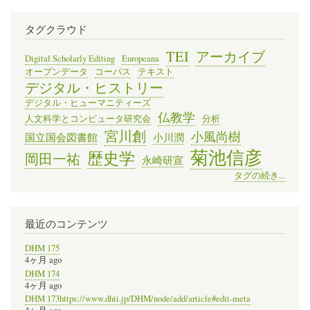
タグクラウド
TEI
アーカイブ
Digital Scholarly Editing
Europeana
オープンデータ
コーパス
テキスト
デジタル・ヒストリー
デジタル・ヒューマニティーズ
仏教学
人文科学とコンピュータ研究会
分析
宮川創
小風尚樹
国立国会図書館
小川潤
菊池信彦
歴史学
岡田一祐
永崎研宣
タグの続き...
最近のコンテンツ
DHM 175
4ヶ月 ago
DHM 174
4ヶ月 ago
DHM 173https://www.dhii.jp/DHM/node/add/article#edit-meta