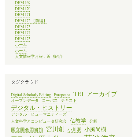
DHM 169
DHM 170
DHM 171
DHM 172 【前編】
DHM 173
DHM 174
DHM 175
ホーム
ホーム
人文情報学月報：近刊紹介
タグクラウド
TEI
アーカイブ
Digital Scholarly Editing
Europeana
オープンデータ
コーパス
テキスト
デジタル・ヒストリー
デジタル・ヒューマニティーズ
仏教学
人文科学とコンピュータ研究会
分析
宮川創
小風尚樹
国立国会図書館
小川潤