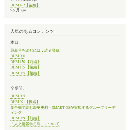
DHM 167【後編】
9ヶ月 ago
人気のあるコンテンツ
本日:
最新号を読むには：読者登録
DHM 000
DHM 150 【前編】
DHM 135 【後編】
DHM 085 【後編】
全期間:
DHM 005
DHM 091【後編】
集合知で読む歴史史料－SMART-GSが実現するグループリーデ
ィング
DHM 039 【前編】
「人文情報学月報」について