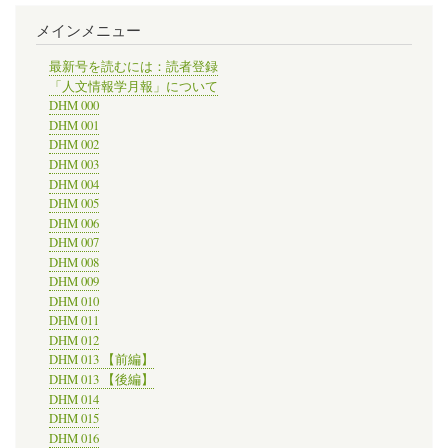
資
メインメニュー
料
か
ら
最新号を読むには：読者登録
デ
「人文情報学月報」について
ジ
DHM 000
タ
DHM 001
ル
DHM 002
マ
DHM 003
ッ
DHM 004
プ
を
DHM 005
作
DHM 006
成
DHM 007
す
DHM 008
る
DHM 009
チ
DHM 010
ュ
DHM 011
ー
ト
DHM 012
リ
DHM 013 【前編】
ア
DHM 013 【後編】
ル
DHM 014
が
DHM 015
公
DHM 016
開