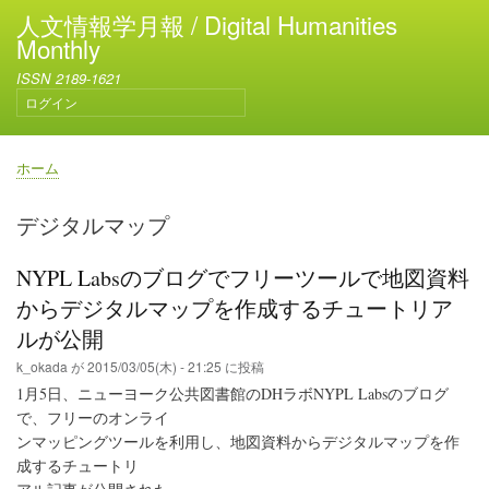
メ
人文情報学月報 / Digital Humanities
イ
Monthly
ン
ISSN 2189-1621
コ
ログイン
ン
ユ
テ
ー
ン
ザ
ホーム
ー
ツ
パ
ア
に
ン
デジタルマップ
カ
移
く
ウ
動
ず
ン
NYPL Labsのブログでフリーツールで地図資料
ト
からデジタルマップを作成するチュートリア
メ
ニ
ルが公開
ュ
k_okada
が
2015/03/05(木) - 21:25
に投稿
ー
1月5日、ニューヨーク公共図書館のDHラボNYPL Labsのブログ
で、フリーのオンライ
ンマッピングツールを利用し、地図資料からデジタルマップを作
成するチュートリ