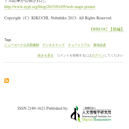
アル記事が公開された。
http://www.nypl.org/blog/2015/01/05/web-maps-primer
Copyright（C）KIKUCHI, Nobuhiko 2013- All Rights Reserved.
DHM 042 【前編】
Tags
ニューヨーク公共図書館
デジタルマップ
チュートリアル
菊池信彦
NYPL
続きを見る
コメントを投稿するには
ログイン
してください
Labs
の
ブ
ロ
グ
で
フ
リ
ー
ツ
ISSN 2189-1621 Published by:
ー
ル
で
地
図