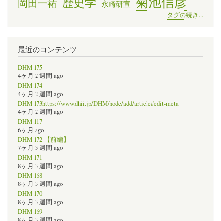
菊池信彦
歴史学
岡田一祐
永崎研宣
タグの続き...
最近のコンテンツ
DHM 175
4ヶ月 2 週間 ago
DHM 174
4ヶ月 2 週間 ago
DHM 173https://www.dhii.jp/DHM/node/add/article#edit-meta
4ヶ月 2 週間 ago
DHM 117
6ヶ月 ago
DHM 172 【前編】
7ヶ月 3 週間 ago
DHM 171
8ヶ月 3 週間 ago
DHM 168
8ヶ月 3 週間 ago
DHM 170
8ヶ月 3 週間 ago
DHM 169
8ヶ月 3 週間 ago