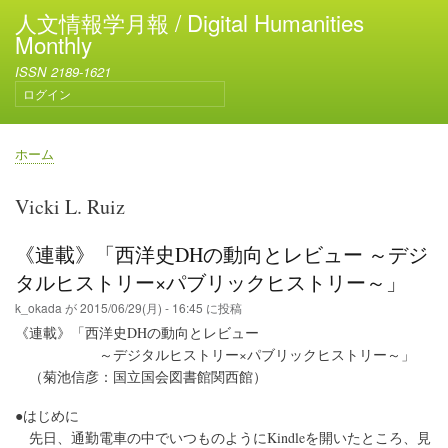
メ
人文情報学月報 / Digital Humanities
イ
Monthly
ン
ISSN 2189-1621
コ
ログイン
ン
ユ
テ
ー
ン
ザ
ホーム
ー
ツ
パ
ア
に
ン
Vicki L. Ruiz
カ
移
く
ウ
動
ず
ン
《連載》「西洋史DHの動向とレビュー ～デジ
ト
タルヒストリー×パブリックヒストリー～」
メ
ニ
k_okada
が
2015/06/29(月) - 16:45
に投稿
ュ
《連載》「西洋史DHの動向とレビュー
ー
～デジタルヒストリー×パブリックヒストリー～」
（菊池信彦：国立国会図書館関西館）
●はじめに
先日、通勤電車の中でいつものようにKindleを開いたところ、見