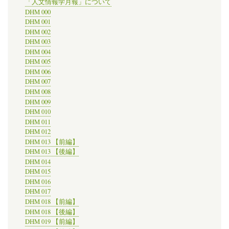
「人文情報学月報」について
ト
DHM 000
リ
DHM 001
ー
DHM 002
×
DHM 003
パ
DHM 004
ブ
リ
DHM 005
ッ
DHM 006
ク
DHM 007
ヒ
DHM 008
ス
DHM 009
ト
DHM 010
リ
DHM 011
ー
～」
DHM 012
の
DHM 013 【前編】
DHM 013 【後編】
DHM 014
DHM 015
DHM 016
DHM 017
DHM 018 【前編】
DHM 018 【後編】
DHM 019 【前編】