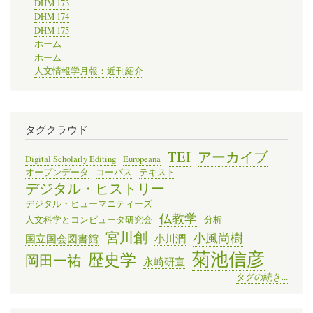
DHM 173
DHM 174
DHM 175
ホーム
ホーム
人文情報学月報：近刊紹介
タグクラウド
TEI
アーカイブ
Digital Scholarly Editing
Europeana
オープンデータ
コーパス
テキスト
デジタル・ヒストリー
デジタル・ヒューマニティーズ
仏教学
人文科学とコンピュータ研究会
分析
宮川創
小風尚樹
国立国会図書館
小川潤
菊池信彦
歴史学
岡田一祐
永崎研宣
タグの続き...