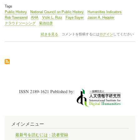
Tags
Public History
National Council on Public History
Humanities Indicators
Rob Townsend
AHA
Vicki L. Ruiz
Faye Sayer
Jason A. Heppler
クラウドソーシング
菊池信彦
《連
続きを見る
コメントを投稿するには
ログイン
してください
載》
「西
洋
史
DH
の
動
向
と
レ
ISSN 2189-1621 Published by:
ビ
ュ
ー
～
デ
ジ
メインメニュー
タ
ル
ヒ
最新号を読むには：読者登録
ス