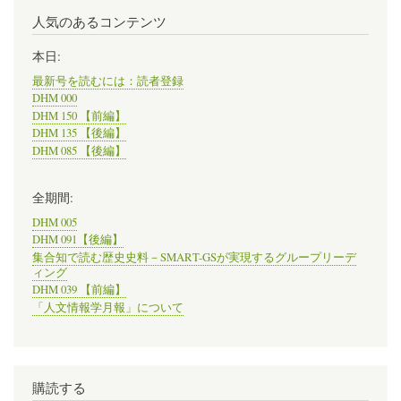
人気のあるコンテンツ
本日:
最新号を読むには：読者登録
DHM 000
DHM 150 【前編】
DHM 135 【後編】
DHM 085 【後編】
全期間:
DHM 005
DHM 091【後編】
集合知で読む歴史史料－SMART-GSが実現するグループリーデ
ィング
DHM 039 【前編】
「人文情報学月報」について
購読する