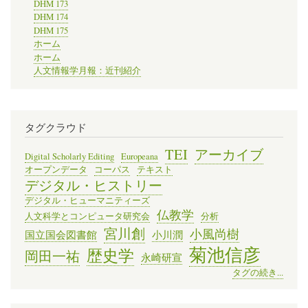
DHM 173
DHM 174
DHM 175
ホーム
ホーム
人文情報学月報：近刊紹介
タグクラウド
TEI
アーカイブ
Digital Scholarly Editing
Europeana
オープンデータ
コーパス
テキスト
デジタル・ヒストリー
デジタル・ヒューマニティーズ
仏教学
人文科学とコンピュータ研究会
分析
宮川創
小風尚樹
国立国会図書館
小川潤
菊池信彦
歴史学
岡田一祐
永崎研宣
タグの続き...