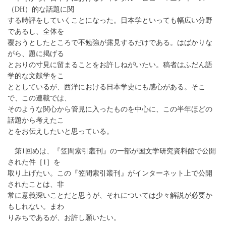
（DH）的な話題に関
する時評をしていくことになった。日本学といっても幅広い分野
であるし、全体を
覆おうとしたところで不勉強が露見するだけである。はばかりな
がら、題に掲げる
とおりの寸見に留まることをお許しねがいたい。稿者はふだん語
学的な文献学をこ
ととしているが、西洋における日本学史にも感心がある。そこ
で、この連載では、
そのような関心から管見に入ったものを中心に、この半年ほどの
話題から考えたこ
とをお伝えしたいと思っている。
第1回めは、『笠間索引叢刊』の一部が国文学研究資料館で公開
された件［1］を
取り上げたい。この『笠間索引叢刊』がインターネット上で公開
されたことは、非
常に意義深いことだと思うが、それについては少々解説が必要か
もしれない。まわ
りみちであるが、お許し願いたい。