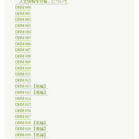
「人文情報学月報」について
研
DHM 000
究
DHM 001
資
DHM 002
料
DHM 003
館
DHM 004
で
公
DHM 005
開
DHM 006
に」
DHM 007
の
DHM 008
DHM 009
DHM 010
DHM 011
DHM 012
DHM 013 【前編】
DHM 013 【後編】
DHM 014
DHM 015
DHM 016
DHM 017
DHM 018 【前編】
DHM 018 【後編】
DHM 019 【前編】