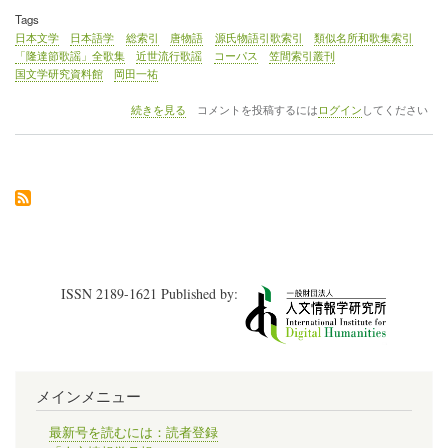
Tags
日本文学
日本語学
総索引
唐物語
源氏物語引歌索引
類似名所和歌集索引
「隆達節歌謡」全歌集
近世流行歌謡
コーパス
笠間索引叢刊
国文学研究資料館
岡田一祐
《連
続きを見る
コメントを投稿するには
ログイン
してください
載》
「Digital
Japanology
寸
見」
第
1
回
「『笠
間
ISSN 2189-1621 Published by:
索
引
叢
刊』
が
一
メインメニュー
部
国
文
最新号を読むには：読者登録
学