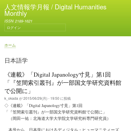
メ
人文情報学月報 / Digital Humanities
イ
Monthly
ン
ISSN 2189-1621
コ
ログイン
ン
ユ
テ
ー
ン
ザ
ホーム
ー
ツ
パ
ア
に
ン
日本語学
カ
移
く
ウ
動
ず
ン
《連載》「Digital Japanology寸見」第1回
ト
「『笠間索引叢刊』が一部国文学研究資料館
メ
ニ
で公開に」
ュ
k_okada
が
2015/06/29(月) - 19:50
に投稿
ー
◇《連載》「Digital Japanology寸見」第1回
「『笠間索引叢刊』が一部国文学研究資料館で公開に」
（岡田一祐：北海道大学大学院文学研究科専門研究員）
本号から、日本学におけるディジタル・ヒューマニティーズ