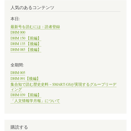
人気のあるコンテンツ
本日:
最新号を読むには：読者登録
DHM 000
DHM 150 【前編】
DHM 135 【後編】
DHM 085 【後編】
全期間:
DHM 005
DHM 091【後編】
集合知で読む歴史史料－SMART-GSが実現するグループリーデ
ィング
DHM 039 【前編】
「人文情報学月報」について
購読する