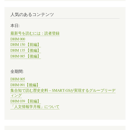
人気のあるコンテンツ
本日:
最新号を読むには：読者登録
DHM 000
DHM 150 【前編】
DHM 135 【後編】
DHM 085 【後編】
全期間:
DHM 005
DHM 091【後編】
集合知で読む歴史史料－SMART-GSが実現するグループリーデ
ィング
DHM 039 【前編】
「人文情報学月報」について