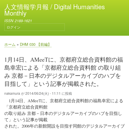
メ
人文情報学月報 / Digital Humanities
イ
Monthly
ン
ISSN 2189-1621
コ
ログイン
ン
ユ
テ
ー
ン
ザ
ホーム
DHM 030 【前編】
ー
ツ
パ
ア
に
ン
1月14日、AMeeTに、京都府立総合資料館の福
カ
移
く
ウ
島幸宏による「京都府立総合資料館 の取り組
動
ず
ン
み 京都－日本のデジタルアーカイブのハブを
ト
メ
目指して」という記事が掲載された。
ニ
nakamura
が
2014/06/24(火) - 11:11
に投稿
ュ
ー
1月14日、AMeeTに、京都府立総合資料館の福島幸宏による
「京都府立総合資料館
の取り組み 京都－日本のデジタルアーカイブのハブを目指し
て」という記事が掲載
された。2006年の新館開設を目指す同館のデジタルアーカイブ