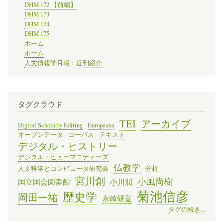
DHM 172 【前編】
DHM 173
DHM 174
DHM 175
ホーム
ホーム
人文情報学月報：近刊紹介
タグクラウド
TEI
アーカイブ
Digital Scholarly Editing
Europeana
オープンデータ
コーパス
テキスト
デジタル・ヒストリー
デジタル・ヒューマニティーズ
仏教学
人文科学とコンピュータ研究会
分析
宮川創
小風尚樹
国立国会図書館
小川潤
菊池信彦
歴史学
岡田一祐
永崎研宣
タグの続き...