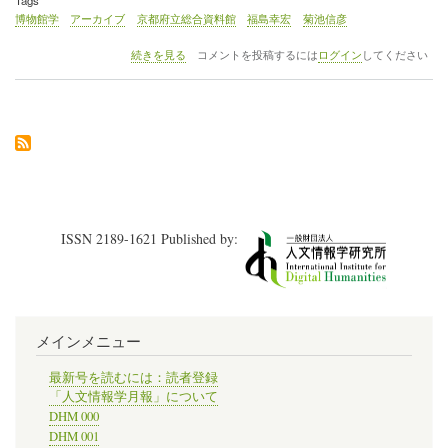
博物館学
アーカイブ
京都府立総合資料館
福島幸宏
菊池信彦
1
続きを見る
コメントを投稿するには
ログイン
してください
月
14
日、
AMeeT
に、
京
都
府
立
総
ISSN 2189-1621 Published by:
合
資
料
館
の
福
メインメニュー
島
幸
宏
最新号を読むには：読者登録
に
「人文情報学月報」について
よ
DHM 000
る
DHM 001
「京