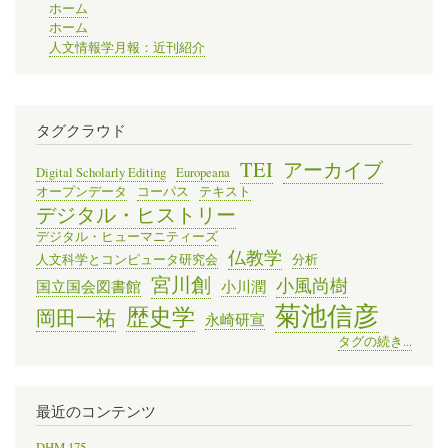
ホーム
ホーム
人文情報学月報：近刊紹介
タグクラウド
TEI
アーカイブ
Digital Scholarly Editing
Europeana
オープンデータ
コーパス
テキスト
デジタル・ヒストリー
デジタル・ヒューマニティーズ
仏教学
人文科学とコンピュータ研究会
分析
宮川創
小風尚樹
国立国会図書館
小川潤
菊池信彦
歴史学
岡田一祐
永崎研宣
タグの続き...
最近のコンテンツ
DHM 175