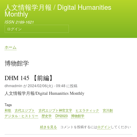
メ
人文情報学月報 / Digital Humanities
イ
Monthly
ン
ISSN 2189-1621
コ
ログイン
ン
ユ
テ
ー
ン
ザ
ホーム
ー
ツ
パ
ア
に
ン
博物館学
カ
移
く
ウ
動
ず
ン
DHM 145 【前編】
ト
dhmadmin
が
2024/02/06(火) - 09:48
に投稿
メ
人文情報学月報/Digital Humanities Monthly
ニ
ュ
Tags
ー
和歌
古代エジプト
古代エジプト神官文字
ヒエラティック
宮川創
デジタル・ヒストリー
歴史学
DH2023
博物館学
DHM
続きを見る
コメントを投稿するには
ログイン
してください
145
【前