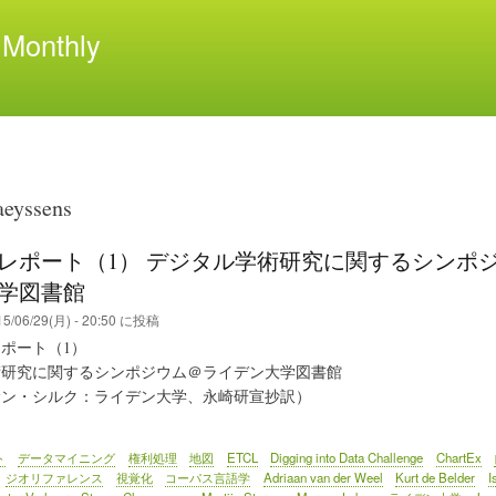
メ
Monthly
イ
ン
コ
ン
テ
ン
ツ
aeyssens
に
移
レポート（1） デジタル学術研究に関するシンポ
動
学図書館
5/06/29(月) - 20:50
に投稿
ポート（1）
術研究に関するシンポジウム＠ライデン大学図書館
ン・シルク：ライデン大学、永崎研宣抄訳）
ト
データマイニング
権利処理
地図
ETCL
Digging into Data Challenge
ChartEx
ジオリファレンス
視覚化
コーパス言語学
Adriaan van der Weel
Kurt de Belder
I