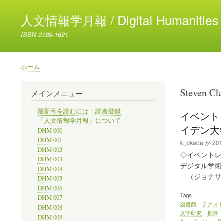
人文情報学月報 / Digital Humanities 
ISSN 2189-1621
ホーム
パ
ン
Steven Cl
メインメニュー
く
ず
最新号を読むには：読者登録
イベント
「人文情報学月報」について
イデン大
DHM 000
DHM 001
k_okada
が
201
DHM 002
◇イベントレ
DHM 003
デジタル学
DHM 004
（ジョナサ
DHM 005
DHM 006
Tags
DHM 007
図書館
テクス
DHM 008
文学研究
批評
DHM 009