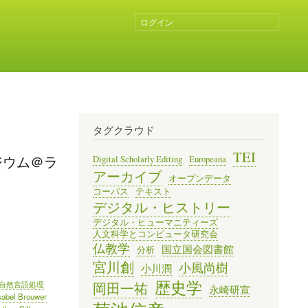
ログイン
ユ
ー
ザ
ー
ア
カ
ウ
ン
タグクラウド
ト
メ
TEI
ジウム＠ラ
Digital Scholarly Editing
Europeana
ニ
アーカイブ
オープンデータ
ュ
コーパス
テキスト
ー
デジタル・ヒストリー
デジタル・ヒューマニティーズ
人文科学とコンピュータ研究会
仏教学
国立国会図書館
分析
宮川創
小風尚樹
小川潤
歴史学
自然言語処理
岡田一祐
永崎研宣
sabel Brouwer