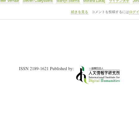
eter Verhaar
Steven Claeyssens
Martijn Storms
Morana Lukaç
ライデン大学
Jon
イ
続きを見る
コメントを投稿するには
ログ
ベ
ン
ト
レ
ポ
ー
ト
（1）
デ
ジ
ISSN 2189-1621 Published by:
タ
ル
学
術
研
究
に
関
す
る
シ
ン
ポ
ジ