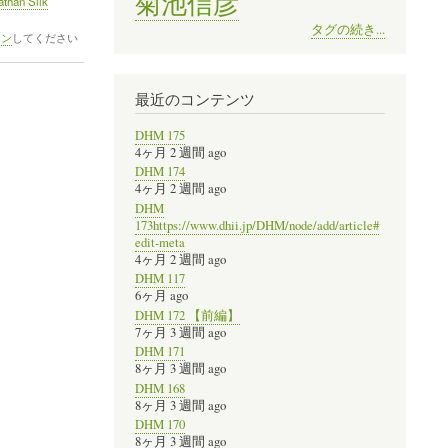
菊池信彦
athan Silk
タグの続き...
イン
してください
最近のコンテンツ
DHM 175
4ヶ月 2 週間 ago
DHM 174
4ヶ月 2 週間 ago
DHM
173https://www.dhii.jp/DHM/node/add/article#
edit-meta
4ヶ月 2 週間 ago
DHM 117
6ヶ月 ago
DHM 172 【前編】
7ヶ月 3 週間 ago
DHM 171
8ヶ月 3 週間 ago
DHM 168
8ヶ月 3 週間 ago
DHM 170
8ヶ月 3 週間 ago