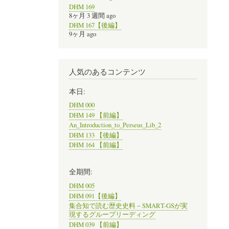
DHM 169
8ヶ月 3 週間 ago
DHM 167【後編】
9ヶ月 ago
人気のあるコンテンツ
本日:
DHM 000
DHM 149 【前編】
An_Introduction_to_Perseus_Lib_2
DHM 133 【後編】
DHM 164 【前編】
全期間:
DHM 005
DHM 091【後編】
集合知で読む歴史史料－SMART-GSが実
現するグループリーディング
DHM 039 【前編】