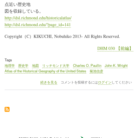
る
点近い歴史地
シ
図を収録している。
ン
ポ
http://dsl.richmond.edu/historicalatlas/
ジ
http://dsl.richmond.edu/?page_id=141
ウ
ム
Copyright（C）KIKUCHI, Nobuhiko 2013- All Rights Reserved.
＠
ラ
イ
DHM 030 【前編】
デ
ン
Tags
大
地理学
歴史学
地図
リッチモンド大学
Charles O. Paullin
John K. Wright
学
Atlas of the Historical Geography of the United States
菊池信彦
図
書
12
続きを見る
コメントを投稿するには
ログイン
してください
館
月
の
22
日、
リ
ッ
チ
モ
ン
ド
大