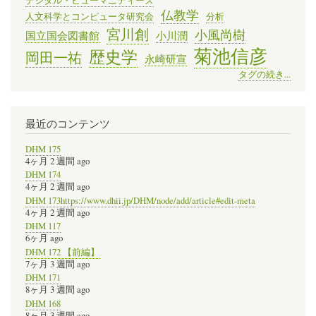
デジタル・ヒューマニティーズ
仏教学
人文科学とコンピュータ研究会
分析
宮川創
小風尚樹
国立国会図書館
小川潤
菊池信彦
歴史学
岡田一祐
永崎研宣
タグの続き...
最近のコンテンツ
DHM 175
4ヶ月 2 週間 ago
DHM 174
4ヶ月 2 週間 ago
DHM 173https://www.dhii.jp/DHM/node/add/article#edit-meta
4ヶ月 2 週間 ago
DHM 117
6ヶ月 ago
DHM 172 【前編】
7ヶ月 3 週間 ago
DHM 171
8ヶ月 3 週間 ago
DHM 168
8ヶ月 3 週間 ago