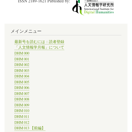
ISSN 2189-1621 Published by:
学
の
Digital
Scholarship
Lab
が、
メインメニュー
1932
年
に
最新号を読むには：読者登録
Charles
「人文情報学月報」について
O.
DHM 000
Paullin
DHM 001
と
DHM 002
John
DHM 003
K.
DHM 004
Wright
が
DHM 005
著
DHM 006
し
DHM 007
た“Atlas
DHM 008
of
DHM 009
the
DHM 010
Historical
DHM 011
Geography
of
DHM 012
the
DHM 013 【前編】
United