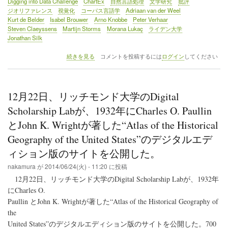
Digging into Data Challenge
ChartEx
自然言語処理
文学研究
批評
ジオリファレンス
視覚化
コーパス言語学
Adriaan van der Weel
Kurt de Belder
Isabel Brouwer
Arno Knobbe
Peter Verhaar
Steven Claeyssens
Martijn Storms
Morana Lukaç
ライデン大学
Jonathan Silk
イ
続きを見る
コメントを投稿するには
ログイン
してください
ベ
ン
ト
レ
12月22日、リッチモンド大学のDigital
ポ
ー
Scholarship Labが、1932年にCharles O. Paullin
ト
とJohn K. Wrightが著した“Atlas of the Historical
（1）
デ
Geography of the United States”のデジタルエデ
ジ
ィション版のサイトを公開した。
タ
ル
nakamura
が
2014/06/24(火) - 11:20
に投稿
学
術
12月22日、リッチモンド大学のDigital Scholarship Labが、1932年
研
にCharles O.
究
Paullin とJohn K. Wrightが著した“Atlas of the Historical Geography of
に
関
the
す
United States”のデジタルエディション版のサイトを公開した。700