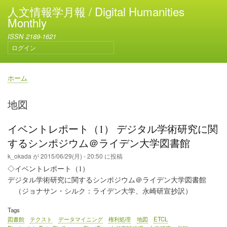
メ
人文情報学月報 / Digital Humanities
イ
Monthly
ン
ISSN 2189-1621
コ
ログイン
ン
ユ
テ
ー
ン
ザ
ホーム
ー
ツ
パ
ア
に
ン
地図
カ
移
く
ウ
動
ず
ン
イベントレポート（1） デジタル学術研究に関
ト
するシンポジウム＠ライデン大学図書館
メ
ニ
k_okada
が
2015/06/29(月) - 20:50
に投稿
ュ
◇イベントレポート（1）
ー
デジタル学術研究に関するシンポジウム＠ライデン大学図書館
（ジョナサン・シルク：ライデン大学、永崎研宣抄訳）
Tags
図書館
テクスト
データマイニング
権利処理
地図
ETCL