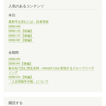
人気のあるコンテンツ
本日:
最新号を読むには：読者登録
DHM 000
DHM 150 【前編】
DHM 135 【後編】
DHM 085 【後編】
全期間:
DHM 005
DHM 091【後編】
集合知で読む歴史史料－SMART-GSが実現するグループリーデ
ィング
DHM 039 【前編】
「人文情報学月報」について
購読する