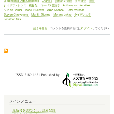
Digging into Data Challenge
ChartEx
自然言語処理
文学研究
批評
ジオリファレンス
視覚化
コーパス言語学
Adriaan van der Weel
Kurt de Belder
Isabel Brouwer
Arno Knobbe
Peter Verhaar
Steven Claeyssens
Martijn Storms
Morana Lukaç
ライデン大学
Jonathan Silk
イ
続きを見る
コメントを投稿するには
ログイン
してください
ベ
ン
ト
レ
ポ
ー
ト
（1）
デ
ジ
ISSN 2189-1621 Published by:
タ
ル
学
術
研
究
メインメニュー
に
関
す
最新号を読むには：読者登録