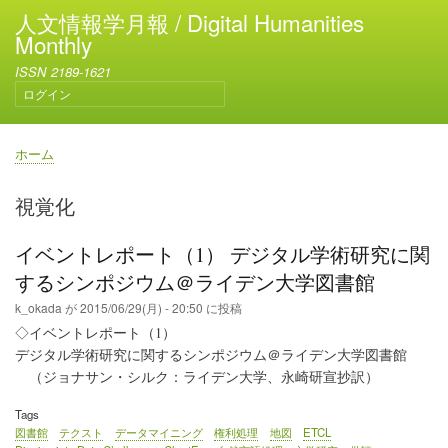
メ
人文情報学月報 / Digital Humanities
イ
Monthly
ン
ISSN 2189-1621
コ
ログイン
ン
ユ
テ
ー
ン
ザ
ホーム
ー
ツ
パ
ア
に
ン
視覚化
カ
移
く
ウ
動
ず
ン
イベントレポート（1） デジタル学術研究に関
ト
するシンポジウム＠ライデン大学図書館
メ
ニ
k_okada
が
2015/06/29(月) - 20:50
に投稿
ュ
◇イベントレポート（1）
ー
デジタル学術研究に関するシンポジウム＠ライデン大学図書館
（ジョナサン・シルク：ライデン大学、永崎研宣抄訳）
Tags
図書館
テクスト
データマイニング
権利処理
地図
ETCL