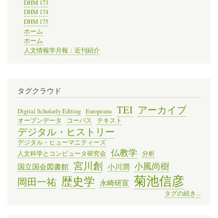
DHM 173
DHM 174
DHM 175
ホーム
ホーム
人文情報学月報：近刊紹介
タグクラウド
TEI
アーカイブ
Digital Scholarly Editing
Europeana
オープンデータ
コーパス
テキスト
デジタル・ヒストリー
デジタル・ヒューマニティーズ
仏教学
人文科学とコンピュータ研究会
分析
宮川創
小風尚樹
国立国会図書館
小川潤
菊池信彦
歴史学
岡田一祐
永崎研宣
タグの続き...