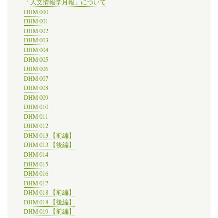
る
「人文情報学月報」について
シ
DHM 000
ン
DHM 001
ポ
DHM 002
ジ
DHM 003
ウ
DHM 004
ム
＠
DHM 005
ラ
DHM 006
イ
DHM 007
デ
DHM 008
ン
DHM 009
大
DHM 010
学
DHM 011
図
書
DHM 012
館
DHM 013 【前編】
の
DHM 013 【後編】
DHM 014
DHM 015
DHM 016
DHM 017
DHM 018 【前編】
DHM 018 【後編】
DHM 019 【前編】