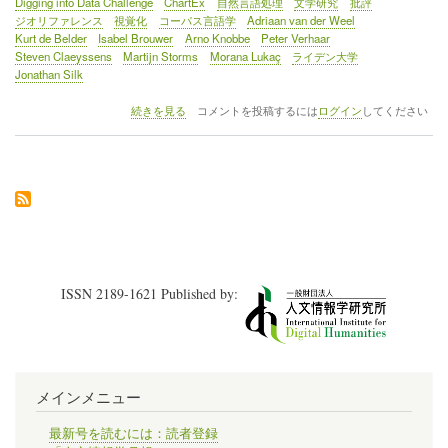
Digging into Data Challenge
ChartEx
自然言語処理
文学研究
批評
ジオリファレンス
視覚化
コーパス言語学
Adriaan van der Weel
Kurt de Belder
Isabel Brouwer
Arno Knobbe
Peter Verhaar
Steven Claeyssens
Martijn Storms
Morana Lukaç
ライデン大学
Jonathan Silk
イ
続きを見る
コメントを投稿するには
ログイン
してください
ベ
ン
ト
レ
ポ
ー
ト
（1）
デ
ジ
ISSN 2189-1621 Published by:
タ
ル
学
術
研
究
メインメニュー
に
関
す
最新号を読むには：読者登録