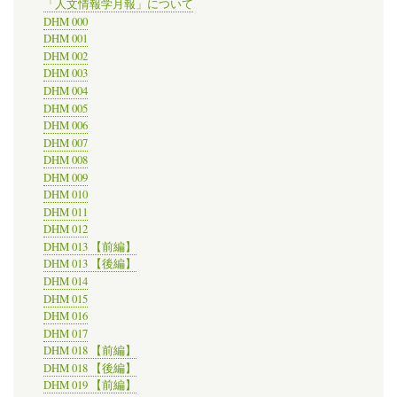
る
「人文情報学月報」について
シ
DHM 000
ン
DHM 001
ポ
DHM 002
ジ
DHM 003
ウ
DHM 004
ム
＠
DHM 005
ラ
DHM 006
イ
DHM 007
デ
DHM 008
ン
DHM 009
大
DHM 010
学
DHM 011
図
書
DHM 012
館
DHM 013 【前編】
の
DHM 013 【後編】
DHM 014
DHM 015
DHM 016
DHM 017
DHM 018 【前編】
DHM 018 【後編】
DHM 019 【前編】