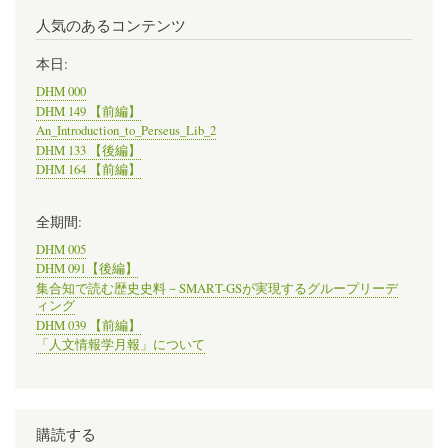
人気のあるコンテンツ
本日:
DHM 000
DHM 149 【前編】
An_Introduction_to_Perseus_Lib_2
DHM 133 【後編】
DHM 164 【前編】
全期間:
DHM 005
DHM 091【後編】
集合知で読む歴史史料－SMART-GSが実現するグループリーデ
ィング
DHM 039 【前編】
「人文情報学月報」について
購読する