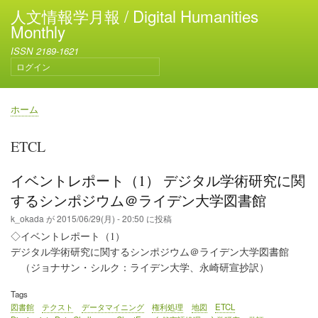
メ
人文情報学月報 / Digital Humanities
イ
Monthly
ン
ISSN 2189-1621
コ
ログイン
ン
ユ
テ
ー
ン
ザ
ホーム
ー
ツ
パ
ア
に
ン
ETCL
カ
移
く
ウ
動
ず
ン
イベントレポート（1） デジタル学術研究に関
ト
するシンポジウム＠ライデン大学図書館
メ
ニ
k_okada
が
2015/06/29(月) - 20:50
に投稿
ュ
◇イベントレポート（1）
ー
デジタル学術研究に関するシンポジウム＠ライデン大学図書館
（ジョナサン・シルク：ライデン大学、永崎研宣抄訳）
Tags
図書館
テクスト
データマイニング
権利処理
地図
ETCL