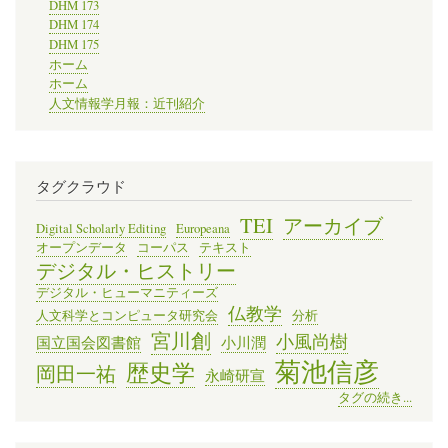
DHM 173
DHM 174
DHM 175
ホーム
ホーム
人文情報学月報：近刊紹介
タグクラウド
TEI
アーカイブ
Digital Scholarly Editing
Europeana
オープンデータ
コーパス
テキスト
デジタル・ヒストリー
デジタル・ヒューマニティーズ
仏教学
人文科学とコンピュータ研究会
分析
宮川創
小風尚樹
国立国会図書館
小川潤
菊池信彦
歴史学
岡田一祐
永崎研宣
タグの続き...