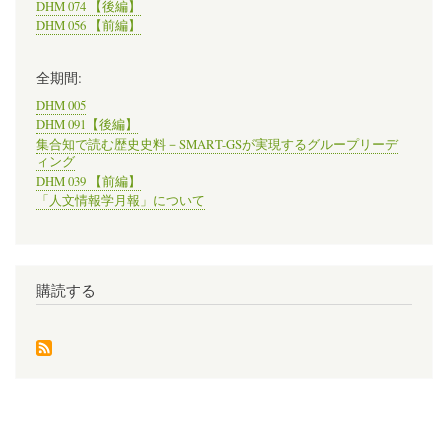
DHM 074 【後編】
DHM 056 【前編】
全期間:
DHM 005
DHM 091【後編】
集合知で読む歴史史料－SMART-GSが実現するグループリーデ
ィング
DHM 039 【前編】
「人文情報学月報」について
購読する