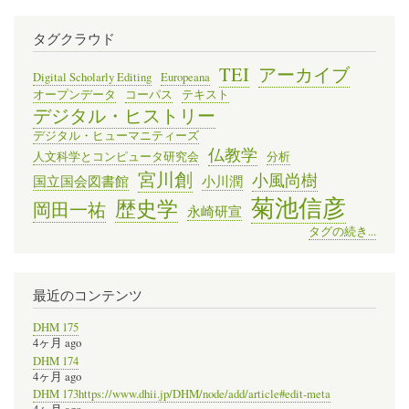
タグクラウド
TEI
アーカイブ
Digital Scholarly Editing
Europeana
オープンデータ
コーパス
テキスト
デジタル・ヒストリー
デジタル・ヒューマニティーズ
仏教学
人文科学とコンピュータ研究会
分析
宮川創
小風尚樹
国立国会図書館
小川潤
菊池信彦
歴史学
岡田一祐
永崎研宣
タグの続き...
最近のコンテンツ
DHM 175
4ヶ月 ago
DHM 174
4ヶ月 ago
DHM 173https://www.dhii.jp/DHM/node/add/article#edit-meta