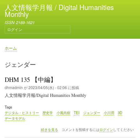
メ
人文情報学月報 / Digital Humanities
イ
Monthly
ン
ISSN 2189-1621
コ
ログイン
ン
ユ
テ
ー
ン
ザ
ホーム
ー
ツ
パ
ア
に
ン
ジェンダー
カ
移
く
ウ
動
ず
ン
DHM 135 【中編】
ト
dhmadmin
が
2023/04/05(水) - 02:06
に投稿
メ
人文情報学月報/Digital Humanities Monthly
ニ
ュ
Tags
ー
デジタル・ヒストリー
歴史学
小風尚樹
TEI
ジェンダー
小川潤
3D
データモデル
DHM
続きを見る
コメントを投稿するには
ログイン
してください
135
【中