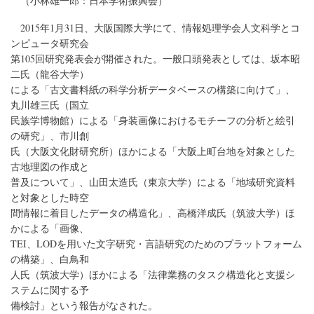
（小林雄一郎：日本学術振興会）
2015年1月31日、大阪国際大学にて、情報処理学会人文科学とコ
ンピュータ研究会
第105回研究発表会が開催された。一般口頭発表としては、坂本昭
二氏（龍谷大学）
による「古文書料紙の科学分析データベースの構築に向けて」、
丸川雄三氏（国立
民族学博物館）による「身装画像におけるモチーフの分析と絵引
の研究」、市川創
氏（大阪文化財研究所）ほかによる「大阪上町台地を対象とした
古地理図の作成と
普及について」、山田太造氏（東京大学）による「地域研究資料
と対象とした時空
間情報に着目したデータの構造化」、高橋洋成氏（筑波大学）ほ
かによる「画像、
TEI、LODを用いた文字研究・言語研究のためのプラットフォーム
の構築」、白鳥和
人氏（筑波大学）ほかによる「法律業務のタスク構造化と支援シ
ステムに関する予
備検討」という報告がなされた。