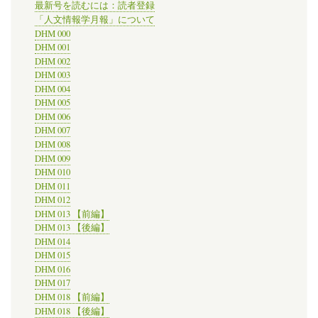
学
最新号を読むには：読者登録
と
「人文情報学月報」について
コ
DHM 000
ン
DHM 001
ピ
DHM 002
ュ
DHM 003
ー
DHM 004
タ
研
DHM 005
究
DHM 006
会
DHM 007
第
DHM 008
105
DHM 009
回
DHM 010
研
DHM 011
究
発
DHM 012
表
DHM 013 【前編】
会」
DHM 013 【後編】
の
DHM 014
DHM 015
DHM 016
DHM 017
DHM 018 【前編】
DHM 018 【後編】