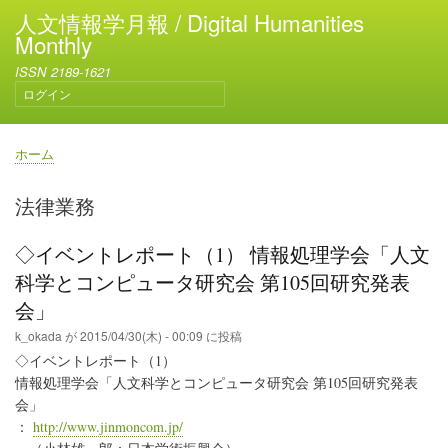
メ
人文情報学月報 / Digital Humanities
イ
Monthly
ン
ISSN 2189-1621
コ
ログイン
ン
ユ
テ
ー
ン
ザ
ホーム
ー
ツ
パ
ア
に
ン
法律業務
カ
移
く
ウ
動
ず
ン
◇イベントレポート（1） 情報処理学会「人文
ト
科学とコンピュータ研究会 第105回研究発表
メ
ニ
会」
ュ
k_okada
が
2015/04/30(木) - 00:09
に投稿
ー
◇イベントレポート（1）
情報処理学会「人文科学とコンピュータ研究会 第105回研究発表
会」
：
http://www.jinmoncom.jp/