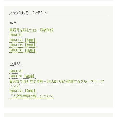
人気のあるコンテンツ
本日:
最新号を読むには：読者登録
DHM 000
DHM 150 【前編】
DHM 135 【後編】
DHM 085 【後編】
全期間:
DHM 005
DHM 091【後編】
集合知で読む歴史史料－SMART-GSが実現するグループリーデ
ィング
DHM 039 【前編】
「人文情報学月報」について