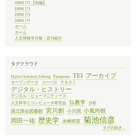
DHM 172 【前編】
DHM 173
DHM 174
DHM 175
ホーム
ホーム
人文情報学月報：近刊紹介
タグクラウド
TEI
アーカイブ
Digital Scholarly Editing
Europeana
オープンデータ
コーパス
テキスト
デジタル・ヒストリー
デジタル・ヒューマニティーズ
仏教学
人文科学とコンピュータ研究会
分析
宮川創
小風尚樹
国立国会図書館
小川潤
菊池信彦
歴史学
岡田一祐
永崎研宣
タグの続き...