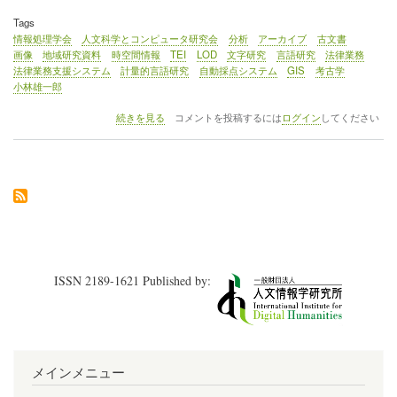
Tags
情報処理学会
人文科学とコンピュータ研究会
分析
アーカイブ
古文書
画像
地域研究資料
時空間情報
TEI
LOD
文字研究
言語研究
法律業務
法律業務支援システム
計量的言語研究
自動採点システム
GIS
考古学
小林雄一郎
◇
続きを見る
コメントを投稿するには
ログイン
してください
イ
ベ
ン
ト
レ
ポ
ー
ト
（1）
情
ISSN 2189-1621 Published by:
報
処
理
学
会
「人
メインメニュー
文
科