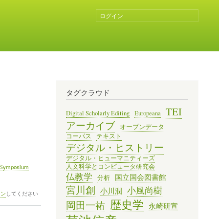
ログイン
ユ
ー
ザ
ー
ア
カ
ウ
ン
タグクラウド
ト
メ
TEI
Digital Scholarly Editing
Europeana
ニ
アーカイブ
オープンデータ
ュ
コーパス
テキスト
ー
デジタル・ヒストリー
デジタル・ヒューマニティーズ
人文科学とコンピュータ研究会
t Symposium
仏教学
国立国会図書館
分析
宮川創
小風尚樹
小川潤
イン
してください
歴史学
岡田一祐
永崎研宣