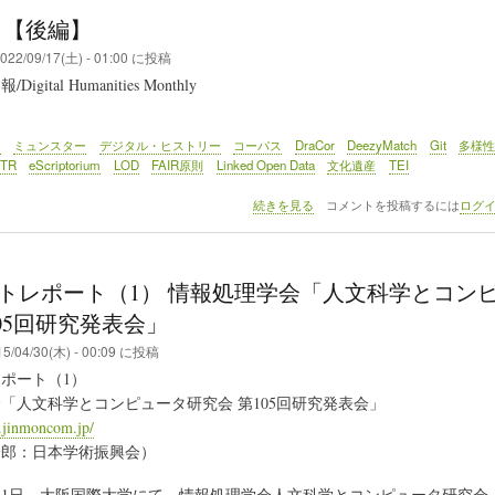
の
1 【後編】
022/09/17(土) - 01:00
に投稿
gital Humanities Monthly
ツ
ミュンスター
デジタル・ヒストリー
コーパス
DraCor
DeezyMatch
Git
多様
TR
eScriptorium
LOD
FAIR原則
Linked Open Data
文化遺産
TEI
DHM
続きを見る
コメントを投稿するには
ログ
131
【後
編】
の
トレポート（1） 情報処理学会「人文科学とコン
105回研究発表会」
5/04/30(木) - 00:09
に投稿
ポート（1）
「人文科学とコンピュータ研究会 第105回研究発表会」
.jinmoncom.jp/
郎：日本学術振興会）
月31日、大阪国際大学にて、情報処理学会人文科学とコンピュータ研究会