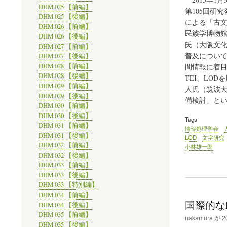
DHM 025 【前編】
第105回研
DHM 025 【後編】
による「古
DHM 026 【前編】
民族学博物
DHM 026 【後編】
氏（大阪文
DHM 027 【前編】
普及につい
DHM 027 【後編】
DHM 028 【前編】
間情報に着
DHM 028 【後編】
TEI、LO
DHM 029 【前編】
人氏（筑波
DHM 029 【後編】
備検討」と
DHM 030 【前編】
DHM 030 【後編】
Tags
DHM 031 【前編】
情報処理学会
DHM 031 【後編】
LOD
文字研究
DHM 032 【前編】
小林雄一郎
DHM 032 【後編】
DHM 033 【前編】
DHM 033 【後編】
DHM 033 【特別編】
DHM 034 【前編】
国際的な
DHM 034 【後編】
DHM 035 【前編】
nakamura
が
2
DHM 035 【後編】