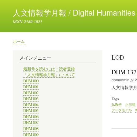
人文情報学月報 / Digital Humanities 
ISSN 2189-1621
ホーム
パ
ン
LOD
メインメニュー
く
ず
最新号を読むには：読者登録
DHM 13
「人文情報学月報」について
dhmadmin
が
2
DHM 000
DHM 001
人文情報学月報/Di
DHM 002
DHM 003
Tags
仏教学
小川潤
DHM 004
データモデル
DHM 005
DHM 006
DHM 007
DHM 008
DHM 009