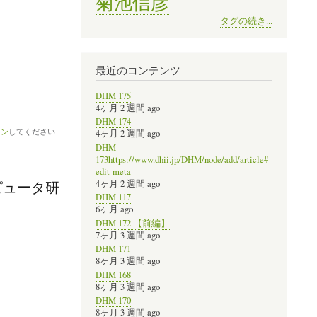
菊池信彦
タグの続き...
最近のコンテンツ
性
DHM 175
4ヶ月 2 週間 ago
DHM 174
イン
してください
4ヶ月 2 週間 ago
DHM
173https://www.dhii.jp/DHM/node/add/article#
edit-meta
4ヶ月 2 週間 ago
ピュータ研
DHM 117
6ヶ月 ago
DHM 172 【前編】
7ヶ月 3 週間 ago
DHM 171
8ヶ月 3 週間 ago
DHM 168
8ヶ月 3 週間 ago
DHM 170
8ヶ月 3 週間 ago