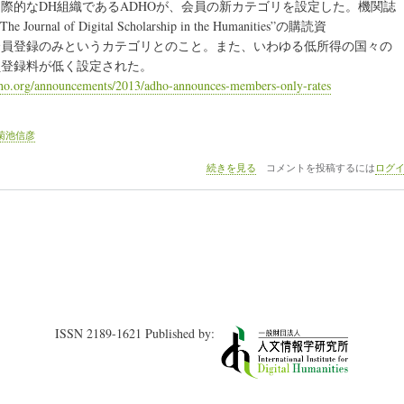
、国際的なDH組織であるADHOが、会員の新カテゴリを設定した。機関誌
ト
 Journal of Digital Scholarship in the Humanities”の購読資
（1）
情
会員登録のみというカテゴリとのこと。また、いわゆる低所得の国々の
報
員登録料が低く設定された。
処
ho.org/announcements/2013/adho-announces-members-only-rates
理
学
会
「人
菊池信彦
文
科
国
続きを見る
コメントを投稿するには
ログ
学
際
と
的
コ
な
ン
DH
ピ
組
ュ
織
ー
で
タ
あ
研
る
究
ADHO
ISSN 2189-1621 Published by:
会
が、
第
会
105
員
回
の
研
新