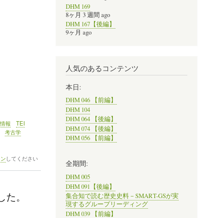
DHM 169
8ヶ月 3 週間 ago
DHM 167【後編】
9ヶ月 ago
人気のあるコンテンツ
本日:
DHM 046 【前編】
DHM 104
DHM 064 【後編】
情報
TEI
DHM 074 【後編】
考古学
DHM 056 【前編】
イン
してください
全期間:
DHM 005
DHM 091【後編】
した。
集合知で読む歴史史料－SMART-GSが実
現するグループリーディング
DHM 039 【前編】