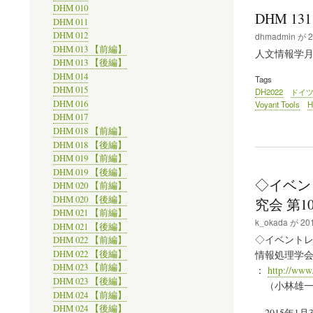
DHM 010
DHM 13
DHM 011
DHM 012
dhmadmin
が
2
DHM 013 【前編】
人文情報学月報/Di
DHM 013 【後編】
DHM 014
Tags
DHM 015
DH2022
ドイ
DHM 016
Voyant Tools
H
DHM 017
DHM 018 【前編】
DHM 018 【後編】
DHM 019 【前編】
DHM 019 【後編】
◇イベン
DHM 020 【前編】
DHM 020 【後編】
究会 第
DHM 021 【前編】
k_okada
が
201
DHM 021 【後編】
◇イベントレ
DHM 022 【前編】
DHM 022 【後編】
情報処理学会
DHM 023 【前編】
：
http://www
DHM 023 【後編】
（小林雄一
DHM 024 【前編】
DHM 024 【後編】
2015年1