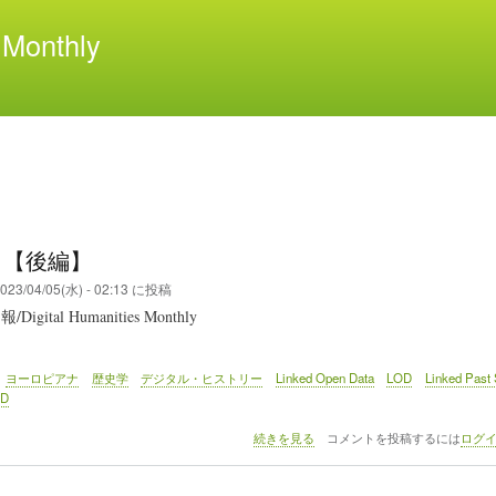
メ
Monthly
イ
ン
コ
ン
テ
ン
ツ
に
移
7 【後編】
動
023/04/05(水) - 02:13
に投稿
gital Humanities Monthly
ヨーロピアナ
歴史学
デジタル・ヒストリー
Linked Open Data
LOD
Linked Pas
3D
DHM
続きを見る
コメントを投稿するには
ログ
137
【後
編】