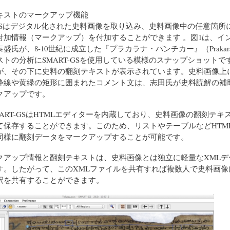
キストのマークアップ機能
-GSはデジタル化された史料画像を取り込み、史料画像中の任意箇所
付加情報（マークアップ）を付加することができます 。図1は、イ
氏が、8-10世紀に成立した『プラカラナ・パンチカー』（Prakaraṇap
ストの分析にSMART-GSを使用している模様のスナップショットで
が、その下に史料の翻刻テキストが表示されています。史料画像上
枠線や黄緑の矩形に囲まれたコメント文は、志田氏が史料読解の補
クアップです。
RT-GSはHTMLエディターを内蔵しており、史料画像の翻刻テキス
て保存することができます。このため、リストやテーブルなどHTM
同様に翻刻データをマークアップすることが可能です。
アップ情報と翻刻テキストは、史料画像とは独立に軽量なXMLデ
す。したがって、このXMLファイルを共有すれば複数人で史料画像
釈を共有することができます。