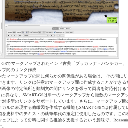
MART-GSでマークアップされたインド古典『プラカラナ・パンチカー』
ップ間のリンク作成
たマークアップの間に何らかの関係性がある場合は、 その間にリ
できます。リンクは任意のマークアップ間に作成することができる
料画像の特定箇所と翻刻文の間にリンクを張って両者を対応付ける
とは異なり、SMART-GSは単一のマークアップから複数のマークア
一対多型のリンクをサポートしています。さらに、マークアップ間
カルに表現する俯瞰図を作成する機能もSMART-GSには付属して
図を史料中のテキストの執筆年代の推定に使用したものです。この
ェブによって史料に関する推論を支援するという意味で、Reasoning
す。