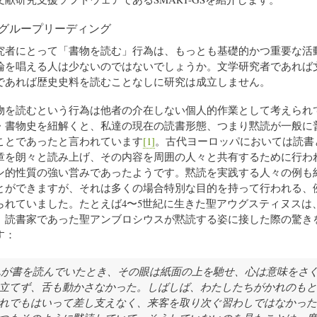
グループリーディング
者にとって「書物を読む」行為は、もっとも基礎的かつ重要な活
論を唱える人は少ないのではないでしょうか。文学研究者であれば
であれば歴史史料を読むことなしに研究は成立しません。
を読むという行為は他者の介在しない個人的作業として考えられ
・書物史を紐解くと、私達の現在の読書形態、つまり黙読が一般に
ことであったと言われています
[1]
。古代ヨーロッパにおいては読書
章を朗々と読み上げ、その内容を周囲の人々と共有するために行わ
ン的性質の強い営みであったようです。黙読を実践する人々の例も
とができますが、それは多くの場合特別な目的を持って行われる、
られていました。たとえば4〜5世紀に生きた聖アウグスティヌスは
、読書家であった聖アンブロシウスが黙読する姿に接した際の驚き
す：
れが書を読んでいたとき、その眼は紙面の上を馳せ、心は意味をさ
立てず、舌も動かさなかった。しばしば、わたしたちがかれのもと
れでもはいって差し支えなく、来客を取り次ぐ習わしではなかった