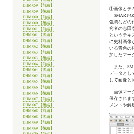
DHM 059 【前編】
①画像とテ
DHM 059 【後編】
SMART
DHM 060 【前編】
強調などの
DHM 060 【後編】
究者の志田泰盛
DHM 061 【前編】
というテキ
DHM 061 【後編】
DHM 062 【前編】
に史料画像
DHM 062 【後編】
いる青色の
DHM 063 【前編】
加したマー
DHM 063 【後編】
DHM 064 【前編】
また、SMA
DHM 064 【後編】
データとし
DHM 065 【前編】
して画像と
DHM 065 【後編】
DHM 066 【前編】
画像マーク
DHM 066 【後編】
保存されま
DHM 067 【前編】
メントや解
DHM 067 【後編】
DHM 068 【前編】
DHM 068 【後編】
DHM 069 【前編】
DHM 069 【後編】
DHM 070 【前編】