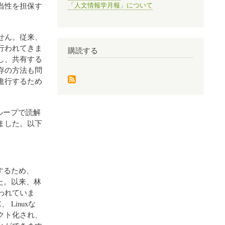
当性を担保す
「人文情報学月報」について
せん。従来、
行われてきま
購読する
し、共有する
存の方法も問
進行するため
ループで読解
ました。以下
するため、
た。以来、林
われていま
 Linuxな
クト化され、