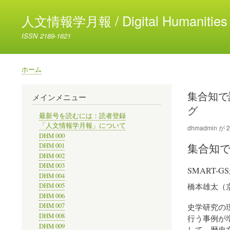
人文情報学月報 / Digital Humanities 
ISSN 2189-1621
ホーム
パ
ン
集合知で
メインメニュー
く
グ
ず
最新号を読むには：読者登録
「人文情報学月報」について
dhmadmin
が
2
DHM 000
集合知
DHM 001
DHM 002
DHM 003
SMART
DHM 004
橋本雄太（
DHM 005
DHM 006
DHM 007
史学研究の
DHM 008
行う事例が
DHM 009
して、歴史文