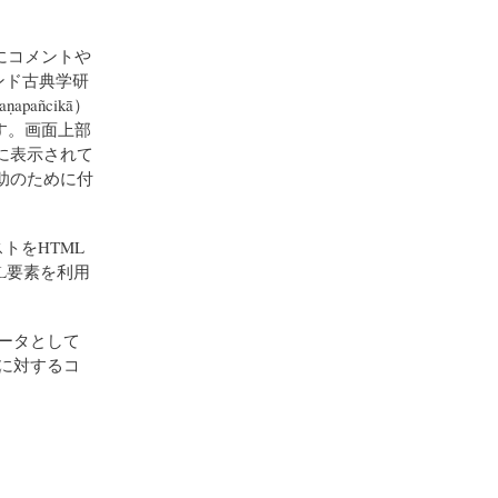
にコメントや
ンド古典学研
añcikā）
す。画面上部
に表示されて
助のために付
トをHTML
L要素を利用
ータとして
に対するコ