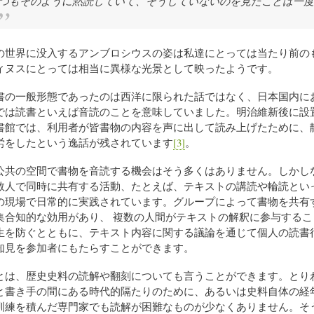
つもそのように黙読していて、そうしていないのを見たことは一度
の世界に没入するアンブロシウスの姿は私達にとっては当たり前の
ィヌスにとっては相当に異様な光景として映ったようです。
の一般形態であったのは西洋に限られた話ではなく、日本国内に
では読書といえば音読のことを意味していました。明治維新後に設
書館では、利用者が皆書物の内容を声に出して読み上げたために、
労をしたという逸話が残されています
[3]
。
共の空間で書物を音読する機会はそう多くはありません。しかし
数人で同時に共有する活動、たとえば、テキストの講読や輪読とい
の現場で日常的に実践されています。グループによって書物を共有
集合知的な効用があり、 複数の人間がテキストの解釈に参与するこ
生を防ぐとともに、テキスト内容に関する議論を通じて個人の読書
知見を参加者にもたらすことができます。
は、歴史史料の読解や翻刻についても言うことができます。とり
と書き手の間にある時代的隔たりのために、あるいは史料自体の経
訓練を積んだ専門家でも読解が困難なものが少なくありません。そ