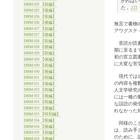
かれはい
DHM 025 【前編】
た 。
[2]
DHM 025 【後編】
DHM 026 【前編】
DHM 026 【後編】
無言で書物
DHM 027 【前編】
アウグステ
DHM 027 【後編】
DHM 028 【前編】
音読が読書
DHM 028 【後編】
期に至るま
DHM 029 【前編】
初の官立図
DHM 029 【後編】
に大変な苦
DHM 030 【前編】
DHM 030 【後編】
現代では公
DHM 031 【前編】
の内容を複
DHM 031 【後編】
人文学研究
DHM 032 【前編】
DHM 032 【後編】
には一種の
DHM 033 【前編】
な誤読の発
DHM 033 【後編】
れなかった
DHM 033 【特別編】
DHM 034 【前編】
同様のこと
DHM 034 【後編】
は、読み手
DHM 035 【前編】
のために、
DHM 035 【後編】