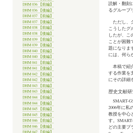
読解・翻刻
DHM 036 【前編】
るグループ
DHM 036 【後編】
DHM 037 【前編】
ただし、グ
DHM 037 【後編】
DHM 038 【前編】
こうしたグ
DHM 038 【後編】
したが、こ
DHM 039 【前編】
ことが困難
DHM 039 【後編】
題になりま
DHM 040 【前編】
には、何ら
DHM 040 【後編】
DHM 041 【前編】
本稿で紹介す
DHM 041 【後編】
する作業を
DHM 042 【前編】
にその詳細
DHM 042 【後編】
DHM 043 【前編】
歴史文献研究
DHM 043 【後編】
DHM 044 【前編】
SMART
DHM 044 【後編】
2006年
DHM 045 【前編】
教授を中心
DHM 045 【後編】
す。SMART
DHM 046 【前編】
DHM 046 【後編】
どの主要プ
DHM 047 【前編】