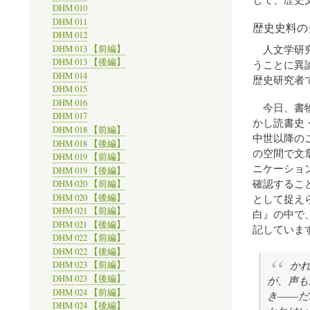
DHM 010
DHM 011
歴史史料の
DHM 012
人文学研究
DHM 013 【前編】
DHM 013 【後編】
うことに異
DHM 014
歴史研究者
DHM 015
DHM 016
今日、書物
DHM 017
かし読書史
DHM 018 【前編】
中世以降の
DHM 018 【後編】
の空間で文
DHM 019 【前編】
ニケーショ
DHM 019 【後編】
確認するこ
DHM 020 【前編】
DHM 020 【後編】
として捉え
DHM 021 【前編】
白』の中で
DHM 021 【後編】
記していま
DHM 022 【前編】
DHM 022 【後編】
か
DHM 023 【前編】
DHM 023 【後編】
が、声も
DHM 024 【前編】
き――だ
DHM 024 【後編】