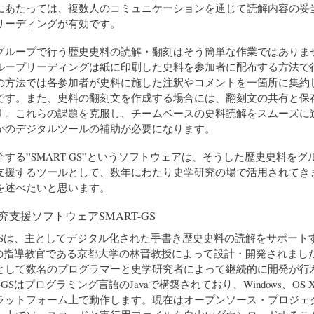
にあたっては、複数人のコミュニケーションを通じて読解内容の妥
リーディングが有効です。
ループで行う歴史史料の読解・翻刻はそう簡単な作業ではありま
ループリーディングは紙に印刷した史料を参加者に配布する方法で
の方法では各参加者が史料に施した注釈やコメントを一箇所に集約
です。また、史料の翻刻文を作成する場合には、翻刻文の共有と保
す。これらの課題を克服し、チームベースの史料読解をスムーズに
かのデジタルツールの補助が必要になります。
る”SMART-GS”というソフトウェアは、そうした歴史史料をグ
支援するツールとして、数年にわたり史学研究の場で活用されてき
を述べたいと思います。
支援ソフトウェアSMART-GS
-GSは、主としてデジタル化された手書き歴史史料の読解をサポート
に私の指導教官である京都大学の林晋教授によって設計・開発されまし
として数名のプログラマーと史学研究者によって継続的に開発が行
-GSはプログラミング言語のJavaで構築されており、Windows、OS X、
ラットフォーム上で動作します。現在はオープンソース・プロジェ