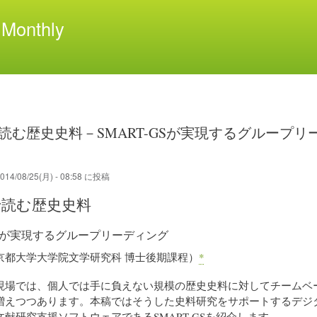
メ
Monthly
イ
ン
コ
ン
テ
ン
ツ
読む歴史史料－SMART-GSが実現するグループリ
に
移
動
014/08/25(月) - 08:58
に投稿
で読む歴史史料
-GSが実現するグループリーディング
京都大学大学院文学研究科 博士後期課程）
*
現場では、個人では手に負えない規模の歴史史料に対してチームベ
増えつつあります。本稿ではそうした史料研究をサポートするデジ
献研究支援ソフトウェアであるSMART-GSを紹介します。