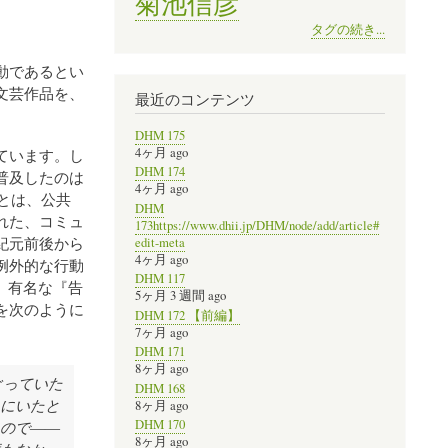
菊池信彦
タグの続き...
動であるとい
文芸作品を、
最近のコンテンツ
DHM 175
4ヶ月 ago
ています。し
DHM 174
普及したのは
4ヶ月 ago
とは、公共
DHM
れた、コミュ
173https://www.dhii.jp/DHM/node/add/article#
紀元前後から
edit-meta
4ヶ月 ago
例外的な行動
DHM 117
、有名な『告
5ヶ月 3 週間 ago
を次のように
DHM 172 【前編】
7ヶ月 ago
DHM 171
8ヶ月 ago
ぐっていた
DHM 168
にいたと
8ヶ月 ago
DHM 170
ので――
8ヶ月 ago