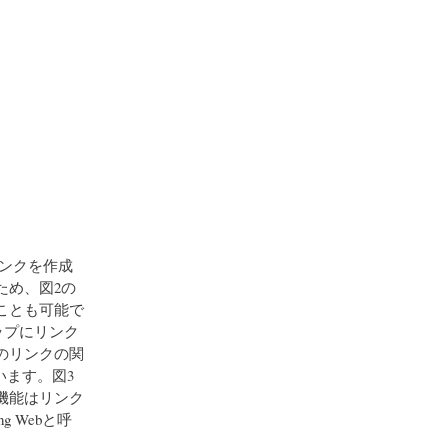
ンクを作成
ため、図2の
ことも可能で
ップにリンク
のリンクの関
います。図3
機能はリンク
 Webと呼