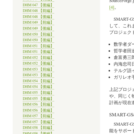
Source
DHM 047 【後編】
[4]
。
DHM 048 【前編】
DHM 048 【後編】
SMART
DHM 049 【前編】
して、これ
DHM 049 【後編】
プロジェク
DHM 050 【前編】
DHM 050 【後編】
数学者ダ
DHM 051 【前編】
哲学者田
DHM 051 【後編】
倉富勇三
DHM 052 【前編】
内海忠司
DHM 052 【後編】
DHM 053 【前編】
テルグ語
DHM 053 【後編】
ガリレオ
DHM 054 【前編】
DHM 054 【後編】
上記プロジ
DHM 055 【前編】
や、同じく
DHM 055 【後編】
計画が現在
DHM 056 【前編】
DHM 056 【後編】
SMART-
DHM 057 【前編】
DHM 057 【後編】
SMART
DHM 058 【前編】
能をサポー
DHM 058 【後編】