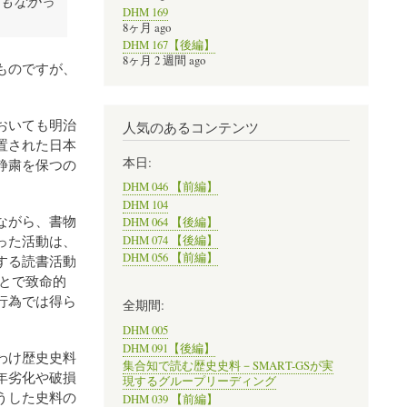
もなかっ
DHM 169
8ヶ月 ago
DHM 167【後編】
8ヶ月 2 週間 ago
ものですが、
おいても明治
人気のあるコンテンツ
置された日本
本日:
静粛を保つの
DHM 046 【前編】
DHM 104
ながら、書物
DHM 064 【後編】
った活動は、
DHM 074 【後編】
DHM 056 【前編】
する読書活動
とで致命的
行為では得ら
全期間:
DHM 005
DHM 091【後編】
わけ歴史史料
集合知で読む歴史史料－SMART-GSが実
年劣化や破損
現するグループリーディング
うした史料の
DHM 039 【前編】