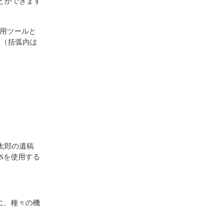
ことができます
析用ツールと
た（括弧内は
太郎の遺稿
Sを使用する
に、種々の機