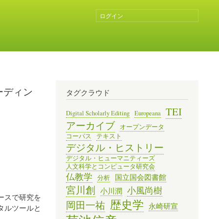
ログイン
ユ
ー
ザ
ー
ア
カ
ウ
ン
ーディン
タグクラウド
ト
メ
TEI
Digital Scholarly Editing
Europeana
ニ
アーカイブ
オープンデータ
ュ
コーパス
テキスト
ー
デジタル・ヒストリー
デジタル・ヒューマニティーズ
人文科学とコンピュータ研究会
仏教学
国立国会図書館
分析
宮川創
小風尚樹
小川潤
ースで研究を
歴史学
岡田一祐
永崎研宣
タルツールと