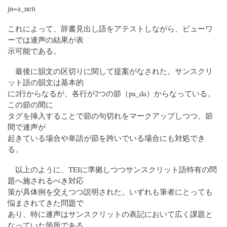
jn~a_neti
これによって、辞書見出し語をアテストしながら、ビューワ
ーでは連声の結果が表
示可能である。
最後に韻文の区切りに関して提案がなされた。サンスクリ
ット語の韻文は基本的
に2行からなるが、各行が2つの節（pa_da）からなっている。
この節の間に
タグを挿入することで節の句切れをマークアップしつつ、節
間で連声が
起きている場合や単語が節を跨いでいる場合にも対処でき
る。
以上のように、TEIに準拠しつつサンスクリット語特有の問
題へ施されるべき対応
策が具体例を交えつつ説明された。いずれも筆者にとっても
悩まされてきた問題で
あり、特に連声はサンスクリットの表記において広く課題と
なっていた箇所である。