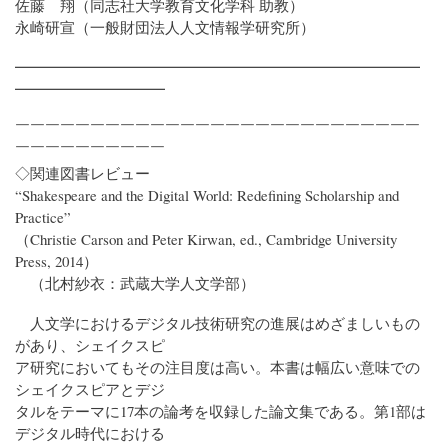
佐藤 翔（同志社大学教育文化学科 助教）
永崎研宣（一般財団法人人文情報学研究所）
━━━━━━━━━━━━━━━━━━━━━━━━━━━
━━━━━━━━━━
￣￣￣￣￣￣￣￣￣￣￣￣￣￣￣￣￣￣￣￣￣￣￣￣￣￣￣
￣￣￣￣￣￣￣￣￣￣
◇関連図書レビュー
“Shakespeare and the Digital World: Redefining Scholarship and
Practice”
（Christie Carson and Peter Kirwan, ed., Cambridge University
Press, 2014）
（北村紗衣：武蔵大学人文学部）
人文学におけるデジタル技術研究の進展はめざましいもの
があり、シェイクスピ
ア研究においてもその注目度は高い。本書は幅広い意味での
シェイクスピアとデジ
タルをテーマに17本の論考を収録した論文集である。第1部は
デジタル時代における