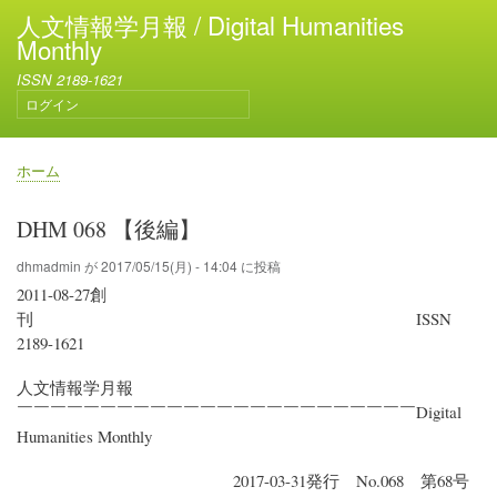
メ
人文情報学月報 / Digital Humanities
イ
Monthly
ン
ISSN 2189-1621
コ
ログイン
ン
ユ
テ
ー
ン
ザ
ホーム
ー
ツ
パ
ア
に
ン
DHM 068 【後編】
カ
移
く
ウ
動
ず
dhmadmin
が
2017/05/15(月) - 14:04
に投稿
ン
2011-08-27創
ト
メ
刊 ISSN
ニ
2189-1621
ュ
ー
人文情報学月報
￣￣￣￣￣￣￣￣￣￣￣￣￣￣￣￣￣￣￣￣￣￣￣￣Digital
Humanities Monthly
2017-03-31発行 No.068 第68号