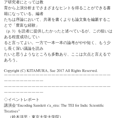
ア研究者にとっては教
育から上演分析までさまざまなヒントを得ることができる書
籍になっている。編者
たちは序論において、共著を書くよりも論文集を編纂するこ
とで「豊富な経験」
（p. 3）を読者に提供したかったと述べているが、この狙いは
ある程度成功してい
ると言ってよい。一方で一本一本の論考がやや短く、もう少
し長く深い議論を読み
たいと思うようなところも多数あり、ここは欠点と言えるで
あろう。
Copyright (C) KITAMURA, Sae 2017 All Rights Reserved.
￣￣￣￣￣￣￣￣￣￣￣￣￣￣￣￣￣￣￣￣￣￣￣￣￣￣￣
￣￣￣￣￣￣￣￣￣￣
￣￣￣￣￣￣￣￣￣￣￣￣￣￣￣￣￣￣￣￣￣￣￣￣￣￣￣
￣￣￣￣￣￣￣￣￣￣
◇イベントレポート
講演会“Encoding Sanskrit s'a_stra: The TEI for Indic Scientific
Treatises”
（鈴木洋平：東京大学大学院）