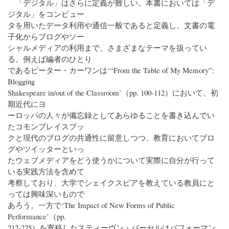
「デジタル」はさらに定義が難しい。本書においては「デ
ジタル」をコンピュー
タを用いたデータ利用や通信一般であると定義し、文書の電
子化からブログやソー
シャルメディアの利用まで、さまざまなテーマを扱ってい
る。例えば編者のひとり
であるピーター・カーワンは‘“From the Table of My Memory”:
Blogging
Shakespeare in/out of the Classroom’（pp. 100-112）において、初
期近代にヨ
ーロッパの人々が備忘録としてあらゆることを書き込んでい
たコモンプレイスブッ
クと現代のブログの共通性に留意しつつ、教育においてブロ
グやツイッターといっ
たウェブメディアをどう使うかについて実際に自分が行って
いる実践方法を含めて
考察しており、大学でシェイクスピアを教えている教員にと
っては興味深いもので
あろう。一方で‘The Impact of New Forms of Public
Performance’（pp.
212-225）を寄稿したスティーヴン・パーセルはパフォーマン