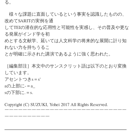
る。
様々な課題に直面しているという事実を認識したものの、
改めてSARITの実例を通
してTEIの潜在的な応用性と可能性を実感し、その普及や更な
る発展がインド学を初
めとする文献学、延いては人文科学の将来的な展開に計り知
れない力を持ちうるこ
とが明確に示された講演であるように強く思われた。
［編集部注］本文中のサンスクリット語は以下のとおり変換
しています。
アセントつきs＝s'
aの上部に-＝a_
sの下部に.＝s.
Copyright (C) SUZUKI, Yohei 2017 All Rights Reserved.
￣￣￣￣￣￣￣￣￣￣￣￣￣￣￣￣￣￣￣￣￣￣￣￣￣￣￣
￣￣￣￣￣￣￣￣￣￣
━━━━━━━━━━━━━━━━━━━━━━━━━━━