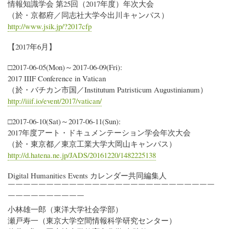
情報知識学会 第25回（2017年度）年次大会
（於・京都府／同志社大学今出川キャンパス）
http://www.jsik.jp/?2017cfp
【2017年6月】
□2017-06-05(Mon)～2017-06-09(Fri):
2017 IIIF Conference in Vatican
（於・バチカン市国／Institutum Patristicum Augustinianum）
http://iiif.io/event/2017/vatican/
□2017-06-10(Sat)～2017-06-11(Sun):
2017年度アート・ドキュメンテーション学会年次大会
（於・東京都／東京工業大学大岡山キャンパス）
http://d.hatena.ne.jp/JADS/20161220/1482225138
Digital Humanities Events カレンダー共同編集人
￣￣￣￣￣￣￣￣￣￣￣￣￣￣￣￣￣￣￣￣￣￣￣￣￣￣￣
￣￣￣￣￣￣￣￣￣￣
小林雄一郎（東洋大学社会学部）
瀬戸寿一（東京大学空間情報科学研究センター）