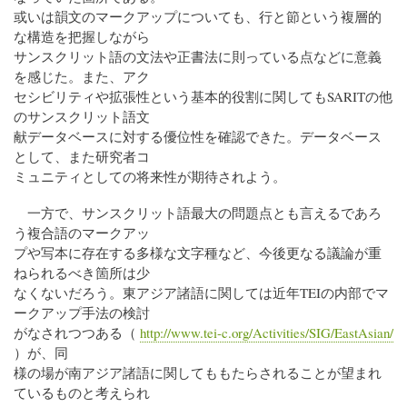
或いは韻文のマークアップについても、行と節という複層的
な構造を把握しながら
サンスクリット語の文法や正書法に則っている点などに意義
を感じた。また、アク
セシビリティや拡張性という基本的役割に関してもSARITの他
のサンスクリット語文
献データベースに対する優位性を確認できた。データベース
として、また研究者コ
ミュニティとしての将来性が期待されよう。
一方で、サンスクリット語最大の問題点とも言えるであろ
う複合語のマークアッ
プや写本に存在する多様な文字種など、今後更なる議論が重
ねられるべき箇所は少
なくないだろう。東アジア諸語に関しては近年TEIの内部でマ
ークアップ手法の検討
がなされつつある（
http://www.tei-c.org/Activities/SIG/EastAsian/
）が、同
様の場が南アジア諸語に関してももたらされることが望まれ
ているものと考えられ