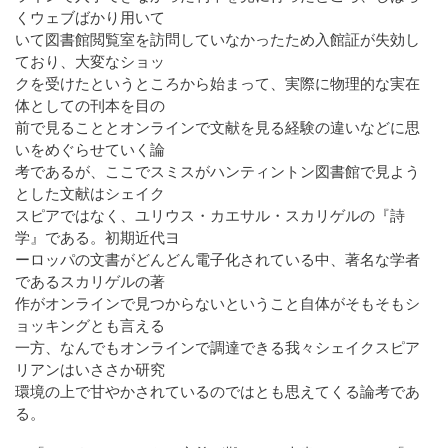
くウェブばかり用いて
いて図書館閲覧室を訪問していなかったため入館証が失効し
ており、大変なショッ
クを受けたというところから始まって、実際に物理的な実在
体としての刊本を目の
前で見ることとオンラインで文献を見る経験の違いなどに思
いをめぐらせていく論
考であるが、ここでスミスがハンティントン図書館で見よう
とした文献はシェイク
スピアではなく、ユリウス・カエサル・スカリゲルの『詩
学』である。初期近代ヨ
ーロッパの文書がどんどん電子化されている中、著名な学者
であるスカリゲルの著
作がオンラインで見つからないということ自体がそもそもシ
ョッキングとも言える
一方、なんでもオンラインで調達できる我々シェイクスピア
リアンはいささか研究
環境の上で甘やかされているのではとも思えてくる論考であ
る。