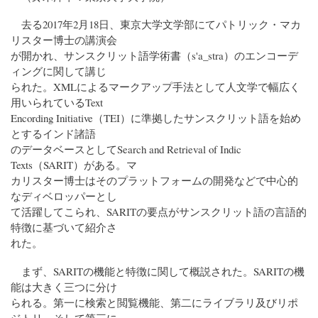
去る2017年2月18日、東京大学文学部にてパトリック・マカ
リスター博士の講演会
が開かれ、サンスクリット語学術書（s'a_stra）のエンコーデ
ィングに関して講じ
られた。XMLによるマークアップ手法として人文学で幅広く
用いられているText
Encording Initiative（TEI）に準拠したサンスクリット語を始め
とするインド諸語
のデータベースとしてSearch and Retrieval of Indic
Texts（SARIT）がある。マ
カリスター博士はそのプラットフォームの開発などで中心的
なディベロッパーとし
て活躍してこられ、SARITの要点がサンスクリット語の言語的
特徴に基づいて紹介さ
れた。
まず、SARITの機能と特徴に関して概説された。SARITの機
能は大きく三つに分け
られる。第一に検索と閲覧機能、第二にライブラリ及びリポ