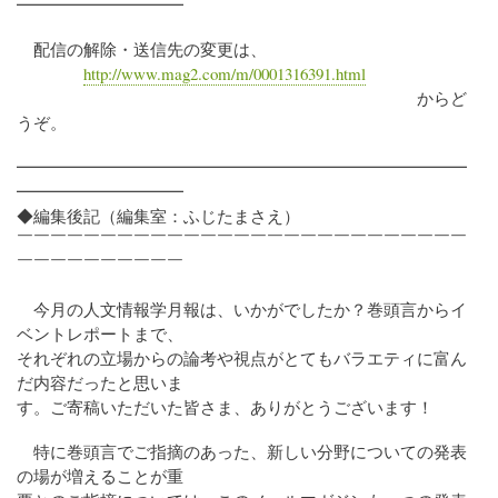
━━━━━━━━━━
配信の解除・送信先の変更は、
http://www.mag2.com/m/0001316391.html
からど
うぞ。
━━━━━━━━━━━━━━━━━━━━━━━━━━━
━━━━━━━━━━
◆編集後記（編集室：ふじたまさえ）
￣￣￣￣￣￣￣￣￣￣￣￣￣￣￣￣￣￣￣￣￣￣￣￣￣￣￣
￣￣￣￣￣￣￣￣￣￣
今月の人文情報学月報は、いかがでしたか？巻頭言からイ
ベントレポートまで、
それぞれの立場からの論考や視点がとてもバラエティに富ん
だ内容だったと思いま
す。ご寄稿いただいた皆さま、ありがとうございます！
特に巻頭言でご指摘のあった、新しい分野についての発表
の場が増えることが重