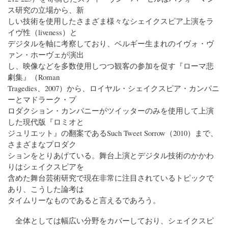
ス研究の立場から、新
しい技術を使用したさまざま様々なシェイクスピア上演をラ
イヴ性（liveness）と
デジタルを軸に考察しており、ベルギー生まれのイヴォ・ヴ
ァン・ホーヴェが演出
し、映像などを多数使用しつつ観客の参加を促す『ローマ悲
劇集』（Roman
Tragedies、2007）から、ロイヤル・シェイクスピア・カンパニ
ーとマドラーク・プ
ロダクション・カンパニーがツイッターのみを使用して上演
した現代版『ロミオと
ジュリエット』の翻案であるSuch Tweet Sorrow（2010）まで、
さまざまなプロダク
ションをとりあげている。舞台上演とデジタル技術のかかわ
りはシェイクスピアを
含めた舞台芸術研究で現在非常に注目されているトピックで
あり、こうした論考は
タイムリーなものであると言えるであろう。
全体としては幅広い分野をカバーしており、シェイクスピ