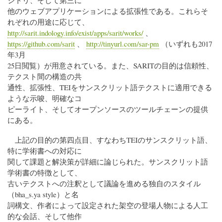
ジトリ、そして第三に
他のウェブアプリケーションによる拡張性である。これらそ
れぞれの用途に応じて、
http://sarit.indology.info/exist/apps/sarit/works/
、
https://github.com/sarit
、
http://tinyurl.com/sar-pm
（いずれも2017
年3月
25日閲覧）が用意されている。また、SARITの目的は信頼性、
テクスト間の構造の共
通性、拡張性、TEIをサンスクリット語テクストに適用できる
ような示唆、明確なコ
ピーライト、そしてオープンソースのツールチェーンの提供
にある。
上記の目的の第四点目、すなわちTEIのサンスクリット語、
特に学術書への対応に
関して課題と解決策が詳細に論じられた。サンスクリット語
学術書の特徴として、
古いテクストへの注釈として議論を進める独自のスタイル
（bha_s.ya style）と名
詞構文、作者によって設定された架空の登場人物による人工
的な会話、そして他作