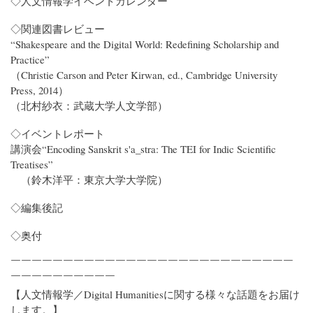
◇人文情報学イベントカレンダー
◇関連図書レビュー
“Shakespeare and the Digital World: Redefining Scholarship and
Practice”
（Christie Carson and Peter Kirwan, ed., Cambridge University
Press, 2014）
（北村紗衣：武蔵大学人文学部）
◇イベントレポート
講演会“Encoding Sanskrit s'a_stra: The TEI for Indic Scientific
Treatises”
（鈴木洋平：東京大学大学院）
◇編集後記
◇奥付
￣￣￣￣￣￣￣￣￣￣￣￣￣￣￣￣￣￣￣￣￣￣￣￣￣￣￣
￣￣￣￣￣￣￣￣￣￣
【人文情報学／Digital Humanitiesに関する様々な話題をお届け
します。】