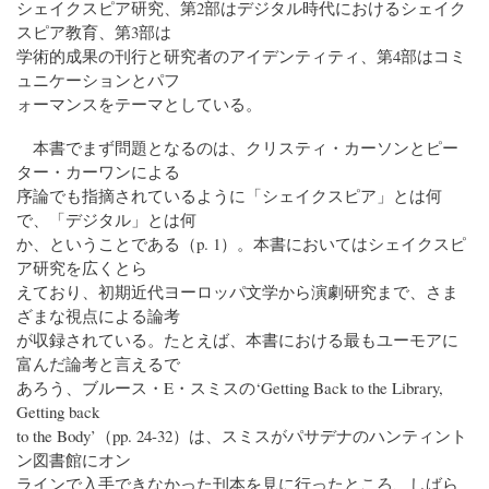
シェイクスピア研究、第2部はデジタル時代におけるシェイク
スピア教育、第3部は
学術的成果の刊行と研究者のアイデンティティ、第4部はコミ
ュニケーションとパフ
ォーマンスをテーマとしている。
本書でまず問題となるのは、クリスティ・カーソンとピー
ター・カーワンによる
序論でも指摘されているように「シェイクスピア」とは何
で、「デジタル」とは何
か、ということである（p. 1）。本書においてはシェイクスピ
ア研究を広くとら
えており、初期近代ヨーロッパ文学から演劇研究まで、さま
ざまな視点による論考
が収録されている。たとえば、本書における最もユーモアに
富んだ論考と言えるで
あろう、ブルース・E・スミスの‘Getting Back to the Library,
Getting back
to the Body’（pp. 24-32）は、スミスがパサデナのハンティント
ン図書館にオン
ラインで入手できなかった刊本を見に行ったところ、しばら