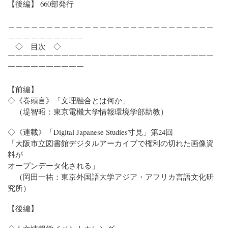
【後編】 660部発行
＿＿＿＿＿＿＿＿＿＿＿＿＿＿＿＿＿＿＿＿＿＿＿＿＿＿＿
＿＿＿＿＿＿＿＿＿＿
◇ 目次 ◇
￣￣￣￣￣￣￣￣￣￣￣￣￣￣￣￣￣￣￣￣￣￣￣￣￣￣￣
￣￣￣￣￣￣￣￣￣￣
【前編】
◇《巻頭言》「文理融合とは何か」
（堤智昭：東京電機大学情報環境学部助教）
◇《連載》「Digital Japanese Studies寸見」第24回
「大阪市立図書館デジタルアーカイブで権利の切れた画像資
料が
オープンデータ化される」
（岡田一祐：東京外国語大学アジア・アフリカ言語文化研
究所）
【後編】