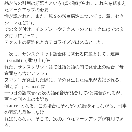
品からの引用の頻繁さという4点が挙げられ、これらを踏まえ
たマークアップの必要
性が説かれた。また、原文の階層構造については、章、セク
ションなどには
でのタグ付け、インデントやテクストのブロックにはでのタ
グ付けによって、
テクストの構造化とカテゴライズが出来るとした。
次に、サンスクリット語全体に関わる問題として、連声
（sandhi）が取り上げら
れた。サンスクリット語では語と語の間で発音上の結合（母
音間をも含むアンシェ
ヌマン）が発生した際に、その発生した結果が表記される。
例えば、jn~a_na itiは
一つ目の語末音aと次の語頭音iが結合してeと発音されるが、
写本や刊本上の表記も
jn~a_netiとなる。この場合にそれぞれの語を示しながら、刊本
の表記も反映しなけ
ればならない。そこで、次のようなマークアップが有用であ
る。