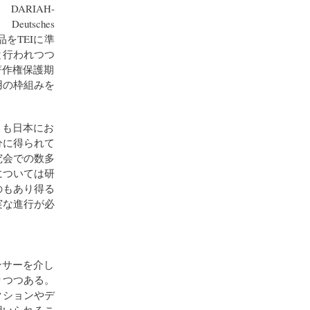
RIAH-
ches
作品をTEIに準
と行われつつ
る著作権保護期
用の枠組みを
とも日本にお
分に得られて
究会での数多
については研
のもあり得る
実な進行が必
ンサーを介し
りつつある。
クションやデ
用いられるこ