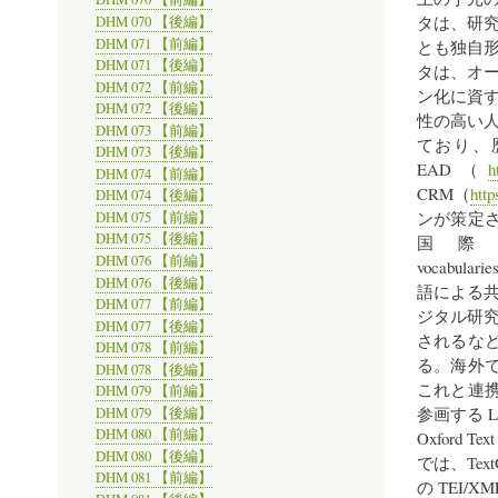
タは、研
DHM 070 【後編】
DHM 071 【前編】
とも独自
DHM 071 【後編】
タは、オ
DHM 072 【前編】
ン化に資
DHM 072 【後編】
性の高い
DHM 073 【前編】
ており、歴
DHM 073 【後編】
EAD（
h
DHM 074 【前編】
CRM（
htt
DHM 074 【後編】
ンが策定さ
DHM 075 【前編】
DHM 075 【後編】
国際
DHM 076 【前編】
vocabulari
DHM 076 【後編】
語による
DHM 077 【前編】
ジタル研究
DHM 077 【後編】
されるな
DHM 078 【前編】
る。海外で
DHM 078 【後編】
これと連携
DHM 079 【前編】
参画する Liter
DHM 079 【後編】
DHM 080 【前編】
Oxford
DHM 080 【後編】
では、TextGr
DHM 081 【前編】
の TEI