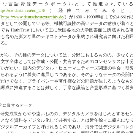
な言語資源データポータルとして推進されている DA
ttps://de.dariah.eu/en_US/
）経由でみてみると、Deuts
（
https://www.deutschestextarchiv.de/
）が1600～1900年頃までの4,661
ータとして公開している等、機械可読性の高いデータの蓄積が着々
でも HathiTrust において主に米国各地の大学図書館に所蔵され
籍も含めた膨大な量のテキストデータが集約され研究者に向けた利
いる。
ながら、その種のデータについては、分野にもよるものの、少なく
人文学全体としては作成・公開・共有するためのコンセンサスは十
言いがたい。国内のデジタル・ヒューマニティーズ関連の学会・研
見られるように着実に進展しつつあるが、そのようなデータの公開
権だけでなく、プライバシーや著作権などの問題が生じるようなも
気呵成に推進することは難しく、丁寧な議論と合意形成に基づく着
。
研究に資するデータ
、研究成果からやや遠いものの、デジタルカメラをはじめとするセ
象となる資料をデジタル化して共有することは近年徐々に盛んにな
デジタルアーカイブと呼ばれるものであり、海外ではデジタルコレ
ュージアム、デジタルアーカイブズなど、専門分野に応じた呼称が