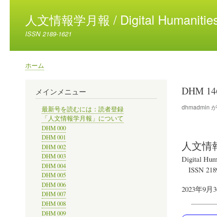
人文情報学月報 / Digital Humanities
ISSN 2189-1621
ホーム
パ
ン
DHM 1
メインメニュー
く
ず
dhmadmin
最新号を読むには：読者登録
「人文情報学月報」について
DHM 000
DHM 001
人文情
DHM 002
DHM 003
Digital Hum
DHM 004
ISSN 218
DHM 005
DHM 006
2023年9月
DHM 007
DHM 008
DHM 009