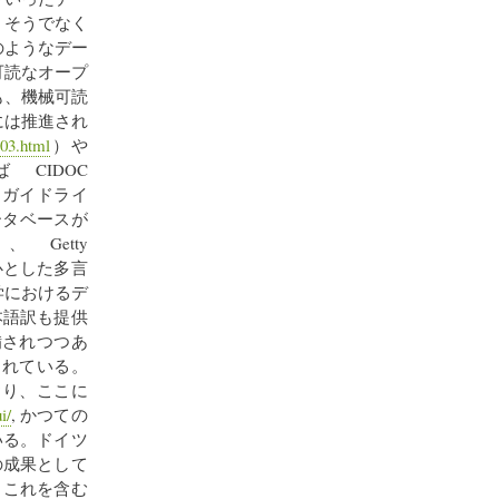
、そうでなく
のようなデー
可読なオープ
も、機械可読
には推進され
803.html
）や
IDOC
 ガイドライ
ータベースが
tty
心とした多言
学におけるデ
本語訳も提供
備されつつあ
されている。
おり、ここに
i/
, かつての
れている。ドイツ
の成果として
に、これを含む