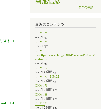
菊池信彦
タグの続き...
最近のコンテンツ
DHM 175
4ヶ月 ago
キストコ
DHM 174
4ヶ月 ago
DHM
173https://www.dhii.jp/DHM/node/add/article#
edit-meta
4ヶ月 ago
DHM 117
5ヶ月 4 週間 ago
DHM 172 【前編】
7ヶ月 2 週間 ago
DHM 171
8ヶ月 2 週間 ago
DHM 168
8ヶ月 2 週間 ago
nd TEI
DHM 170
8ヶ月 2 週間 ago