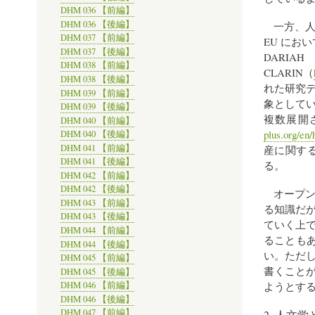
DHM 036 【前編】
DHM 036 【後編】
一方、
DHM 037 【前編】
EU にお
DHM 037 【後編】
DARI
DHM 038 【前編】
CLARIN（
DHM 038 【後編】
れた研究デ
DHM 039 【前編】
象としてい
DHM 039 【後編】
複数展開さ
DHM 040 【前編】
plus.org/en
DHM 040 【後編】
DHM 041 【前編】
産に関する研
DHM 041 【後編】
る。
DHM 042 【前編】
DHM 042 【後編】
オープ
DHM 043 【前編】
る知識だ
DHM 043 【後編】
ていく上
DHM 044 【前編】
ることも
DHM 044 【後編】
い。ただ
DHM 045 【前編】
書くこと
DHM 045 【後編】
DHM 046 【前編】
ようとす
DHM 046 【後編】
DHM 047 【前編】
2. 人文