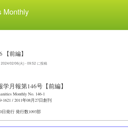
メ
 Monthly
イ
ン
コ
ン
テ
ン
ツ
46 【前編】
に
移
が
2024/02/06(火) - 09:52
に投稿
動
報学月報
第146号【前編】
anities Monthly No. 146-1
9-1621
/
2011年08月27日
創刊
30日
発行
発行数1093部