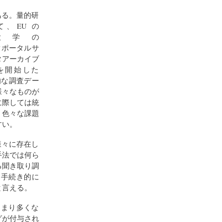
ある。量的研
、EU の
大学の
タポータルサ
タアーカイブ
を開始した
的な調査デー
様々なものが
に際しては統
、色々な課題
すい。
様々に存在し
手法では何ら
る聞き取り調
も手続き的に
と言える。
あまり多くな
グが付与され