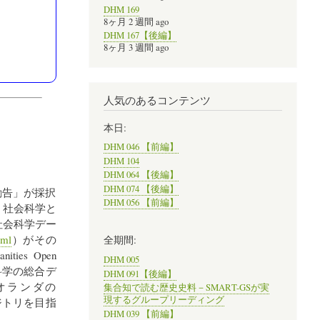
DHM 169
8ヶ月 2 週間 ago
DHM 167【後編】
8ヶ月 3 週間 ago
人気のあるコンテンツ
本日:
DHM 046 【前編】
DHM 104
DHM 064 【後編】
DHM 074 【後編】
勧告」が採択
DHM 056 【前編】
・社会科学と
社会科学デー
tml
）がその
全期間:
ies Open
DHM 005
科学の総合デ
DHM 091【後編】
オランダの
集合知で読む歴史史料－SMART-GSが実
現するグループリーディング
ジトリを目指
DHM 039 【前編】