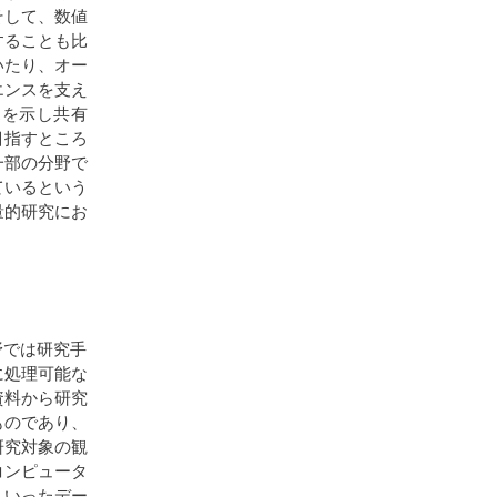
そして、数値
することも比
いたり、オー
エンスを支え
スを示し共有
目指すところ
一部の分野で
ているという
量的研究にお
野では研究手
に処理可能な
資料から研究
ものであり、
研究対象の観
コンピュータ
ういったデー