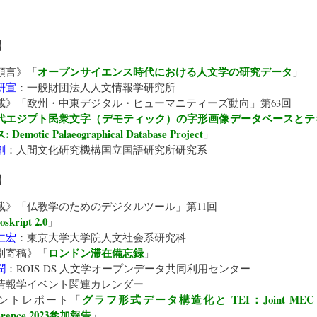
】
オープンサイエンス時代における人文学の研究データ
頭言》「
」
研宣
：
一般財団法人人文情報学研究所
載》「
欧州・中東デジタル・ヒューマニティーズ動向
」第63回
代エジプト民衆文字（デモティック）の字形画像データベースとテ
Demotic Palaeographical Database Project
」
創
：
人間文化研究機構国立国語研究所研究系
】
載》「
仏教学のためのデジタルツール
」第11回
oskript 2.0
」
仁宏
：
東京大学大学院人文社会系研究科
ロンドン滞在備忘録
別寄稿》「
」
潤
：
ROIS-DS 人文学オープンデータ共同利用センター
情報学イベント関連カレンダー
グラフ形式データ構造化と TEI：Joint MEC a
ントレポート「
erence 2023参加報告
」