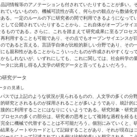
、品詞情報等のアノテーションも付されていたりすることが多い。
されていないものの、機械可読性が高く、何らかの観点から数値化
である。一定のルールの下に研究者の間で利用できるようになって
タとして公開されていたりすることから、これ自体がオープンサイ
なるものである。さらに、これを踏まえて研究成果に至るプロセ
て再利用することも可能であり、その点でもオープンサイエンスが
ものであると言える。言語学自体が比較的新しい分野であり、その
理にも親和性があることからこういったものが作成されやすくなっ
るかもしれないが、いずれにしても、これに関しては、社会科学の
データに比肩し得る人文学の研究データと言ってもよいだろう。
学の研究データ
データの見通し
ーパスでは上記のような状況が見られるものの、人文学の多くの分
質的研究とされるものが採用されることが多いようであり、統計的
直接的に利用することにはなりにくいようである。研究対象・研究
るプロセスの多くの部分は、研究者の思考として複雑な過程を経る
を完全に機械で代替することは不可能だろう。個別にみていくと、
の結果をノートやカードとして記録することがあり、それが現在は
のツールによって記述されている例は比較的多いと想定される。こ