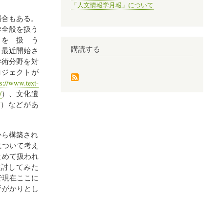
「人文情報学月報」について
場合もある。
学全般を扱う
を扱う
購読する
り最近開始さ
学術分野を対
ロジェクトが
ps://www.text-
/
）、文化遺
/
）などがあ
から構築され
について考え
とめて扱われ
検討してみた
で現在ここに
手がかりとし