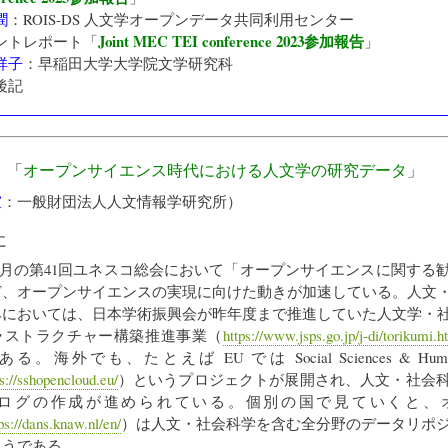
潤
：
ROIS-DS 人文学オープンデータ共同利用センター
Joint MEC TEI conference 2023参加報告
ントレポート「
」
祥子
：
早稲田大学大学院文学研究科
後記
》「
オープンサイエンス時代における人文学の研究データ
」
宣
：
一般財団法人人文情報学研究所
）
に
年11月の第41回ユネスコ総会において「オープンサイエンスに関する
ど、オープンサイエンスの実現に向けた動きが加速している。人文
みにおいては、日本学術振興会が昨年度まで推進していた人文学・
ラストラクチャー構築推進事業（
https://www.jsps.go.jp/j-di/torikumi.h
。海外でも、たとえば EU では Social Sciences & Humanit
ps://sshopencloud.eu/
）というプロジェクトが展開され、人文・社会
ログの作成が進められている。個別の国で見ていくと、
ps://dans.knaw.nl/en/
）は人文・社会科学を含む全分野のデータリポ
ようである。