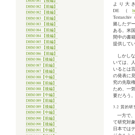
DHM 081 【後編】
より大き
DHM 082 【前編】
DE（
h
DHM 082 【後編】
Textarchiv
DHM 083 【前編】
拠したデ
DHM 083 【後編】
ある。米国
DHM 084 【前編】
DHM 084 【後編】
間中の書
DHM 085 【前編】
提供して
DHM 085 【後編】
DHM 086 【前編】
しかし
DHM 086【後編】
いては、
DHM 087【前編】
いるとは
DHM 087【後編】
の発表に
DHM 088【中編】
究の先取
DHM 088【前編】
ため、一
DHM 088【後編】
DHM 089【中編】
要だろう
DHM 089【前編】
DHM 089【後編】
3.2 質的
DHM 090【中編】
一方で
DHM 090【前編】
て研究対
DHM 090【後編】
日本では
DHM 091【中編】
ジタルミ