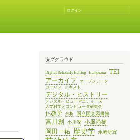
ログイン
ユ
ー
ザ
ー
ア
カ
ウ
ン
タグクラウド
ト
メ
TEI
Digital Scholarly Editing
Europeana
ニ
アーカイブ
オープンデータ
ュ
コーパス
テキスト
ー
デジタル・ヒストリー
デジタル・ヒューマニティーズ
人文科学とコンピュータ研究会
仏教学
国立国会図書館
分析
宮川創
小風尚樹
小川潤
歴史学
岡田一祐
永崎研宣