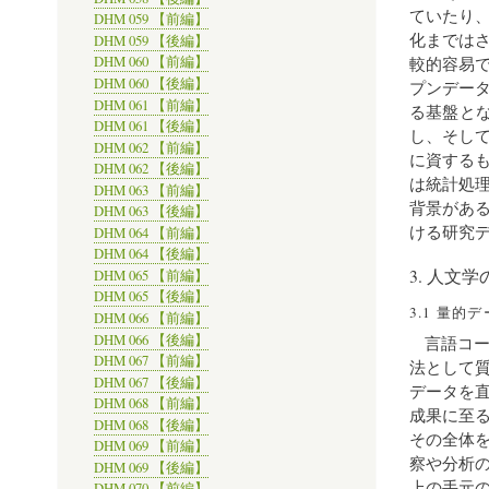
ていたり
DHM 059 【前編】
化までは
DHM 059 【後編】
較的容易
DHM 060 【前編】
DHM 060 【後編】
プンデー
DHM 061 【前編】
る基盤と
DHM 061 【後編】
し、そし
DHM 062 【前編】
に資する
DHM 062 【後編】
は統計処
DHM 063 【前編】
背景があ
DHM 063 【後編】
ける研究
DHM 064 【前編】
DHM 064 【後編】
3. 人文
DHM 065 【前編】
DHM 065 【後編】
3.1 量的
DHM 066 【前編】
DHM 066 【後編】
言語コ
DHM 067 【前編】
法として
DHM 067 【後編】
データを
DHM 068 【前編】
成果に至
DHM 068 【後編】
その全体
DHM 069 【前編】
察や分析
DHM 069 【後編】
上の手元
DHM 070 【前編】