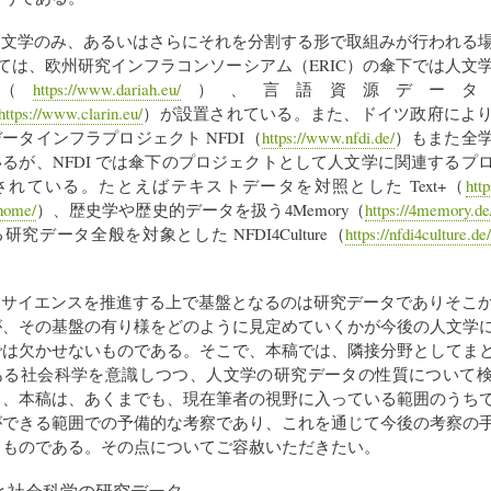
人文学のみ、あるいはさらにそれを分割する形で取組みが行われる
いては、欧州研究インフラコンソーシアム（ERIC）の傘下では人文
AH（
https://www.dariah.eu/
）、言語資源データ
https://www.clarin.eu/
）が設置されている。また、ドイツ政府によ
ータインフラプロジェクト NFDI（
https://www.nfdi.de/
）もまた全
るが、NFDI では傘下のプロジェクトとして人文学に関連するプ
れている。たとえばテキストデータを対照とした Text+（
htt
/home/
）、歴史学や歴史的データを扱う4Memory（
https://4memory.de
究データ全般を対象とした NFDI4Culture（
https://nfdi4culture.de
ンサイエンスを推進する上で基盤となるのは研究データでありそこ
が、その基盤の有り様をどのように見定めていくかが今後の人文学
では欠かせないものである。そこで、本稿では、隣接分野としてま
ある社会科学を意識しつつ、人文学の研究データの性質について
し、本稿は、あくまでも、現在筆者の視野に入っている範囲のうち
ができる範囲での予備的な考察であり、これを通じて今後の考察の
るものである。その点についてご容赦いただきたい。
学と社会科学の研究データ