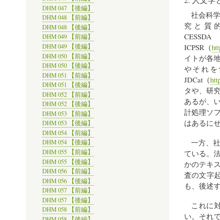
DHM 047 【後編】
社会科
DHM 048 【前編】
究と質
DHM 048 【後編】
CESS
DHM 049 【前編】
DHM 049 【後編】
ICPSR（
ht
DHM 050 【前編】
イトが各地
DHM 050 【後編】
やそれを
DHM 051 【前編】
JDCat（
htt
DHM 051 【後編】
タや、研
DHM 052 【前編】
あるが、
DHM 052 【後編】
計処理ソ
DHM 053 【前編】
はあるに
DHM 053 【後編】
DHM 054 【前編】
一方、
DHM 054 【後編】
DHM 055 【前編】
ている。
DHM 055 【後編】
かのテキ
DHM 056 【前編】
査の文字
DHM 056 【後編】
も、後述
DHM 057 【前編】
DHM 057 【後編】
これに
DHM 058 【前編】
い。それ
DHM 058 【後編】