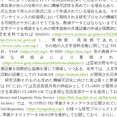
究者自身が自らの分析のために機械可読性を高めている場合もあり
形式も含めて何らかの形式に沿って作成されている場合もある。そ
ープンサイエンスの好循環において期待される研究プロセスの機械
する可能性が十分にありそうである。数値データとはならないまで
人文学データを構築するための標準規格や共通語彙の作成が国際的
史史料であれば ISAD(G)（
https://www.archives.go.jp/news/20220
ttps://www.loc.gov/ead/
）、博物館・美術館であれば C
ps://www.cidoc-crm.org/
）、その他の人文学資料全般に関しては TEI
れ、VIAF（
https://viaf.org/
）や ISNI（
https://isni.org/
）等の典拠デ
的な枠組みにより蓄積され、Ge
es（
https://www.getty.edu/research/tools/vocabularies/
）は芸術分野を中
共通語彙を国際的な協働を通じて構築しつつある。近年では、人文
活動の語彙としての TaDiRAH（
https://tadirah.info/
）が開発され日
ど、研究活動そのものも含めた機械可読化に向けた道は着々と整
は EU においては言語資源共有の枠組みとして CLARIN が運用
する英国の CLARIN-UK では多様な言語資源データを提供して
ary and Linguistic Data Service（
https://llds.ling-phil.ox.ac.uk/llds/xmlu
 Text Archive）では、70,135件の TEI 準拠テキストデータが公開さ
id Repository（
https://textgridrep.org/
）が様々な研究プロジェクト
/XML 準拠テキストデータ106,832件を集約して公開しており、さら