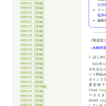
DHM 025 【前編】
小川
DHM 025 【後編】
イベ
DHM 026 【前編】
塩井
DHM 026 【後編】
編集
DHM 027 【前編】
DHM 027 【後編】
DHM 028 【前編】
DHM 028 【後編】
《巻頭言
DHM 029 【前編】
DHM 029 【後編】
（
永崎研
DHM 030 【前編】
DHM 030 【後編】
1. はじめ
DHM 031 【前編】
DHM 031 【後編】
2021
DHM 032 【前編】
されるな
DHM 032 【後編】
いう枠組
DHM 033 【前編】
タインフ
DHM 033 【後編】
典型例である
DHM 033 【特別編】
Cloud（
htt
DHM 034 【前編】
ータカタ
DHM 034 【後編】
DANS（
htt
DHM 035 【前編】
DHM 035 【後編】
している