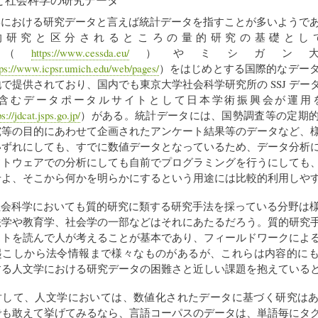
学における研究データと言えば統計データを指すことが多いようで
的研究と区分されるところの量的研究の基礎として
DA（
https://www.cessda.eu/
）やミシガン
tps://www.icpsr.umich.edu/web/pages/
）をはじめとする国際的なデー
で提供されており、国内でも東京大学社会科学研究所の SSJ デー
含むデータポータルサイトとして日本学術振興会が運用
ps://jdcat.jsps.go.jp/
）がある。統計データには、国勢調査等の定期
究等の目的にあわせて企画されたアンケート結果等のデータなど、
いずれにしても、すでに数値データとなっているため、データ分析
フトウェアでの分析にしても自前でプログラミングを行うにしても
せよ、そこから何かを明らかにするという用途には比較的利用しや
社会科学においても質的研究に類する研究手法を採っている分野は
法学や教育学、社会学の一部などはそれにあたるだろう。質的研究
ストを読んで人が考えることが基本であり、フィールドワークによ
起こしから法令情報まで様々なものがあるが、これらは内容的に
する人文学における研究データの困難さと近しい課題を抱えている
対して、人文学においては、数値化されたデータに基づく研究は
でも敢えて挙げてみるなら、言語コーパスのデータは、単語毎にタ